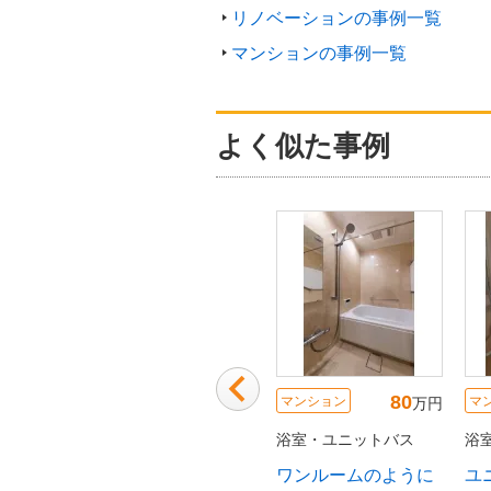
リノベーションの事例一覧
マンションの事例一覧
よく似た事例
80
220
80
マンション
マンション
マ
万円
万円
万円
トバス
浴室・ユニットバス
浴室・ユニットバス
浴
ありなが
浴室改修工事
ワンルームのように
ユ