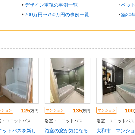
デザイン重視の事例一覧
ペッ
700万円〜750万円の事例一覧
築30
125
135
100
ンション
マンション
マンション
万円
万円
室・ユニットバス
浴室・ユニットバス
浴室・ユニットバス
ニットバスを新し
浴室の窓が気になる
大和市 マンショ