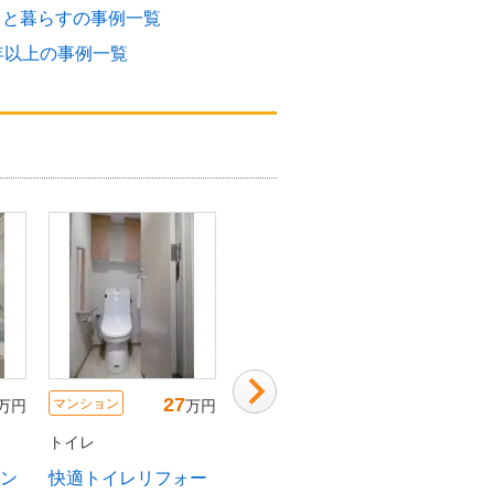
トと暮らすの事例一覧
年以上の事例一覧
27
28
マンション
マンション
マンショ
万円
万円
万円
トイレ
トイレ
トイレ
ン
快適トイレリフォー
TOTO GG-800にお
トイレ