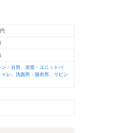
万円
月
造
チン・台所
、
浴室・ユニットバ
トイレ
、
洗面所・脱衣所
、
リビン