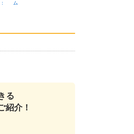
：
ム
取替え
新たに
きる
ご紹介！