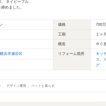
。 ネイビーブル
き締めました。
ン
価格
700
工期
１ヶ
構造
ＲＣ
横浜市瀬谷区
リフォーム箇所
キッ
ス
、
グ
ン 、 デザイン重視 、 ペットと暮らす