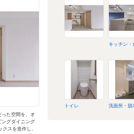
台所
浴室・ユニットバ
キッチン・
ス
衣所
リビング
トイレ
洗面所・脱
だった空間を、オ
ビングダイニング
ックスを造作し、