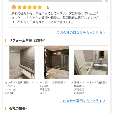
5
最初の提案から工事完了までとてもスムーズに対応していただき
工
ました。こちらからの質問や相談にも毎回迅速に返答してくださ
遅
り、不安なく工事を進めることができました。…
そ
この会社の口コミをもっと見る >
リフォーム事例
（138件）
キッチン・台所/浴室・ユニッ
キッチン・台所/浴室・ユニッ
浴室・ユニットバス/洗面所・
トバス/...
トバス/...
脱衣所/...
マンション
戸建住宅
戸建住宅
361万円
536万円
230万円
この会社の事例をもっと見る >
会社の概要
▼