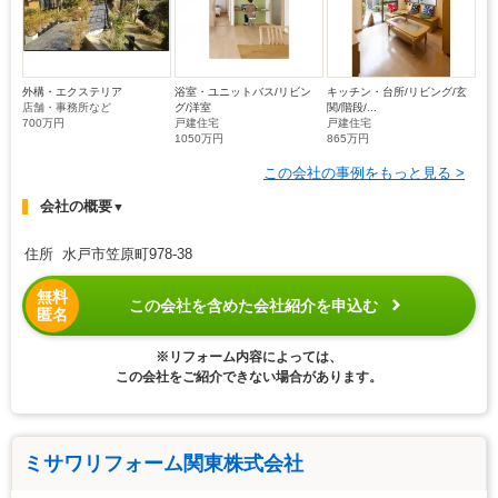
外構・エクステリア
浴室・ユニットバス/リビン
キッチン・台所/リビング/玄
店舗・事務所など
グ/洋室
関/階段/...
700万円
戸建住宅
戸建住宅
1050万円
865万円
この会社の事例をもっと見る >
会社の概要
▼
住所 水戸市笠原町978-38
無料
この会社を含めた会社紹介を申込む
匿名
※リフォーム内容によっては、
この会社をご紹介できない場合があります。
ミサワリフォーム関東株式会社