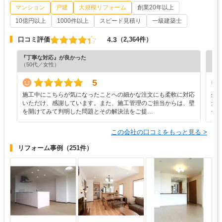
マンション
戸建
大規模リフォーム
創業20年以上
10億円以上
1000件以上
スピード見積り
一級建築士
4.3
口コミ評価
（2,364件）
『丁寧な対応』が良かった
『納
（50代／女性）
（4
5
施工中にこちらが気になったことへの細かな注文にも柔軟に対応
外
いただけ、感謝しています。また、施工管理のご担当からは、壁
た
を開けてみて判明した問題とその解決法をご提…
ー
この会社の口コミをもっと見る >
リフォーム事例
（251件）