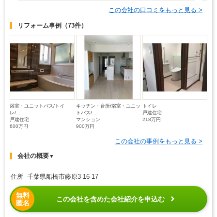
この会社の口コミをもっと見る >
リフォーム事例
（73件）
浴室・ユニットバス/トイ
キッチン・台所/浴室・ユニッ
トイレ
レ/...
トバス/...
戸建住宅
戸建住宅
マンション
218万円
600万円
900万円
この会社の事例をもっと見る >
会社の概要
▼
住所 千葉県船橋市藤原3-16-17
無料
この会社を含めた会社紹介を申込む
匿名