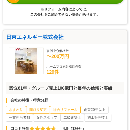
※リフォーム内容によっては、
この会社をご紹介できない場合があります。
日東エネルギー株式会社
事例中心価格帯
〜200万円
ホームプロ累計成約件数
129件
設立81年・グループ売上106億円と長年の信頼と実績
会社の特徴・得意分野
水まわり
間取り変更
総合リフォーム
創業20年以上
一貫担当者制
女性スタッフ
二級建築士
施工管理技士
4.9
口コミ評価
（126件）