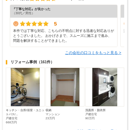
『丁寧な対応』が良かった
『丁
（30代／男性）
（5
5
本件では丁寧な対応、こちらの不明点に対する迅速な対応ありが
満
とうございました。 おかげさまで、スムーズに施工まで進み、
問題を解決することができました。
この会社の口コミをもっと見る >
リフォーム事例
（161件）
キッチン・台所/浴室・ユニッ
収納
洗面所・脱衣所
トバス/...
マンション
戸建住宅
戸建住宅
23万円
90万円
668万円