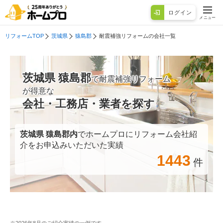
ログイン
メニュー
リフォームTOP
茨城県
猿島郡
耐震補強リフォームの会社一覧
茨城県 猿島郡
で耐震補強リフォーム
が得意な
会社・工務店・業者を探す
茨城県 猿島郡
内
でホームプロにリフォーム会社紹
介をお申込みいただいた実績
1443
件