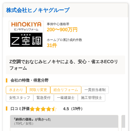
株式会社ヒノキヤグループ
事例中心価格帯
200〜900万円
ホームプロ累計成約件数
31件
Z空調でおなじみヒノキヤによる、安心・省エネECOリ
フォーム
会社の特徴・得意分野
水まわり
間取り変更
総合リフォーム
一貫担当者制
女性スタッフ
緊急受付
一級建築士
施工管理技士
4.5
口コミ評価
（19件）
『納得の価格』が良かった
『素
（70代／女性）
（6