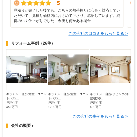
5
見積りが完了した後でも、こちらの無茶振りに心良く対応してい
リ
ただいて、見積り価格内におさめて下さり、感謝しています。納
得のいく仕上がりでした。今後も何かある場合…
この会社の口コミをもっと見る >
リフォーム事例
（26件）
キッチン・台所/浴室・ユニッ
キッチン・台所/浴室・ユニッ
キッチン・台所/リビング/洋
トバス/...
トバス/...
室/玄関/...
戸建住宅
戸建住宅
戸建住宅
450万円
1200万円
600万円
この会社の事例をもっと見る >
会社の概要
▼