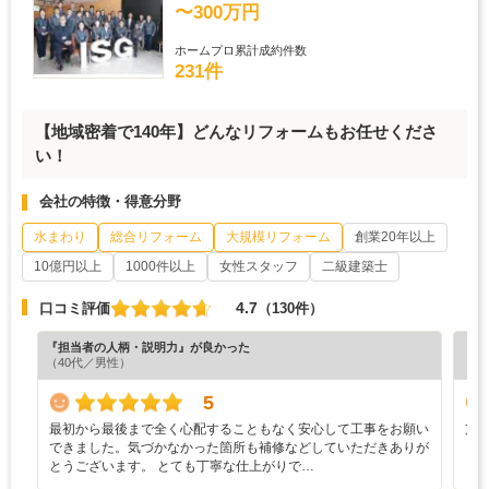
〜300万円
ホームプロ累計成約件数
231件
【地域密着で140年】どんなリフォームもお任せくださ
い！
会社の特徴・得意分野
水まわり
総合リフォーム
大規模リフォーム
創業20年以上
10億円以上
1000件以上
女性スタッフ
二級建築士
4.7
口コミ評価
（130件）
『担当者の人柄・説明力』が良かった
『担
（40代／男性）
（6
5
最初から最後まで全く心配することもなく安心して工事をお願い
支
できました。気づかなかった箇所も補修などしていただきありが
とうございます。 とても丁寧な仕上がりで…