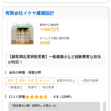
有限会社イケヤ建築設計
事例中心価格帯
〜400万円
ホームプロ累計成約件数
200件
【顧客満足度表彰受賞】一級建築士など経験豊富な担当
が対応！
会社の特徴・得意分野
耐震
屋根・外壁
水まわり
創業20年以上
一貫担当者制
一級建築士
新築可
地元密着
4.8
口コミ評価
（120件）
『担当者の人柄・説明力』が良かった
『担
（6