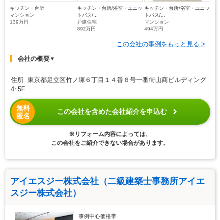
キッチン・台所
キッチン・台所/浴室・ユニッ
キッチン・台所/浴室・ユニッ
マンション
トバス/...
トバス/...
139万円
戸建住宅
マンション
892万円
494万円
この会社の事例をもっと見る >
会社の概要
▼
住所 東京都足立区竹ノ塚６丁目１４番６号一番街山商ビルディング
4･5F
無料
この会社を含めた会社紹介を申込む
匿名
※リフォーム内容によっては、
この会社をご紹介できない場合があります。
アイエスジー株式会社（二級建築士事務所アイエ
スジー株式会社）
事例中心価格帯