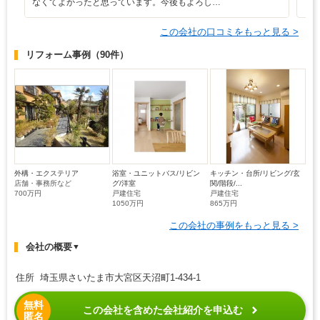
なくてよかったと思っています。今後もよろし…
この会社の口コミをもっと見る >
リフォーム事例
（90件）
外構・エクステリア
浴室・ユニットバス/リビン
キッチン・台所/リビング/玄
店舗・事務所など
グ/洋室
関/階段/...
700万円
戸建住宅
戸建住宅
1050万円
865万円
この会社の事例をもっと見る >
会社の概要
▼
住所 埼玉県さいたま市大宮区天沼町1-434-1
無料
この会社を含めた会社紹介を申込む
匿名