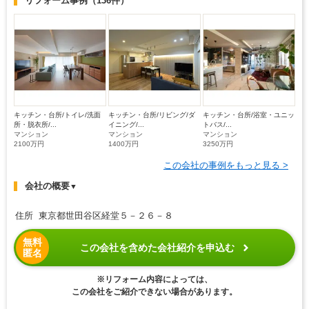
リフォーム事例
（136件）
キッチン・台所/トイレ/洗面
キッチン・台所/リビング/ダ
キッチン・台所/浴室・ユニッ
所・脱衣所/...
イニング/...
トバス/...
マンション
マンション
マンション
2100万円
1400万円
3250万円
この会社の事例をもっと見る >
会社の概要
▼
住所 東京都世田谷区経堂５－２６－８
無料
この会社を含めた会社紹介を申込む
匿名
※リフォーム内容によっては、
この会社をご紹介できない場合があります。