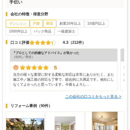
手伝い
会社の特徴・得意分野
マンション
戸建
耐震
創業20年以上
10億円以上
1000件以上
パック商品
一級建築士
4.3
口コミ評価
（212件）
『プロとしての的確なアドバイス』が良かった
『素
（60代／男性）
（5
5
当方の様々な要望に対する柔軟な対応は非常にありがたく、また
年
施工中／施工後の対応も丁寧で、総合的に大満足です。他社にし
感
なくてよかったと思っています。今後もよろし…
この会社の口コミをもっと見る >
リフォーム事例
（90件）