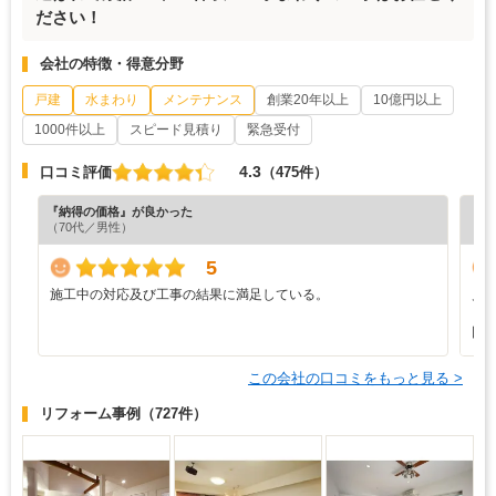
ださい！
会社の特徴・得意分野
戸建
水まわり
メンテナンス
創業20年以上
10億円以上
1000件以上
スピード見積り
緊急受付
4.3
口コミ評価
（475件）
『納得の価格』が良かった
『担
（70代／男性）
（7
5
施工中の対応及び工事の結果に満足している。
見
も
回
この会社の口コミをもっと見る >
リフォーム事例
（727件）