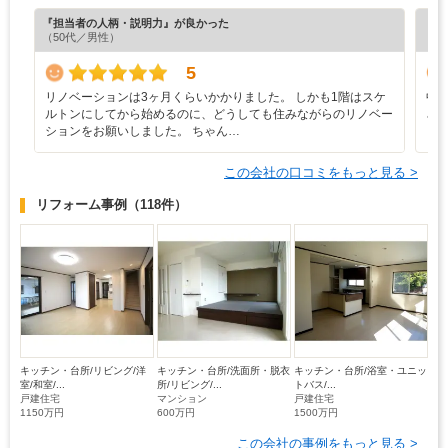
『担当者の人柄・説明力』が良かった
『素
（50代／男性）
（5
5
リノベーションは3ヶ月くらいかかりました。 しかも1階はスケ
中
ルトンにしてから始めるのに、どうしても住みながらのリノベー
さ
ションをお願いしました。 ちゃん…
この会社の口コミをもっと見る >
リフォーム事例
（118件）
キッチン・台所/リビング/洋
キッチン・台所/洗面所・脱衣
キッチン・台所/浴室・ユニッ
室/和室/...
所/リビング/...
トバス/...
戸建住宅
マンション
戸建住宅
1150万円
600万円
1500万円
この会社の事例をもっと見る >