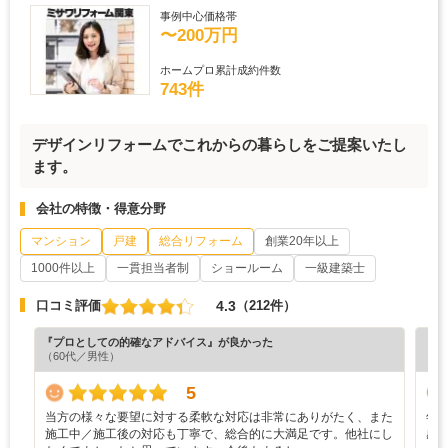
事例中心価格帯
〜200万円
ホームプロ累計成約件数
743件
デザインリフォームでこれからの暮らしをご提案いたし
ます。
会社の特徴・得意分野
マンション
戸建
総合リフォーム
創業20年以上
1000件以上
一貫担当者制
ショールーム
一級建築士
4.3
口コミ評価
（212件）
『プロとしての的確なアドバイス』が良かった
『素
（60代／男性）
（5
5
当方の様々な要望に対する柔軟な対応は非常にありがたく、また
年
施工中／施工後の対応も丁寧で、総合的に大満足です。他社にし
感