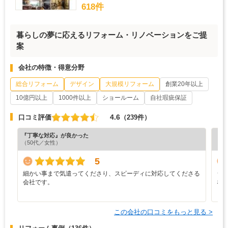
618件
暮らしの夢に応えるリフォーム・リノベーションをご提
案
会社の特徴・得意分野
総合リフォーム
デザイン
大規模リフォーム
創業20年以上
10億円以上
1000件以上
ショールーム
自社瑕疵保証
4.6
口コミ評価
（239件）
『丁寧な対応』が良かった
『分
（50代／女性）
（6
5
細かい事まで気遣ってくださり、スピーディに対応してくださる
シ
会社です。
な
この会社の口コミをもっと見る >