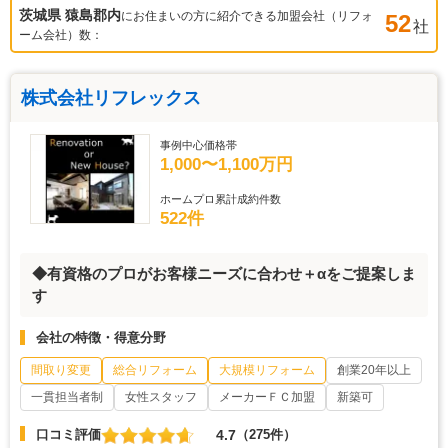
茨城県 猿島郡
内
にお住まいの方に紹介できる加盟会社（リフォ
52
社
ーム会社）数：
株式会社リフレックス
事例中心価格帯
1,000〜1,100万円
ホームプロ累計成約件数
522件
◆有資格のプロがお客様ニーズに合わせ＋αをご提案しま
す
会社の特徴・得意分野
間取り変更
総合リフォーム
大規模リフォーム
創業20年以上
一貫担当者制
女性スタッフ
メーカーＦＣ加盟
新築可
4.7
口コミ評価
（275件）