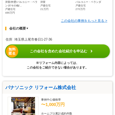
洋室/外壁/バルコニー・ベラ
洋室
バルコニー・ベランダ
ンダ/その他/...
戸建住宅
戸建住宅
戸建住宅
21万円
270万円
486万円
この会社の事例をもっと見る >
会社の概要
▼
住所 埼玉県上尾市春日1-27-36
無料
この会社を含めた会社紹介を申込む
匿名
※リフォーム内容によっては、
この会社をご紹介できない場合があります。
パナソニック リフォーム株式会社
事例中心価格帯
〜1,000万円
ホームプロ累計成約件数