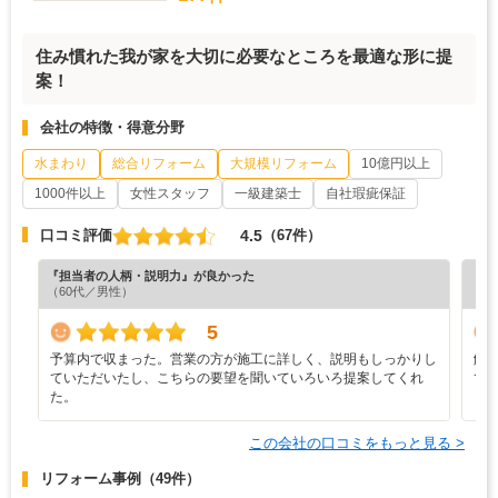
住み慣れた我が家を大切に必要なところを最適な形に提
案！
会社の特徴・得意分野
水まわり
総合リフォーム
大規模リフォーム
10億円以上
1000件以上
女性スタッフ
一級建築士
自社瑕疵保証
4.5
口コミ評価
（67件）
『担当者の人柄・説明力』が良かった
『素
（60代／男性）
（6
5
予算内で収まった。営業の方が施工に詳しく、説明もしっかりし
解
ていただいたし、こちらの要望を聞いていろいろ提案してくれ
て
た。
この会社の口コミをもっと見る >
リフォーム事例
（49件）