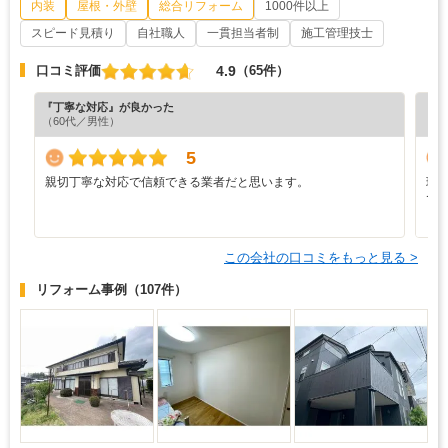
内装
屋根・外壁
総合リフォーム
1000件以上
スピード見積り
自社職人
一貫担当者制
施工管理技士
4.9
口コミ評価
（65件）
『丁寧な対応』が良かった
『丁
（60代／男性）
（6
5
親切丁寧な対応で信頼できる業者だと思います。
現
で
と
この会社の口コミをもっと見る >
リフォーム事例
（107件）