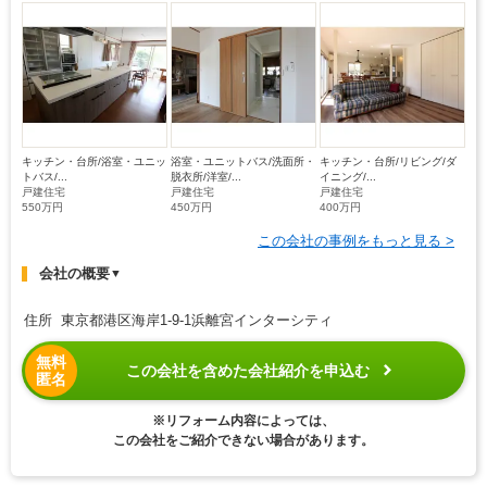
キッチン・台所/浴室・ユニッ
浴室・ユニットバス/洗面所・
キッチン・台所/リビング/ダ
トバス/...
脱衣所/洋室/...
イニング/...
戸建住宅
戸建住宅
戸建住宅
550万円
450万円
400万円
この会社の事例をもっと見る >
会社の概要
▼
住所 東京都港区海岸1-9-1浜離宮インターシティ
無料
この会社を含めた会社紹介を申込む
匿名
※リフォーム内容によっては、
この会社をご紹介できない場合があります。