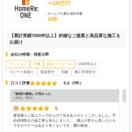
〜100万円
ホームプロ累計成約件数
19件
【累計実績7000件以上】的確なご提案と高品質な施工を
お届け
会社の特徴・得意分野
マンション
戸建
総合リフォーム
1000件以上
スピード見積り
緊急受付
宅建
施工管理技士
5.0
口コミ評価
（9件）
『納得の価格』が良かった
『丁
（60代／男性）
（5
5
要望通りに低コストで仕上げて頂きありがとうございました。予
遠
め倒壊防止の仮工事も安心しました。 職人の皆さん良い人たち
っ
ですがマナーはあまり良くないです。隣の敷地…
て