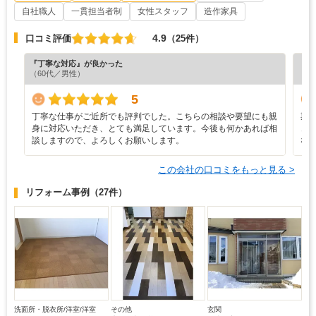
自社職人
一貫担当者制
女性スタッフ
造作家具
4.9
口コミ評価
（25件）
『丁寧な対応』が良かった
『満
（60代／男性）
（6
5
丁寧な仕事がご近所でも評判でした。こちらの相談や要望にも親
期
身に対応いただき、とても満足しています。今後も何かあれば相
き
談しますので、よろしくお願いします。
な
この会社の口コミをもっと見る >
リフォーム事例
（27件）
洗面所・脱衣所/洋室/洋室
その他
玄関