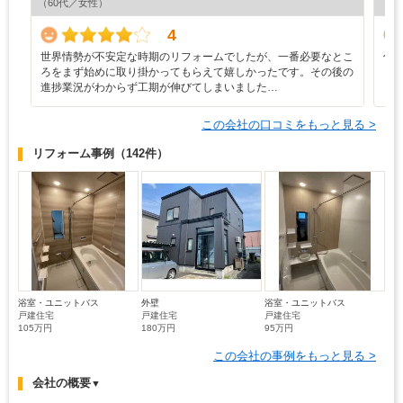
（60代／女性）
（6
4
世界情勢が不安定な時期のリフォームでしたが、一番必要なとこ
信
ろをまず始めに取り掛かってもらえて嬉しかったです。その後の
進捗業況がわからず工期が伸びてしまいました…
この会社の口コミをもっと見る >
リフォーム事例
（142件）
浴室・ユニットバス
外壁
浴室・ユニットバス
戸建住宅
戸建住宅
戸建住宅
105万円
180万円
95万円
この会社の事例をもっと見る >
会社の概要
▼