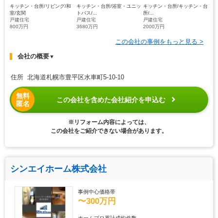
キッチン・台所/リビング/和
キッチン・台所/浴室・ユニッ
キッチン・台所/キッチン・台
室/玄関
トバス/...
所/...
戸建住宅
戸建住宅
戸建住宅
800万円
3680万円
2000万円
この会社の事例をもっと見る >
会社の概要
▼
住所 北海道札幌市豊平区水車町5-10-10
無料
この会社を含めた会社紹介を申込む
匿名
※リフォーム内容によっては、
この会社をご紹介できない場合があります。
シンエイホーム株式会社
事例中心価格帯
〜300万円
ホームプロ累計成約件数