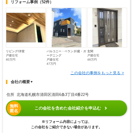
リフォーム事例
（52件）
リビング/洋室
バルコニー・ベランダ/庭・ガ
玄関
戸建住宅
ーデニング
戸建住宅
80万円
戸建住宅
48万円
47万円
この会社の事例をもっと見る >
会社の概要
▼
住所 北海道札幌市清田区清田6条3丁目4番22号
無料
この会社を含めた会社紹介を申込む
匿名
※リフォーム内容によっては、
この会社をご紹介できない場合があります。