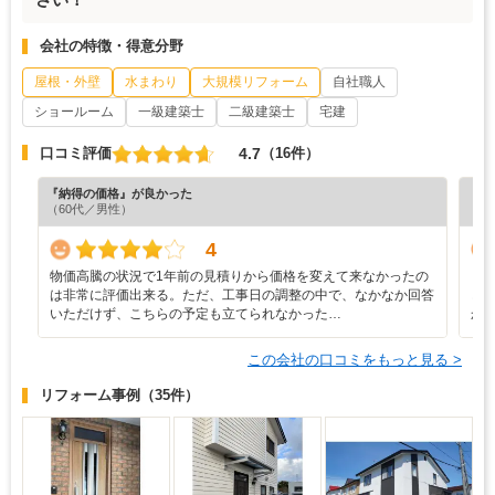
会社の特徴・得意分野
屋根・外壁
水まわり
大規模リフォーム
自社職人
ショールーム
一級建築士
二級建築士
宅建
4.7
口コミ評価
（16件）
『納得の価格』が良かった
『丁
（60代／男性）
（4
4
物価高騰の状況で1年前の見積りから価格を変えて来なかったの
・
は非常に評価出来る。ただ、工事日の調整の中で、なかなか回答
ど
いただけず、こちらの予定も立てられなかった…
か
この会社の口コミをもっと見る >
リフォーム事例
（35件）