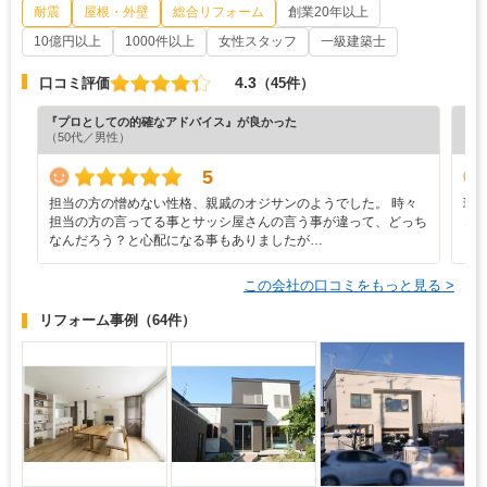
耐震
屋根・外壁
総合リフォーム
創業20年以上
10億円以上
1000件以上
女性スタッフ
一級建築士
4.3
口コミ評価
（45件）
『プロとしての的確なアドバイス』が良かった
『素
（50代／男性）
（6
5
担当の方の憎めない性格、親戚のオジサンのようでした。 時々
現
担当の方の言ってる事とサッシ屋さんの言う事が違って、どっち
き
なんだろう？と心配になる事もありましたが…
この会社の口コミをもっと見る >
リフォーム事例
（64件）