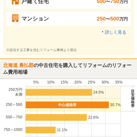
戸建て住宅
500
750
〜
万円
マンション
250
500
〜
万円
詳しく見る
※該当する工事を含むリフォーム事例より算出
北海道 勇払郡
の中古住宅を購入してリフォームのリフォー
ム費用相場
5%
10%
15%
20%
25%
30%
35%
250万円
目
24.5%
未満
安
価
格
250～500
30.7%
帯
500～750
22.6%
750～1000
11.1%