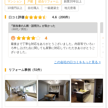
マンション
戸建
総合リフォーム
創業20年以上
10億円以上
自社職人
一級建築士
地元密着
4.6
口コミ評価
（200件）
『担当者の人柄・説明力』が良かった
『担
（60代／男性）
（6
4
最後まで丁寧な対応をありがとうございました。内容等でいろい
仕
ろ申し上げた点に関しても真摯に対応していただきありがとうご
下
ざいました。
な
この会社の口コミをもっと見る >
リフォーム事例
（51件）