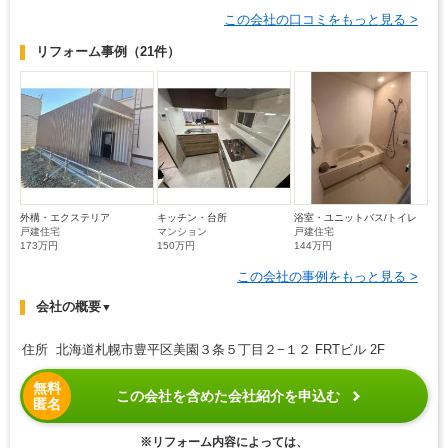
この会社の口コミをもっと見る >
リフォーム事例
（21件）
外構・エクステリア
キッチン・台所
浴室・ユニットバス/トイレ
戸建住宅
マンション
戸建住宅
173万円
150万円
144万円
この会社の事例をもっと見る >
会社の概要
▼
住所 北海道札幌市豊平区美園３条５丁目２−１２ FRTビル 2F
無料
この会社を含めた会社紹介を申込む
匿名
※リフォーム内容によっては、