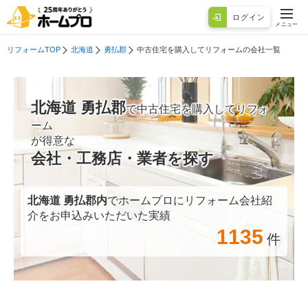
ログイン
メニュー
リフォームTOP
北海道
勇払郡
中古住宅を購入してリフォームの会社一覧
北海道 勇払郡
で中古住宅を購入してリフォ
ーム
が得意な
会社・工務店・業者を探す
北海道 勇払郡
内
でホームプロにリフォーム会社紹
介をお申込みいただいた実績
1135
件