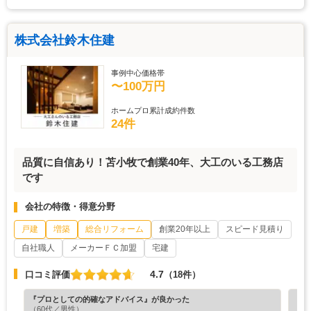
株式会社鈴木住建
事例中心価格帯
〜100万円
ホームプロ累計成約件数
24件
品質に自信あり！苫小牧で創業40年、大工のいる工務店
です
会社の特徴・得意分野
戸建
増築
総合リフォーム
創業20年以上
スピード見積り
自社職人
メーカーＦＣ加盟
宅建
4.7
口コミ評価
（18件）
『プロとしての的確なアドバイス』が良かった
『素
（60代／男性）
（5