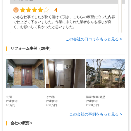
4
小さな仕事でしたが快く請けて頂き、こちらの希望に沿った内容
マ
で仕上げて下さいました。作業に来られた業者さんも感じが良
て
く、お願いして良かったと思いました。
て
この会社の口コミをもっと見る >
リフォーム事例
（20件）
玄関
その他
洋室/和室/外壁
戸建住宅
戸建住宅
戸建住宅
46万円
430万円
2000万円
この会社の事例をもっと見る >
会社の概要
▼