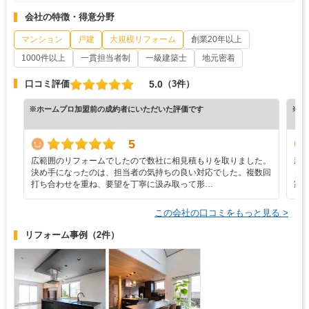
会社の特徴・得意分野
マンション
戸建
大規模リフォーム
創業20年以上
1000件以上
一貫担当者制
一級建築士
地元密着
5.0
口コミ評価
（3件）
※ホームプロ加盟前の成約者にいただいた評価です
※ホ
5
広範囲のリフォームでしたので数社に相見積もりを取りました。
新
決め手になったのは、担当者の気持ちの良い対応でした。複数回
き
打ち合わせを重ね、要望を丁寧に汲み取って形…
家
この会社の口コミをもっと見る >
リフォーム事例
（2件）