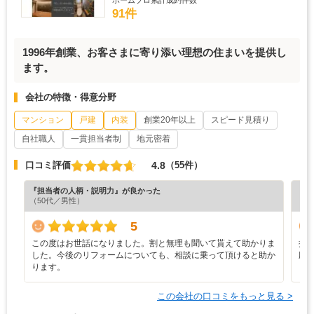
91件
1996年創業、お客さまに寄り添い理想の住まいを提供し
ます。
会社の特徴・得意分野
マンション
戸建
内装
創業20年以上
スピード見積り
自社職人
一貫担当者制
地元密着
4.8
口コミ評価
（55件）
『担当者の人柄・説明力』が良かった
『納
（50代／男性）
（5
5
この度はお世話になりました。割と無理も聞いて貰えて助かりま
担
した。今後のリフォームについても、相談に乗って頂けると助か
応
ります。
この会社の口コミをもっと見る >