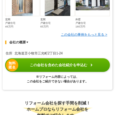
玄関
玄関
外壁
戸建住宅
戸建住宅
戸建住宅
46万円
65万円
160万円
この会社の事例をもっと見る >
会社の概要
▼
住所 北海道苫小牧市三光町2丁目1-24
無料
この会社を含めた会社紹介を申込む
匿名
※リフォーム内容によっては、
この会社をご紹介できない場合があります。
リフォーム会社を探す手間を削減！
ホームプロならリフォーム会社を