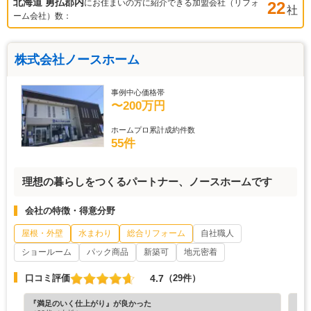
北海道 勇払郡
内
にお住まいの方に紹介できる加盟会社（リフォ
22
社
ーム会社）数：
株式会社ノースホーム
事例中心価格帯
〜200万円
ホームプロ累計成約件数
55件
理想の暮らしをつくるパートナー、ノースホームです
会社の特徴・得意分野
屋根・外壁
水まわり
総合リフォーム
自社職人
ショールーム
パック商品
新築可
地元密着
4.7
口コミ評価
（29件）
『満足のいく仕上がり』が良かった
『素