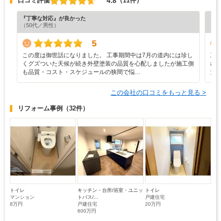
4.8
口コミ評価
（11件）
『丁寧な対応』が良かった
『担
（50代／男性）
（6
5
この度は御世話になりました。 工事期間中は7月の道内には珍し
工
くグズついた天候が続き外壁塗装の品質を心配しましたが施工側
び
も品質・コスト・スケジュールの狭間で悩…
大
この会社の口コミをもっと見る >
リフォーム事例
（32件）
トイレ
キッチン・台所/浴室・ユニッ
トイレ
マンション
トバス/...
戸建住宅
8万円
戸建住宅
20万円
600万円