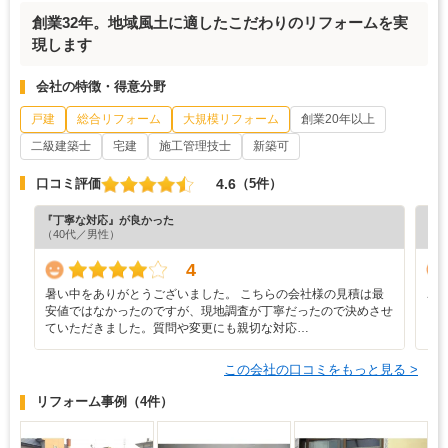
創業32年。地域風土に適したこだわりのリフォームを実
現します
会社の特徴・得意分野
戸建
総合リフォーム
大規模リフォーム
創業20年以上
二級建築士
宅建
施工管理技士
新築可
4.6
口コミ評価
（5件）
『丁寧な対応』が良かった
『丁
（40代／男性）
（5
4
暑い中をありがとうございました。 こちらの会社様の見積は最
こ
安値ではなかったのですが、現地調査が丁寧だったので決めさせ
ていただきました。質問や変更にも親切な対応…
この会社の口コミをもっと見る >
リフォーム事例
（4件）