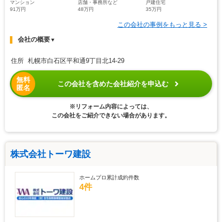
マンション
店舗・事務所など
戸建住宅
91万円
48万円
35万円
この会社の事例をもっと見る >
会社の概要
▼
住所 札幌市白石区平和通9丁目北14-29
無料
この会社を含めた会社紹介を申込む
匿名
※リフォーム内容によっては、
この会社をご紹介できない場合があります。
株式会社トーワ建設
ホームプロ累計成約件数
4件