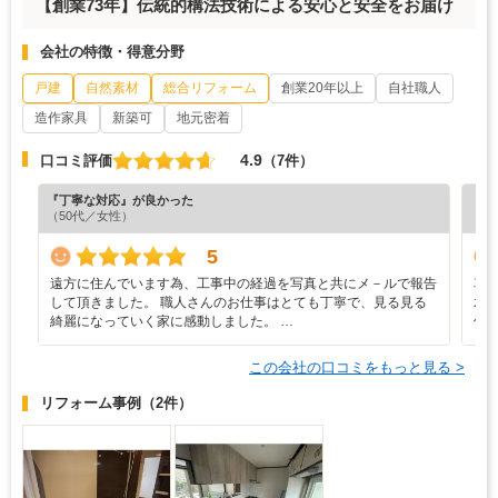
【創業73年】伝統的構法技術による安心と安全をお届け
会社の特徴・得意分野
戸建
自然素材
総合リフォーム
創業20年以上
自社職人
造作家具
新築可
地元密着
4.9
口コミ評価
（7件）
『丁寧な対応』が良かった
『工
（50代／女性）
（6
5
遠方に住んでいます為、工事中の経過を写真と共にメ－ルで報告
車
して頂きました。 職人さんのお仕事はとても丁寧で、見る見る
木
綺麗になっていく家に感動しました。 …
保
この会社の口コミをもっと見る >
リフォーム事例
（2件）