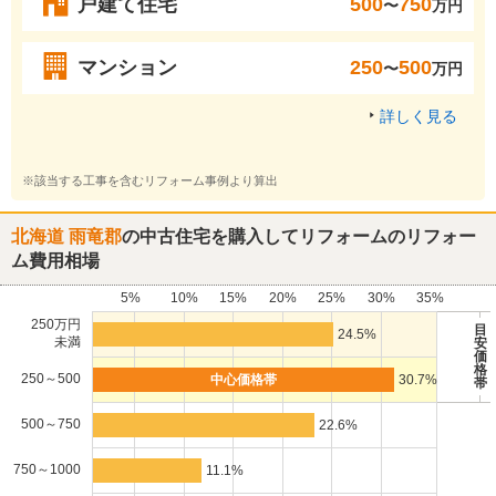
戸建て住宅
500
750
〜
万円
マンション
250
500
〜
万円
詳しく見る
※該当する工事を含むリフォーム事例より算出
北海道 雨竜郡
の中古住宅を購入してリフォームのリフォー
ム費用相場
5%
10%
15%
20%
25%
30%
35%
250万円
目
24.5%
未満
安
価
格
250～500
30.7%
帯
500～750
22.6%
750～1000
11.1%