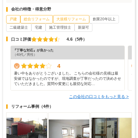
会社の特徴・得意分野
戸建
総合リフォーム
大規模リフォーム
創業20年以上
二級建築士
宅建
施工管理技士
新築可
4.6
口コミ評価
（5件）
『丁寧な対応』が良かった
『丁
（40代／男性）
（5
4
暑い中をありがとうございました。 こちらの会社様の見積は最
こ
安値ではなかったのですが、現地調査が丁寧だったので決めさせ
ていただきました。質問や変更にも親切な対応…
この会社の口コミをもっと見る >
リフォーム事例
（4件）