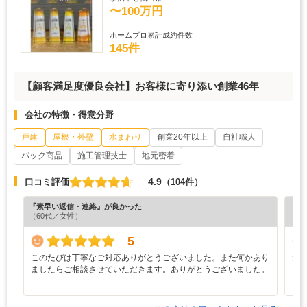
〜100万円
ホームプロ累計成約件数
145件
【顧客満足度優良会社】お客様に寄り添い創業46年
会社の特徴・得意分野
戸建
屋根・外壁
水まわり
創業20年以上
自社職人
パック商品
施工管理技士
地元密着
4.9
口コミ評価
（104件）
『素早い返信・連絡』が良かった
『担
（60代／女性）
（4
5
このたびは丁寧なご対応ありがとうございました。また何かあり
女
ましたらご相談させていただきます。ありがとうございました。
い
く