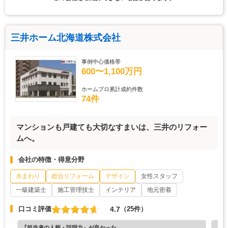
三井ホーム北海道株式会社
事例中心価格帯
600〜1,100万円
ホームプロ累計成約件数
74件
マンションも戸建ても大切なすまいは、三井のリフォー
ムへ。
会社の特徴・得意分野
水まわり
総合リフォーム
デザイン
女性スタッフ
一級建築士
施工管理技士
インテリア
地元密着
4.7
口コミ評価
（25件）
『担当者の人柄・説明力』が良かった
『プ