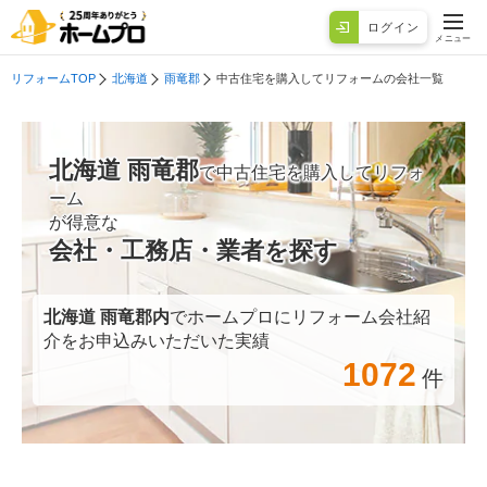
ログイン
メニュー
リフォームTOP
北海道
雨竜郡
中古住宅を購入してリフォームの会社一覧
北海道 雨竜郡
で中古住宅を購入してリフォ
ーム
が得意な
会社・工務店・業者を探す
北海道 雨竜郡
内
でホームプロにリフォーム会社紹
介をお申込みいただいた実績
1072
件