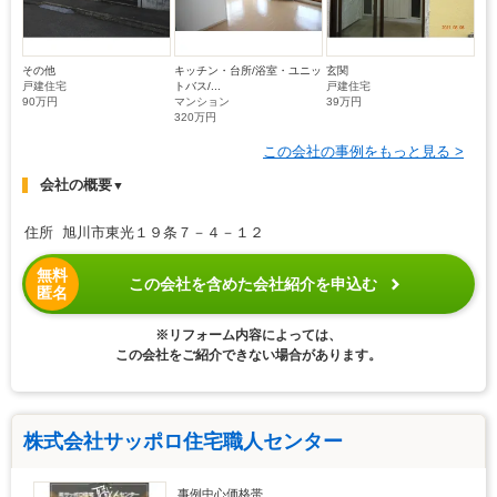
その他
キッチン・台所/浴室・ユニッ
玄関
戸建住宅
トバス/...
戸建住宅
90万円
マンション
39万円
320万円
この会社の事例をもっと見る >
会社の概要
▼
住所 旭川市東光１９条７－４－１２
無料
この会社を含めた会社紹介を申込む
匿名
※リフォーム内容によっては、
この会社をご紹介できない場合があります。
株式会社サッポロ住宅職人センター
事例中心価格帯