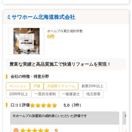
ミサワホーム北海道株式会社
ホームプロ累計成約件数
0件
豊富な実績と高品質施工で快適リフォームを実現！
会社の特徴・得意分野
マンション
戸建
大規模リフォーム
創業20年以上
1000件以上
一貫担当者制
一級建築士
地元密着
5.0
口コミ評価
（3件）
※ホームプロ加盟前の成約者にいただいた評価です
※ホ
5