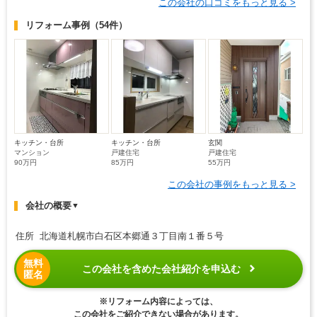
この会社の口コミをもっと見る >
リフォーム事例
（54件）
キッチン・台所
キッチン・台所
玄関
マンション
戸建住宅
戸建住宅
90万円
85万円
55万円
この会社の事例をもっと見る >
会社の概要
▼
住所 北海道札幌市白石区本郷通３丁目南１番５号
無料
この会社を含めた会社紹介を申込む
匿名
※リフォーム内容によっては、
この会社をご紹介できない場合があります。