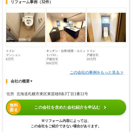
リフォーム事例
（32件）
トイレ
キッチン・台所/浴室・ユニッ
トイレ
マンション
トバス/...
戸建住宅
8万円
戸建住宅
20万円
600万円
この会社の事例をもっと見る >
会社の概要
▼
住所 北海道札幌市東区東苗穂8条3丁目1番11号
無料
この会社を含めた会社紹介を申込む
匿名
※リフォーム内容によっては、
この会社をご紹介できない場合があります。