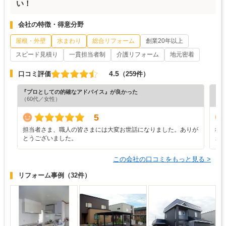
い！
会社の特徴・得意分野
屋根・外壁
水まわり
総合リフォーム
創業20年以上
スピード見積り
一貫担当者制
介護リフォーム
地元密着
4.5
口コミ評価
（259件）
『プロとしての的確なアドバイス』が良かった
『担
（60代／女性）
（5
5
担当者さま、職人の皆さまには大変お世話になりました。ありが
希
とうございました。
こ
この会社の口コミをもっと見る >
リフォーム事例
（32件）