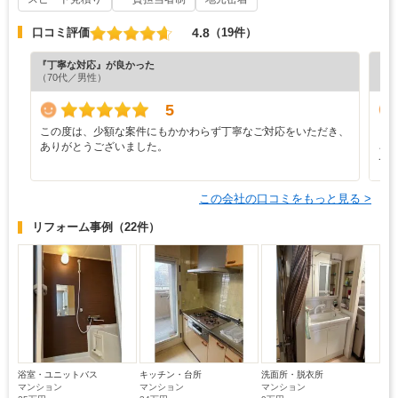
4.8
口コミ評価
（19件）
『丁寧な対応』が良かった
『担
（70代／男性）
（6
5
この度は、少額な案件にもかかわらず丁寧なご対応をいただき、
と
ありがとうございました。
ろ
て
この会社の口コミをもっと見る >
リフォーム事例
（22件）
浴室・ユニットバス
キッチン・台所
洗面所・脱衣所
マンション
マンション
マンション