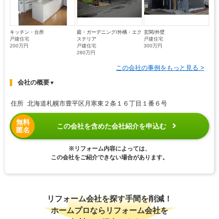
キッチン・台所
庭・ガーデニング/外構・エク
玄関/外壁
戸建住宅
ステリア
戸建住宅
200万円
戸建住宅
300万円
280万円
この会社の事例をもっと見る >
会社の概要
▼
住所 北海道札幌市豊平区月寒東２条１６丁目１番６号
無料
この会社を含めた会社紹介を申込む
匿名
※リフォーム内容によっては、
この会社をご紹介できない場合があります。
リフォーム会社を探す手間を削減！
ホームプロならリフォーム会社を