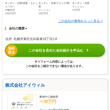
キッチン・台所/浴室・ユニッ
キッチン・台所/リビング/和
キッチン・台所
トバス/...
室
マンション
戸建住宅
マンション
76万円
1400万円
250万円
この会社の事例をもっと見る >
会社の概要
▼
住所 札幌市東区北43条東16丁目1-8
無料
この会社を含めた会社紹介を申込む
匿名
※リフォーム内容によっては、
この会社をご紹介できない場合があります。
株式会社アイウィル
事例中心価格帯
〜30万円
ホームプロ累計成約件数