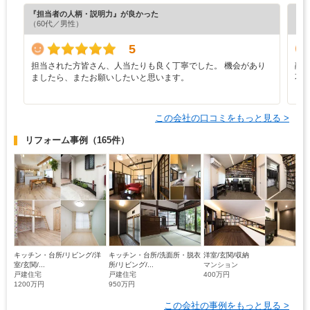
『担当者の人柄・説明力』が良かった
『担
（60代／男性）
（6
5
担当された方皆さん、人当たりも良く丁寧でした。 機会があり
融
ましたら、またお願いしたいと思います。
不
この会社の口コミをもっと見る >
リフォーム事例
（165件）
キッチン・台所/リビング/洋
キッチン・台所/洗面所・脱衣
洋室/玄関/収納
室/玄関/...
所/リビング/...
マンション
戸建住宅
戸建住宅
400万円
1200万円
950万円
この会社の事例をもっと見る >