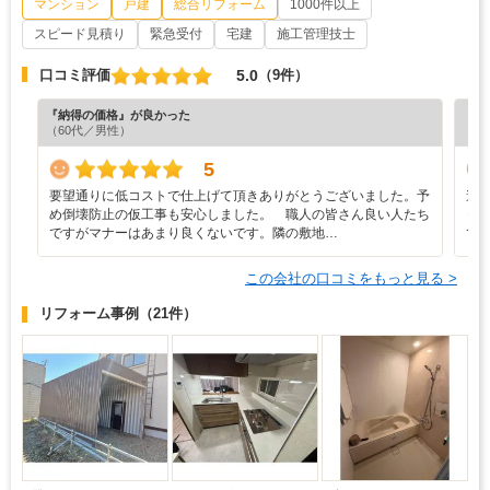
マンション
戸建
総合リフォーム
1000件以上
スピード見積り
緊急受付
宅建
施工管理技士
5.0
口コミ評価
（9件）
『納得の価格』が良かった
『丁
（60代／男性）
（5
5
要望通りに低コストで仕上げて頂きありがとうございました。予
遠
め倒壊防止の仮工事も安心しました。 職人の皆さん良い人たち
っ
ですがマナーはあまり良くないです。隣の敷地…
て
この会社の口コミをもっと見る >
リフォーム事例
（21件）