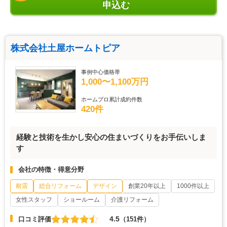
申込む
株式会社土屋ホームトピア
事例中心価格帯
1,000〜1,100万円
ホームプロ累計成約件数
420件
経験と技術を生かし安心の住まいづくりをお手伝いしま
す
会社の特徴・得意分野
耐震
総合リフォーム
デザイン
創業20年以上
1000件以上
女性スタッフ
ショールーム
介護リフォーム
4.5
口コミ評価
（151件）