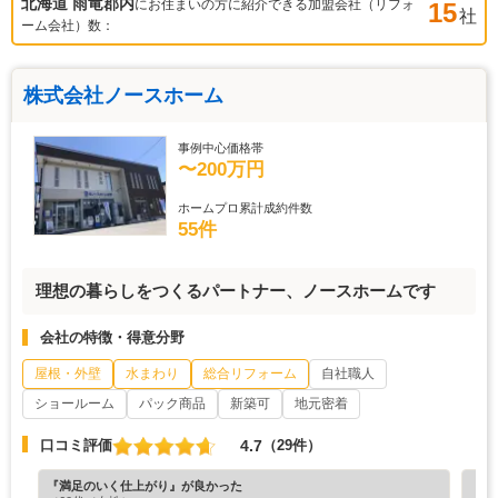
北海道 雨竜郡
内
にお住まいの方に紹介できる加盟会社（リフォ
15
社
ーム会社）数：
株式会社ノースホーム
事例中心価格帯
〜200万円
ホームプロ累計成約件数
55件
理想の暮らしをつくるパートナー、ノースホームです
会社の特徴・得意分野
屋根・外壁
水まわり
総合リフォーム
自社職人
ショールーム
パック商品
新築可
地元密着
4.7
口コミ評価
（29件）
『満足のいく仕上がり』が良かった
『素