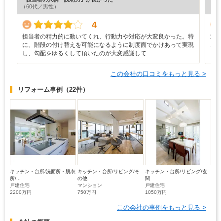
（60代／男性）
（6
4
担当者の精力的に動いてくれ、行動力や対応が大変良かった。特
遠
に、階段の付け替えを可能になるように制度面でかけあって実現
ご
し、勾配をゆるくして頂いたのが大変感謝して…
し
この会社の口コミをもっと見る >
リフォーム事例
（22件）
キッチン・台所/洗面所・脱衣
キッチン・台所/リビング/そ
キッチン・台所/リビング/玄
所/...
の他
関
戸建住宅
マンション
戸建住宅
2200万円
750万円
1050万円
この会社の事例をもっと見る >