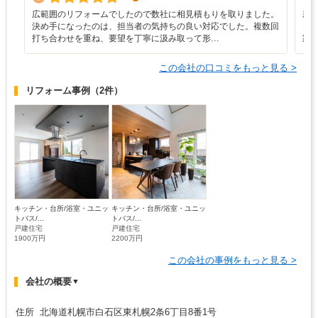
広範囲のリフォームでしたので数社に相見積もりを取りました。
新
決め手になったのは、担当者の気持ちの良い対応でした。複数回
き
打ち合わせを重ね、要望を丁寧に汲み取って形…
家
この会社の口コミをもっと見る >
リフォーム事例
（2件）
キッチン・台所/浴室・ユニッ
キッチン・台所/浴室・ユニッ
トバス/...
トバス/...
戸建住宅
戸建住宅
1900万円
2200万円
この会社の事例をもっと見る >
会社の概要
▼
住所 北海道札幌市白石区東札幌2条6丁目8番1号