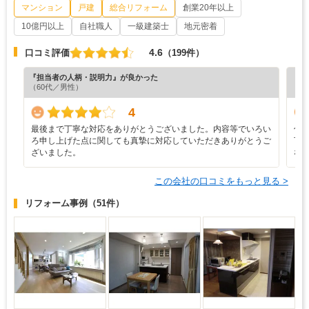
マンション
戸建
総合リフォーム
創業20年以上
10億円以上
自社職人
一級建築士
地元密着
4.6
口コミ評価
（199件）
『担当者の人柄・説明力』が良かった
『担
（60代／男性）
（6
4
最後まで丁寧な対応をありがとうございました。内容等でいろい
仕
ろ申し上げた点に関しても真摯に対応していただきありがとうご
下
ざいました。
な
この会社の口コミをもっと見る >
リフォーム事例
（51件）