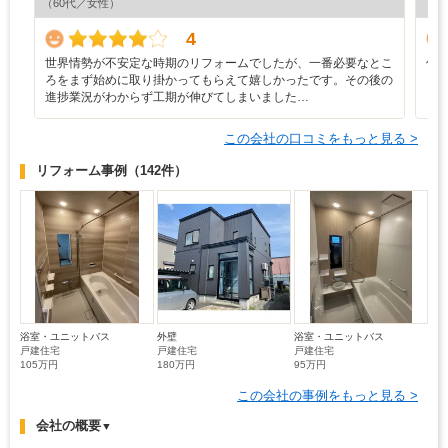
（60代／女性）
（6
4
世界情勢が不安定な時期のリフォームでしたが、一番必要なとこ
信
ろをまず始めに取り掛かってもらえて嬉しかったです。その後の
進捗業況がわからず工期が伸びてしまいました…
この会社の口コミをもっと見る >
リフォーム事例
（142件）
浴室・ユニットバス
外壁
浴室・ユニットバス
戸建住宅
戸建住宅
戸建住宅
105万円
180万円
95万円
この会社の事例をもっと見る >
会社の概要
▼