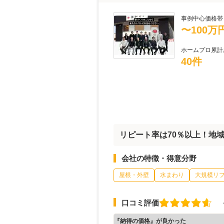
事例中心価格帯
〜100万
ホームプロ累計
40件
リピート率は70％以上！地
会社の特徴・得意分野
屋根・外壁
水まわり
大規模リ
口コミ評価
『納得の価格』が良かった