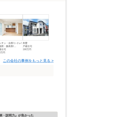
ッチン・台所/トイレ/
外壁
面所・脱衣所/...
戸建住宅
建住宅
190万円
80万円
この会社の事例をもっと見る >
柄・説明力』が良かった