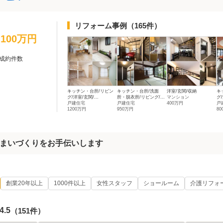
リフォーム事例
（165件）
1,100万円
成約件数
キッチン・台所/リビン
キッチン・台所/洗面
洋室/玄関/収納
キ
グ/洋室/玄関/...
所・脱衣所/リビング/...
マンション
グ
戸建住宅
戸建住宅
400万円
戸
1200万円
950万円
8
まいづくりをお手伝いします
創業20年以上
1000件以上
女性スタッフ
ショールーム
介護リフォ
4.5
（151件）