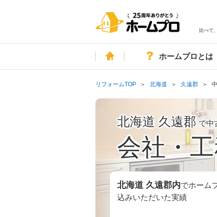
比べて
ホーム
ホームプロとは
リフォームTOP
北海道
久遠郡
北海道 久遠郡
で中
会社・工
北海道 久遠郡
内
でホーム
込みいただいた実績