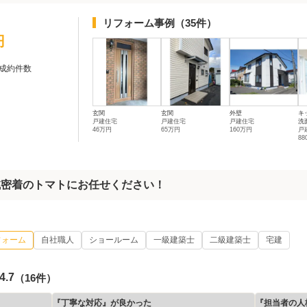
リフォーム事例
（35件）
円
成約件数
玄関
玄関
外壁
キ
戸建住宅
戸建住宅
戸建住宅
洗
46万円
65万円
160万円
戸
8
域密着のトマトにお任せください！
フォーム
自社職人
ショールーム
一級建築士
二級建築士
宅建
4.7
（16件）
『丁寧な対応』が良かった
『担当者の人