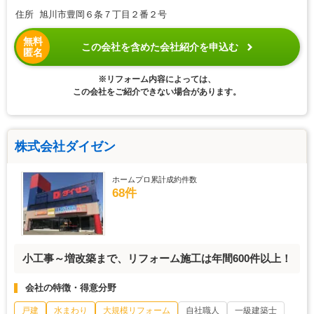
住所 旭川市豊岡６条７丁目２番２号
無料
この会社を含めた会社紹介を申込む
匿名
※リフォーム内容によっては、
この会社をご紹介できない場合があります。
株式会社ダイゼン
ホームプロ累計成約件数
68件
小工事～増改築まで、リフォーム施工は年間600件以上！
会社の特徴・得意分野
戸建
水まわり
大規模リフォーム
自社職人
一級建築士