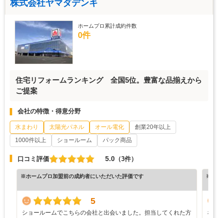
株式会社ヤマダデンキ
ホームプロ累計成約件数
0件
住宅リフォームランキング 全国5位。豊富な品揃えから
ご提案
会社の特徴・得意分野
水まわり
太陽光パネル
オール電化
創業20年以上
1000件以上
ショールーム
パック商品
5.0
口コミ評価
（3件）
※ホームプロ加盟前の成約者にいただいた評価です
※ホ
5
ショールームでこちらの会社と出会いました。担当してくれた方
な