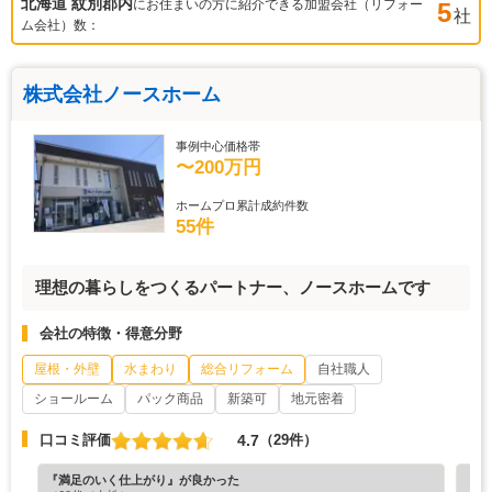
北海道 紋別郡
内
にお住まいの方に紹介できる加盟会社（リフォー
5
社
ム会社）数：
株式会社ノースホーム
事例中心価格帯
〜200万円
ホームプロ累計成約件数
55件
理想の暮らしをつくるパートナー、ノースホームです
会社の特徴・得意分野
屋根・外壁
水まわり
総合リフォーム
自社職人
ショールーム
パック商品
新築可
地元密着
4.7
口コミ評価
（29件）
『満足のいく仕上がり』が良かった
『素