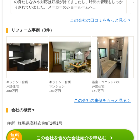
の身だしなみや対応は好感が持てましたし、時間の管理もしっか
ろ
りされていました。メーカーのショールームへ…
と
この会社の口コミをもっと見る >
リフォーム事例
（3件）
キッチン・台所
キッチン・台所
浴室・ユニットバス
戸建住宅
マンション
戸建住宅
300万円
180万円
150万円
この会社の事例をもっと見る >
会社の概要
▼
住所 群馬県高崎市栄町1番1号
無料
この会社を含めた会社紹介を申込む