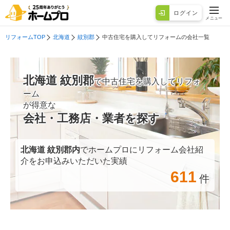
ログイン
メニュー
リフォームTOP
北海道
紋別郡
中古住宅を購入してリフォームの会社一覧
北海道 紋別郡
で中古住宅を購入してリフォ
ーム
が得意な
会社・工務店・業者を探す
北海道 紋別郡
内
でホームプロにリフォーム会社紹
介をお申込みいただいた実績
611
件