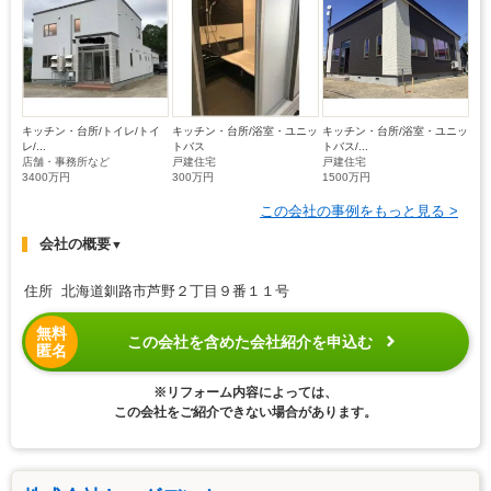
キッチン・台所/トイレ/トイ
キッチン・台所/浴室・ユニッ
キッチン・台所/浴室・ユニッ
レ/...
トバス
トバス/...
店舗・事務所など
戸建住宅
戸建住宅
3400万円
300万円
1500万円
この会社の事例をもっと見る >
会社の概要
▼
住所 北海道釧路市芦野２丁目９番１１号
無料
この会社を含めた会社紹介を申込む
匿名
※リフォーム内容によっては、
この会社をご紹介できない場合があります。