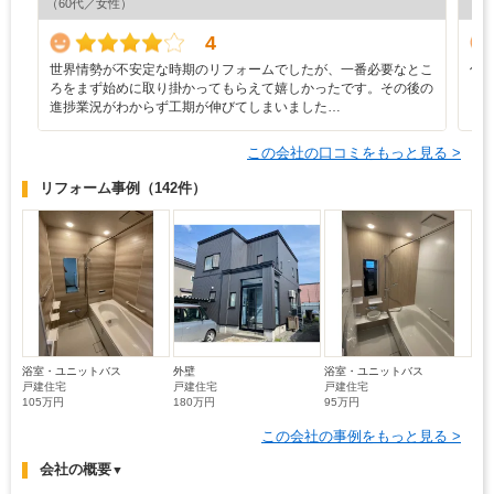
（60代／女性）
（6
4
世界情勢が不安定な時期のリフォームでしたが、一番必要なとこ
信
ろをまず始めに取り掛かってもらえて嬉しかったです。その後の
進捗業況がわからず工期が伸びてしまいました…
この会社の口コミをもっと見る >
リフォーム事例
（142件）
浴室・ユニットバス
外壁
浴室・ユニットバス
戸建住宅
戸建住宅
戸建住宅
105万円
180万円
95万円
この会社の事例をもっと見る >
会社の概要
▼