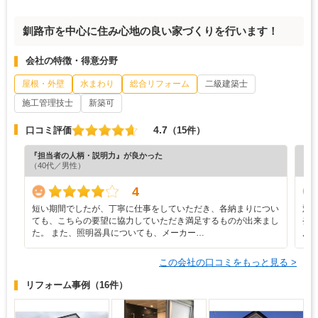
釧路市を中心に住み心地の良い家づくりを行います！
会社の特徴・得意分野
屋根・外壁
水まわり
総合リフォーム
二級建築士
施工管理技士
新築可
4.7
口コミ評価
（15件）
『担当者の人柄・説明力』が良かった
『工
（40代／男性）
（5
4
短い期間でしたが、丁寧に仕事をしていただき、各納まりについ
対
ても、こちらの要望に協力していただき満足するものが出来まし
発
た。 また、照明器具についても、メーカー…
ん
この会社の口コミをもっと見る >
リフォーム事例
（16件）