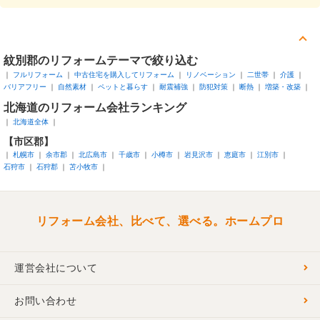
紋別郡
のリフォームテーマで絞り込む
フルリフォーム
中古住宅を購入してリフォーム
リノベーション
二世帯
介護
バリアフリー
自然素材
ペットと暮らす
耐震補強
防犯対策
断熱
増築・改築
北海道
のリフォーム会社ランキング
北海道全体
【市区郡】
札幌市
余市郡
北広島市
千歳市
小樽市
岩見沢市
恵庭市
江別市
石狩市
石狩郡
苫小牧市
リフォーム会社、比べて、選べる。ホームプロ
運営会社について
お問い合わせ