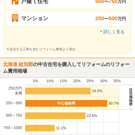
戸建て住宅
500
750
〜
万円
マンション
250
500
〜
万円
詳しく見る
※該当する工事を含むリフォーム事例より算出
北海道 紋別郡
の中古住宅を購入してリフォームのリフォー
ム費用相場
5%
10%
15%
20%
25%
30%
35%
250万円
目
24.5%
未満
安
価
格
250～500
30.7%
帯
500～750
22.6%
750～1000
11.1%