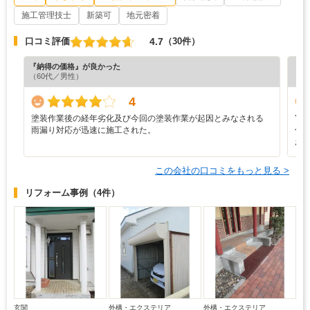
施工管理技士
新築可
地元密着
4.7
口コミ評価
（30件）
『納得の価格』が良かった
『担
（60代／男性）
（6
4
塗装作業後の経年劣化及び今回の塗装作業が起因とみなされる
Y
雨漏り対応が迅速に施工された。
仕
お
この会社の口コミをもっと見る >
リフォーム事例
（4件）
玄関
外構・エクステリア
外構・エクステリア