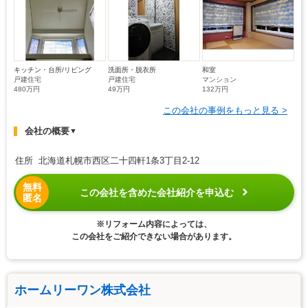
キッチン・台所/リビング
洗面所・脱衣所
和室
戸建住宅
戸建住宅
マンション
480万円
49万円
132万円
この会社の事例をもっと見る >
会社の概要
▼
住所 北海道札幌市西区二十四軒1条3丁目2-12
無料
この会社を含めた会社紹介を申込む
匿名
※リフォーム内容によっては、
この会社をご紹介できない場合があります。
ホームリーワン株式会社