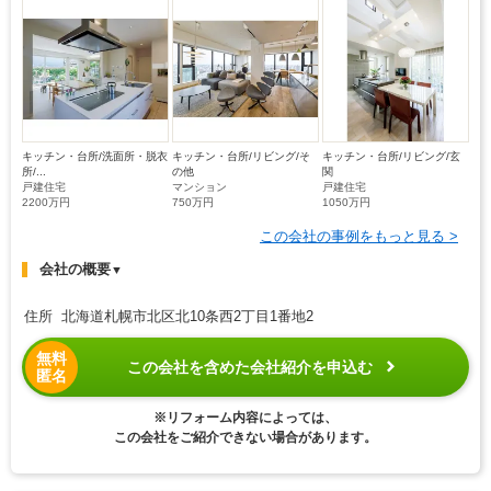
キッチン・台所/洗面所・脱衣
キッチン・台所/リビング/そ
キッチン・台所/リビング/玄
所/...
の他
関
戸建住宅
マンション
戸建住宅
2200万円
750万円
1050万円
この会社の事例をもっと見る >
会社の概要
▼
住所 北海道札幌市北区北10条西2丁目1番地2
無料
この会社を含めた会社紹介を申込む
匿名
※リフォーム内容によっては、
この会社をご紹介できない場合があります。