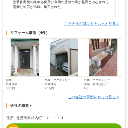
塗装作業後の経年劣化及び今回の塗装作業が起因とみなされる
Y
雨漏り対応が迅速に施工された。
仕
お
この会社の口コミをもっと見る >
リフォーム事例
（4件）
玄関
外構・エクステリア
外構・エクステリア
戸建住宅
戸建住宅
店舗・事務所など
36万円
23万円
6万円
この会社の事例をもっと見る >
会社の概要
▼
住所 北見市東相内町１７－１１１