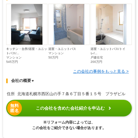
キッチン・台所/浴室・ユニッ
浴室・ユニットバス
浴室・ユニットバス/トイ
トバス/...
マンション
レ/...
マンション
50万円
戸建住宅
545万円
200万円
この会社の事例をもっと見る >
会社の概要
▼
住所 北海道札幌市西区山の手７条６丁目５番１５号 プラザビル
無料
この会社を含めた会社紹介を申込む
匿名
※リフォーム内容によっては、
この会社をご紹介できない場合があります。