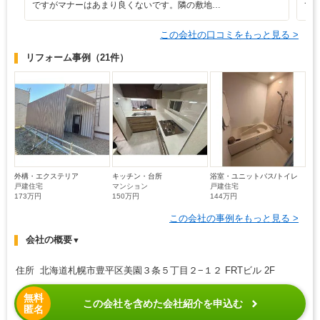
ですがマナーはあまり良くないです。隣の敷地…
て
この会社の口コミをもっと見る >
リフォーム事例
（21件）
外構・エクステリア
キッチン・台所
浴室・ユニットバス/トイレ
戸建住宅
マンション
戸建住宅
173万円
150万円
144万円
この会社の事例をもっと見る >
会社の概要
▼
住所 北海道札幌市豊平区美園３条５丁目２−１２ FRTビル 2F
無料
この会社を含めた会社紹介を申込む
匿名