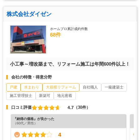
株式会社ダイゼン
ホームプロ累計成約件数
68件
小工事～増改築まで、リフォーム施工は年間600件以上！
会社の特徴・得意分野
戸建
水まわり
大規模リフォーム
自社職人
一級建築士
施工管理技士
新築可
地元密着
4.7
口コミ評価
（30件）
『納得の価格』が良かった
『担
（60代／男性）
（6
4