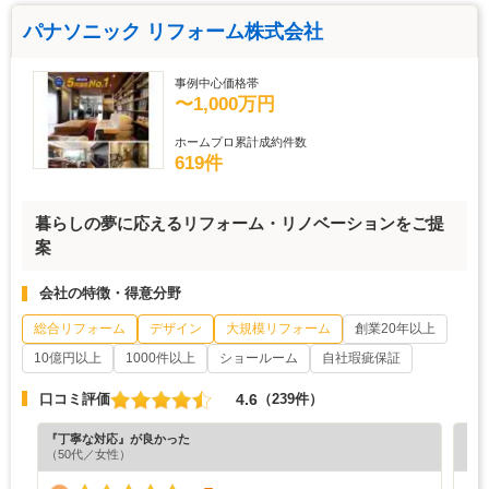
パナソニック リフォーム株式会社
事例中心価格帯
〜1,000万円
ホームプロ累計成約件数
619件
暮らしの夢に応えるリフォーム・リノベーションをご提
案
会社の特徴・得意分野
総合リフォーム
デザイン
大規模リフォーム
創業20年以上
10億円以上
1000件以上
ショールーム
自社瑕疵保証
4.6
口コミ評価
（239件）
『丁寧な対応』が良かった
『分
（50代／女性）
（6