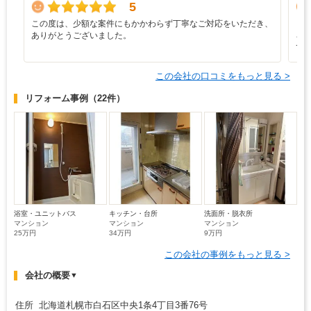
5
この度は、少額な案件にもかかわらず丁寧なご対応をいただき、
と
ありがとうございました。
ろ
て
この会社の口コミをもっと見る >
リフォーム事例
（22件）
浴室・ユニットバス
キッチン・台所
洗面所・脱衣所
マンション
マンション
マンション
25万円
34万円
9万円
この会社の事例をもっと見る >
会社の概要
▼
住所 北海道札幌市白石区中央1条4丁目3番76号