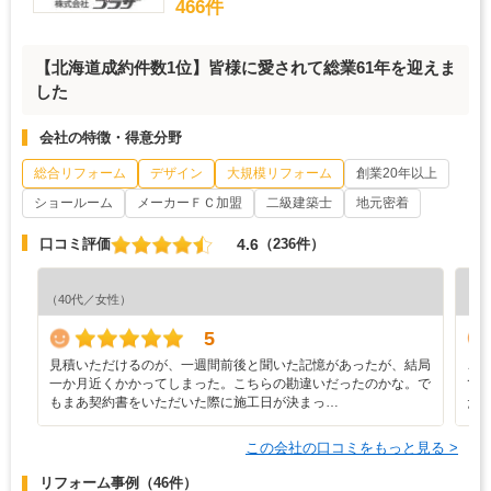
466件
【北海道成約件数1位】皆様に愛されて総業61年を迎えま
した
会社の特徴・得意分野
総合リフォーム
デザイン
大規模リフォーム
創業20年以上
ショールーム
メーカーＦＣ加盟
二級建築士
地元密着
4.6
口コミ評価
（236件）
『素
（40代／女性）
（5
5
見積いただけるのが、一週間前後と聞いた記憶があったが、結局
こ
一か月近くかかってしまった。こちらの勘違いだったのかな。で
て
もまあ契約書をいただいた際に施工日が決まっ…
た
この会社の口コミをもっと見る >
リフォーム事例
（46件）