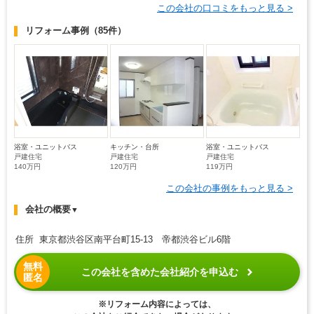
この会社の口コミをもっと見る >
リフォーム事例
（85件）
浴室・ユニットバス
キッチン・台所
浴室・ユニットバス
戸建住宅
戸建住宅
戸建住宅
140万円
120万円
119万円
この会社の事例をもっと見る >
会社の概要
▼
住所 東京都渋谷区南平台町15-13 帝都渋谷ビル6階
無料
この会社を含めた会社紹介を申込む
匿名
※リフォーム内容によっては、