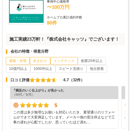
事例中心価格帯
〜100万円
ホームプロ累計成約件数
90件
施工実績23万軒！『株式会社キャッツ』でございます！
会社の特徴・得意分野
屋根・外壁
水まわり
メンテナンス
創業20年以上
10億円以上
1000件以上
スピード見積り
地元密着
4.7
口コミ評価
（32件）
『満足のいく仕上がり』が良かった
『分
（60代／女性）
（6
5
この度は多少無理なお願いも対応いただき、要望通りのリフォー
大
ムができて大変満足しています。メーカー側の受注停止などで工
か
事の遅れが心配でしたが、思っていたほど遅れ…