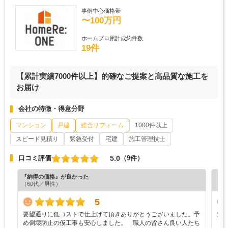
事例中心価格帯
〜100万円
ホームプロ累計成約件数
19件
【累計実績7000件以上】的確なご提案と高品質な施工を
お届け
会社の特徴・得意分野
マンション
戸建
総合リフォーム
1000件以上
スピード見積り
緊急受付
宅建
施工管理技士
5.0
口コミ評価
（9件）
『納得の価格』が良かった
『丁
（60代／男性）
（5
5
要望通りに低コストで仕上げて頂きありがとうございました。予
遠
め倒壊防止の仮工事も安心しました。 職人の皆さん良い人たち
っ