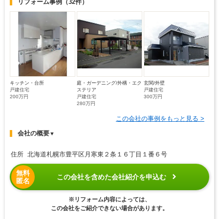
リフォーム事例
（32件）
キッチン・台所
庭・ガーデニング/外構・エク
玄関/外壁
戸建住宅
ステリア
戸建住宅
200万円
戸建住宅
300万円
280万円
この会社の事例をもっと見る >
会社の概要
▼
住所 北海道札幌市豊平区月寒東２条１６丁目１番６号
無料
この会社を含めた会社紹介を申込む
匿名
※リフォーム内容によっては、
この会社をご紹介できない場合があります。