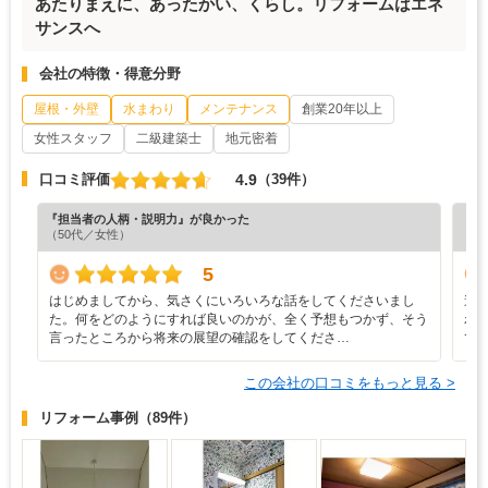
あたりまえに、あったかい、くらし。リフォームはエネ
サンスへ
会社の特徴・得意分野
屋根・外壁
水まわり
メンテナンス
創業20年以上
女性スタッフ
二級建築士
地元密着
4.9
口コミ評価
（39件）
『担当者の人柄・説明力』が良かった
『丁
（50代／女性）
（7
5
はじめましてから、気さくにいろいろな話をしてくださいまし
遠
た。何をどのようにすれば良いのかが、全く予想もつかず、そう
わ
言ったところから将来の展望の確認をしてくださ…
て
この会社の口コミをもっと見る >
リフォーム事例
（89件）