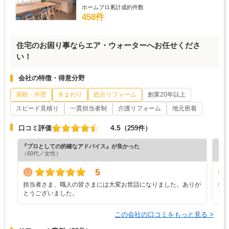
ホームプロ累計成約件数
458件
住宅のお困り事ならエア・ウォーターへお任せくださ
い！
会社の特徴・得意分野
屋根・外壁
水まわり
総合リフォーム
創業20年以上
スピード見積り
一貫担当者制
介護リフォーム
地元密着
4.5
口コミ評価
（259件）
『プロとしての的確なアドバイス』が良かった
『担
（60代／女性）
（5
5
担当者さま、職人の皆さまには大変お世話になりました。ありが
希
とうございました。
こ
この会社の口コミをもっと見る >