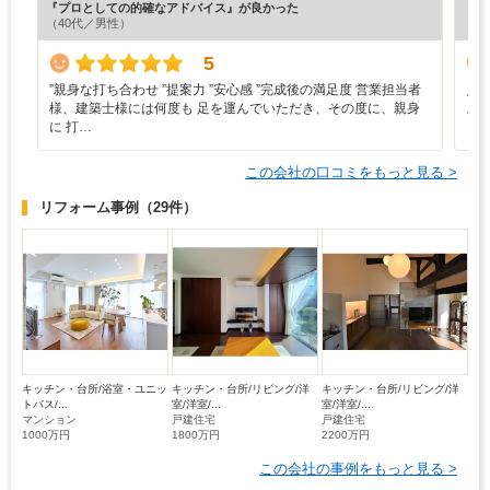
『プロとしての的確なアドバイス』が良かった
『丁
（40代／男性）
（5
5
”‬親身な打ち合わせ ‪”‬提案力 ‪”‬安心感 ‪”‬完成後の満足度 営業担当者
見
様、建築士様には何度も 足を運んでいただき、その度に、親身
ス
に 打…
この会社の口コミをもっと見る >
リフォーム事例
（29件）
キッチン・台所/浴室・ユニッ
キッチン・台所/リビング/洋
キッチン・台所/リビング/洋
トバス/...
室/洋室/...
室/洋室/...
マンション
戸建住宅
戸建住宅
1000万円
1800万円
2200万円
この会社の事例をもっと見る >