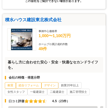
この会社をご紹介できない場合があります。
積水ハウス建設東北株式会社
事例中心価格帯
1,000〜1,100万円
ホームプロ累計成約件数
49件
暮らし方に合わせた安心・安全・快適なセカンドライフ
を。
会社の特徴・得意分野
耐震
総合リフォーム
デザイン
創業20年以上
女性スタッフ
一級建築士
二級建築士
施工管理技士
4.5
口コミ評価
（23件）