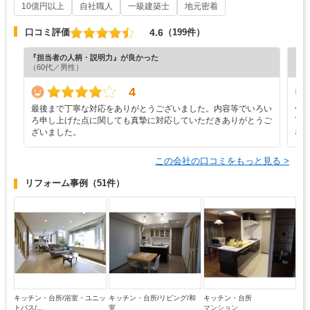
10億円以上
自社職人
一級建築士
地元密着
4.6
口コミ評価
（199件）
『担当者の人柄・説明力』が良かった
『担
（60代／男性）
（6
4
最後まで丁寧な対応をありがとうございました。内容等でいろい
仕
ろ申し上げた点に関しても真摯に対応していただきありがとうご
下
ざいました。
な
この会社の口コミをもっと見る >
リフォーム事例
（51件）
キッチン・台所/浴室・ユニッ
キッチン・台所/リビング/和
キッチン・台所
トバス/...
室
マンション