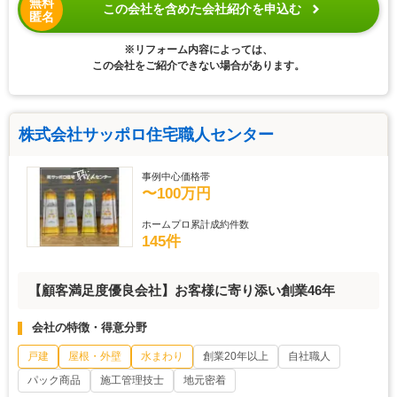
無料
この会社を含めた会社紹介を申込む
匿名
※リフォーム内容によっては、
この会社をご紹介できない場合があります。
株式会社サッポロ住宅職人センター
事例中心価格帯
〜100万円
ホームプロ累計成約件数
145件
【顧客満足度優良会社】お客様に寄り添い創業46年
会社の特徴・得意分野
戸建
屋根・外壁
水まわり
創業20年以上
自社職人
パック商品
施工管理技士
地元密着