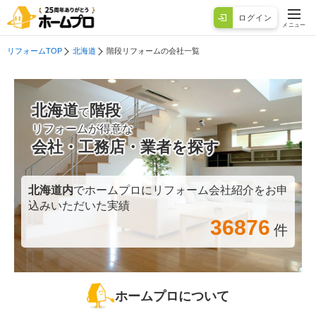
ログイン
メニュー
リフォームTOP
北海道
階段リフォームの会社一覧
北海道
階段
で
リフォームが得意な
会社・工務店・業者を探す
北海道
内
でホームプロにリフォーム会社紹介をお申
込みいただいた実績
36876
件
ホームプロについて