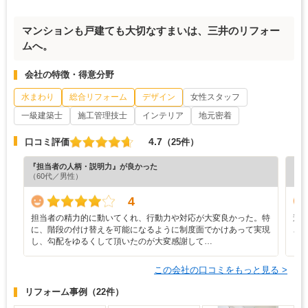
マンションも戸建ても大切なすまいは、三井のリフォー
ムへ。
会社の特徴・得意分野
水まわり
総合リフォーム
デザイン
女性スタッフ
一級建築士
施工管理技士
インテリア
地元密着
4.7
口コミ評価
（25件）
『担当者の人柄・説明力』が良かった
『プ
（60代／男性）
（6
4
担当者の精力的に動いてくれ、行動力や対応が大変良かった。特
遠
に、階段の付け替えを可能になるように制度面でかけあって実現
ご
し、勾配をゆるくして頂いたのが大変感謝して…
し
この会社の口コミをもっと見る >
リフォーム事例
（22件）