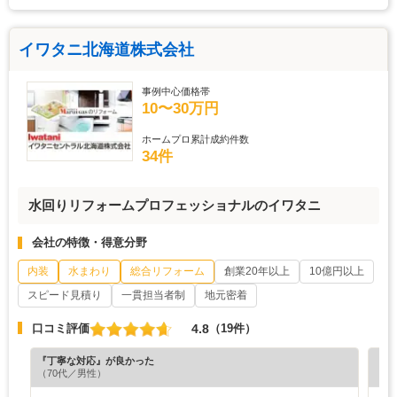
イワタニ北海道株式会社
事例中心価格帯
10〜30万円
ホームプロ累計成約件数
34件
水回りリフォームプロフェッショナルのイワタニ
会社の特徴・得意分野
内装
水まわり
総合リフォーム
創業20年以上
10億円以上
スピード見積り
一貫担当者制
地元密着
4.8
口コミ評価
（19件）
『丁寧な対応』が良かった
『担
（70代／男性）
（6