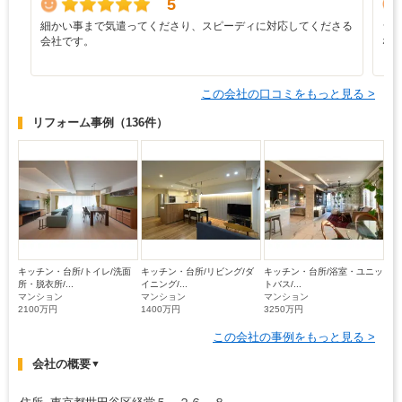
5
細かい事まで気遣ってくださり、スピーディに対応してくださる
シ
会社です。
な
この会社の口コミをもっと見る >
リフォーム事例
（136件）
キッチン・台所/トイレ/洗面
キッチン・台所/リビング/ダ
キッチン・台所/浴室・ユニッ
所・脱衣所/...
イニング/...
トバス/...
マンション
マンション
マンション
2100万円
1400万円
3250万円
この会社の事例をもっと見る >
会社の概要
▼