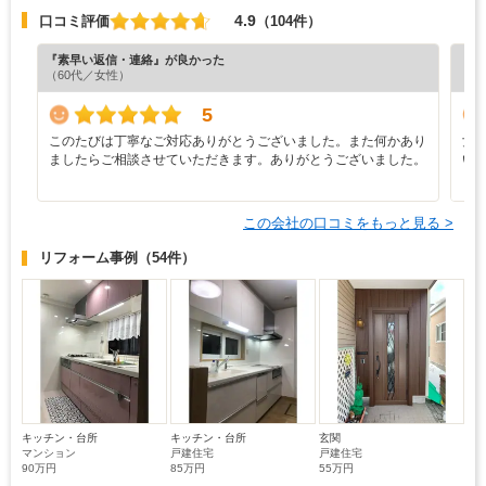
4.9
口コミ評価
（104件）
『素早い返信・連絡』が良かった
『担
（60代／女性）
（4
5
このたびは丁寧なご対応ありがとうございました。また何かあり
女
ましたらご相談させていただきます。ありがとうございました。
い
く
この会社の口コミをもっと見る >
リフォーム事例
（54件）
キッチン・台所
キッチン・台所
玄関
マンション
戸建住宅
戸建住宅
90万円
85万円
55万円