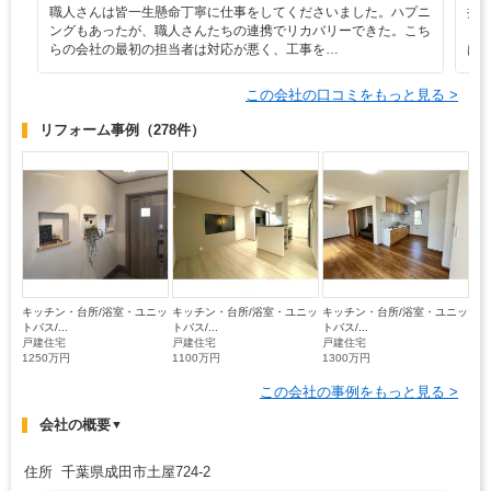
職人さんは皆一生懸命丁寧に仕事をしてくださいました。ハプニ
担
ングもあったが、職人さんたちの連携でリカバリーできた。こち
も
らの会社の最初の担当者は対応が悪く、工事を…
は
この会社の口コミをもっと見る >
リフォーム事例
（278件）
キッチン・台所/浴室・ユニッ
キッチン・台所/浴室・ユニッ
キッチン・台所/浴室・ユニッ
トバス/...
トバス/...
トバス/...
戸建住宅
戸建住宅
戸建住宅
1250万円
1100万円
1300万円
この会社の事例をもっと見る >
会社の概要
▼
住所 千葉県成田市土屋724-2