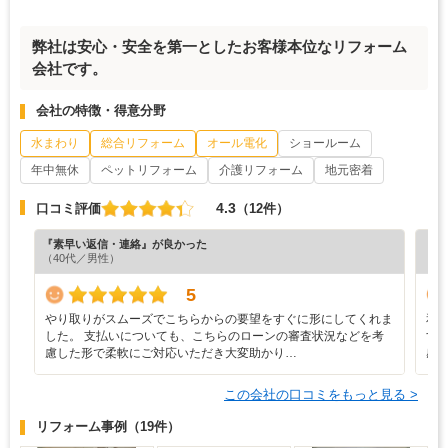
弊社は安心・安全を第一としたお客様本位なリフォーム
会社です。
会社の特徴・得意分野
水まわり
総合リフォーム
オール電化
ショールーム
年中無休
ペットリフォーム
介護リフォーム
地元密着
4.3
口コミ評価
（12件）
『素早い返信・連絡』が良かった
『担
（40代／男性）
（6
5
やり取りがスムーズでこちらからの要望をすぐに形にしてくれま
和
した。 支払いについても、こちらのローンの審査状況などを考
す
慮した形で柔軟にご対応いただき大変助かり…
感
この会社の口コミをもっと見る >
リフォーム事例
（19件）