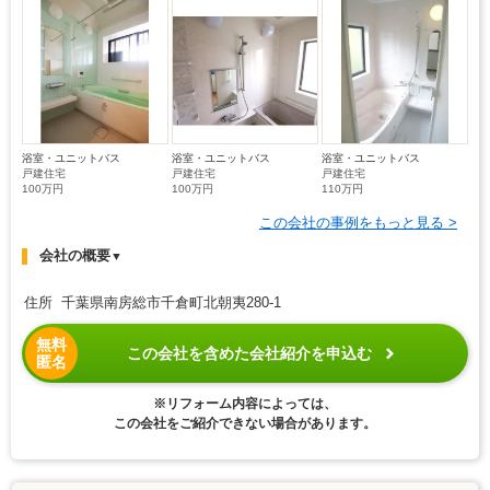
浴室・ユニットバス
浴室・ユニットバス
浴室・ユニットバス
戸建住宅
戸建住宅
戸建住宅
100万円
100万円
110万円
この会社の事例をもっと見る >
会社の概要
▼
住所 千葉県南房総市千倉町北朝夷280-1
無料
この会社を含めた会社紹介を申込む
匿名
※リフォーム内容によっては、
この会社をご紹介できない場合があります。