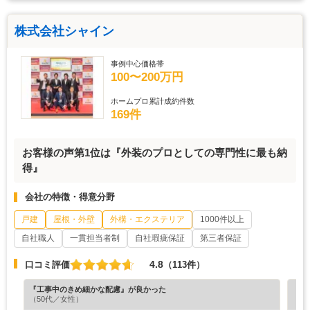
株式会社シャイン
事例中心価格帯
100〜200万円
ホームプロ累計成約件数
169件
お客様の声第1位は『外装のプロとしての専門性に最も納
得』
会社の特徴・得意分野
戸建
屋根・外壁
外構・エクステリア
1000件以上
自社職人
一貫担当者制
自社瑕疵保証
第三者保証
4.8
口コミ評価
（113件）
『工事中のきめ細かな配慮』が良かった
『担
（50代／女性）
（6