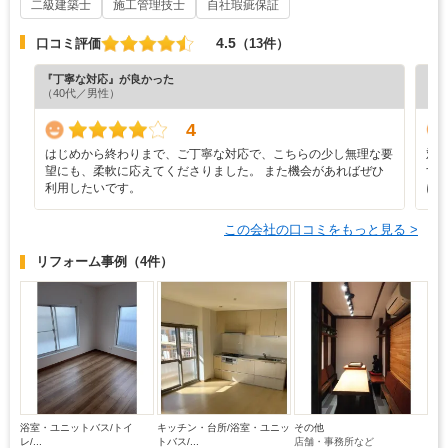
二級建築士
施工管理技士
自社瑕疵保証
4.5
口コミ評価
（13件）
『丁寧な対応』が良かった
『担
（40代／男性）
（7
4
はじめから終わりまで、ご丁寧な対応で、こちらの少し無理な要
対
望にも、柔軟に応えてくださりました。 また機会があればぜひ
す
利用したいです。
に
この会社の口コミをもっと見る >
リフォーム事例
（4件）
浴室・ユニットバス/トイ
キッチン・台所/浴室・ユニッ
その他
レ/...
トバス/...
店舗・事務所など