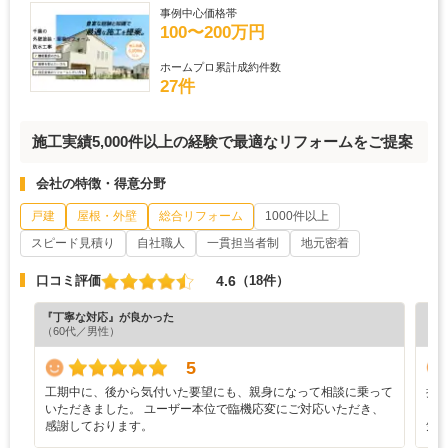
事例中心価格帯
100〜200万円
ホームプロ累計成約件数
27件
施工実績5,000件以上の経験で最適なリフォームをご提案
会社の特徴・得意分野
戸建
屋根・外壁
総合リフォーム
1000件以上
スピード見積り
自社職人
一貫担当者制
地元密着
4.6
口コミ評価
（18件）
『丁寧な対応』が良かった
『満
（60代／男性）
（4
5
工期中に、後から気付いた要望にも、親身になって相談に乗って
担
いただきました。 ユーザー本位で臨機応変にご対応いただき、
り
感謝しております。
気