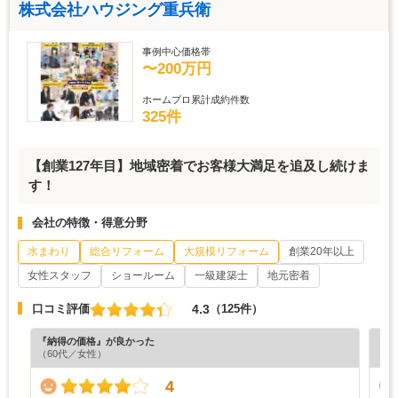
株式会社ハウジング重兵衛
事例中心価格帯
〜200万円
ホームプロ累計成約件数
325件
【創業127年目】地域密着でお客様大満足を追及し続けま
す！
会社の特徴・得意分野
水まわり
総合リフォーム
大規模リフォーム
創業20年以上
女性スタッフ
ショールーム
一級建築士
地元密着
4.3
口コミ評価
（125件）
『納得の価格』が良かった
『丁
（60代／女性）
（5
4