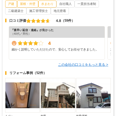
戸建
屋根・外壁
水まわり
自社職人
一貫担当者制
二級建築士
施工管理技士
地元密着
4.8
口コミ評価
（59件）
『素早い返信・連絡』が良かった
『担
（40代／男性）
（4
4
細かく説明していただけたので、安心してお任せできました。
施
素
この会社の口コミをもっと見る >
リフォーム事例
（52件）
トイレ
外壁
外壁/屋根