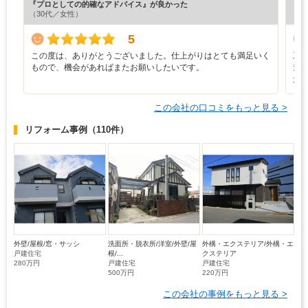
『プロとしての的確なアドバイス』が良かった
『プ
（30代／女性）
（7
5
この度は、ありがとうございました。仕上がりはとても満足いく
工
もので、機会があればまたお願いしたいです。
素
た
この会社の口コミをもっと見る >
リフォーム事例
（110件）
外壁/屋根/窓・サッシ
洗面所・脱衣所/洋室/外壁/屋
外構・エクステリア/外構・エ
戸建住宅
根/...
クステリア
280万円
戸建住宅
戸建住宅
500万円
220万円
この会社の事例をもっと見る >