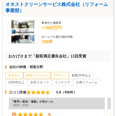
オネストクリーンサービス株式会社（リフォーム
事業部）
事例中心価格帯
〜500万円
ホームプロ累計成約件数
708件
おかげさまで「顧客満足優良会社」11回受賞
会社の特徴・得意分野
水まわり
総合リフォーム
デザイン
創業20年以上
1000件以上
女性スタッフ
インテリア
介護リフォーム
4.8
口コミ評価
（490件）
『素早い返信・連絡』が良かった
『素
（60代／女性）
（5
5