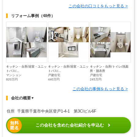
この会社の口コミをもっと見る >
リフォーム事例
（48件）
キッチン・台所/浴室・ユニッ
キッチン・台所/浴室・ユニッ
キッチン・台所/トイレ/洗面
トバス/...
トバス/...
所・脱衣所
マンション
戸建住宅
戸建住宅
820万円
440万円
245万円
この会社の事例をもっと見る >
会社の概要
▼
住所 千葉県千葉市中央区登戸1-4-1 第3CIビル6F
無料
この会社を含めた会社紹介を申込む
匿名