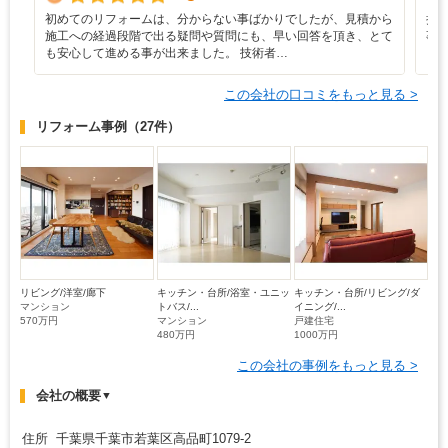
初めてのリフォームは、分からない事ばかりでしたが、見積から
担
施工への経過段階で出る疑問や質問にも、早い回答を頂き、とて
事
も安心して進める事が出来ました。 技術者…
ま
この会社の口コミをもっと見る >
リフォーム事例
（27件）
リビング/洋室/廊下
キッチン・台所/浴室・ユニッ
キッチン・台所/リビング/ダ
マンション
トバス/...
イニング/...
570万円
マンション
戸建住宅
480万円
1000万円
この会社の事例をもっと見る >
会社の概要
▼
住所 千葉県千葉市若葉区高品町1079-2