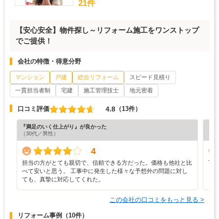
21件
【安心安全】物件探し～リフォーム施工をワンストップ
でご提供！
会社の特徴・得意分野
マンション
戸建
総合リフォーム
スピード見積り
一貫担当者制
宅建
施工管理技士
地元密着
4.8
口コミ評価
（13件）
『満足のいく仕上がり』が良かった
『丁
（30代／男性）
（5
4
担当の方がとても親切で、信頼できる方だった。価格も他社と比
丁
べて安いと思う。 工事中に発生した様々な予想外の問題に対し
し
ても、真摯に対応してくれた。
この会社の口コミをもっと見る >
リフォーム事例
（10件）