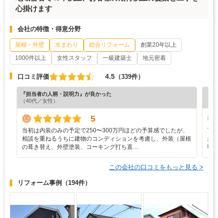
心掛けます
会社の特徴・得意分野
屋根・外壁
水まわり
総合リフォーム
創業20年以上
1000件以上
女性スタッフ
一級建築士
地元密着
4.5
口コミ評価
（339件）
『担当者の人柄・説明力』が良かった
『納
（40代／女性）
（6
5
当初は内装のみの予定で250〜300万円ほどの予算感でしたが、
丁
相談を重ねるうちに建物のコンディションを考慮し、外装（屋根
が
の葺き替え、外壁塗装、コーキング打ち直…
明
この会社の口コミをもっと見る >
リフォーム事例
（194件）