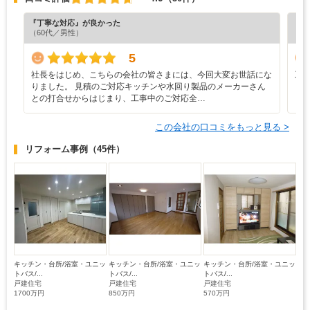
『丁寧な対応』が良かった
『担
（60代／男性）
（7
5
社長をはじめ、こちらの会社の皆さまには、今回大変お世話にな
工
りました。 見積のご対応キッチンや水回り製品のメーカーさん
との打合せからはじまり、工事中のご対応全…
この会社の口コミをもっと見る >
リフォーム事例
（45件）
キッチン・台所/浴室・ユニッ
キッチン・台所/浴室・ユニッ
キッチン・台所/浴室・ユニッ
トバス/...
トバス/...
トバス/...
戸建住宅
戸建住宅
戸建住宅
1700万円
850万円
570万円