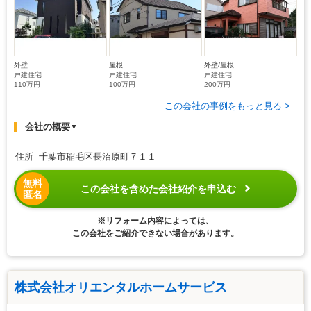
外壁
屋根
外壁/屋根
戸建住宅
戸建住宅
戸建住宅
110万円
100万円
200万円
この会社の事例をもっと見る >
会社の概要
▼
住所 千葉市稲毛区長沼原町７１１
無料
この会社を含めた会社紹介を申込む
匿名
※リフォーム内容によっては、
この会社をご紹介できない場合があります。
株式会社オリエンタルホームサービス