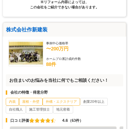
※リフォーム内容によっては、
この会社をご紹介できない場合があります。
株式会社作新建装
事例中心価格帯
〜200万円
ホームプロ累計成約件数
88件
お住まいのお悩みを当社に何でもご相談ください！
会社の特徴・得意分野
内装
屋根・外壁
外構・エクステリア
創業20年以上
自社職人
施工管理技士
地元密着
4.6
口コミ評価
（63件）