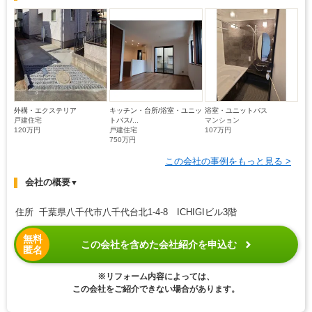
外構・エクステリア
キッチン・台所/浴室・ユニッ
浴室・ユニットバス
戸建住宅
トバス/...
マンション
120万円
戸建住宅
107万円
750万円
この会社の事例をもっと見る >
会社の概要
▼
住所 千葉県八千代市八千代台北1-4-8 ICHIGIビル3階
無料
この会社を含めた会社紹介を申込む
匿名
※リフォーム内容によっては、
この会社をご紹介できない場合があります。