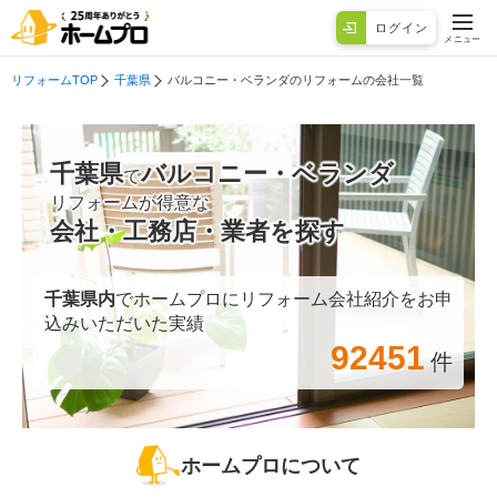
ログイン
メニュー
リフォームTOP
千葉県
バルコニー・ベランダのリフォームの会社一覧
千葉県
バルコニー・ベランダ
で
リフォームが得意な
会社・工務店・業者を探す
千葉県
内
でホームプロにリフォーム会社紹介をお申
込みいただいた実績
92451
件
ホームプロについて