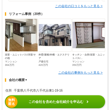
この会社の口コミをもっと見る >
リフォーム事例
（20件）
浴室・ユニットバス/洋室/そ
外壁/屋根/外構・エクステリ
キッチン・台所/浴室・ユニッ
の他
ア
トバス/...
マンション
戸建住宅
マンション
364万円
420万円
350万円
この会社の事例をもっと見る >
会社の概要
▼
住所 千葉県八千代市八千代台東1-19-16
無料
この会社を含めた会社紹介を申込む
匿名