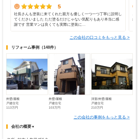
5
社長さんも塗装に来てくれた親方も優しく一つ一つ丁寧に説明し
こ
てくださいました ただ塗るだけじゃない気配りもあり本当に感
れ
謝です 営業マンは良くても実際に塗装に…
く
この会社の口コミをもっと見る >
リフォーム事例
（148件）
外壁/屋根
外壁/屋根
洋室/外壁/屋根
戸建住宅
戸建住宅
戸建住宅
113万円
103万円
210万円
この会社の事例をもっと見る >
会社の概要
▼