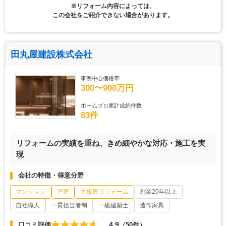
※リフォーム内容によっては、
この会社をご紹介できない場合があります。
田丸屋建設株式会社
事例中心価格帯
300〜900万円
ホームプロ累計成約件数
83件
リフォームの実績を重ね、きめ細やかな対応・施工を実
現
会社の特徴・得意分野
マンション
戸建
大規模リフォーム
創業20年以上
自社職人
一貫担当者制
一級建築士
造作家具
4.9
口コミ評価
（50件）