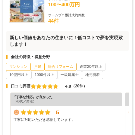
100〜400万円
ホームプロ累計成約件数
44件
新しい価値をあなたの住まいに！低コストで夢を実現致
します！
会社の特徴・得意分野
マンション
戸建
総合リフォーム
創業20年以上
10億円以上
1000件以上
一級建築士
地元密着
4.8
口コミ評価
（20件）
『丁寧な対応』が良かった
『担
（40代／男性）
（6
5
丁寧に対応いただき感謝しています。
キ
ど
で