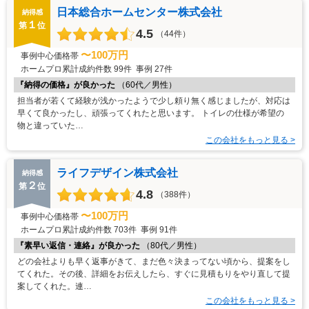
日本総合ホームセンター株式会社
納得感
１
第
位
4.5
（44件）
〜100万円
事例中心価格帯
ホームプロ累計成約件数
99件
事例
27件
『納得の価格』が良かった
（60代／男性）
担当者が若くて経験が浅かったようで少し頼り無く感じましたが、対応は
早くて良かったし、頑張ってくれたと思います。 トイレの仕様が希望の
物と違っていた…
この会社をもっと見る >
ライフデザイン株式会社
納得感
２
第
位
4.8
（388件）
〜100万円
事例中心価格帯
ホームプロ累計成約件数
703件
事例
91件
『素早い返信・連絡』が良かった
（80代／男性）
どの会社よりも早く返事がきて、まだ色々決まってない頃から、提案をし
てくれた。その後、詳細をお伝えしたら、すぐに見積もりをやり直して提
案してくれた。連…
この会社をもっと見る >