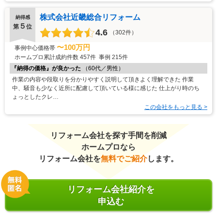
株式会社近畿総合リフォーム
納得感
５
第
位
4.6
（302件）
〜100万円
事例中心価格帯
ホームプロ累計成約件数
457件
事例
215件
『納得の価格』が良かった
（60代／男性）
作業の内容や段取りを分かりやすく説明して頂きよく理解できた 作業
中、騒音も少なく近所に配慮して頂いている様に感じた 仕上がり時のち
ょっとしたクレ…
この会社をもっと見る >
リフォーム会社を探す手間を削減
ホームプロなら
リフォーム会社を
無料でご紹介
します。
リフォーム会社紹介を
申込む