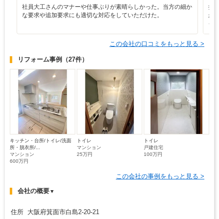
社員大工さんのマナーや仕事ぶりが素晴らしかった。当方の細か
担
な要求や追加要求にも適切な対応をしていただけた。
が
イ
この会社の口コミをもっと見る >
リフォーム事例
（27件）
キッチン・台所/トイレ/洗面
トイレ
トイレ
所・脱衣所/...
マンション
戸建住宅
マンション
25万円
100万円
600万円
この会社の事例をもっと見る >
会社の概要
▼
住所 大阪府箕面市白島2-20-21