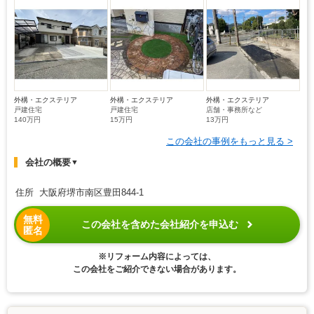
外構・エクステリア
外構・エクステリア
外構・エクステリア
戸建住宅
戸建住宅
店舗・事務所など
140万円
15万円
13万円
この会社の事例をもっと見る >
会社の概要
▼
住所 大阪府堺市南区豊田844-1
無料
この会社を含めた会社紹介を申込む
匿名
※リフォーム内容によっては、
この会社をご紹介できない場合があります。