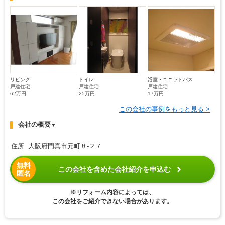
リビング
トイレ
浴室・ユニットバス
戸建住宅
戸建住宅
戸建住宅
62万円
25万円
17万円
この会社の事例をもっと見る >
会社の概要
▼
住所 大阪府門真市元町８-２７
無料
この会社を含めた会社紹介を申込む
匿名
※リフォーム内容によっては、
この会社をご紹介できない場合があります。