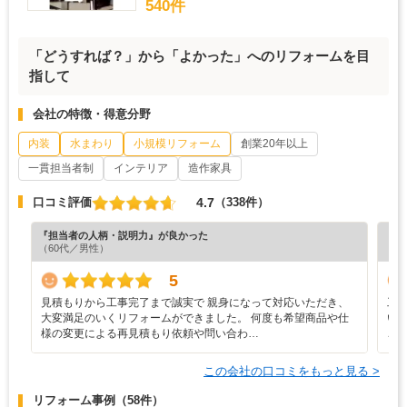
540件
「どうすれば？」から「よかった」へのリフォームを目
指して
会社の特徴・得意分野
内装
水まわり
小規模リフォーム
創業20年以上
一貫担当者制
インテリア
造作家具
4.7
口コミ評価
（338件）
『担当者の人柄・説明力』が良かった
『満
（60代／男性）
（5
5
見積もりから工事完了まで誠実で 親身になって対応いただき、
工
大変満足のいくリフォームができました。 何度も希望商品や仕
い
様の変更による再見積もり依頼や問い合わ…
こ
この会社の口コミをもっと見る >
リフォーム事例
（58件）