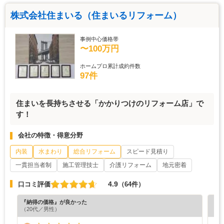
株式会社住まいる（住まいるリフォーム）
事例中心価格帯
〜100万円
ホームプロ累計成約件数
97件
住まいを長持ちさせる「かかりつけのリフォーム店」で
す！
会社の特徴・得意分野
内装
水まわり
総合リフォーム
スピード見積り
一貫担当者制
施工管理技士
介護リフォーム
地元密着
4.9
口コミ評価
（64件）
『納得の価格』が良かった
『丁
（20代／男性）