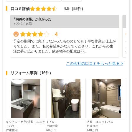
4.5
口コミ評価
（52件）
『納得の価格』が良かった
『分
（60代／女性）
（5
4
予定の期間では完了しなかったもののとても丁寧な作業と仕上が
何
りでした。 また、私の希望をかなえてくださり、これからの生
ム
活に夢が広がりました。飲み物等の配慮は不…
の
この会社の口コミをもっと見る >
リフォーム事例
（16件）
キッチン・台所/浴室・ユニッ
トイレ
浴室・ユニットバス
トバス
戸建住宅
戸建住宅
戸建住宅
60万円
140万円