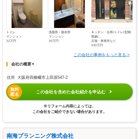
トイレ
洗面所・脱衣所
キッチン・台所/トイレ/玄関/
マンション
マンション
収納/...
32万円
30万円
店舗・事務所など
330万円
この会社の事例をもっと見る >
会社の概要
▼
住所 大阪府四條畷市上田原547-2
無料
この会社を含めた会社紹介を申込む
匿名
※リフォーム内容によっては、
この会社をご紹介できない場合があります。
南海プランニング株式会社