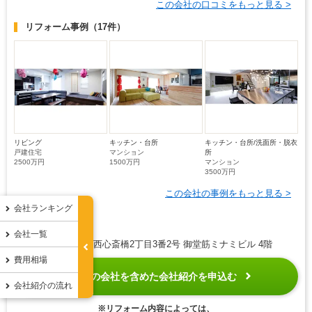
この会社の口コミをもっと見る >
リフォーム事例
（17件）
リビング
キッチン・台所
キッチン・台所/洗面所・脱衣
戸建住宅
マンション
所
2500万円
1500万円
マンション
3500万円
この会社の事例をもっと見る >
会社ランキング
会社の概要
▼
会社一覧
住所 大阪市中央区西心斎橋2丁目3番2号 御堂筋ミナミビル 4階
費用相場
無料
この会社を含めた会社紹介を申込む
匿名
会社紹介の流れ
※リフォーム内容によっては、