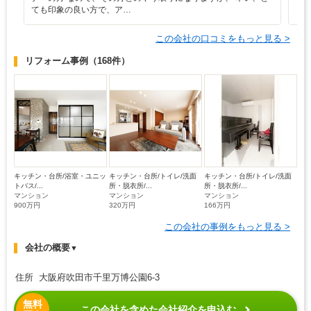
ても印象の良い方で、ア…
この会社の口コミをもっと見る >
リフォーム事例
（168件）
キッチン・台所/浴室・ユニッ
キッチン・台所/トイレ/洗面
キッチン・台所/トイレ/洗面
トバス/...
所・脱衣所/...
所・脱衣所/...
マンション
マンション
マンション
900万円
320万円
166万円
この会社の事例をもっと見る >
会社の概要
▼
住所 大阪府吹田市千里万博公園6-3
無料
この会社を含めた会社紹介を申込む