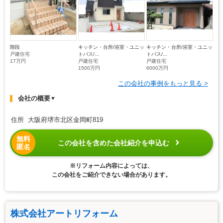
階段
キッチン・台所/浴室・ユニッ
キッチン・台所/浴室・ユニッ
戸建住宅
トバス/...
トバス/...
17万円
戸建住宅
戸建住宅
1500万円
6000万円
この会社の事例をもっと見る >
会社の概要
▼
住所 大阪府堺市北区金岡町819
無料
この会社を含めた会社紹介を申込む
匿名
※リフォーム内容によっては、
この会社をご紹介できない場合があります。
株式会社アートリフォーム