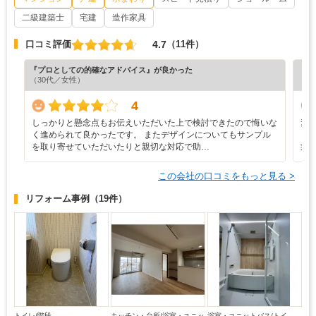
二級建築士
宅建
造作家具
4.7
口コミ評価
（11件）
『プロとしての的確なアドバイス』が良かった
『プ
（30代／女性）
（5
4
しっかりと懸念点もお伝えいただいた上で検討できたので悔いな
素
く進められて良かったです。 またデザインについてもサンプル
り
を取り寄せていただいたりと親切な対応で助…
業
この会社の口コミをもっと見る >
リフォーム事例
（19件）
トイレ/階段
キッチン・台所/浴室・ユニッ
浴室・ユニットバス/トイ