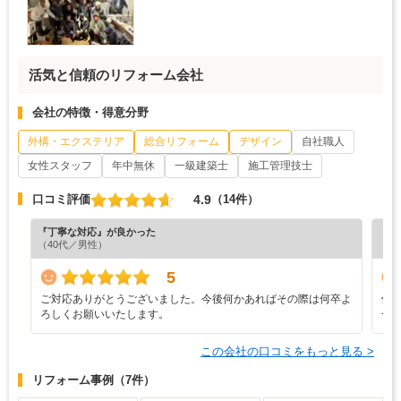
活気と信頼のリフォーム会社
会社の特徴・得意分野
外構・エクステリア
総合リフォーム
デザイン
自社職人
女性スタッフ
年中無休
一級建築士
施工管理技士
4.9
口コミ評価
（14件）
『丁寧な対応』が良かった
『満
（40代／男性）
（6
5
ご対応ありがとうございました。今後何かあればその際は何卒よ
修
ろしくお願いいたします。
一
この会社の口コミをもっと見る >
リフォーム事例
（7件）