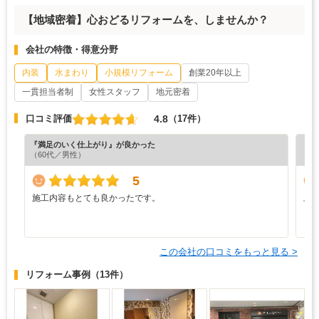
【地域密着】心おどるリフォームを、しませんか？
会社の特徴・得意分野
内装
水まわり
小規模リフォーム
創業20年以上
一貫担当者制
女性スタッフ
地元密着
4.8
口コミ評価
（17件）
『満足のいく仕上がり』が良かった
『担
（60代／男性）
（4
5
施工内容もとても良かったです。
上
この会社の口コミをもっと見る >
リフォーム事例
（13件）