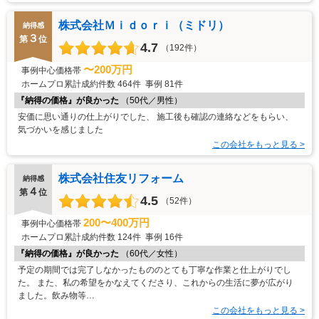
株式会社Ｍｉｄｏｒｉ（ミドリ）
納得感
３
第
位
4.7
（192件）
〜200万円
事例中心価格帯
ホームプロ累計成約件数
464件
事例
81件
『納得の価格』が良かった
（50代／男性）
安価に思い通りの仕上がりでした、 施工後も確認の連絡などをもらい、
気づかいを感じました
この会社をもっと見る >
株式会社住友リフォーム
納得感
４
第
位
4.5
（52件）
200〜400万円
事例中心価格帯
ホームプロ累計成約件数
124件
事例
16件
『納得の価格』が良かった
（60代／女性）
予定の期間では完了しなかったもののとても丁寧な作業と仕上がりでし
た。 また、私の希望をかなえてくださり、これからの生活に夢が広がり
ました。飲み物等…
この会社をもっと見る >