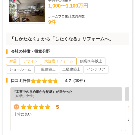
1,000〜1,100万円
ホームプロ累計成約件数
9件
「しかたなく」から「したくなる」リフォームへ。
会社の特徴・得意分野
耐震
デザイン
大規模リフォーム
創業20年以上
ショールーム
一級建築士
二級建築士
インテリア
4.7
口コミ評価
（10件）
『工事中のきめ細かな配慮』が良かった
『充
（60代／女性）
（6
5
非常に良い
ち
総
し