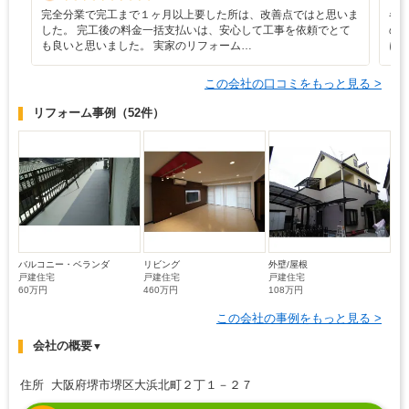
完全分業で完工まで１ヶ月以上要した所は、改善点ではと思いま
各
した。 完工後の料金一括支払いは、安心して工事を依頼でとて
の
も良いと思いました。 実家のリフォーム…
に
この会社の口コミをもっと見る >
リフォーム事例
（52件）
バルコニー・ベランダ
リビング
外壁/屋根
戸建住宅
戸建住宅
戸建住宅
60万円
460万円
108万円
この会社の事例をもっと見る >
会社の概要
▼
住所 大阪府堺市堺区大浜北町２丁１－２７