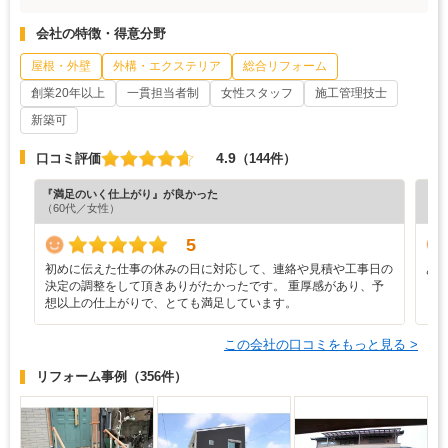
会社の特徴・得意分野
屋根・外壁
外構・エクステリア
総合リフォーム
創業20年以上
一貫担当者制
女性スタッフ
施工管理技士
新築可
4.9
口コミ評価
（144件）
『満足のいく仕上がり』が良かった
『プ
（60代／女性）
（6
5
初めに伝えた仕事の休みの日に対応して、連絡や見積や工事日の
あ
決定の調整をして頂きありがたかったです。 重厚感があり、予
想以上の仕上がりで、とても満足しています。
この会社の口コミをもっと見る >
リフォーム事例
（356件）