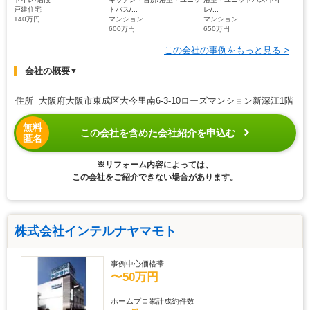
戸建住宅
トバス/...
レ/...
140万円
マンション
マンション
600万円
650万円
この会社の事例をもっと見る >
会社の概要
▼
住所 大阪府大阪市東成区大今里南6-3-10ローズマンション新深江1階
無料
この会社を含めた会社紹介を申込む
匿名
※リフォーム内容によっては、
この会社をご紹介できない場合があります。
株式会社インテルナヤマモト
事例中心価格帯
〜50万円
ホームプロ累計成約件数