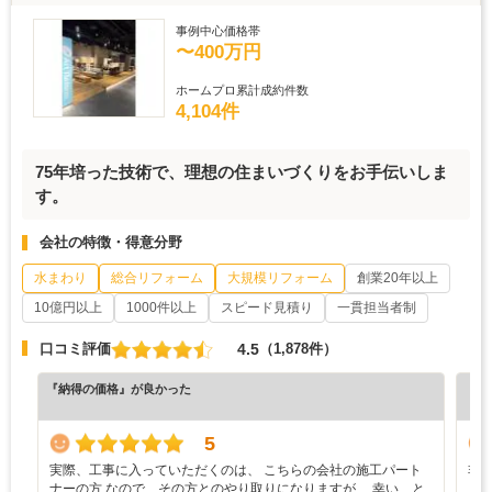
事例中心価格帯
〜400万円
ホームプロ累計成約件数
4,104件
75年培った技術で、理想の住まいづくりをお手伝いしま
す。
会社の特徴・得意分野
水まわり
総合リフォーム
大規模リフォーム
創業20年以上
10億円以上
1000件以上
スピード見積り
一貫担当者制
4.5
口コミ評価
（1,878件）
『納得の価格』が良かった
『丁
（5
5
実際、工事に入っていただくのは、 こちらの会社の施工パート
非
ナーの方 なので、その方とのやり取りになりますが、 幸い、と
ら