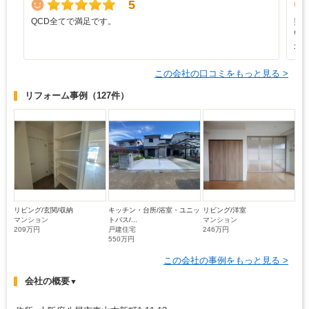
5
QCD全てで満足です。
契
い
少
この会社の口コミをもっと見る >
リフォーム事例
（127件）
リビング/玄関/収納
キッチン・台所/浴室・ユニッ
リビング/洋室
マンション
トバス/...
マンション
209万円
戸建住宅
246万円
550万円
この会社の事例をもっと見る >
会社の概要
▼