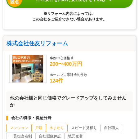
匿名
※リフォーム内容によっては、
この会社をご紹介できない場合があります。
株式会社住友リフォーム
事例中心価格帯
200〜400万円
ホームプロ累計成約件数
124件
他の会社様と同じ価格でグレードアップをしてみません
か
会社の特徴・得意分野
マンション
戸建
水まわり
スピード見積り
自社職人
一貫担当者制
自社瑕疵保証
地元密着