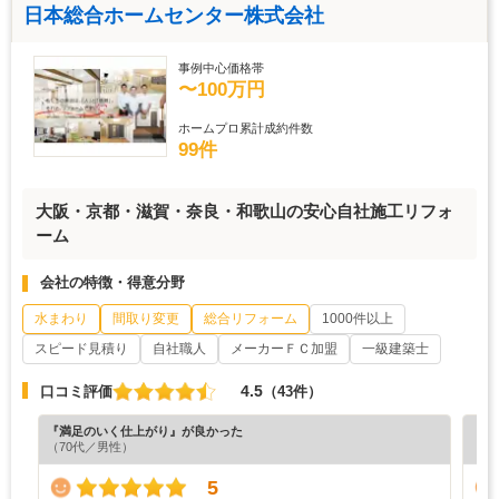
日本総合ホームセンター株式会社
事例中心価格帯
〜100万円
ホームプロ累計成約件数
99件
大阪・京都・滋賀・奈良・和歌山の安心自社施工リフォ
ーム
会社の特徴・得意分野
水まわり
間取り変更
総合リフォーム
1000件以上
スピード見積り
自社職人
メーカーＦＣ加盟
一級建築士
4.5
口コミ評価
（43件）
『満足のいく仕上がり』が良かった
『納
（70代／男性）
（6
5