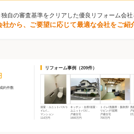
ロ独自の審査基準をクリアした優良リフォーム会社
会社から、ご要望に応じて最適な会社をご紹
リフォーム事例
（209件）
円
成約件数
浴室・ユニットバス/ト
キッチン・台所/浴室・
トイレ/洗面所・脱衣所/
洗
イレ/...
ユニットバス/...
リビング/玄関
戸
マンション
戸建住宅
戸建住宅
1
114万円
1600万円
700万円