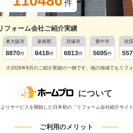
110480
件
リフォーム会社ご紹介実績
東大阪市
泉南郡
貝塚市
豊中市
吹
8870
8418
6813
5695
557
件
件
件
件
※2026年8月のご紹介実績の一例です。他の地域でもリフ
について
1年よりサービスを開始した日本初の「リフォーム会社紹介サイ
ご利用のメリット