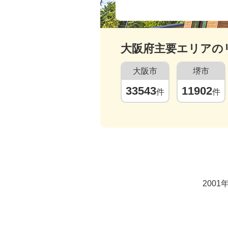
大阪府
主要エリアの
大阪市
堺市
33543
11902
件
件
200