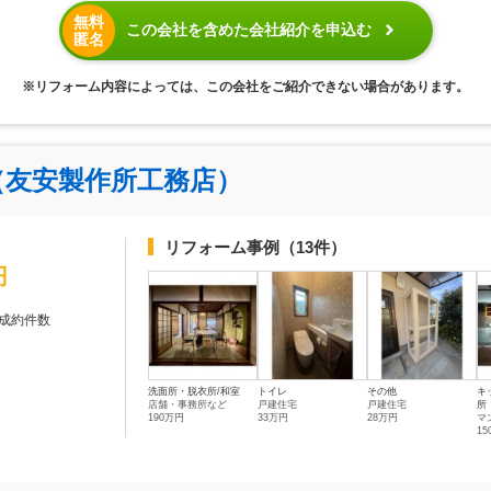
無料
この会社を含めた会社紹介を申込む
匿名
※リフォーム内容によっては、この会社をご紹介できない場合があります。
（友安製作所工務店）
リフォーム事例
（13件）
円
成約件数
洗面所・脱衣所/和室
トイレ
その他
キ
店舗・事務所など
戸建住宅
戸建住宅
所
190万円
33万円
28万円
マ
15