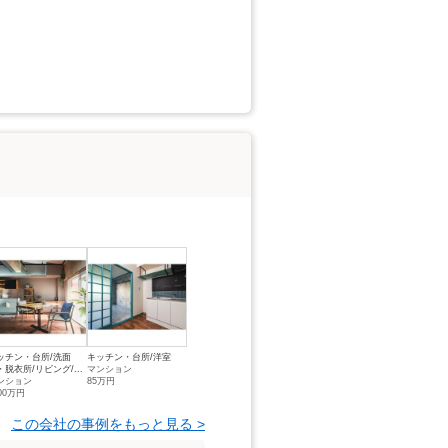
ッチン・台所/洗面
キッチン・台所/洋室
・脱衣所/リビング/...
マンション
ンション
85万円
00万円
この会社の事例をもっと見る >