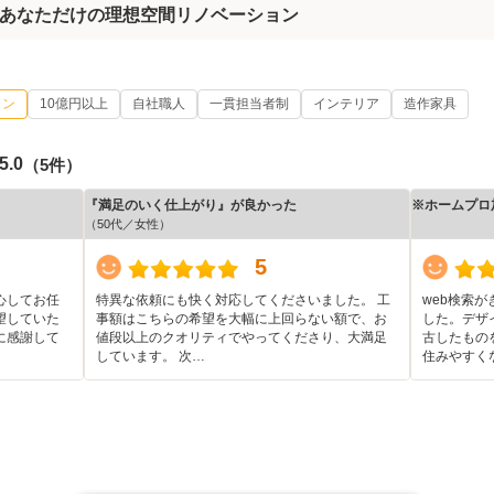
あなただけの理想空間リノベーション
イン
10億円以上
自社職人
一貫担当者制
インテリア
造作家具
5.0
（5件）
『満足のいく仕上がり』が良かった
※ホームプロ
（50代／女性）
5
心してお任
特異な依頼にも快く対応してくださいました。 工
web検索
望していた
事額はこちらの希望を大幅に上回らない額で、お
した。デザ
に感謝して
値段以上のクオリティでやってくださり、大満足
古したもの
しています。 次…
住みやすく