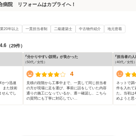
総合病院 リフォームはカプライへ！
業20年以上
一貫担当者制
二級建築士
中古物件紹介
地元密着
4.6
（29件）
『分かりやすい説明』が良かった
『担当者の人
（50代／女性）
（40代／女性
4
寧かつ迅速
見積の段階から工事中まで、一貫して同じ担当者
ネットで調
 また技術
の方が現場に足を運び、事前に話をしていた内容
件を入れて
ませんでし
通りの施工になっているか、逐一確認し、こちら
た。当初は
の質問にも丁寧に対応してい…
めようと思