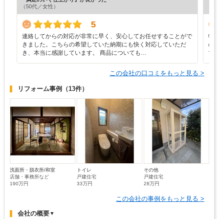
（50代／女性）
（5
5
連絡してからの対応が非常に早く、安心してお任せすることがで
特
きました。こちらの希望していた納期にも快く対応していただ
の
き、本当に感謝しています。 商品についても…
て
この会社の口コミをもっと見る >
リフォーム事例
（13件）
洗面所・脱衣所/和室
トイレ
その他
店舗・事務所など
戸建住宅
戸建住宅
190万円
33万円
28万円
この会社の事例をもっと見る >
会社の概要
▼