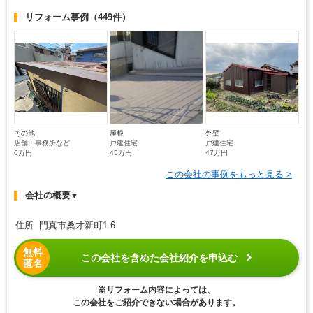
リフォーム事例
（449件）
その他
屋根
外壁
店舗・事務所など
戸建住宅
戸建住宅
6万円
45万円
47万円
この会社の事例をもっと見る >
会社の概要
▼
住所 門真市桑才新町1-6
無料
この会社を含めた会社紹介を申込む
匿名
※リフォーム内容によっては、
この会社をご紹介できない場合があります。