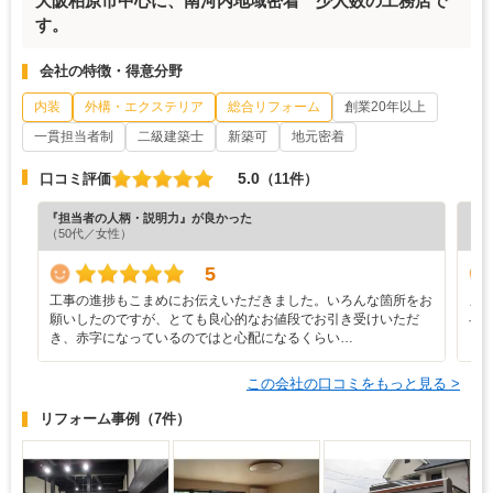
大阪柏原市中心に、南河内地域密着 少人数の工務店で
す。
会社の特徴・得意分野
内装
外構・エクステリア
総合リフォーム
創業20年以上
一貫担当者制
二級建築士
新築可
地元密着
5.0
口コミ評価
（11件）
『担当者の人柄・説明力』が良かった
『丁
（50代／女性）
（5
5
工事の進捗もこまめにお伝えいただきました。いろんな箇所をお
メ
願いしたのですが、とても良心的なお値段でお引き受けいただ
早
き、赤字になっているのではと心配になるくらい…
ら
この会社の口コミをもっと見る >
リフォーム事例
（7件）