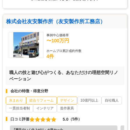
株式会社友安製作所（友安製作所工務店）
事例中心価格帯
〜100万円
ホームプロ累計成約件数
4件
職人の技と遊び心がつくる、あなただけの理想空間リノ
ベーション
会社の特徴・得意分野
水まわり
総合リフォーム
デザイン
10億円以上
自社職人
一貫担当者制
インテリア
造作家具
5.0
口コミ評価
（5件）
『満足のいく仕上がり』が良かった
『満