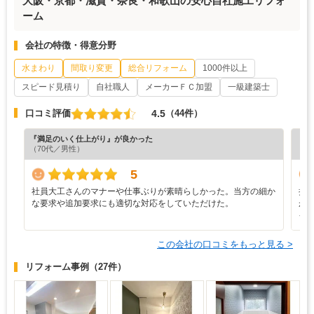
大阪・京都・滋賀・奈良・和歌山の安心自社施工リフォ
ーム
会社の特徴・得意分野
水まわり
間取り変更
総合リフォーム
1000件以上
スピード見積り
自社職人
メーカーＦＣ加盟
一級建築士
4.5
口コミ評価
（44件）
『満足のいく仕上がり』が良かった
『納
（70代／男性）
（6
5
社員大工さんのマナーや仕事ぶりが素晴らしかった。当方の細か
担
な要求や追加要求にも適切な対応をしていただけた。
が
イ
この会社の口コミをもっと見る >
リフォーム事例
（27件）