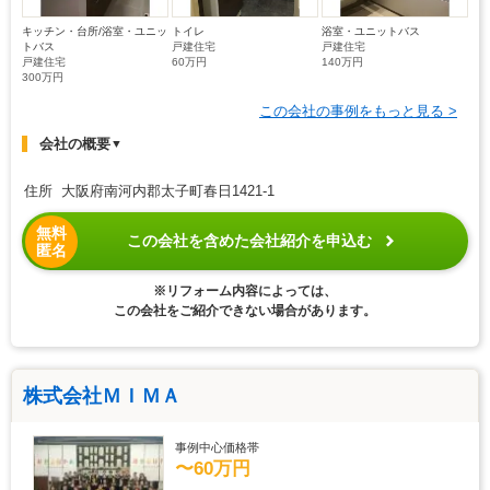
キッチン・台所/浴室・ユニッ
トイレ
浴室・ユニットバス
トバス
戸建住宅
戸建住宅
戸建住宅
60万円
140万円
300万円
この会社の事例をもっと見る >
会社の概要
▼
住所 大阪府南河内郡太子町春日1421-1
無料
この会社を含めた会社紹介を申込む
匿名
※リフォーム内容によっては、
この会社をご紹介できない場合があります。
株式会社ＭＩＭＡ
事例中心価格帯
〜60万円