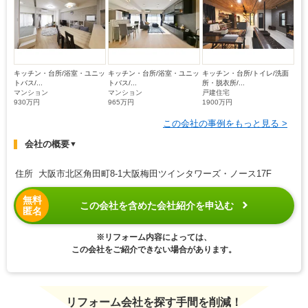
キッチン・台所/浴室・ユニッ
キッチン・台所/浴室・ユニッ
キッチン・台所/トイレ/洗面
トバス/...
トバス/...
所・脱衣所/...
マンション
マンション
戸建住宅
930万円
965万円
1900万円
この会社の事例をもっと見る >
会社の概要
▼
住所 大阪市北区角田町8-1大阪梅田ツインタワーズ・ノース17F
無料
この会社を含めた会社紹介を申込む
匿名
※リフォーム内容によっては、
この会社をご紹介できない場合があります。
リフォーム会社を探す手間を削減！