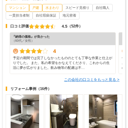
マンション
戸建
水まわり
スピード見積り
自社職人
一貫担当者制
自社瑕疵保証
地元密着
4.5
口コミ評価
（52件）
『納得の価格』が良かった
『分
（60代／女性）
（5
4
予定の期間では完了しなかったもののとても丁寧な作業と仕上が
何
りでした。 また、私の希望をかなえてくださり、これからの生
ム
活に夢が広がりました。飲み物等の配慮は不…
の
この会社の口コミをもっと見る >
リフォーム事例
（16件）