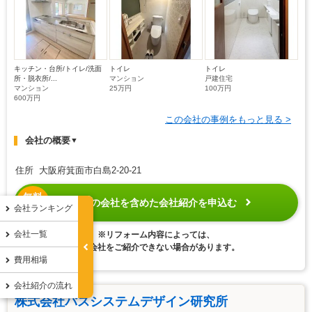
キッチン・台所/トイレ/洗面
トイレ
トイレ
所・脱衣所/...
マンション
戸建住宅
マンション
25万円
100万円
600万円
この会社の事例をもっと見る >
会社の概要
▼
住所 大阪府箕面市白島2-20-21
無料
この会社を含めた会社紹介を申込む
匿名
会社ランキング
会社一覧
※リフォーム内容によっては、
この会社をご紹介できない場合があります。
費用相場
会社紹介の流れ
株式会社バスシステムデザイン研究所