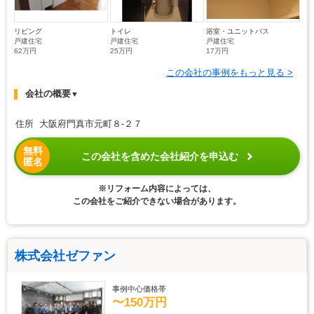
リビング
トイレ
浴室・ユニットバス
戸建住宅
戸建住宅
戸建住宅
62万円
25万円
17万円
この会社の事例をもっと見る >
会社の概要
▼
住所 大阪府門真市元町８-２７
無料
この会社を含めた会社紹介を申込む
匿名
※リフォーム内容によっては、
この会社をご紹介できない場合があります。
株式会社ゼファン
事例中心価格帯
〜150万円