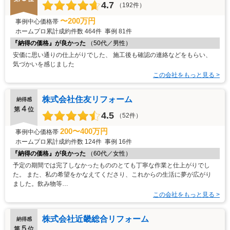
4.7
（192件）
〜200万円
事例中心価格帯
ホームプロ累計成約件数
464件
事例
81件
『納得の価格』が良かった
（50代／男性）
安価に思い通りの仕上がりでした、 施工後も確認の連絡などをもらい、
気づかいを感じました
この会社をもっと見る >
株式会社住友リフォーム
納得感
４
第
位
4.5
（52件）
200〜400万円
事例中心価格帯
ホームプロ累計成約件数
124件
事例
16件
『納得の価格』が良かった
（60代／女性）
予定の期間では完了しなかったもののとても丁寧な作業と仕上がりでし
た。 また、私の希望をかなえてくださり、これからの生活に夢が広がり
ました。飲み物等…
この会社をもっと見る >
株式会社近畿総合リフォーム
納得感
５
第
位