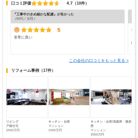
4.7
口コミ評価
（10件）
『工事中のきめ細かな配慮』が良かった
『充
（60代／女性）
（6
5
非常に良い
ち
総
し
この会社の口コミをもっと見る >
リフォーム事例
（17件）
リビング
キッチン・台所
キッチン・台所/洗面所・脱衣
戸建住宅
マンション
所
2500万円
1500万円
マンション
3500万円