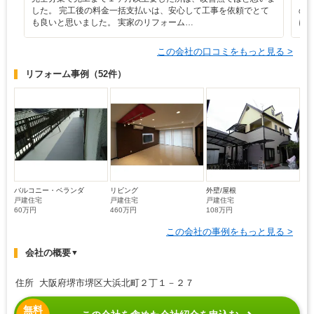
した。 完工後の料金一括支払いは、安心して工事を依頼でとて
の
も良いと思いました。 実家のリフォーム…
に
この会社の口コミをもっと見る >
リフォーム事例
（52件）
バルコニー・ベランダ
リビング
外壁/屋根
戸建住宅
戸建住宅
戸建住宅
60万円
460万円
108万円
この会社の事例をもっと見る >
会社の概要
▼
住所 大阪府堺市堺区大浜北町２丁１－２７
無料