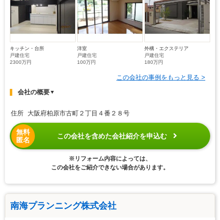
キッチン・台所
洋室
外構・エクステリア
戸建住宅
戸建住宅
戸建住宅
2300万円
100万円
180万円
この会社の事例をもっと見る >
会社の概要
▼
住所 大阪府柏原市古町２丁目４番２８号
無料
この会社を含めた会社紹介を申込む
匿名
※リフォーム内容によっては、
この会社をご紹介できない場合があります。
南海プランニング株式会社