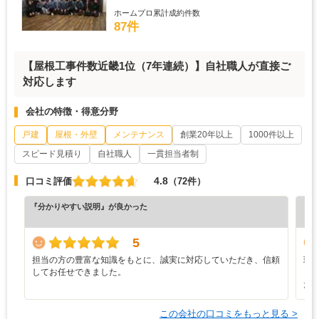
ホームプロ累計成約件数
87件
【屋根工事件数近畿1位（7年連続）】自社職人が直接ご
対応します
会社の特徴・得意分野
戸建
屋根・外壁
メンテナンス
創業20年以上
1000件以上
スピード見積り
自社職人
一貫担当者制
4.8
口コミ評価
（72件）
『分かりやすい説明』が良かった
『プ
（5
5
担当の方の豊富な知識をもとに、誠実に対応していただき、信頼
現
してお任せできました。
し
た
この会社の口コミをもっと見る >