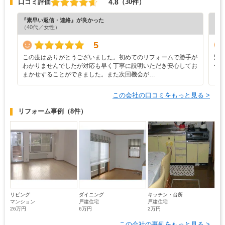
4.8
口コミ評価
（30件）
『素早い返信・連絡』が良かった
『正
（40代／女性）
（3
5
この度はありがとうございました。初めてのリフォームで勝手が
対
わかりませんでしたが対応も早く丁寧に説明いただき安心してお
仕
まかせすることができました。また次回機会が…
この会社の口コミをもっと見る >
リフォーム事例
（8件）
リビング
ダイニング
キッチン・台所
マンション
戸建住宅
戸建住宅
26万円
6万円
2万円
この会社の事例をもっと見る >