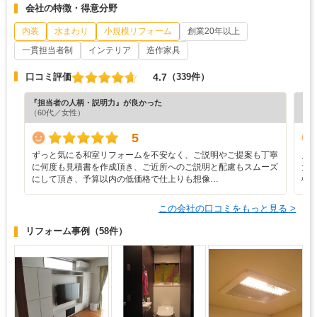
会社の特徴・得意分野
内装
水まわり
小規模リフォーム
創業20年以上
一貫担当者制
インテリア
造作家具
4.7
口コミ評価
（339件）
『担当者の人柄・説明力』が良かった
『担
（60代／女性）
（6
5
ずっと気にる和室リフォームを不安なく、ご説明やご提案も丁寧
見
に何度も見積書を作成頂き、ご近所へのご説明と配慮もスムーズ
大
にして頂き、予算以内の低価格で仕上りも想像…
様
この会社の口コミをもっと見る >
リフォーム事例
（58件）