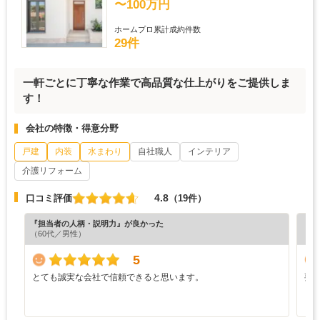
〜100万円
ホームプロ累計成約件数
29件
一軒ごとに丁寧な作業で高品質な仕上がりをご提供しま
す！
会社の特徴・得意分野
戸建
内装
水まわり
自社職人
インテリア
介護リフォーム
4.8
口コミ評価
（19件）
『担当者の人柄・説明力』が良かった
『丁
（60代／男性）
（4
5
とても誠実な会社で信頼できると思います。
要
ま