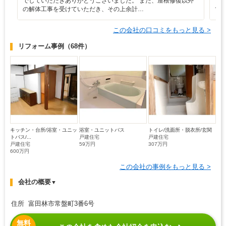
でしていただきありがとうございました。 また、屋根修復以外
で
の解体工事を受けていただき、その上余計…
て
この会社の口コミをもっと見る >
リフォーム事例
（68件）
キッチン・台所/浴室・ユニッ
浴室・ユニットバス
トイレ/洗面所・脱衣所/玄関
トバス/...
戸建住宅
戸建住宅
戸建住宅
59万円
307万円
600万円
この会社の事例をもっと見る >
会社の概要
▼
住所 富田林市常盤町3番6号
無料