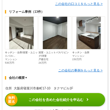
この会社の口コミをもっと見る >
リフォーム事例
（13件）
キッチン・台所/浴室・ユニッ
浴室・ユニットバス/リビン
キッチン・台所
トバス/...
グ/洋室
マンション
マンション
戸建住宅
150万円
530万円
24万円
この会社の事例をもっと見る >
会社の概要
▼
住所 大阪府寝屋川市秦町17-10 タクマビル1F
無料
この会社を含めた会社紹介を申込む
匿名