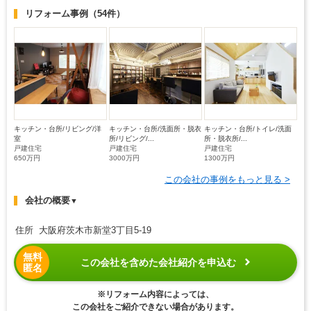
リフォーム事例
（54件）
キッチン・台所/リビング/洋
キッチン・台所/洗面所・脱衣
キッチン・台所/トイレ/洗面
室
所/リビング/...
所・脱衣所/...
戸建住宅
戸建住宅
戸建住宅
650万円
3000万円
1300万円
この会社の事例をもっと見る >
会社の概要
▼
住所 大阪府茨木市新堂3丁目5-19
無料
この会社を含めた会社紹介を申込む
匿名
※リフォーム内容によっては、
この会社をご紹介できない場合があります。