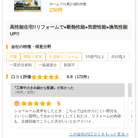
ホームプロ累計成約件数
230件
高性能住宅!!リフォームで●断熱性能●気密性能●換気性能
UP!!
会社の特徴・得意分野
戸建
間取り変更
大規模リフォーム
10億円以上
自社職人
一貫担当者制
一級建築士
新築可
4.9
口コミ評価
（172件）
『工事中のきめ細かな配慮』が良かった
『担
（50代／女性）
（5
5
ショールーム見学をしたとき、こちらではわかりにくい部分を、
担
ぐいぐい質問して分かりやすくしてくれたり、リフォームの内容
的
も、主婦目線でこうした方がいいとかアドバイ…
他
この会社の口コミをもっと見る >