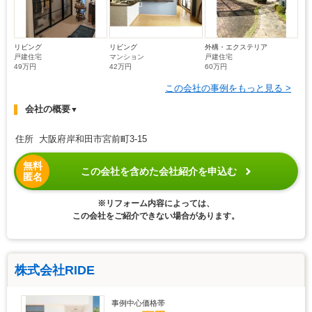
リビング
リビング
外構・エクステリア
戸建住宅
マンション
戸建住宅
49万円
42万円
60万円
この会社の事例をもっと見る >
会社の概要
▼
住所 大阪府岸和田市宮前町3-15
無料
この会社を含めた会社紹介を申込む
匿名
※リフォーム内容によっては、
この会社をご紹介できない場合があります。
株式会社RIDE
事例中心価格帯