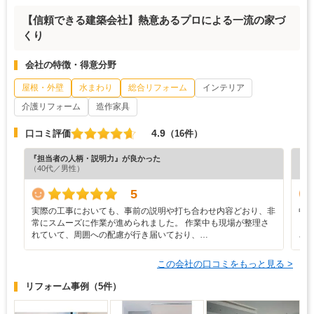
【信頼できる建築会社】熱意あるプロによる一流の家づ
くり
会社の特徴・得意分野
屋根・外壁
水まわり
総合リフォーム
インテリア
介護リフォーム
造作家具
4.9
口コミ評価
（16件）
『担当者の人柄・説明力』が良かった
『担
（40代／男性）
（6
5
実際の工事においても、事前の説明や打ち合わせ内容どおり、非
中
常にスムーズに作業が進められました。 作業中も現場が整理さ
も
れていて、周囲への配慮が行き届いており、…
さ
この会社の口コミをもっと見る >
リフォーム事例
（5件）