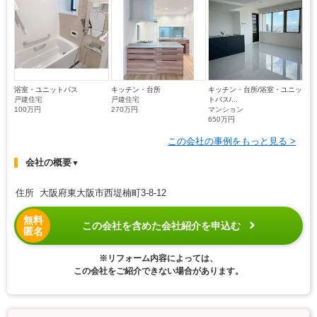
浴室・ユニットバス
キッチン・台所
キッチン・台所/浴室・ユニッ
戸建住宅
戸建住宅
トバス/...
100万円
270万円
マンション
650万円
この会社の事例をもっと見る >
会社の概要
▼
住所 大阪府東大阪市西堤楠町3-8-12
無料
この会社を含めた会社紹介を申込む
匿名
※リフォーム内容によっては、
この会社をご紹介できない場合があります。