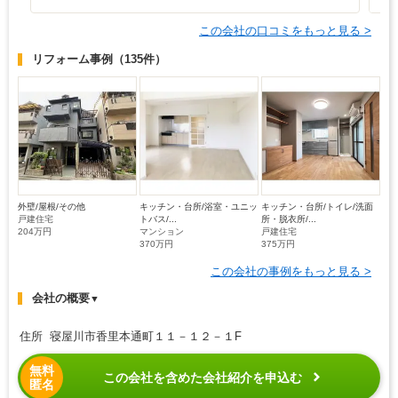
この会社の口コミをもっと見る >
リフォーム事例
（135件）
外壁/屋根/その他
キッチン・台所/浴室・ユニッ
キッチン・台所/トイレ/洗面
戸建住宅
トバス/...
所・脱衣所/...
204万円
マンション
戸建住宅
370万円
375万円
この会社の事例をもっと見る >
会社の概要
▼
住所 寝屋川市香里本通町１１－１２－１F
無料
この会社を含めた会社紹介を申込む
匿名