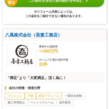
この会社を含めた会社紹介を申込む
匿名
※リフォーム内容によっては、
この会社をご紹介できない場合があります。
八爲株式会社（吾妻工務店）
事例中心価格帯
〜200万円
ホームプロ累計成約件数
22件
”満足”より「大変満足」頂く為に！
会社の特徴・得意分野
マンション
戸建
総合リフォーム
一貫担当者制
施工管理技士
ペットリフォーム
造作家具