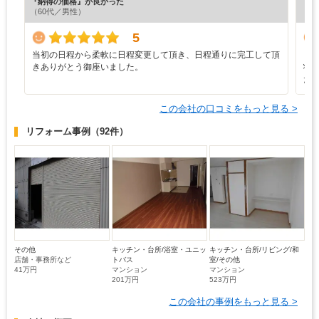
『納得の価格』が良かった
『丁
（60代／男性）
（4
5
当初の日程から柔軟に日程変更して頂き、日程通りに完工して頂
と
きありがとう御座いました。
状
た
この会社の口コミをもっと見る >
リフォーム事例
（92件）
その他
キッチン・台所/浴室・ユニッ
キッチン・台所/リビング/和
店舗・事務所など
トバス
室/その他
41万円
マンション
マンション
201万円
523万円
この会社の事例をもっと見る >