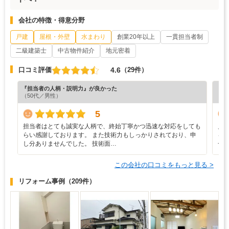
会社の特徴・得意分野
戸建
屋根・外壁
水まわり
創業20年以上
一貫担当者制
二級建築士
中古物件紹介
地元密着
4.6
口コミ評価
（29件）
『担当者の人柄・説明力』が良かった
『分
（50代／男性）
（5
5
担当者はとても誠実な人柄で、終始丁寧かつ迅速な対応をしても
見
らい感謝しております。 また技術力もしっかりされており、申
を
し分ありませんでした。 技術面…
一
この会社の口コミをもっと見る >
リフォーム事例
（209件）