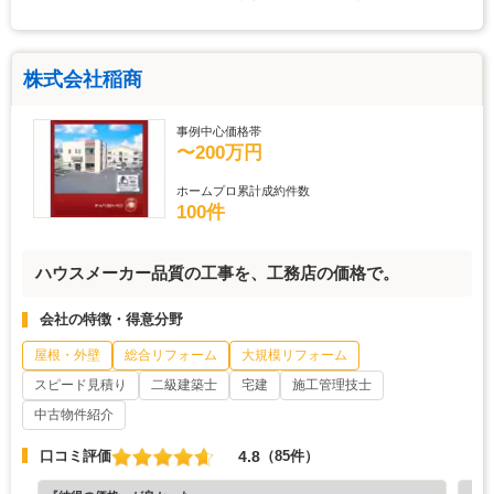
株式会社稲商
事例中心価格帯
〜200万円
ホームプロ累計成約件数
100件
ハウスメーカー品質の工事を、工務店の価格で。
会社の特徴・得意分野
屋根・外壁
総合リフォーム
大規模リフォーム
スピード見積り
二級建築士
宅建
施工管理技士
中古物件紹介
4.8
口コミ評価
（85件）