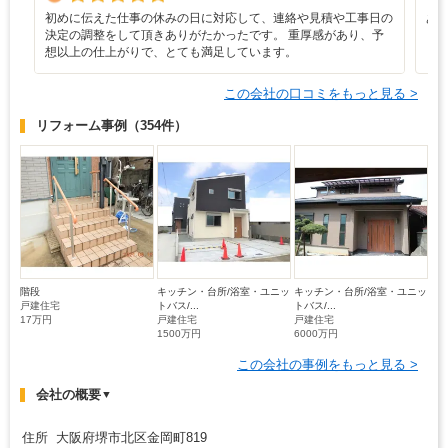
初めに伝えた仕事の休みの日に対応して、連絡や見積や工事日の
あ
決定の調整をして頂きありがたかったです。 重厚感があり、予
想以上の仕上がりで、とても満足しています。
この会社の口コミをもっと見る >
リフォーム事例
（354件）
階段
キッチン・台所/浴室・ユニッ
キッチン・台所/浴室・ユニッ
戸建住宅
トバス/...
トバス/...
17万円
戸建住宅
戸建住宅
1500万円
6000万円
この会社の事例をもっと見る >
会社の概要
▼
住所 大阪府堺市北区金岡町819