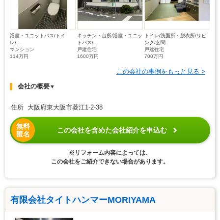
浴室・ユニットバス/トイ
キッチン・台所/浴室・ユニッ
トイレ/洗面所・脱衣所/リビ
レ/...
トバス/...
ング/玄関
マンション
戸建住宅
戸建住宅
114万円
1600万円
700万円
この会社の事例をもっと見る >
会社の概要
▼
住所 大阪府東大阪市菱江1-2-38
無料
この会社を含めた会社紹介を申込む
匿名
※リフォーム内容によっては、
この会社をご紹介できない場合があります。
有限会社タイトハンマーMORIYAMA