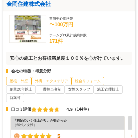
金岡住建株式会社
事例中心価格帯
〜100万円
ホームプロ累計成約件数
171件
安心の施工とお客様満足度１００％を心がけています。
会社の特徴・得意分野
屋根・外壁
外構・エクステリア
総合リフォーム
創業20年以上
一貫担当者制
女性スタッフ
施工管理技士
新築可
4.9
口コミ評価
（144件）
『満足のいく仕上がり』が良かった
『プ
（60代／女性）
（6
5