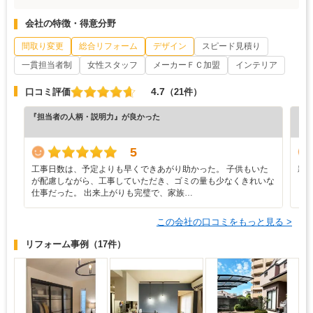
会社の特徴・得意分野
間取り変更
総合リフォーム
デザイン
スピード見積り
一貫担当者制
女性スタッフ
メーカーＦＣ加盟
インテリア
4.7
口コミ評価
（21件）
『担当者の人柄・説明力』が良かった
『担
（5
5
工事日数は、予定よりも早くできあがり助かった。 子供もいた
親
が配慮しながら、工事していただき、ゴミの量も少なくきれいな
仕事だった。 出来上がりも完璧で、家族…
この会社の口コミをもっと見る >
リフォーム事例
（17件）