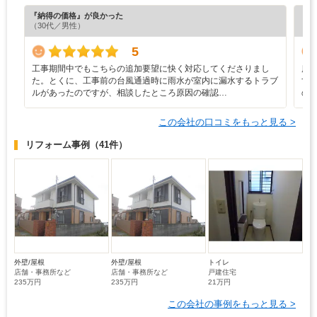
『納得の価格』が良かった
『プ
（30代／男性）
5
工事期間中でもこちらの追加要望に快く対応してくださりまし
床
た。とくに、工事前の台風通過時に雨水が室内に漏水するトラブ
す
ルがあったのですが、相談したところ原因の確認…
の
この会社の口コミをもっと見る >
リフォーム事例
（41件）
外壁/屋根
外壁/屋根
トイレ
店舗・事務所など
店舗・事務所など
戸建住宅
235万円
235万円
21万円
この会社の事例をもっと見る >