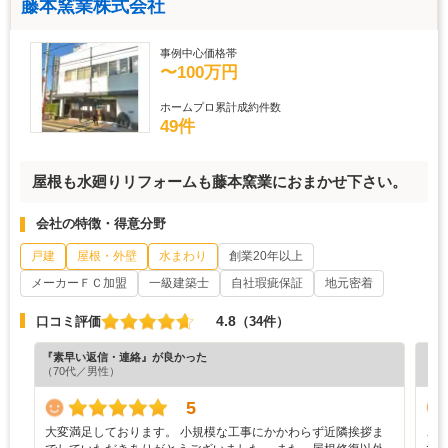
藤本窯業株式会社
事例中心価格帯
〜100万円
ホームプロ累計成約件数
49件
屋根も水廻りリフォームも藤本窯業におまかせ下さい。
会社の特徴・得意分野
戸建
屋根・外壁
水まわり
創業20年以上
メーカーＦＣ加盟
一級建築士
自社瑕疵保証
地元密着
4.8
口コミ評価
（34件）
『素早い返信・連絡』が良かった
『担
（70代／男性）
（6
5
大変満足しております。 小規模な工事にかかわらず近隣挨拶ま
こ