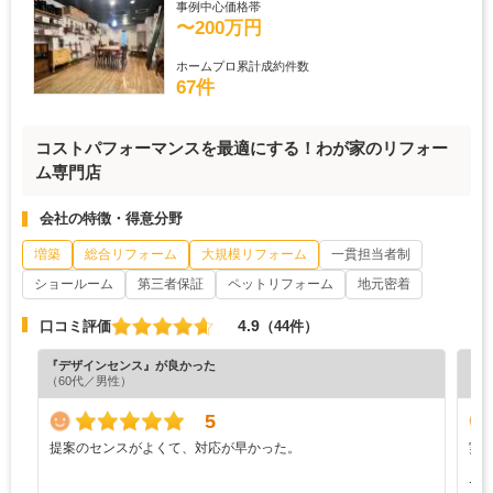
事例中心価格帯
〜200万円
ホームプロ累計成約件数
67件
コストパフォーマンスを最適にする！わが家のリフォー
ム専門店
会社の特徴・得意分野
増築
総合リフォーム
大規模リフォーム
一貫担当者制
ショールーム
第三者保証
ペットリフォーム
地元密着
4.9
口コミ評価
（44件）
『デザインセンス』が良かった
『丁
（60代／男性）
（5
5
提案のセンスがよくて、対応が早かった。
実
ど
で