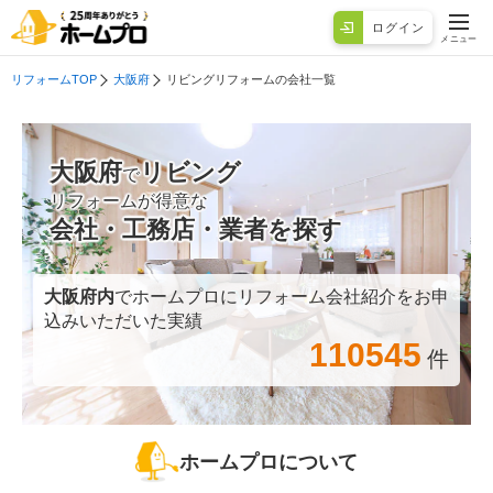
ログイン
メニュー
リフォームTOP
大阪府
リビングリフォームの会社一覧
大阪府
リビング
で
リフォームが得意な
会社・工務店・業者を探す
大阪府
内
でホームプロにリフォーム会社紹介をお申
込みいただいた実績
110545
件
ホームプロについて