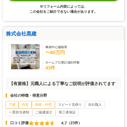
※リフォーム内容によっては、
この会社をご紹介できない場合があります。
株式会社黒建
事例中心価格帯
〜60万円
ホームプロ累計成約件数
43件
【有資格】元職人による丁寧なご説明が評価されてます
会社の特徴・得意分野
戸建
内装
屋根・外壁
スピード見積り
自社職人
一貫担当者制
二級建築士
第三者保証
4.7
口コミ評価
（23件）