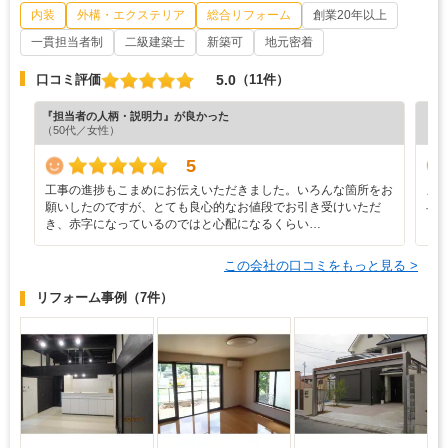
内装
外構・エクステリア
総合リフォーム
創業20年以上
一貫担当者制
二級建築士
新築可
地元密着
5.0
口コミ評価
（11件）
『担当者の人柄・説明力』が良かった
『丁
（50代／女性）
（5
5
工事の進捗もこまめにお伝えいただきました。いろんな箇所をお
メ
願いしたのですが、とても良心的なお値段でお引き受けいただ
早
き、赤字になっているのではと心配になるくらい…
ら
この会社の口コミをもっと見る >
リフォーム事例
（7件）