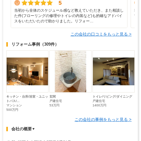
5
当初から全体のスケジュール感など教えていただき、また相談し
非
た件(フローリングの修理やトイレの内装など)も的確なアドバイ
て
スをいただいたので助かりました。リフォー…
この会社の口コミをもっと見る >
リフォーム事例
（309件）
キッチン・台所/浴室・ユニッ
玄関
トイレ/リビング/ダイニング
トバス/...
戸建住宅
戸建住宅
マンション
53万円
1400万円
500万円
この会社の事例をもっと見る >
会社の概要
▼