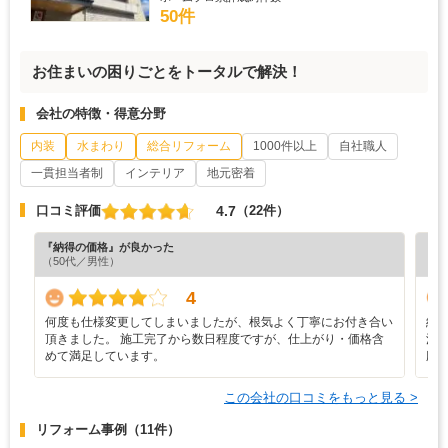
50件
お住まいの困りごとをトータルで解決！
会社の特徴・得意分野
内装
水まわり
総合リフォーム
1000件以上
自社職人
一貫担当者制
インテリア
地元密着
4.7
口コミ評価
（22件）
『納得の価格』が良かった
『満
（50代／男性）
（6
4
何度も仕様変更してしまいましたが、根気よく丁寧にお付き合い
納
頂きました。 施工完了から数日程度ですが、仕上がり・価格含
洗
めて満足しています。
応
この会社の口コミをもっと見る >
リフォーム事例
（11件）