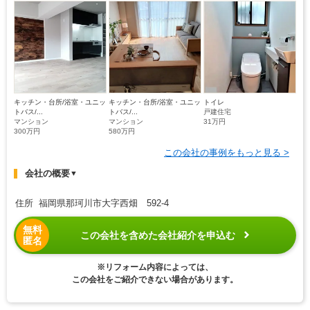
キッチン・台所/浴室・ユニッ
キッチン・台所/浴室・ユニッ
トイレ
トバス/...
トバス/...
戸建住宅
マンション
マンション
31万円
300万円
580万円
この会社の事例をもっと見る >
会社の概要
▼
住所 福岡県那珂川市大字西畑 592-4
無料
この会社を含めた会社紹介を申込む
匿名
※リフォーム内容によっては、
この会社をご紹介できない場合があります。