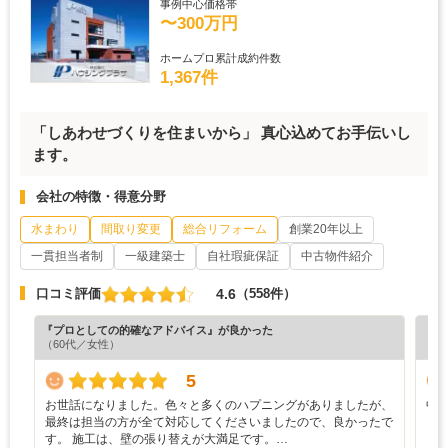
事例中心価格帯
〜300万円
ホームプロ累計成約件数
1,367件
「しあわせづくりを住まいから」 真心込めてお手伝いし
ます。
会社の特徴・得意分野
水まわり
間取り変更
総合リフォーム
創業20年以上
一貫担当者制
一級建築士
自社瑕疵保証
中古物件紹介
4.6
口コミ評価
（558件）
『プロとしての的確なアドバイス』が良かった
『納
（60代／女性）
（6
5
お世話になりました。色々と多くのハプニングがありましたが、
中
最終は担当の方が全て対応してくださいましたので、良かったで
し
す。 施工は、壁の張り替えが大満足です。…