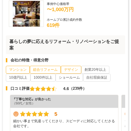
事例中心価格帯
〜1,000万円
ホームプロ累計成約件数
619件
暮らしの夢に応えるリフォーム・リノベーションをご提
案
会社の特徴・得意分野
マンション
総合リフォーム
デザイン
創業20年以上
10億円以上
1000件以上
ショールーム
自社瑕疵保証
4.6
口コミ評価
（239件）
『丁寧な対応』が良かった
『分
（50代／女性）
（6
5
細かい事まで気遣ってくださり、スピーディに対応してくださる
シ
会社です。
な