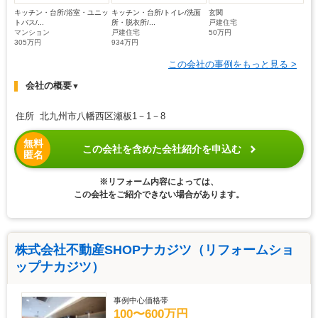
キッチン・台所/浴室・ユニッ
キッチン・台所/トイレ/洗面
玄関
トバス/...
所・脱衣所/...
戸建住宅
マンション
戸建住宅
50万円
305万円
934万円
この会社の事例をもっと見る >
会社の概要
▼
住所 北九州市八幡西区瀬板1－1－8
無料
この会社を含めた会社紹介を申込む
匿名
※リフォーム内容によっては、
この会社をご紹介できない場合があります。
株式会社不動産SHOPナカジツ（リフォームショ
ップナカジツ）
事例中心価格帯
100〜600万円