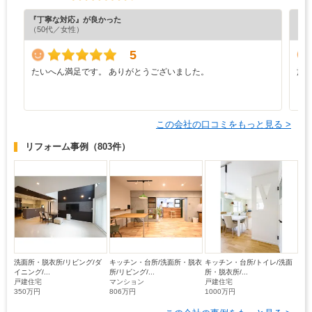
『丁寧な対応』が良かった
『分
（50代／女性）
（5
5
たいへん満足です。 ありがとうございました。
施
う
り
この会社の口コミをもっと見る >
リフォーム事例
（803件）
洗面所・脱衣所/リビング/ダ
キッチン・台所/洗面所・脱衣
キッチン・台所/トイレ/洗面
イニング/...
所/リビング/...
所・脱衣所/...
戸建住宅
マンション
戸建住宅
350万円
806万円
1000万円