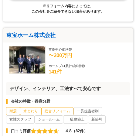
※リフォーム内容によっては、
この会社をご紹介できない場合があります。
東宝ホーム株式会社
事例中心価格帯
〜200万円
ホームプロ累計成約件数
141件
デザイン、インテリア、工法すべて安心です
会社の特徴・得意分野
耐震
水まわり
総合リフォーム
一貫担当者制
女性スタッフ
ショールーム
一級建築士
新築可
4.8
口コミ評価
（82件）