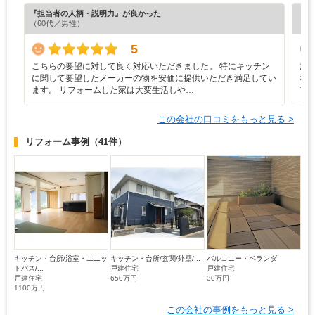
『担当者の人柄・説明力』が良かった
『納
（60代／男性）
（6
5
こちらの要望に対して良く対応いただきました。 特にキッチン
施
に関して要望したメーカーの物を安価に提供いただき満足してい
な
ます。 リフォームした家は大変生活しや…
フ
この会社の口コミをもっと見る >
リフォーム事例
（41件）
キッチン・台所/浴室・ユニッ
キッチン・台所/玄関/外壁/...
バルコニー・ベランダ
トバス/...
戸建住宅
戸建住宅
戸建住宅
650万円
30万円
1100万円
この会社の事例をもっと見る >