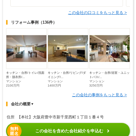
この会社の口コミをもっと見る >
リフォーム事例
（136件）
キッチン・台所/トイレ/洗面
キッチン・台所/リビング/ダ
キッチン・台所/浴室・ユニッ
所・脱衣所/...
イニング/...
トバス/...
マンション
マンション
マンション
2100万円
1400万円
3250万円
この会社の事例をもっと見る >
会社の概要
▼
住所 【本社】大阪府豊中市新千里西町１丁目１番４号
無料
この会社を含めた会社紹介を申込む
匿名