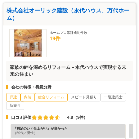
株式会社オーリック建設（永代ハウス、万代ホー
ム）
ホームプロ累計成約件数
19件
家族の絆を深めるリフォーム－永代ハウスで実現する未
来の住まい
会社の特徴・得意分野
戸建
内装
総合リフォーム
スピード見積り
一級建築士
新築可
4.9
口コミ評価
（9件）
『満足のいく仕上がり』が良かった
『満
（50代／男性）
（6