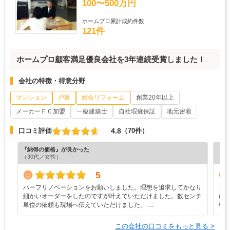
100〜500万円
ホームプロ累計成約件数
121件
ホームプロ顧客満足優良会社を3年連続受賞しました！
会社の特徴・得意分野
マンション
戸建
総合リフォーム
創業20年以上
メーカーＦＣ加盟
一級建築士
自社瑕疵保証
地元密着
4.8
口コミ評価
（70件）
『納得の価格』が良かった
『分
（30代／女性）
（6
5
ハーフリノベーションをお願いしました。理想を追求してかなり
こ
細かいオーダーをしたのですが叶えていただけました。数センチ
に
単位の依頼も現場へ伝えていただけました。 …
機
この会社の口コミをもっと見る >