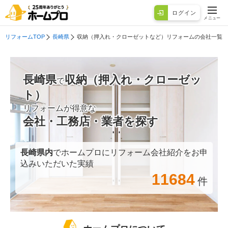
ログイン
メニュー
リフォームTOP
長崎県
収納（押入れ・クローゼットなど）リフォームの会社一覧
長崎県
収納（押入れ・クローゼッ
で
ト）
リフォームが得意な
会社・工務店・業者を探す
長崎県
内
でホームプロにリフォーム会社紹介をお申
込みいただいた実績
11684
件