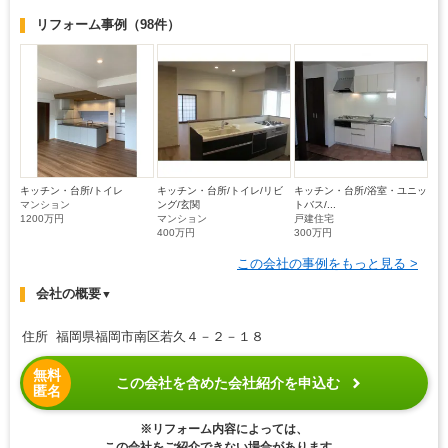
リフォーム事例
（98件）
キッチン・台所/トイレ
キッチン・台所/トイレ/リビ
キッチン・台所/浴室・ユニッ
マンション
ング/玄関
トバス/...
1200万円
マンション
戸建住宅
400万円
300万円
この会社の事例をもっと見る >
会社の概要
▼
住所 福岡県福岡市南区若久４－２－１８
無料
この会社を含めた会社紹介を申込む
匿名
※リフォーム内容によっては、
この会社をご紹介できない場合があります。