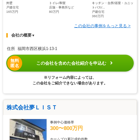
外壁
トイレ/和室
キッチン・台所/浴室・ユニッ
戸建住宅
店舗・事務所など
トバス/...
165万円
80万円
戸建住宅
360万円
この会社の事例をもっと見る >
会社の概要
▼
住所 福岡市西区横浜1-13-1
無料
この会社を含めた会社紹介を申込む
匿名
※リフォーム内容によっては、
この会社をご紹介できない場合があります。
株式会社夢ＬＩＳＴ
事例中心価格帯
300〜800万円
ホームプロ累計成約件数