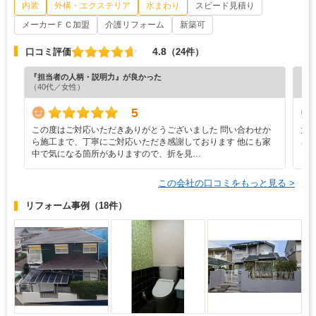
内装
外構・エクステリア
水まわり
スピード見積り
メーカーＦＣ加盟
介護リフォーム
新築可
4.8
口コミ評価
（24件）
『担当者の人柄・説明力』が良かった
『プ
（40代／女性）
（5
5
この度はご対応いただきありがとうございました 問い合わせか
大
ら施工まで、丁寧にご対応いただき感謝しております 他にも家
さ
中で気になる箇所がありますので、折を見…
この会社の口コミをもっと見る >
リフォーム事例
（18件）