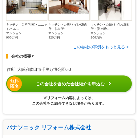
キッチン・台所/浴室・ユニッ
キッチン・台所/トイレ/洗面
キッチン・台所/トイレ/洗面
トバス/...
所・脱衣所/...
所・脱衣所/...
マンション
マンション
マンション
900万円
320万円
166万円
この会社の事例をもっと見る >
会社の概要
▼
住所 大阪府吹田市千里万博公園6-3
無料
この会社を含めた会社紹介を申込む
匿名
※リフォーム内容によっては、
この会社をご紹介できない場合があります。
パナソニック リフォーム株式会社