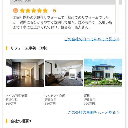
5
水回り以外の大規模リフォームで、初めてのリフォームでした
ま
が、質問にも分かりやすく説明して頂き、対応も早く、又細い所
まで丁寧に仕上げられており、担当者・職人さん…
この会社の口コミをもっと見る >
リフォーム事例
（3件）
トイレ/和室/玄関
キッチン・台所
屋根
戸建住宅
戸建住宅
戸建住宅
860万円
310万円
350万円
この会社の事例をもっと見る >
会社の概要
▼