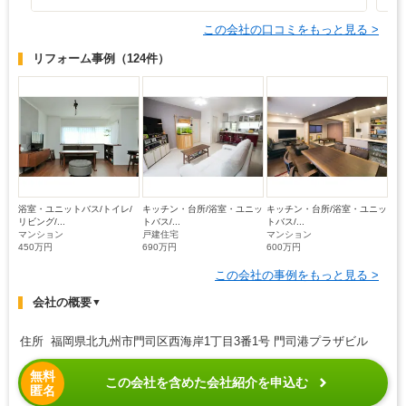
この会社の口コミをもっと見る >
リフォーム事例
（124件）
浴室・ユニットバス/トイレ/
キッチン・台所/浴室・ユニッ
キッチン・台所/浴室・ユニッ
リビング/...
トバス/...
トバス/...
マンション
戸建住宅
マンション
450万円
690万円
600万円
この会社の事例をもっと見る >
会社の概要
▼
住所 福岡県北九州市門司区西海岸1丁目3番1号 門司港プラザビル
無料
この会社を含めた会社紹介を申込む
匿名