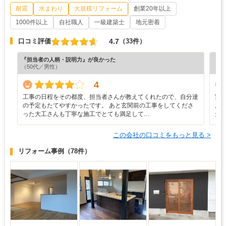
耐震
水まわり
大規模リフォーム
創業20年以上
1000件以上
自社職人
一級建築士
地元密着
4.7
口コミ評価
（33件）
『担当者の人柄・説明力』が良かった
『担
（50代／男性）
（4
4
工事の日程をその都度、担当者さんが教えてくれたので、自分達
実
の予定もたてやすかったです。 あと玄関前の工事をしてくださ
ん
った大工さんも丁寧な施工でとても満足して…
た
この会社の口コミをもっと見る >
リフォーム事例
（78件）