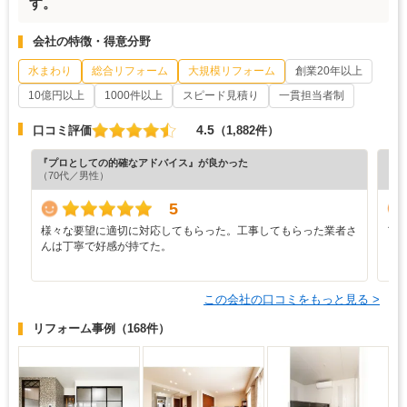
す。
会社の特徴・得意分野
水まわり
総合リフォーム
大規模リフォーム
創業20年以上
10億円以上
1000件以上
スピード見積り
一貫担当者制
4.5
口コミ評価
（1,882件）
『プロとしての的確なアドバイス』が良かった
『担
（70代／男性）
（3
5
様々な要望に適切に対応してもらった。工事してもらった業者さ
ア
んは丁寧で好感が持てた。
この会社の口コミをもっと見る >
リフォーム事例
（168件）