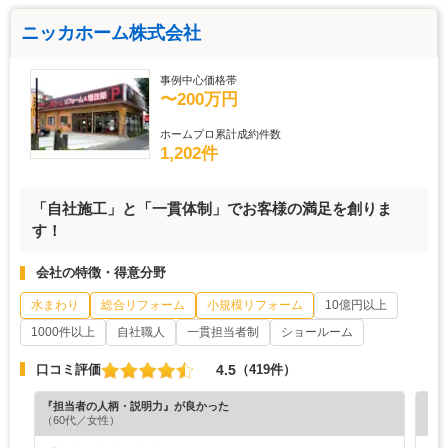
ニッカホーム株式会社
事例中心価格帯
〜200万円
ホームプロ累計成約件数
1,202件
「自社施工」と「一貫体制」でお客様の満足を創りま
す！
会社の特徴・得意分野
水まわり
総合リフォーム
小規模リフォーム
10億円以上
1000件以上
自社職人
一貫担当者制
ショールーム
4.5
口コミ評価
（419件）
『担当者の人柄・説明力』が良かった
『納
（60代／女性）
（5