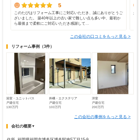
5
このたびはリフォーム工事にご対応いただき、誠にありがとうご
少
ざいました。 築40年以上の古い家で難しい点も多い中、最初か
も
ら最後まで柔軟にご対応いただき感謝して…
も
この会社の口コミをもっと見る >
リフォーム事例
（3件）
浴室・ユニットバス
外構・エクステリア
洋室
戸建住宅
戸建住宅
戸建住宅
130万円
103万円
200万円
この会社の事例をもっと見る >
会社の概要
▼
住所 福岡県福岡市博多区博多駅南5丁目15-9