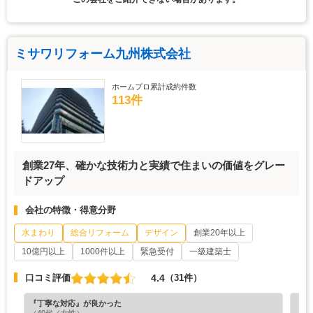
ミサワリフォーム九州株式会社
ホームプロ累計成約件数
113件
創業27年、確かな技術力と実績で住まいの価値をグレー
ドアップ
会社の特徴・得意分野
水まわり
総合リフォーム
デザイン
創業20年以上
10億円以上
1000件以上
緊急受付
一級建築士
4.4
口コミ評価
（31件）
『丁寧な対応』が良かった
『プ
（40代／女性）
（6