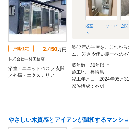
浴室・ユニットバ
玄関
ス
築47年の平屋を、これか
2,450
戸建住宅
万円
ム。 寒さや使い勝手への
株式会社中村工務店
床や断熱塗料を取り入れ、
築年数：30年以上
いへと生まれ変わりました
浴室・ユニットバス ／玄関
施工地：長崎県
LDKを中心に、心地よく
／外構・エクステリア
竣工年月日：2024年05月3
家族構成：不明
やさしい木質感とアイアンが調和するマンシ