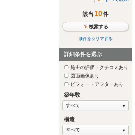
断熱・気密
10
太陽光発電/太陽熱利用
該当
件
シックハウス対策
検索する
防水・雨漏り対策
防犯対策
条件をクリアする
ペットと暮らす
詳細条件を選ぶ
趣味や嗜好を中心に
自然素材・木質感
施主の評価・クチコミあり
子供が独立後の住まい
図面画像あり
新築・建替え
ビフォー・アフターあり
築年数
構造