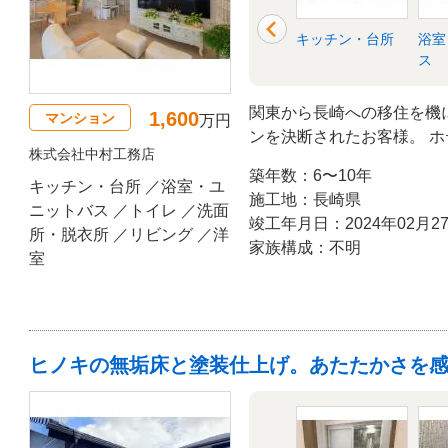
衣所
リビング
洋室
キッチン・台所
浴室
ス
関東から長崎への移住を機
1,600
マンション
万円
ンを決断されたお客様。 
株式会社中村工務店
こだわり抜いた高い機能性
築年数：6〜10年
完成しました。
キッチン・台所 ／浴室・ユ
施工地：長崎県
ニットバス ／トイレ ／洗面
竣工年月日：2024年02月2
所・脱衣所 ／リビング ／洋
家族構成：不明
室
ヒノキの無垢床と塗装仕上げ。あたたかさを