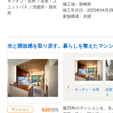
キッチン・台所 ／浴室・ユ
施工地：長崎県
ニットバス ／洗面所・脱衣
竣工年月日：2025年04月2
所
家族構成：夫婦
光と開放感を取り戻す。暮らしを整えたマン
洗面所・脱衣所
リビング
キッチン・台所
浴室
ス
築25年のマンションを、光
620
マンション
万円