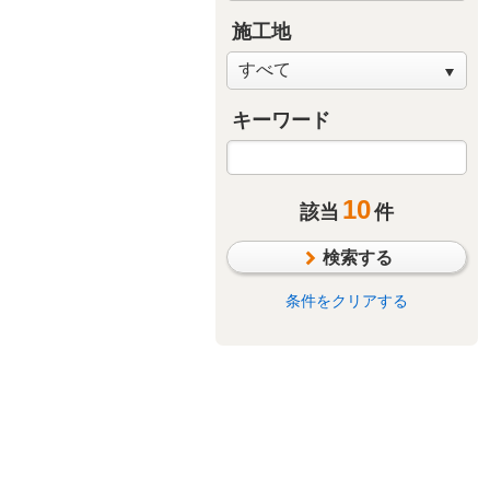
施工地
キーワード
10
該当
件
検索する
条件をクリアする