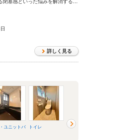
る閉塞感といった悩みを解消するた
しました。 水まわりや内装を整え
コーディネートで、家族が心地よく
います。
8日
詳しく見る
・ユニットバ
トイレ
洗面所・脱衣所
洋室