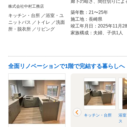
廊下の暗さ、間仕切りによ
株式会社中村工務店
め、空間のつながりを見直
築年数：21〜25年
ながら、センスを活かした
キッチン・台所 ／浴室・ユ
施工地：長崎県
暮らせる住まいを実現して
ニットバス ／トイレ ／洗面
竣工年月日：2025年11月2
所・脱衣所 ／リビング
家族構成：夫婦、子供1人
全面リノベーションで1階で完結する暮らしへ
洗面所・脱衣所
洋室
キッチン・台所
浴室
ス