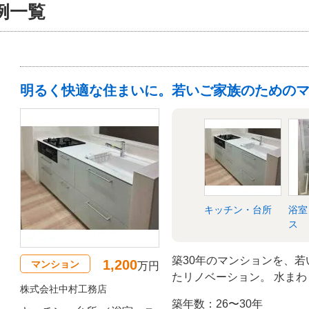
例一覧
明るく快適な住まいに。若いご家族のための
キッチン・台所
浴室
ス
築30年のマンションを、
1,200
マンション
万円
たリノベーション。 水ま
株式会社中村工務店
く快適な住まいへと生まれ
築年数：26〜30年