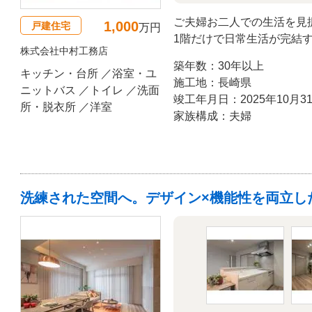
ご夫婦お二人での生活を見
1,000
戸建住宅
万円
1階だけで日常生活が完結
株式会社中村工務店
活かしながら間取りを再構
築年数：30年以上
のお悩みを解消。将来の安
キッチン・台所 ／浴室・ユ
施工地：長崎県
リノベーション事例です。
ニットバス ／トイレ ／洗面
竣工年月日：2025年10月3
所・脱衣所 ／洋室
家族構成：夫婦
洗練された空間へ。デザイン×機能性を両立し