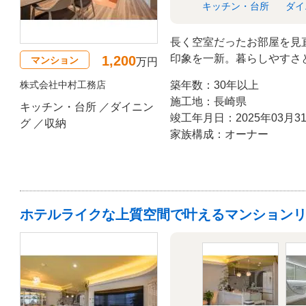
キッチン・台所
ダイ
長く空室だったお部屋を見
印象を一新。暮らしやすさと
1,200
マンション
万円
変わりました。
株式会社中村工務店
築年数：30年以上
施工地：長崎県
キッチン・台所 ／ダイニン
竣工年月日：2025年03月3
グ ／収納
家族構成：オーナー
ホテルライクな上質空間で叶えるマンション