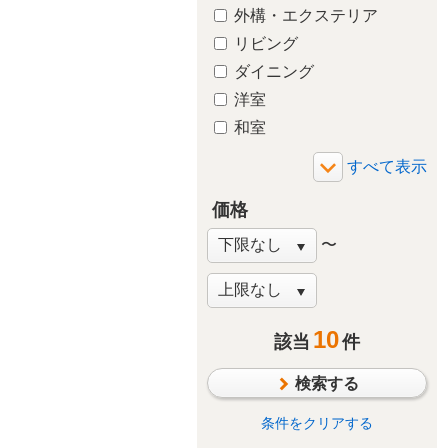
外構・エクステリア
リビング
ダイニング
洋室
和室
玄関
廊下
価格
バルコニー・ベランダ
庭・ガーデニング
〜
階段
窓・サッシ
収納
10
該当
件
その他
トイレ
検索する
条件をクリアする