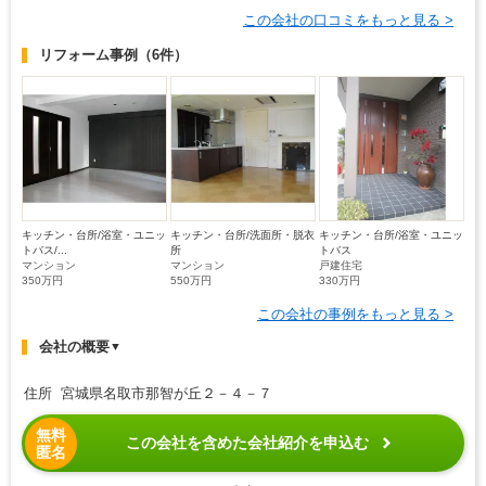
この会社の口コミをもっと見る >
リフォーム事例
（6件）
キッチン・台所/浴室・ユニッ
キッチン・台所/洗面所・脱衣
キッチン・台所/浴室・ユニッ
トバス/...
所
トバス
マンション
マンション
戸建住宅
350万円
550万円
330万円
この会社の事例をもっと見る >
会社の概要
▼
住所 宮城県名取市那智が丘２－４－７
無料
この会社を含めた会社紹介を申込む
匿名