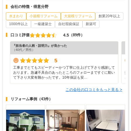
会社の特徴・得意分野
水まわり
小規模リフォーム
大規模リフォーム
創業20年以上
1000件以上
一級建築士
自社瑕疵保証
新築可
4.5
口コミ評価
（89件）
『担当者の人柄・説明力』が良かった
『分
（40代／男性）
（6
5
工事までとてもスピーディーかつ丁寧に仕上げて下さり感謝して
ま
おります。急遽不具合のあったところのフォローまですぐに動い
提
て下さり大変有難かったです。10年保証も安…
こ
この会社の口コミをもっと見る >
リフォーム事例
（43件）