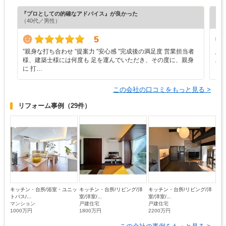
『プロとしての的確なアドバイス』が良かった
『丁
（40代／男性）
（5
5
”‬親身な打ち合わせ ‪”‬提案力 ‪”‬安心感 ‪”‬完成後の満足度 営業担当者
見
様、建築士様には何度も 足を運んでいただき、その度に、親身
ス
に 打…
この会社の口コミをもっと見る >
リフォーム事例
（29件）
キッチン・台所/浴室・ユニッ
キッチン・台所/リビング/洋
キッチン・台所/リビング/洋
トバス/...
室/洋室/...
室/洋室/...
マンション
戸建住宅
戸建住宅
1000万円
1800万円
2200万円