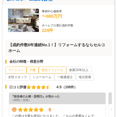
事例中心価格帯
〜600万円
ホームプロ累計成約件数
224件
【成約件数6年連続No.1！】リフォームするならセルコ
ホーム
会社の特徴・得意分野
マンション
戸建
総合リフォーム
創業20年以上
女性スタッフ
ショールーム
一級建築士
地元密着
4.5
口コミ評価
（108件）
『担当者の人柄・説明力』が良かった
『担
（50代／女性）
（6
5
この度は大変お世話になりました。 こちらの意図をくんで、
こ