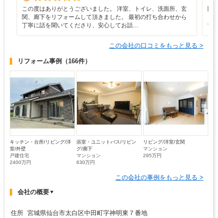
この度はありがとうございました。 洋室、トイレ、洗面所、玄
門
関、廊下をリフォームして頂きました。 最初の打ち合わせから
ま
丁寧に話を聞いてくださり、安心してお話…
で
この会社の口コミをもっと見る >
リフォーム事例
（166件）
キッチン・台所/リビング/洋
浴室・ユニットバス/リビン
リビング/洋室/玄関
室/外壁
グ/廊下
マンション
戸建住宅
マンション
295万円
2400万円
630万円
この会社の事例をもっと見る >
会社の概要
▼
住所 宮城県仙台市太白区中田町字神明東７番地