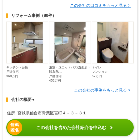
この会社の口コミをもっと見る >
リフォーム事例
（80件）
キッチン・台所
浴室・ユニットバス/洗面所・
トイレ
戸建住宅
脱衣所/...
マンション
368万円
戸建住宅
57万円
452万円
この会社の事例をもっと見る >
会社の概要
▼
住所 宮城県仙台市青葉区宮町４－３－３１
無料
この会社を含めた会社紹介を申込む
匿名