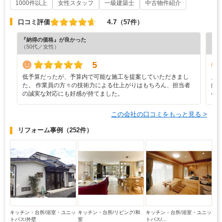
1000件以上
女性スタッフ
一級建築士
中古物件紹介
4.7
口コミ評価
（57件）
『納得の価格』が良かった
『丁
（50代／女性）
（6
5
低予算だったが、予算内で可能な施工を提案していただきまし
見
た。 作業員の方々の技術力による仕上がりはもちろん、担当者
ほ
の誠実な対応にも好感が持てました。
会
この会社の口コミをもっと見る >
リフォーム事例
（252件）
キッチン・台所/浴室・ユニッ
キッチン・台所/リビング/和
キッチン・台所/浴室・ユニッ
トバス/外壁
室
トバス/...