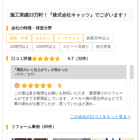
施工実績23万軒！『株式会社キャッツ』でございます！
会社の特徴・得意分野
屋根・外壁
水まわり
メンテナンス
創業20年以上
10億円以上
1000件以上
スピード見積り
地元密着
4.7
口コミ評価
（32件）
『満足のいく仕上がり』が良かった
『分
（60代／女性）
（6
5
この度は多少無理なお願いも対応いただき、要望通りのリフォー
大
ムができて大変満足しています。メーカー側の受注停止などで工
か
事の遅れが心配でしたが、思っていたほど遅れ…
この会社の口コミをもっと見る >
リフォーム事例
（85件）