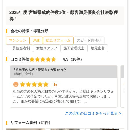
2025年度 宮城県成約件数1位・顧客満足優良会社表彰獲
得！
会社の特徴・得意分野
マンション
戸建
総合リフォーム
スピード見積り
一貫担当者制
女性スタッフ
施工管理技士
地元密着
4.9
口コミ評価
（18件）
『担当者の人柄・説明力』が良かった
『丁
（50代／女性）
（7
5
担当の方のお人柄と相談のしやすさから、当初はキッチンリフォ
特
ームだけの予定でしたが、和室と建具等も追加でお願いしまし
た。 細かな要望にも迅速に対応して頂けて、…
この会社の口コミをもっと見る >
リフォーム事例
（24件）