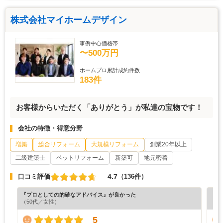
株式会社マイホームデザイン
事例中心価格帯
〜500万円
ホームプロ累計成約件数
183件
お客様からいただく「ありがとう」が私達の宝物です！
会社の特徴・得意分野
増築
総合リフォーム
大規模リフォーム
創業20年以上
二級建築士
ペットリフォーム
新築可
地元密着
4.7
口コミ評価
（136件）
『プロとしての的確なアドバイス』が良かった
『工
（50代／女性）
（6
5