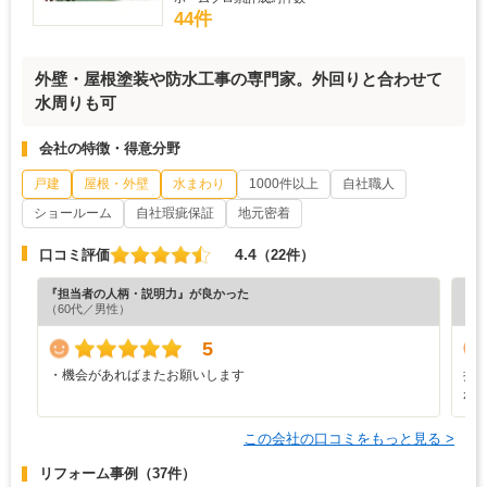
44件
外壁・屋根塗装や防水工事の専門家。外回りと合わせて
水周りも可
会社の特徴・得意分野
戸建
屋根・外壁
水まわり
1000件以上
自社職人
ショールーム
自社瑕疵保証
地元密着
4.4
口コミ評価
（22件）
『担当者の人柄・説明力』が良かった
『素
（60代／男性）
（4
5
・機会があればまたお願いします
担
が
この会社の口コミをもっと見る >
リフォーム事例
（37件）