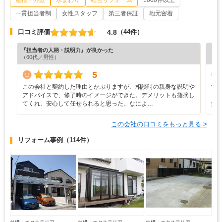
一貫担当者制
女性スタッフ
第三者保証
地元密着
4.8
口コミ評価
（44件）
『担当者の人柄・説明力』が良かった
『工
（60代／男性）
（6
5
この会社と契約した理由とかぶりますが、相談時の親身な説明や
営
アドバイスで、修了時のイメージができた。デメリットも指摘し
ら
てくれ、安心して任せられると思った。なによ…
無
この会社の口コミをもっと見る >
リフォーム事例
（114件）