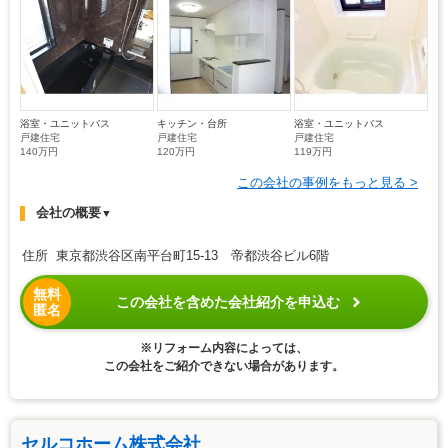
浴室・ユニットバス
キッチン・台所
浴室・ユニットバス
戸建住宅
戸建住宅
戸建住宅
140万円
120万円
119万円
この会社の事例をもっと見る >
会社の概要
▼
住所 東京都渋谷区南平台町15-13 帝都渋谷ビル6階
無料
この会社を含めた会社紹介を申込む
匿名
※リフォーム内容によっては、
この会社をご紹介できない場合があります。
セルコホーム株式会社