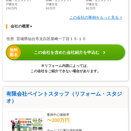
外構・エクステリア
外構・エクステリア
外構・エクステリア
戸建住宅
戸建住宅
戸建住宅
150万円
93万円
92万円
この会社の事例をもっと見る >
会社の概要
▼
住所 宮城県仙台市太白区泉崎一丁目１５-１０
無料
この会社を含めた会社紹介を申込む
匿名
※リフォーム内容によっては、
この会社をご紹介できない場合があります。
有限会社ペイントスタッフ（リフォーム・スタジ
オ）
事例中心価格帯
〜200万円
ホームプロ累計成約件数