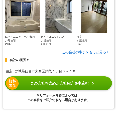
浴室・ユニットバス/玄関
浴室・ユニットバス
洋室
戸建住宅
戸建住宅
戸建住宅
213万円
210万円
56万円
この会社の事例をもっと見る >
会社の概要
▼
住所 宮城県仙台市太白区鈎取１丁目５－１６
無料
この会社を含めた会社紹介を申込む
匿名
※リフォーム内容によっては、
この会社をご紹介できない場合があります。