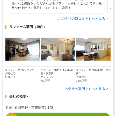
様々なご提案をいただきながらリフォームを行うことができ、素
タ
敵な仕上がりで満足しております。 次回も…
め
この会社の口コミをもっと見る >
リフォーム事例
（19件）
キッチン・台所/リビング
キッチン・台所/トイレ/洗面
キッチン・台所/洗面所・脱衣
戸建住宅
所・脱衣所/...
所/...
250万円
マンション
戸建住宅
450万円
1300万円
この会社の事例をもっと見る >
会社の概要
▼
住所 石川県野々市市稲荷2-142