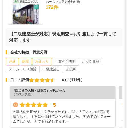
ホームプロ累計成約件数
172件
【二級建築士が対応】現地調査～お引渡しまで一貫して
対応します
会社の特徴・得意分野
戸建
耐震
水まわり
一貫担当者制
パック商品
メーカーＦＣ加盟
二級建築士
新築可
4.6
口コミ評価
（111件）
『担当者の人柄・説明力』が良かった
『丁
（70代／男性）
（6
5
各職方の対応がすごく良かったです。 特に大工さんの対応は素
・
晴らしく、 丁寧に仕上げていただきました。 初めてのリフォー
ま
ムでしたが、 とても満足してます…
対