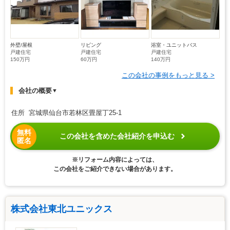
外壁/屋根
リビング
浴室・ユニットバス
戸建住宅
戸建住宅
戸建住宅
150万円
60万円
140万円
この会社の事例をもっと見る >
会社の概要
▼
住所 宮城県仙台市若林区畳屋丁25-1
無料
この会社を含めた会社紹介を申込む
匿名
※リフォーム内容によっては、
この会社をご紹介できない場合があります。
株式会社東北ユニックス