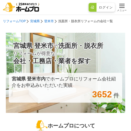
ログイン
メニュー
リフォームTOP
宮城県
登米市
洗面所・脱衣所リフォームの会社一覧
宮城県 登米市
洗面所・脱衣所
で
リフォームが得意な
会社・工務店・業者を探す
宮城県 登米市
内
でホームプロにリフォーム会社紹
介をお申込みいただいた実績
3652
件
ホームプロについて