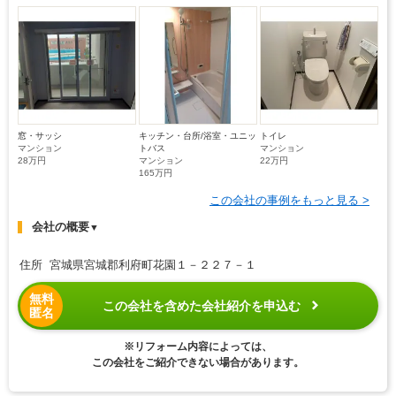
窓・サッシ
キッチン・台所/浴室・ユニッ
トイレ
マンション
トバス
マンション
28万円
マンション
22万円
165万円
この会社の事例をもっと見る >
会社の概要
▼
住所 宮城県宮城郡利府町花園１－２２７－１
無料
この会社を含めた会社紹介を申込む
匿名
※リフォーム内容によっては、
この会社をご紹介できない場合があります。