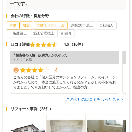
ー”です。
会社の特徴・得意分野
戸建
耐震
大規模リフォーム
創業20年以上
自社職人
一級建築士
施工管理技士
新築可
4.8
口コミ評価
（16件）
『担当者の人柄・説明力』が良かった
『担
（60代／女性）
（8
4
こちらの会社に「個人区分のマンションリフォーム」のイメージ
こ
がなかったので、本当に施工してくれるのか？と少しの不安もあ
ざ
りました。でもお願いしてよかった。担当の方…
だ
この会社の口コミをもっと見る >
リフォーム事例
（28件）