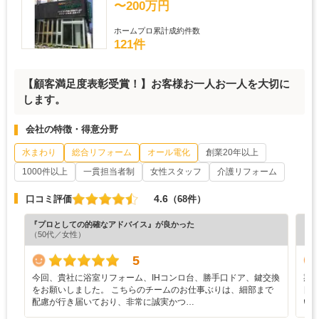
〜200万円
ホームプロ累計成約件数
121件
【顧客満足度表彰受賞！】お客様お一人お一人を大切に
します。
会社の特徴・得意分野
水まわり
総合リフォーム
オール電化
創業20年以上
1000件以上
一貫担当者制
女性スタッフ
介護リフォーム
4.6
口コミ評価
（68件）
『プロとしての的確なアドバイス』が良かった
『担
（50代／女性）
（7
5
​今回、貴社に浴室リフォーム、IHコンロ台、勝手口ドア、鍵交換
期
をお願いしました。 こちらのチームのお仕事ぶりは、細部まで
日
配慮が行き届いており、非常に誠実かつ…
い