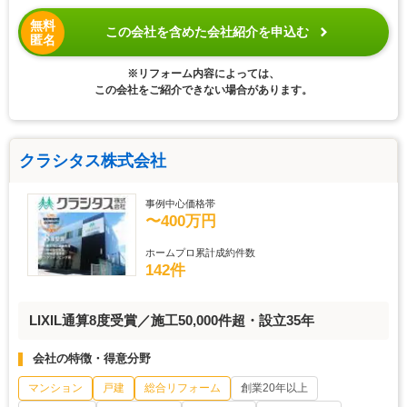
無料
この会社を含めた会社紹介を申込む
匿名
※リフォーム内容によっては、
この会社をご紹介できない場合があります。
クラシタス株式会社
事例中心価格帯
〜400万円
ホームプロ累計成約件数
142件
LIXIL通算8度受賞／施工50,000件超・設立35年
会社の特徴・得意分野
マンション
戸建
総合リフォーム
創業20年以上