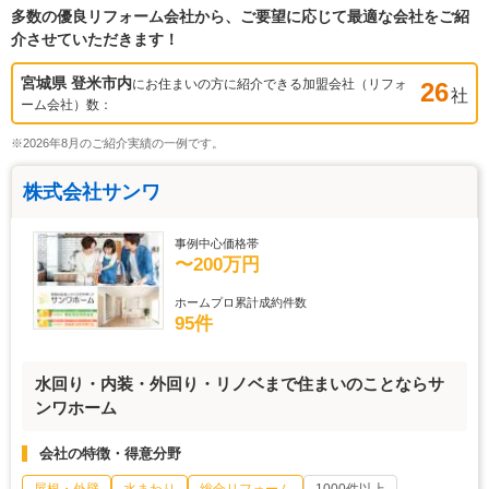
多数の優良リフォーム会社から、ご要望に応じて最適な会社をご紹
介させていただきます！
宮城県 登米市
内
にお住まいの方に紹介できる加盟会社（リフォ
26
社
ーム会社）数：
※2026年8月のご紹介実績の一例です。
株式会社サンワ
事例中心価格帯
〜200万円
ホームプロ累計成約件数
95件
水回り・内装・外回り・リノベまで住まいのことならサ
ンワホーム
会社の特徴・得意分野
屋根・外壁
水まわり
総合リフォーム
1000件以上