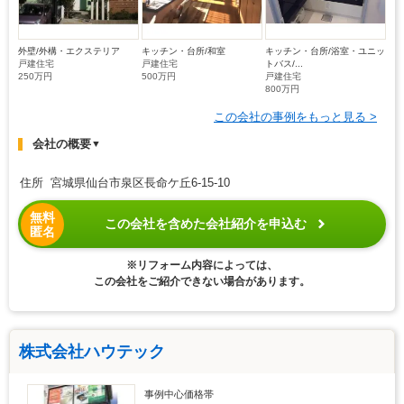
外壁/外構・エクステリア
キッチン・台所/和室
キッチン・台所/浴室・ユニッ
戸建住宅
戸建住宅
トバス/...
250万円
500万円
戸建住宅
800万円
この会社の事例をもっと見る >
会社の概要
▼
住所 宮城県仙台市泉区長命ケ丘6-15-10
無料
この会社を含めた会社紹介を申込む
匿名
※リフォーム内容によっては、
この会社をご紹介できない場合があります。
株式会社ハウテック
事例中心価格帯