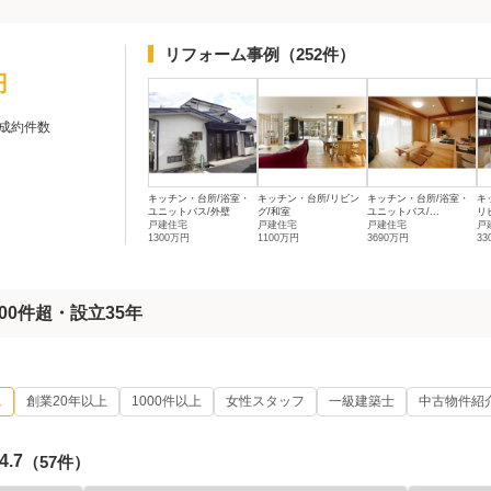
リフォーム事例
（252件）
円
成約件数
キッチン・台所/浴室・
キッチン・台所/リビン
キッチン・台所/浴室・
キ
ユニットバス/外壁
グ/和室
ユニットバス/...
リビ
戸建住宅
戸建住宅
戸建住宅
戸
1300万円
1100万円
3690万円
33
000件超・設立35年
ム
創業20年以上
1000件以上
女性スタッフ
一級建築士
中古物件紹
4.7
（57件）