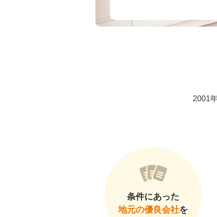
200
条件にあった
地元の優良会社
を