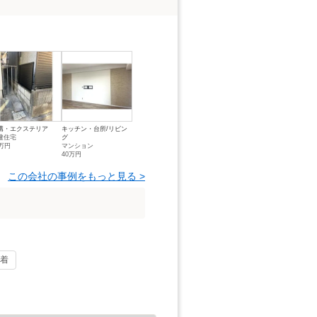
構・エクステリア
キッチン・台所/リビン
建住宅
グ
0万円
マンション
40万円
この会社の事例をもっと見る >
着