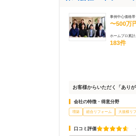
事例中心価格帯
〜500万
ホームプロ累計
183件
お客様からいただく「ありが
会社の特徴・得意分野
増築
総合リフォーム
大規模リ
口コミ評価