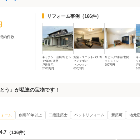
リフォーム事例
（166件）
円
成約件数
キッチン・台所/リビン
浴室・ユニットバス/リ
リビング/洋室/玄関
キ
グ/洋室/外壁
ビング/廊下
マンション
リビ
戸建住宅
マンション
295万円
戸
2400万円
630万円
16
とう」が私達の宝物です！
フォーム
創業20年以上
二級建築士
ペットリフォーム
新築可
地元
4.7
（136件）