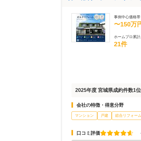
事例中心価格帯
〜150万
ホームプロ累計
21件
2025年度 宮城県成約件数
会社の特徴・得意分野
マンション
戸建
総合リフォー
口コミ評価