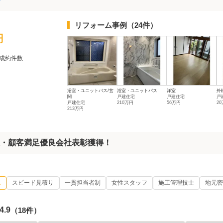
リフォーム事例
（24件）
円
成約件数
浴室・ユニットバス/玄
浴室・ユニットバス
洋室
外
関
戸建住宅
戸建住宅
戸
戸建住宅
210万円
56万円
2
213万円
1位・顧客満足優良会社表彰獲得！
ム
スピード見積り
一貫担当者制
女性スタッフ
施工管理技士
地元密
4.9
（18件）