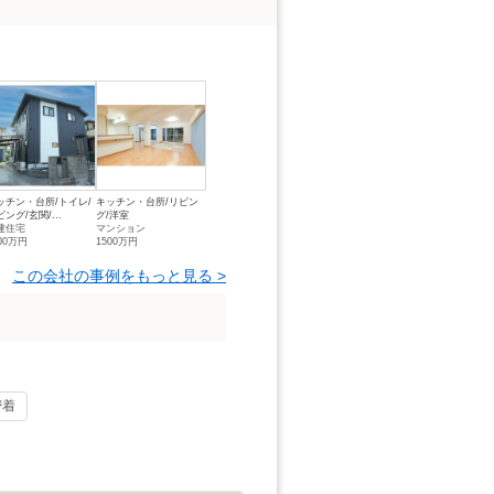
ッチン・台所/トイレ/
キッチン・台所/リビン
ング/玄関/...
グ/洋室
建住宅
マンション
00万円
1500万円
この会社の事例をもっと見る >
密着