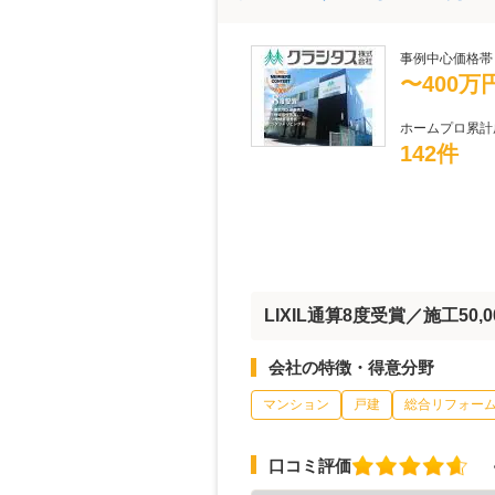
事例中心価格帯
〜400万
ホームプロ累計
142件
LIXIL通算8度受賞／施工50,
会社の特徴・得意分野
マンション
戸建
総合リフォー
口コミ評価