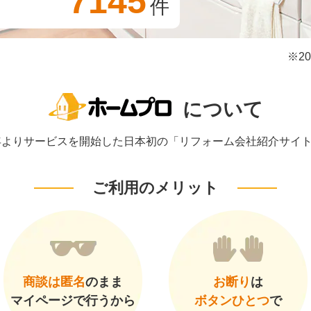
7145
件
※2
について
1年よりサービスを開始した日本初の「リフォーム会社紹介サイ
ご利用のメリット
商談は匿名
のまま
お断り
は
マイページで行うから
ボタンひとつ
で