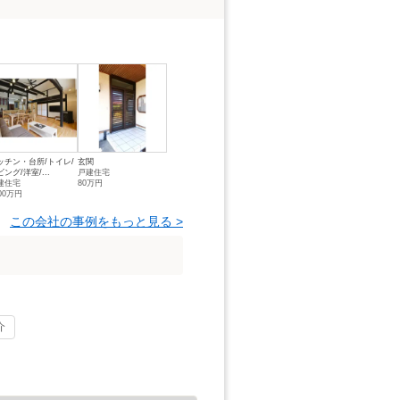
ッチン・台所/トイレ/
玄関
ング/洋室/...
戸建住宅
建住宅
80万円
00万円
この会社の事例をもっと見る >
介