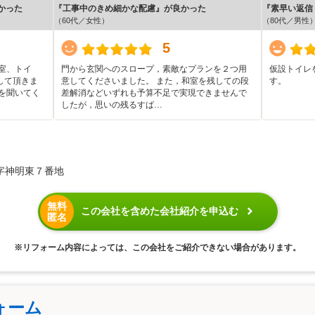
かった
『工事中のきめ細かな配慮』が良かった
『素早い返信
（60代／女性）
（80代／男性
5
室、トイ
門から玄関へのスロープ，素敵なプランを２つ用
仮設トイレ
して頂きま
意してくださいました。 また，和室を残しての段
す。
を聞いてく
差解消などいずれも予算不足で実現できませんで
したが，思いの残るすば…
字神明東７番地
無料
この会社を含めた会社紹介を申込む
匿名
※リフォーム内容によっては、この会社をご紹介できない場合があります。
ォーム