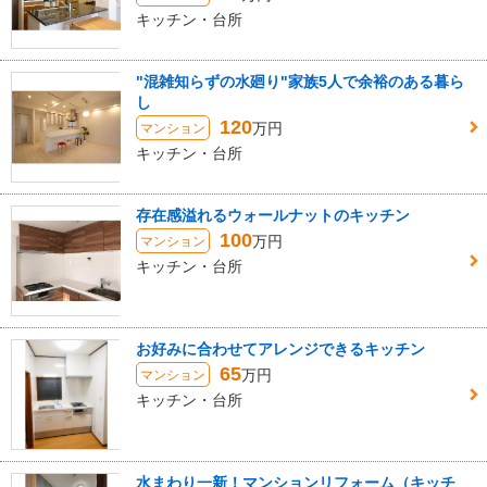
キッチン・台所
"混雑知らずの水廻り"家族5人で余裕のある暮ら
し
120
万円
マンション
キッチン・台所
存在感溢れるウォールナットのキッチン
100
万円
マンション
キッチン・台所
お好みに合わせてアレンジできるキッチン
65
万円
マンション
キッチン・台所
水まわり一新！マンションリフォーム（キッチ