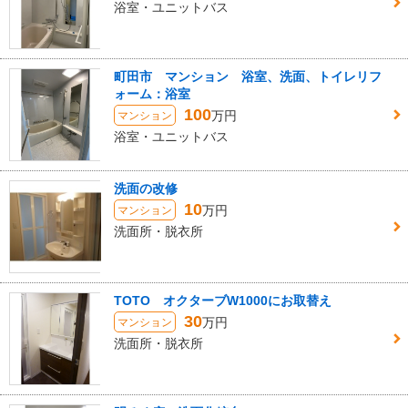
浴室・ユニットバス
町田市 マンション 浴室、洗面、トイレリフ
ォーム：浴室
100
万円
マンション
浴室・ユニットバス
洗面の改修
10
万円
マンション
洗面所・脱衣所
TOTO オクターブW1000にお取替え
30
万円
マンション
洗面所・脱衣所