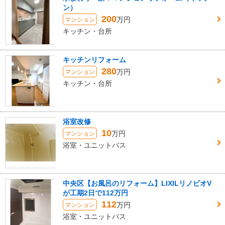
ン）
200
万円
マンション
キッチン・台所
キッチンリフォーム
280
万円
マンション
キッチン・台所
浴室改修
10
万円
マンション
浴室・ユニットバス
中央区【お風呂のリフォーム】LIXILリノビオV
が工期2日で112万円
112
万円
マンション
浴室・ユニットバス