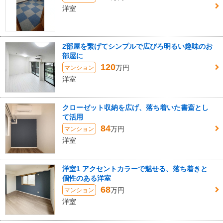
洋室
2部屋を繋げてシンプルで広びろ明るい趣味のお
部屋に
120
万円
マンション
洋室
クローゼット収納を広げ、落ち着いた書斎とし
て活用
84
万円
マンション
洋室
洋室1 アクセントカラーで魅せる、落ち着きと
個性のある洋室
68
万円
マンション
洋室