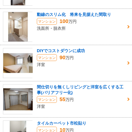
動線のスリム化 将来を見据えた間取り
100
万円
マンション
洗面所・脱衣所
DIYでコストダウンに成功
90
万円
マンション
洋室
間仕切りを無くしリビングと洋室を広くする工
事(バリアフリー化)
55
万円
マンション
洋室
タイルカーペット市松貼り
10
万円
マンション