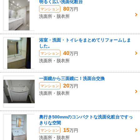
明るく広い洗面化粧台
80
万円
マンション
洗面所・脱衣所
浴室・洗面・トイレをまとめてリフォームしま
した。
40
万円
マンション
洗面所・脱衣所
一面鏡から三面鏡に！洗面台交換
20
万円
マンション
洗面所・脱衣所
奥行き500mmのコンパクトな洗面化粧台ですっ
きりな空間
15
万円
マンション
洗面所・脱衣所