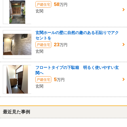
58
万円
戸建住宅
玄関
玄関ホールの壁に自然の趣のある石貼りでアク
セントを
23
万円
戸建住宅
玄関
フロートタイプの下駄箱 明るく使いやすい玄
関へ
5
万円
戸建住宅
玄関
最近見た事例