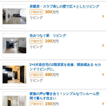
床暖房・スラブ表しの壁で広々としたリビング
300
万円
戸建住宅
リビング
住みつなぐ家 リビング
100
万円
戸建住宅
リビング
2×4木造住宅の2階居室を改修、開放感ある セカ
ンドリビングに。
490
万円
戸建住宅
リビング
家族の声が響き合う！シンプルなワンルーム空
間で暮らす住まい
150
万円
戸建住宅