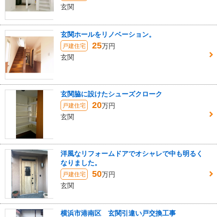
玄関
玄関ホールをリノベーション。
25
万円
戸建住宅
玄関
玄関脇に設けたシューズクローク
20
万円
戸建住宅
玄関
洋風なリフォームドアでオシャレで中も明るく
なりました。
50
万円
戸建住宅
玄関
横浜市港南区 玄関引違い戸交換工事