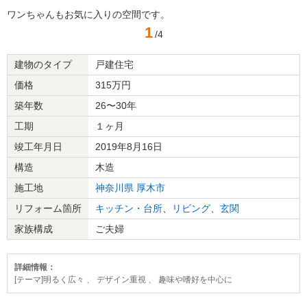
ワンちゃんもお気に入りの空間です。
1
/4
建物のタイプ
戸建住宅
価格
315万円
築年数
26〜30年
工期
１ヶ月
竣工年月日
2019年8月16日
構造
木造
施工地
神奈川県
厚木市
リフォーム箇所
キッチン・台所
、
リビング
、
玄関
家族構成
ご夫婦
詳細情報：
[テーマ]明るく広々 、 デザイン重視 、 趣味や嗜好を中心に