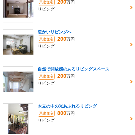
200
万円
戸建住宅
リビング
暖かいリビングへ
200
万円
戸建住宅
リビング
自然で開放感のあるリビングスペース
200
万円
戸建住宅
リビング
木立の中の光あふれるリビング
800
万円
戸建住宅
リビング