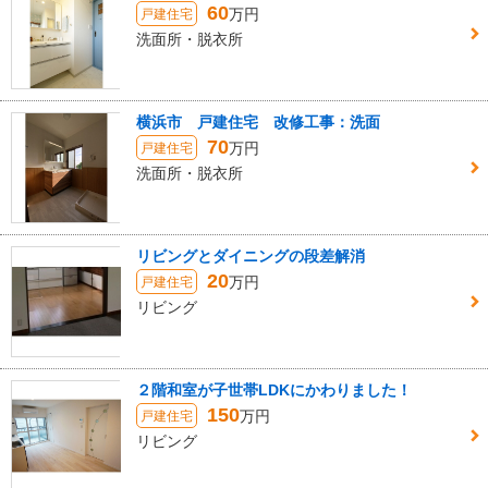
60
万円
戸建住宅
洗面所・脱衣所
横浜市 戸建住宅 改修工事：洗面
70
万円
戸建住宅
洗面所・脱衣所
リビングとダイニングの段差解消
20
万円
戸建住宅
リビング
２階和室が子世帯LDKにかわりました！
150
万円
戸建住宅
リビング