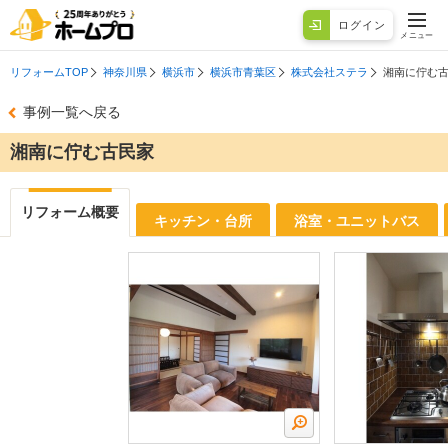
ログイン
メニュー
リフォームTOP
神奈川県
横浜市
横浜市青葉区
株式会社ステラ
湘南に佇む
事例一覧へ戻る
湘南に佇む古民家
リフォーム概要
キッチン・台所
浴室・ユニットバス