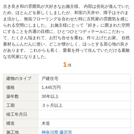
古き良き和の雰囲気が大好きなお施主様。 内部は劣化が進んでいた
ため、ほとんどを新しくしましたが、和室の天井や、障子はそのま
ま活かし、無垢フローリングを合わせた時に古民家の雰囲気を感じ
られる空間にしました。 お施主様にとって『好き』に囲まれた空間
にすることを共通の目標に、ひとつひとつディテールにこだわっ
て、たくさん悩まれて、お打ち合せを重ね、作り上げたお家。 自然
素材もふんだんに使い、どこか懐かしく、ほっとする居心地の良さ
があります。 これからも長く、愛着を持って住んでいただける素敵
な古民家になりました。
1
/9
建物のタイプ
戸建住宅
価格
1,445万円
築年数
30年以上
工期
３ヶ月以上
竣工年月日
構造
木造
施工地
神奈川県
藤沢市