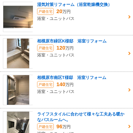
湿気対策リフォーム（浴室乾燥機交換）
20
万円
戸建住宅
浴室・ユニットバス
相模原市緑区K様邸 浴室リフォーム
120
万円
戸建住宅
浴室・ユニットバス
相模原市南区T様邸 浴室リフォーム
140
万円
戸建住宅
浴室・ユニットバス
ライフスタイルに合わせて様々な工夫ある暖か
なバスルームへ。
96
万円
戸建住宅