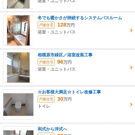
浴室・ユニットバス
冬でも暖かさが持続するシステムバスルーム
128
万円
戸建住宅
浴室・ユニットバス
相模原市緑区／浴室改装工事
96
万円
戸建住宅
浴室・ユニットバス
☆お客様大満足☆トイレ改修工事
30
万円
戸建住宅
トイレ
和式から洋式へ