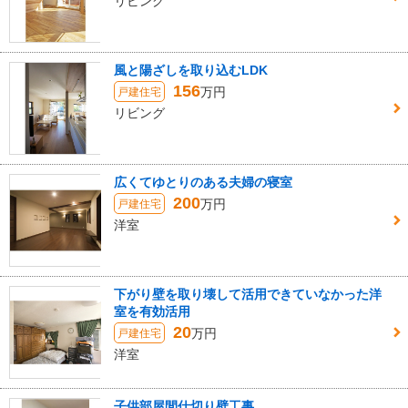
リビング
風と陽ざしを取り込むLDK
156
万円
戸建住宅
リビング
広くてゆとりのある夫婦の寝室
200
万円
戸建住宅
洋室
下がり壁を取り壊して活用できていなかった洋
室を有効活用
20
万円
戸建住宅
洋室
子供部屋間仕切り壁工事