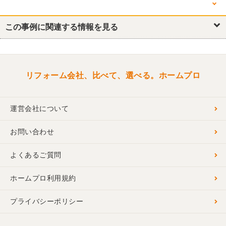
他の箇所を見る
キッチン・台所
この事例に関連する情報を見る
浴室・ユニットバス
トイレ
洗面所・脱衣所
リビング
洋室
和室
玄関
リフォーム会社、比べて、選べる。ホームプロ
運営会社について
お問い合わせ
よくあるご質問
ホームプロ利用規約
プライバシーポリシー