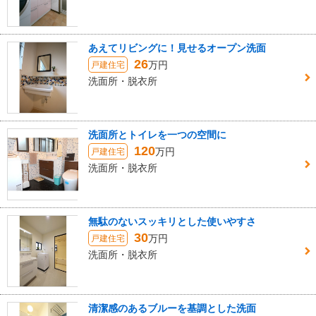
あえてリビングに！見せるオープン洗面
26
万円
戸建住宅
洗面所・脱衣所
洗面所とトイレを一つの空間に
120
万円
戸建住宅
洗面所・脱衣所
無駄のないスッキリとした使いやすさ
30
万円
戸建住宅
洗面所・脱衣所
清潔感のあるブルーを基調とした洗面