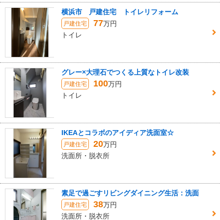
横浜市 戸建住宅 トイレリフォーム
77
万円
戸建住宅
トイレ
グレー×大理石でつくる上質なトイレ改装
100
万円
戸建住宅
トイレ
IKEAとコラボのアイディア洗面室☆
20
万円
戸建住宅
洗面所・脱衣所
素足で過ごすリビングダイニング生活：洗面
38
万円
戸建住宅
洗面所・脱衣所