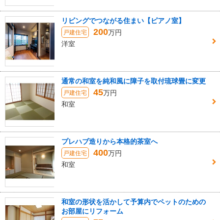
リビングでつながる住まい【ピアノ室】
200
万円
戸建住宅
洋室
通常の和室を純和風に障子を取付琉球畳に変更
45
万円
戸建住宅
和室
プレハブ造りから本格的茶室へ
400
万円
戸建住宅
和室
和室の形状を活かして予算内でペットのための
お部屋にリフォーム