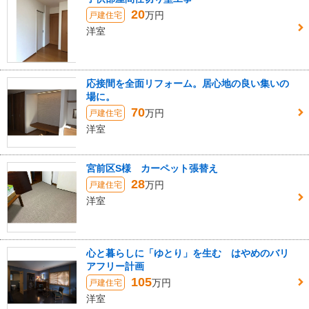
20
万円
戸建住宅
洋室
応接間を全面リフォーム。居心地の良い集いの
場に。
70
万円
戸建住宅
洋室
宮前区S様 カーペット張替え
28
万円
戸建住宅
洋室
心と暮らしに「ゆとり」を生む はやめのバリ
アフリー計画
105
万円
戸建住宅
洋室