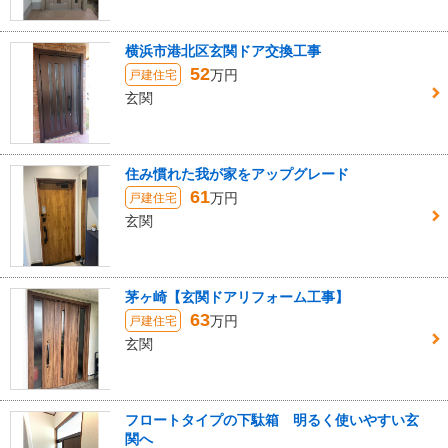
横浜市港北区玄関ドア交換工事
52
万円
戸建住宅
玄関
住み慣れた我が家をアップグレード
61
万円
戸建住宅
玄関
茅ヶ崎【玄関ドアリフォーム工事】
63
万円
戸建住宅
玄関
フロートタイプの下駄箱 明るく使いやすい玄
関へ