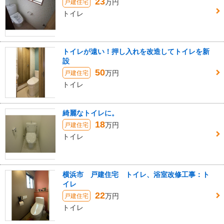
23
万円
戸建住宅
トイレ
トイレが遠い！押し入れを改造してトイレを新
設
50
万円
戸建住宅
トイレ
綺麗なトイレに。
18
万円
戸建住宅
トイレ
横浜市 戸建住宅 トイレ、浴室改修工事：ト
イレ
22
万円
戸建住宅
トイレ