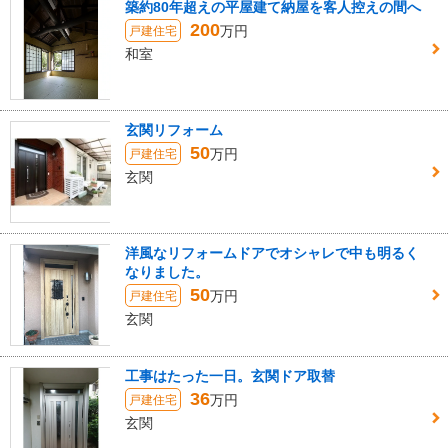
築約80年超えの平屋建て納屋を客人控えの間へ
200
万円
戸建住宅
和室
玄関リフォーム
50
万円
戸建住宅
玄関
洋風なリフォームドアでオシャレで中も明るく
なりました。
50
万円
戸建住宅
玄関
工事はたった一日。玄関ドア取替
36
万円
戸建住宅
玄関