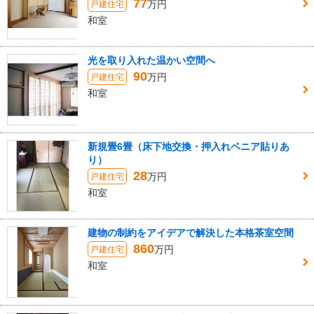
77
万円
戸建住宅
和室
光を取り入れた温かい空間へ
90
万円
戸建住宅
和室
新規畳6畳（床下地交換・押入れベニア貼りあ
り）
28
万円
戸建住宅
和室
建物の制約をアイデアで解決した本格茶室空間
860
万円
戸建住宅
和室