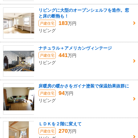
リビングに大型のオープンシェルフを造作。窓
と床の断熱も！
183
万円
戸建住宅
リビング
ナチュラル＋アメリカンヴィンテージ
441
万円
戸建住宅
リビング
床暖房の暖かさをガイナ塗装で保温効果抜群に
94
万円
戸建住宅
リビング
ＬＤＫを２階に変えて
270
万円
戸建住宅