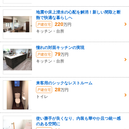
地震や床上浸水の心配を解消！新しい間取と断
熱で快適な暮らしへ
220
万円
戸建住宅
キッチン・台所
憧れの対面キッチンの実現
79
万円
戸建住宅
キッチン・台所
来客用のシックなレストルーム
28
万円
戸建住宅
トイレ
使い勝手が良くなり、内装も華やか且つ統一感
のある空間に