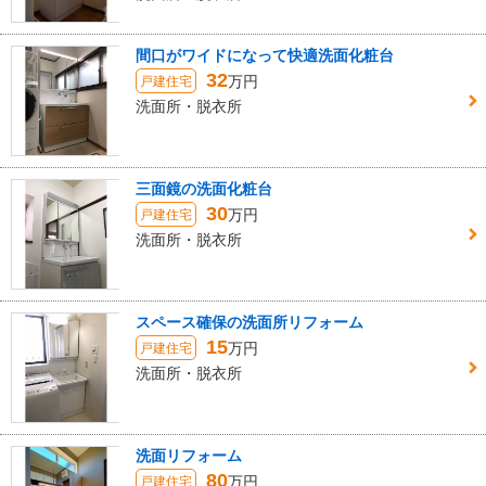
間口がワイドになって快適洗面化粧台
32
万円
戸建住宅
洗面所・脱衣所
三面鏡の洗面化粧台
30
万円
戸建住宅
洗面所・脱衣所
スペース確保の洗面所リフォーム
15
万円
戸建住宅
洗面所・脱衣所
洗面リフォーム
80
万円
戸建住宅