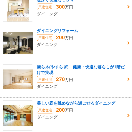
暖かく快適なＬＤＫ
300
万円
戸建住宅
ダイニング
ダイニングリフォーム
200
万円
戸建住宅
ダイニング
康ら木(やすらぎ) 健康・快適な暮らしが1階だ
けで実現
270
万円
戸建住宅
ダイニング
美しい庭を眺めながら過ごせるダイニング
200
万円
戸建住宅
ダイニング