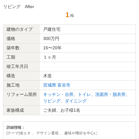
リビング After
1
/6
建物のタイプ
戸建住宅
価格
300万円
築年数
16〜20年
工期
１ヶ月
竣工年月日
構造
木造
施工地
宮城県
富谷市
リフォーム箇所
キッチン・台所
、
トイレ
、
洗面所・脱衣所
、
リビング
、
ダイニング
家族構成
ご夫婦、お子様1名
詳細情報：
[テーマ]省エネ 、 デザイン重視 、 趣味や嗜好を中心に