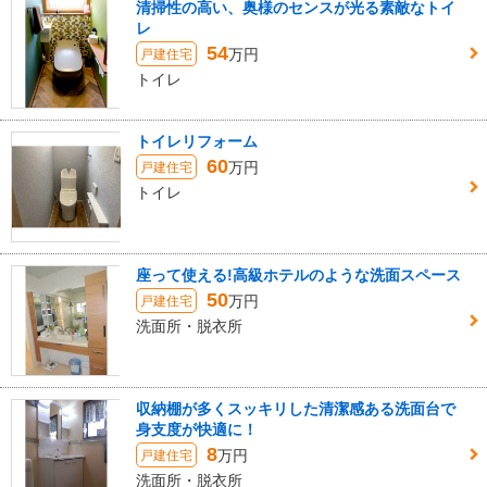
清掃性の高い、奥様のセンスが光る素敵なトイ
レ
54
万円
戸建住宅
トイレ
トイレリフォーム
60
万円
戸建住宅
トイレ
座って使える!高級ホテルのような洗面スペース
50
万円
戸建住宅
洗面所・脱衣所
収納棚が多くスッキリした清潔感ある洗面台で
身支度が快適に！
8
万円
戸建住宅
洗面所・脱衣所