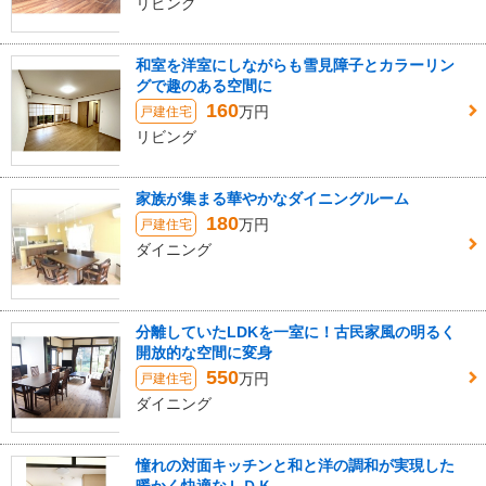
リビング
和室を洋室にしながらも雪見障子とカラーリン
グで趣のある空間に
160
万円
戸建住宅
リビング
家族が集まる華やかなダイニングルーム
180
万円
戸建住宅
ダイニング
分離していたLDKを一室に！古民家風の明るく
開放的な空間に変身
550
万円
戸建住宅
ダイニング
憧れの対面キッチンと和と洋の調和が実現した