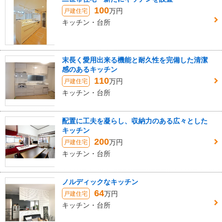
100
万円
戸建住宅
キッチン・台所
末長く愛用出来る機能と耐久性を完備した清潔
感のあるキッチン
110
万円
戸建住宅
キッチン・台所
配置に工夫を凝らし、収納力のある広々とした
キッチン
200
万円
戸建住宅
キッチン・台所
ノルディックなキッチン
64
万円
戸建住宅
キッチン・台所