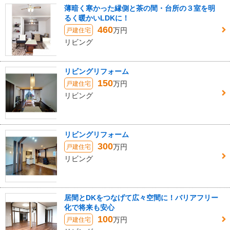
薄暗く寒かった縁側と茶の間・台所の３室を明
るく暖かいLDKに！
460
万円
戸建住宅
リビング
リビングリフォーム
150
万円
戸建住宅
リビング
リビングリフォーム
300
万円
戸建住宅
リビング
居間とDKをつなげて広々空間に！バリアフリー
化で将来も安心
100
万円
戸建住宅