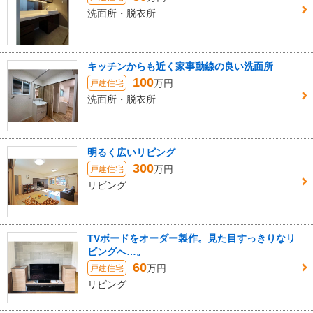
洗面所・脱衣所
キッチンからも近く家事動線の良い洗面所
100
万円
戸建住宅
洗面所・脱衣所
明るく広いリビング
300
万円
戸建住宅
リビング
TVボードをオーダー製作。見た目すっきりなリ
ビングへ…。
60
万円
戸建住宅
リビング