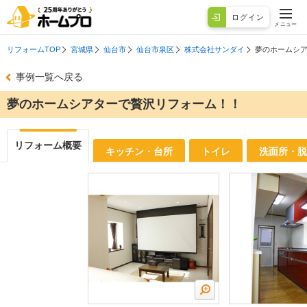
ログイン
メニュー
リフォームTOP
宮城県
仙台市
仙台市泉区
株式会社サンダイ
夢のホームシ
事例一覧へ戻る
夢のホームシアターで贅沢リフォーム！！
リフォーム概要
キッチン・台所
トイレ
洗面所・脱