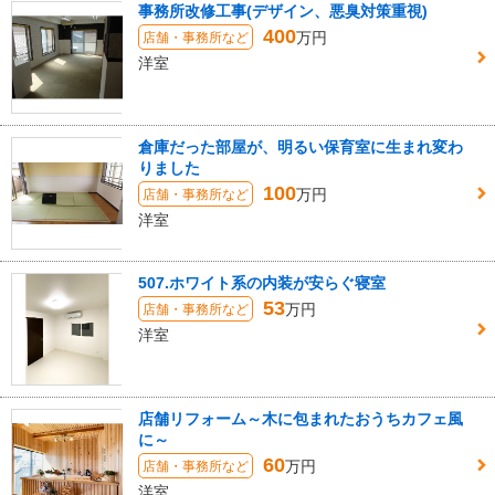
事務所改修工事(デザイン、悪臭対策重視)
400
万円
店舗・事務所など
洋室
倉庫だった部屋が、明るい保育室に生まれ変わ
りました
100
万円
店舗・事務所など
洋室
507.ホワイト系の内装が安らぐ寝室
53
万円
店舗・事務所など
洋室
店舗リフォーム～木に包まれたおうちカフェ風
に～
60
万円
店舗・事務所など
洋室