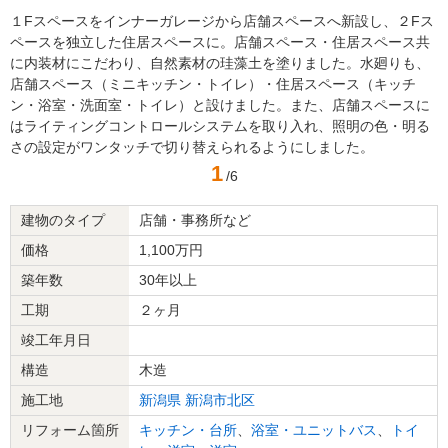
１Fスペースをインナーガレージから店舗スペースへ新設し、２Fス
ペースを独立した住居スペースに。店舗スペース・住居スペース共
に内装材にこだわり、自然素材の珪藻土を塗りました。水廻りも、
店舗スペース（ミニキッチン・トイレ）・住居スペース（キッチ
ン・浴室・洗面室・トイレ）と設けました。また、店舗スペースに
はライティングコントロールシステムを取り入れ、照明の色・明る
さの設定がワンタッチで切り替えられるようにしました。
1
/6
建物のタイプ
店舗・事務所など
価格
1,100万円
築年数
30年以上
工期
２ヶ月
竣工年月日
構造
木造
施工地
新潟県
新潟市北区
リフォーム箇所
キッチン・台所
、
浴室・ユニットバス
、
トイ