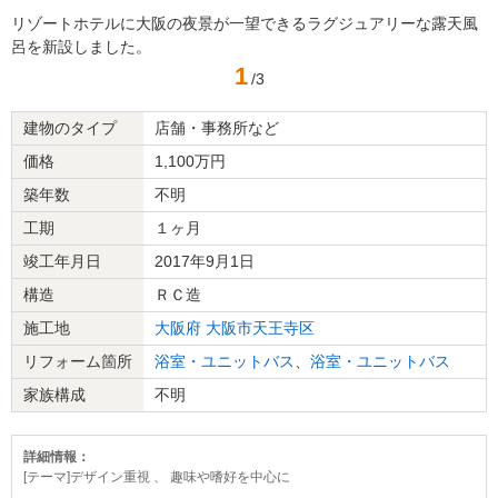
リゾートホテルに大阪の夜景が一望できるラグジュアリーな露天風
呂を新設しました。
1
/3
建物のタイプ
店舗・事務所など
価格
1,100万円
築年数
不明
工期
１ヶ月
竣工年月日
2017年9月1日
構造
ＲＣ造
施工地
大阪府
大阪市天王寺区
リフォーム箇所
浴室・ユニットバス
、
浴室・ユニットバス
家族構成
不明
詳細情報：
[テーマ]デザイン重視 、 趣味や嗜好を中心に