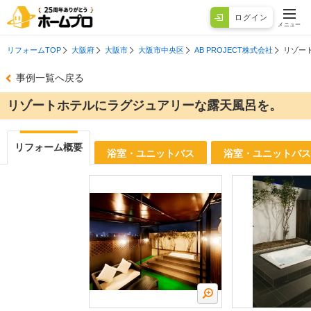
ログイン
メニュー
リフォームTOP
大阪府
大阪市
大阪市中央区
AB PROJECT株式会社
リゾー
事例一覧へ戻る
リゾートホテルにラグジュアリーな露天風呂を。
リフォーム概要
浴室・ユニットバス
浴室・ユニットバス