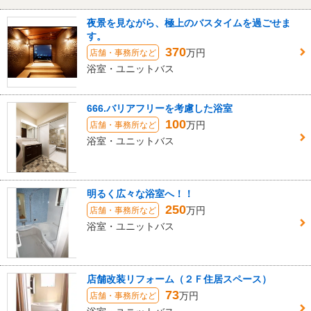
夜景を見ながら、極上のバスタイムを過ごせま
す。
370
万円
店舗・事務所など
浴室・ユニットバス
666.バリアフリーを考慮した浴室
100
万円
店舗・事務所など
浴室・ユニットバス
明るく広々な浴室へ！！
250
万円
店舗・事務所など
浴室・ユニットバス
店舗改装リフォーム（２Ｆ住居スペース）
73
万円
店舗・事務所など