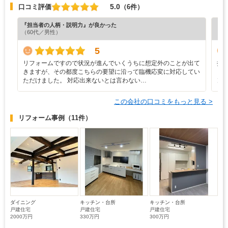
5.0
口コミ評価
（6件）
『担当者の人柄・説明力』が良かった
『丁
（60代／男性）
（5
5
リフォームですので状況が進んでいくうちに想定外のことが出て
担
きますが、その都度こちらの要望に沿って臨機応変に対応してい
ら
ただけました。 対応出来ないとは言わない…
ン
この会社の口コミをもっと見る >
リフォーム事例
（11件）
ダイニング
キッチン・台所
キッチン・台所
戸建住宅
戸建住宅
戸建住宅
2000万円
330万円
300万円