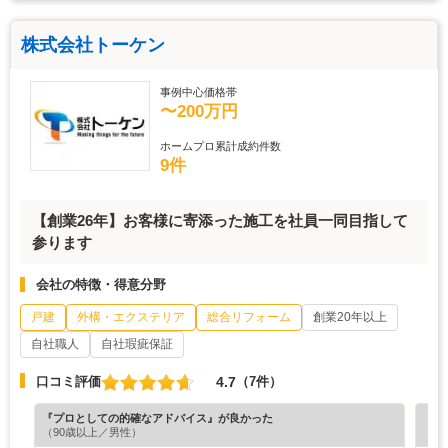
株式会社トーケン
事例中心価格帯
〜200万円
ホームプロ累計成約件数
9件
【創業26年】お客様に寄添った施工を社員一同目指して
参ります
会社の特徴・得意分野
戸建
外構・エクステリア
総合リフォーム
創業20年以上
自社職人
自社瑕疵保証
4.7
口コミ評価
（7件）
『プロとしての的確なアドバイス』が良かった
『丁
（90歳以上／男性）
（5