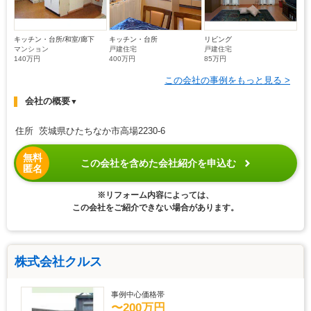
キッチン・台所/和室/廊下
キッチン・台所
リビング
マンション
戸建住宅
戸建住宅
140万円
400万円
85万円
この会社の事例をもっと見る >
会社の概要
▼
住所 茨城県ひたちなか市高場2230-6
無料
この会社を含めた会社紹介を申込む
匿名
※リフォーム内容によっては、
この会社をご紹介できない場合があります。
株式会社クルス
事例中心価格帯
〜200万円