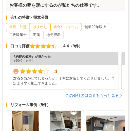
お客様の夢を形にするのが私たちの仕事です。
会社の特徴・得意分野
屋根・外壁
水まわり
総合リフォーム
創業20年以上
二級建築士
宅建
地元密着
4.4
口コミ評価
（9件）
『納得の価格』が良かった
『丁
（60代／男性）
（3
4
対応を急がせてしまったが、丁寧に対応してくださいました。予
丁
定より早く施工できました。
応
この会社の口コミをもっと見る >
リフォーム事例
（5件）