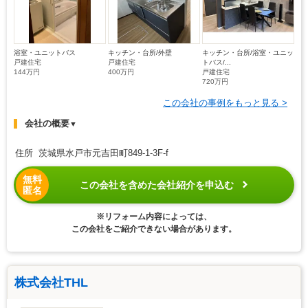
浴室・ユニットバス
キッチン・台所/外壁
キッチン・台所/浴室・ユニッ
戸建住宅
戸建住宅
トバス/...
144万円
400万円
戸建住宅
720万円
この会社の事例をもっと見る >
会社の概要
▼
住所 茨城県水戸市元吉田町849-1-3F-f
無料
この会社を含めた会社紹介を申込む
匿名
※リフォーム内容によっては、
この会社をご紹介できない場合があります。
株式会社THL