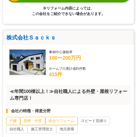
※リフォーム内容によっては、
この会社をご紹介できない場合があります。
株式会社Ｓａｃｋｓ
事例中心価格帯
100〜200万円
ホームプロ累計成約件数
415件
≪年間100棟以上！≫自社職人による外壁・屋根リフォー
ム専門店！
会社の特徴・得意分野
戸建
屋根・外壁
総合リフォーム
スピード見積り
自社職人
施工管理技士
地元密着