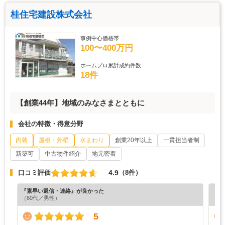
桂住宅建設株式会社
事例中心価格帯
100〜400万円
ホームプロ累計成約件数
18件
【創業44年】地域のみなさまとともに
会社の特徴・得意分野
内装
屋根・外壁
水まわり
創業20年以上
一貫担当者制
新築可
中古物件紹介
地元密着
4.9
口コミ評価
（8件）
『素早い返信・連絡』が良かった
『プ
（60代／男性）
（5
5