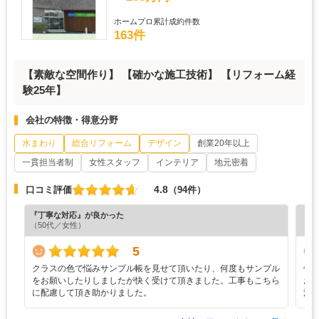
ホームプロ累計成約件数
163件
【素敵な空間作り】 【確かな施工技術】 【リフォーム経
験25年】
会社の特徴・得意分野
水まわり
総合リフォーム
デザイン
創業20年以上
一貫担当者制
女性スタッフ
インテリア
地元密着
4.8
口コミ評価
（94件）
『丁寧な対応』が良かった
『プ
（50代／女性）
（6
5
クラスの色で悩みサンプル帳を見せて頂いたり、何度もサンプル
何
をお願いしたりしましたが快く受けて頂きました。工事もこちら
お
に配慮して頂き助かりました。
満