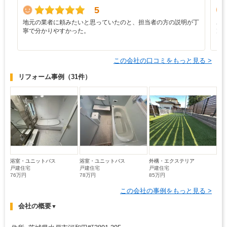
5
地元の業者に頼みたいと思っていたのと、担当者の方の説明が丁
こ
寧で分かりやすかった。
ン
まし
この会社の口コミをもっと見る >
リフォーム事例
（31件）
浴室・ユニットバス
浴室・ユニットバス
外構・エクステリア
戸建住宅
戸建住宅
戸建住宅
76万円
78万円
85万円
この会社の事例をもっと見る >
会社の概要
▼