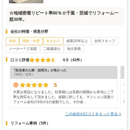
☆地域密着リピート率80％☆千葉・茨城でリフォーム一
筋30年。
会社の特徴・得意分野
内装
屋根・外壁
水まわり
創業20年以上
女性スタッフ
メーカーＦＣ加盟
二級建築士
地元密着
4.5
口コミ評価
（42件）
『担当者の人柄・説明力』が良かった
『満
（50代／女性）
（5
5
大変お世話になりました。社長様には見積の段階から本当にご丁
押
寧な対応をして頂きました。金額に対しても、マンション請負リ
ズ
フォーム会社の3分の1の金額でした。その金…
性
この会社の口コミをもっと見る >
リフォーム事例
（5件）