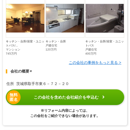
キッチン・台所/浴室・ユニッ
キッチン・台所
キッチン・台所/浴室・ユニッ
トバス/...
戸建住宅
トバス
マンション
120万円
戸建住宅
745万円
400万円
この会社の事例をもっと見る >
会社の概要
▼
住所 茨城県取手市東６－７２－２０
無料
この会社を含めた会社紹介を申込む
匿名
※リフォーム内容によっては、
この会社をご紹介できない場合があります。