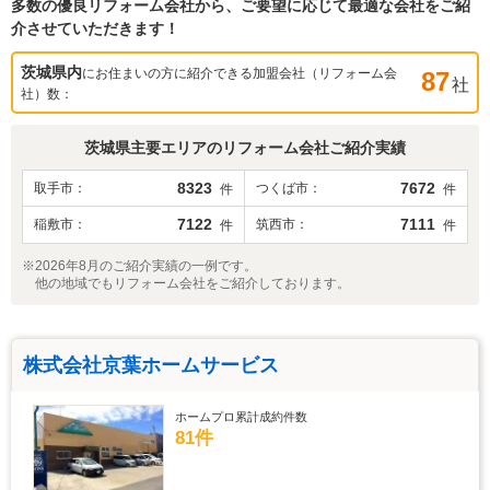
多数の優良リフォーム会社から、ご要望に応じて最適な会社をご紹
介させていただきます！
茨城県
内
にお住まいの方に紹介できる加盟会社（リフォーム会
87
社
社）数：
茨城県
主要エリアのリフォーム会社ご紹介実績
8323
7672
取手市
つくば市
件
件
7122
7111
稲敷市
筑西市
件
件
※2026年8月のご紹介実績の一例です。
他の地域でもリフォーム会社をご紹介しております。
株式会社京葉ホームサービス
ホームプロ累計成約件数
81件