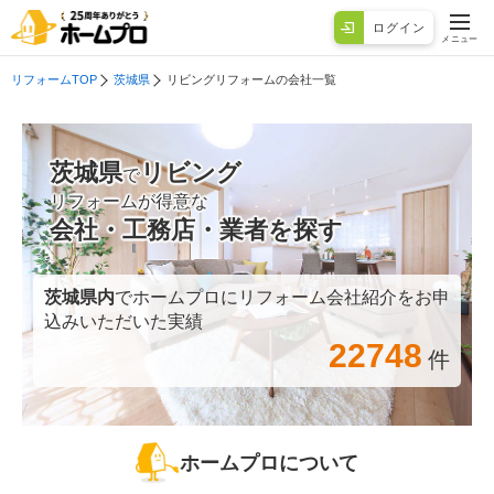
ログイン
メニュー
リフォームTOP
茨城県
リビングリフォームの会社一覧
茨城県
リビング
で
リフォームが得意な
会社・工務店・業者を探す
茨城県
内
でホームプロにリフォーム会社紹介をお申
込みいただいた実績
22748
件
ホームプロについて