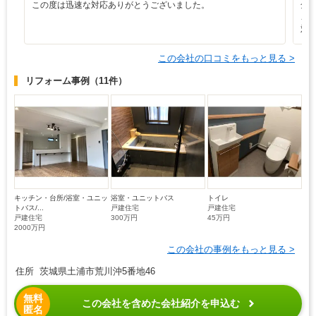
この度は迅速な対応ありがとうございました。
全
こ
対
この会社の口コミをもっと見る >
リフォーム事例
（11件）
キッチン・台所/浴室・ユニッ
浴室・ユニットバス
トイレ
トバス/...
戸建住宅
戸建住宅
戸建住宅
300万円
45万円
2000万円
この会社の事例をもっと見る >
住所 茨城県土浦市荒川沖5番地46
無料
この会社を含めた会社紹介を申込む
匿名