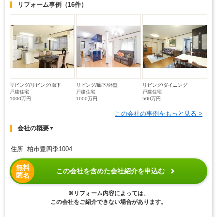
リフォーム事例
（16件）
リビング/リビング/廊下
リビング/廊下/外壁
リビング/ダイニング
戸建住宅
戸建住宅
戸建住宅
1000万円
1000万円
500万円
この会社の事例をもっと見る >
会社の概要
▼
住所 柏市豊四季1004
無料
この会社を含めた会社紹介を申込む
匿名
※リフォーム内容によっては、
この会社をご紹介できない場合があります。