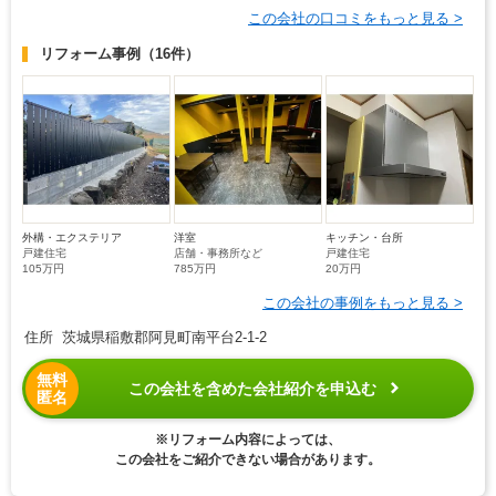
この会社の口コミをもっと見る >
リフォーム事例
（16件）
外構・エクステリア
洋室
キッチン・台所
戸建住宅
店舗・事務所など
戸建住宅
105万円
785万円
20万円
この会社の事例をもっと見る >
住所 茨城県稲敷郡阿見町南平台2-1-2
無料
この会社を含めた会社紹介を申込む
匿名
※リフォーム内容によっては、
この会社をご紹介できない場合があります。