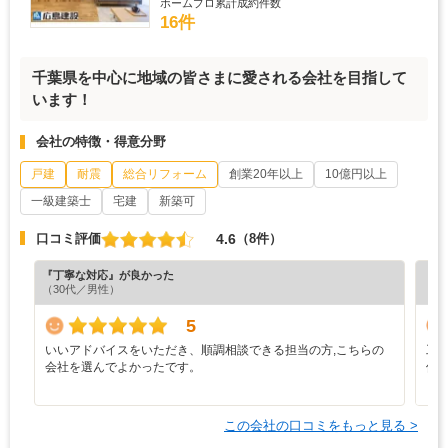
ホームプロ累計成約件数
16件
千葉県を中心に地域の皆さまに愛される会社を目指して
います！
会社の特徴・得意分野
戸建
耐震
総合リフォーム
創業20年以上
10億円以上
一級建築士
宅建
新築可
4.6
口コミ評価
（8件）
『丁寧な対応』が良かった
『デ
（30代／男性）
（4
5
いいアドバイスをいただき、順調相談できる担当の方,こちらの
工
会社を選んでよかったです。
件
と
この会社の口コミをもっと見る >