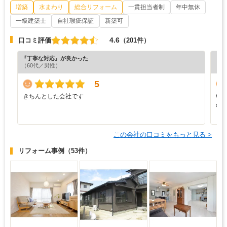
増築
水まわり
総合リフォーム
一貫担当者制
年中無休
一級建築士
自社瑕疵保証
新築可
4.6
口コミ評価
（201件）
『丁寧な対応』が良かった
『納
（60代／男性）
（6
5
きちんとした会社です
い
の
この会社の口コミをもっと見る >
リフォーム事例
（53件）