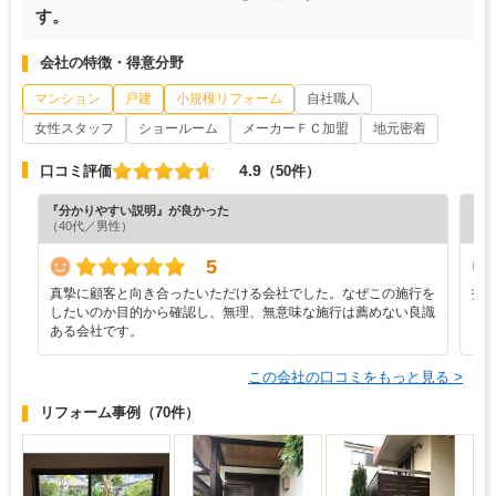
す。
会社の特徴・得意分野
マンション
戸建
小規模リフォーム
自社職人
女性スタッフ
ショールーム
メーカーＦＣ加盟
地元密着
4.9
口コミ評価
（50件）
『分かりやすい説明』が良かった
『担
（40代／男性）
（6
5
真摯に顧客と向き合ったいただける会社でした。なぜこの施行を
技
したいのか目的から確認し、無理、無意味な施行は薦めない良識
ある会社です。
この会社の口コミをもっと見る >
リフォーム事例
（70件）