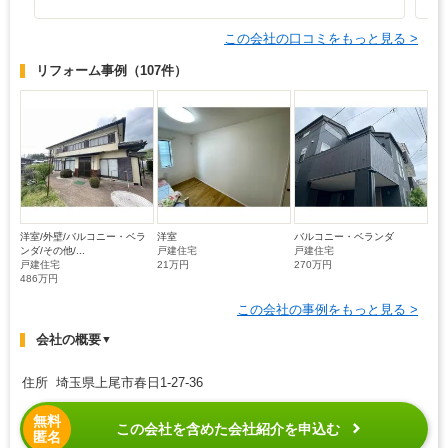
この会社の口コミをもっと見る >
リフォーム事例
（107件）
洋室/外壁/バルコニー・ベラ
洋室
バルコニー・ベランダ
ンダ/その他/...
戸建住宅
戸建住宅
戸建住宅
21万円
270万円
486万円
この会社の事例をもっと見る >
会社の概要
▼
住所 埼玉県上尾市春日1-27-36
無料
この会社を含めた会社紹介を申込む
匿名