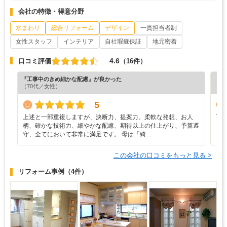
会社の特徴・得意分野
水まわり
総合リフォーム
デザイン
一貫担当者制
女性スタッフ
インテリア
自社瑕疵保証
地元密着
4.6
口コミ評価
（16件）
『工事中のきめ細かな配慮』が良かった
『プ
（70代／女性）
（5
5
上述と一部重複しますが、決断力、提案力、柔軟な発想、お人
丁
柄、確かな技術力、細やかな配慮、期待以上の仕上がり、予算遵
守、全てにおいて非常に満足です。 母は「綺…
この会社の口コミをもっと見る >
リフォーム事例
（4件）