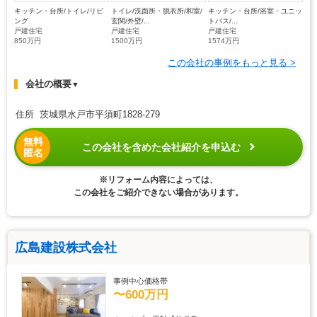
キッチン・台所/トイレ/リビ
トイレ/洗面所・脱衣所/和室/
キッチン・台所/浴室・ユニッ
ング
玄関/外壁/...
トバス/...
戸建住宅
戸建住宅
戸建住宅
850万円
1500万円
1574万円
この会社の事例をもっと見る >
会社の概要
▼
住所 茨城県水戸市平須町1828-279
無料
この会社を含めた会社紹介を申込む
匿名
※リフォーム内容によっては、
この会社をご紹介できない場合があります。
広島建設株式会社
事例中心価格帯
〜600万円