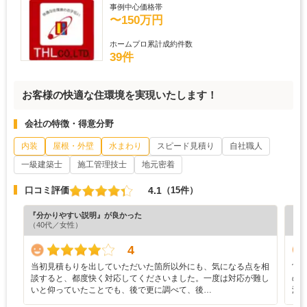
事例中心価格帯
〜150万円
ホームプロ累計成約件数
39件
お客様の快適な住環境を実現いたします！
会社の特徴・得意分野
内装
屋根・外壁
水まわり
スピード見積り
自社職人
一級建築士
施工管理技士
地元密着
4.1
口コミ評価
（15件）
『分かりやすい説明』が良かった
『担
（40代／女性）
（6
4
当初見積もりを出していただいた箇所以外にも、気になる点を相
営
談すると、都度快く対応してくださいました。一度は対応が難し
の
いと仰っていたことでも、後で更に調べて、後…
渡