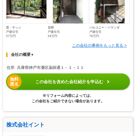
窓・サッシ
玄関
バルコニー・ベランダ
戸建住宅
戸建住宅
戸建住宅
57万円
28万円
78万円
この会社の事例をもっと見る >
会社の概要
▼
住所 兵庫県神戸市灘区薬師通１－１－１１
無料
この会社を含めた会社紹介を申込む
匿名
※リフォーム内容によっては、
この会社をご紹介できない場合があります。
株式会社イント