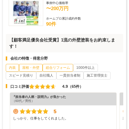
事例中心価格帯
〜200万円
ホームプロ累計成約件数
90件
【顧客満足優良会社受賞】1流の外壁塗装をお約束しま
す！
会社の特徴・得意分野
内装
屋根・外壁
総合リフォーム
1000件以上
スピード見積り
自社職人
一貫担当者制
施工管理技士
4.9
口コミ評価
（65件）
『担当者の人柄・説明力』が良かった
『丁
（60代／男性）
（6
5
しっかり、仕事をしてくれました。
親