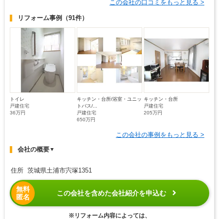
この会社の口コミをもっと見る >
リフォーム事例
（91件）
トイレ
キッチン・台所/浴室・ユニッ
キッチン・台所
戸建住宅
トバス/...
戸建住宅
36万円
戸建住宅
205万円
650万円
この会社の事例をもっと見る >
会社の概要
▼
住所 茨城県土浦市宍塚1351
無料
この会社を含めた会社紹介を申込む
匿名
※リフォーム内容によっては、