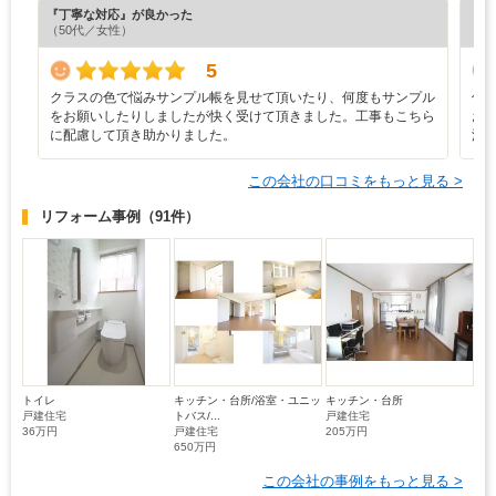
『丁寧な対応』が良かった
『プ
（50代／女性）
（6
5
クラスの色で悩みサンプル帳を見せて頂いたり、何度もサンプル
何
をお願いしたりしましたが快く受けて頂きました。工事もこちら
お
に配慮して頂き助かりました。
満
この会社の口コミをもっと見る >
リフォーム事例
（91件）
トイレ
キッチン・台所/浴室・ユニッ
キッチン・台所
戸建住宅
トバス/...
戸建住宅
36万円
戸建住宅
205万円
650万円
この会社の事例をもっと見る >