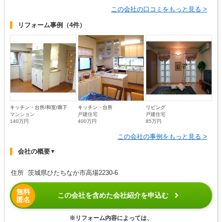
この会社の口コミをもっと見る >
リフォーム事例
（4件）
キッチン・台所/和室/廊下
キッチン・台所
リビング
マンション
戸建住宅
戸建住宅
140万円
400万円
85万円
この会社の事例をもっと見る >
会社の概要
▼
住所 茨城県ひたちなか市高場2230-6
無料
この会社を含めた会社紹介を申込む
匿名
※リフォーム内容によっては、