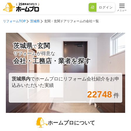
ログイン
メニュー
リフォームTOP
茨城県
玄関・玄関ドアリフォームの会社一覧
茨城県
玄関
で
リフォームが得意な
会社・工務店・業者を探す
茨城県
内
でホームプロにリフォーム会社紹介をお申
込みいただいた実績
22748
件
ホームプロについて