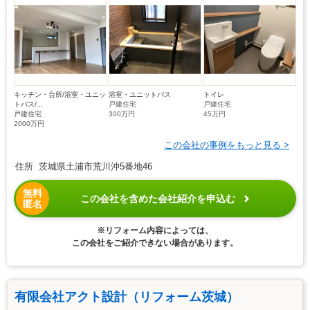
キッチン・台所/浴室・ユニッ
浴室・ユニットバス
トイレ
トバス/...
戸建住宅
戸建住宅
戸建住宅
300万円
45万円
2000万円
この会社の事例をもっと見る >
住所 茨城県土浦市荒川沖5番地46
無料
この会社を含めた会社紹介を申込む
匿名
※リフォーム内容によっては、
この会社をご紹介できない場合があります。
有限会社アクト設計（リフォーム茨城）