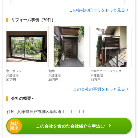
この会社の口コミをもっと見る >
リフォーム事例
（70件）
窓・サッシ
玄関
バルコニー・ベランダ
戸建住宅
戸建住宅
戸建住宅
57万円
28万円
78万円
この会社の事例をもっと見る >
会社の概要
▼
住所 兵庫県神戸市灘区薬師通１－１－１１
無料
この会社を含めた会社紹介を申込む
匿名