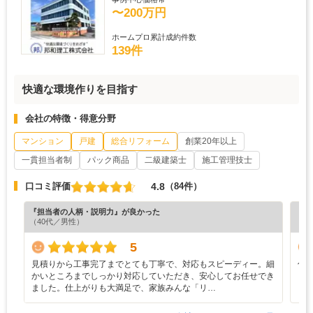
〜200万円
ホームプロ累計成約件数
139件
快適な環境作りを目指す
会社の特徴・得意分野
マンション
戸建
総合リフォーム
創業20年以上
一貫担当者制
パック商品
二級建築士
施工管理技士
4.8
口コミ評価
（84件）
『担当者の人柄・説明力』が良かった
『丁
（40代／男性）
（6
5
見積りから工事完了までとても丁寧で、対応もスピーディー。細
仕
かいところまでしっかり対応していただき、安心してお任せでき
ました。仕上がりも大満足で、家族みんな「リ…