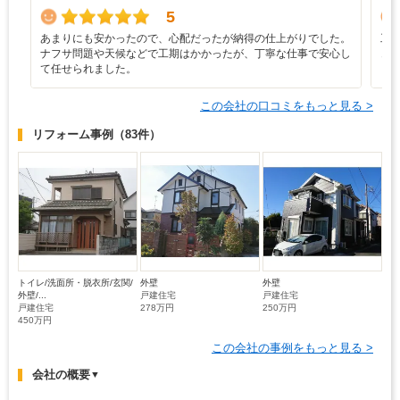
5
あまりにも安かったので、心配だったが納得の仕上がりでした。
工
ナフサ問題や天候などで工期はかかったが、丁寧な仕事で安心し
き
て任せられました。
と
この会社の口コミをもっと見る >
リフォーム事例
（83件）
トイレ/洗面所・脱衣所/玄関/
外壁
外壁
外壁/...
戸建住宅
戸建住宅
戸建住宅
278万円
250万円
450万円
この会社の事例をもっと見る >
会社の概要
▼