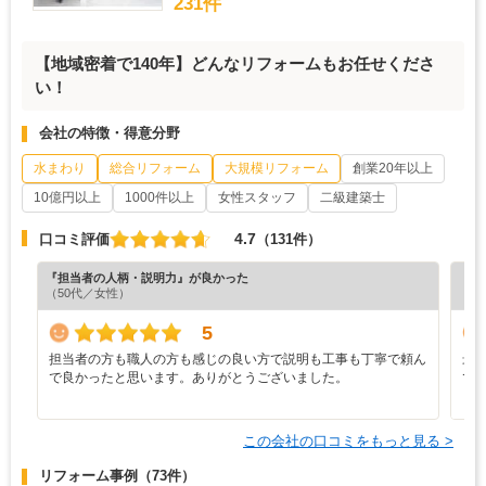
231件
【地域密着で140年】どんなリフォームもお任せくださ
い！
会社の特徴・得意分野
水まわり
総合リフォーム
大規模リフォーム
創業20年以上
10億円以上
1000件以上
女性スタッフ
二級建築士
4.7
口コミ評価
（131件）
『担当者の人柄・説明力』が良かった
『担
（50代／女性）
（4
5
担当者の方も職人の方も感じの良い方で説明も工事も丁寧で頼ん
最
で良かったと思います。ありがとうございました。
で
と
この会社の口コミをもっと見る >
リフォーム事例
（73件）