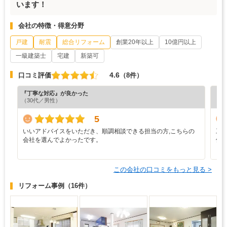
います！
会社の特徴・得意分野
戸建
耐震
総合リフォーム
創業20年以上
10億円以上
一級建築士
宅建
新築可
4.6
口コミ評価
（8件）
『丁寧な対応』が良かった
『デ
（30代／男性）
（4
5
いいアドバイスをいただき、順調相談できる担当の方,こちらの
工
会社を選んでよかったです。
件
と
この会社の口コミをもっと見る >
リフォーム事例
（16件）