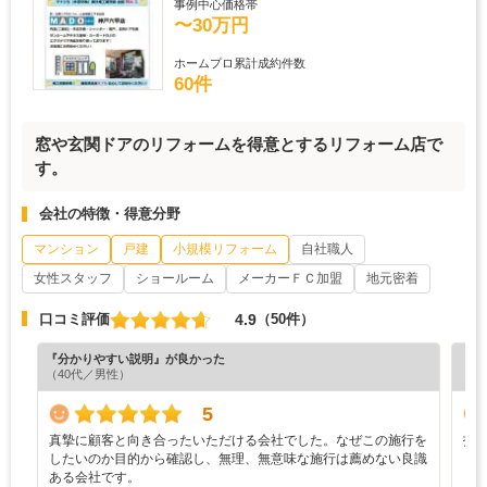
事例中心価格帯
〜30万円
ホームプロ累計成約件数
60件
窓や玄関ドアのリフォームを得意とするリフォーム店で
す。
会社の特徴・得意分野
マンション
戸建
小規模リフォーム
自社職人
女性スタッフ
ショールーム
メーカーＦＣ加盟
地元密着
4.9
口コミ評価
（50件）
『分かりやすい説明』が良かった
『担
（40代／男性）
（6
5
真摯に顧客と向き合ったいただける会社でした。なぜこの施行を
技
したいのか目的から確認し、無理、無意味な施行は薦めない良識
ある会社です。