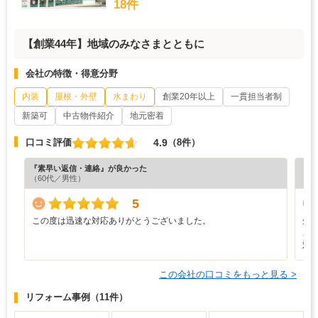
18件
【創業44年】地域のみなさまとともに
会社の特徴・得意分野
内装
屋根・外壁
水まわり
創業20年以上
一貫担当者制
新築可
中古物件紹介
地元密着
4.9
口コミ評価
（8件）
『素早い返信・連絡』が良かった
『プ
（60代／男性）
（5
5
この度は迅速な対応ありがとうございました。
全
こ
対
この会社の口コミをもっと見る >
リフォーム事例
（11件）