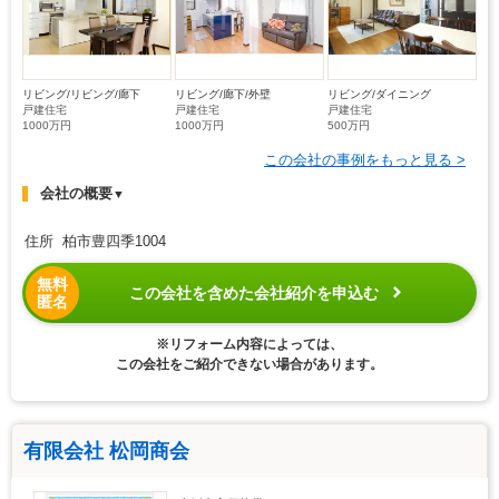
リビング/リビング/廊下
リビング/廊下/外壁
リビング/ダイニング
戸建住宅
戸建住宅
戸建住宅
1000万円
1000万円
500万円
この会社の事例をもっと見る >
会社の概要
▼
住所 柏市豊四季1004
無料
この会社を含めた会社紹介を申込む
匿名
※リフォーム内容によっては、
この会社をご紹介できない場合があります。
有限会社 松岡商会