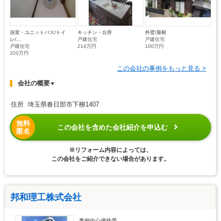
浴室・ユニットバス/トイ
キッチン・台所
外壁/屋根
レ/...
戸建住宅
戸建住宅
戸建住宅
214万円
100万円
320万円
この会社の事例をもっと見る >
会社の概要
▼
住所 埼玉県春日部市下柳1407
無料
この会社を含めた会社紹介を申込む
匿名
※リフォーム内容によっては、
この会社をご紹介できない場合があります。
邦和理工株式会社
事例中心価格帯