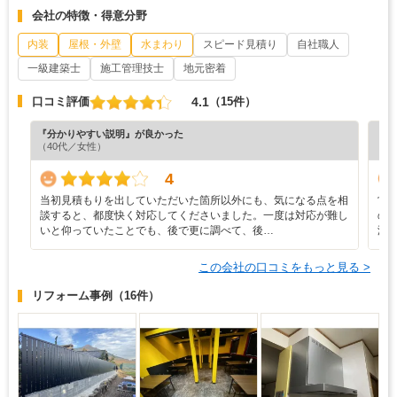
会社の特徴・得意分野
内装
屋根・外壁
水まわり
スピード見積り
自社職人
一級建築士
施工管理技士
地元密着
4.1
口コミ評価
（15件）
『分かりやすい説明』が良かった
『担
（40代／女性）
（6
4
当初見積もりを出していただいた箇所以外にも、気になる点を相
営
談すると、都度快く対応してくださいました。一度は対応が難し
の
いと仰っていたことでも、後で更に調べて、後…
渡
この会社の口コミをもっと見る >
リフォーム事例
（16件）