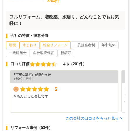
394件
フルリフォーム、増改築、水廻り、どんなことでもお気
軽に！
会社の特徴・得意分野
増築
水まわり
総合リフォーム
一貫担当者制
年中無休
一級建築士
自社瑕疵保証
新築可
4.6
口コミ評価
（201件）
『丁寧な対応』が良かった
『納
（60代／男性）
（6
5
きちんとした会社です
い
の
この会社の口コミをもっと見る >
リフォーム事例
（53件）