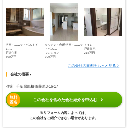
浴室・ユニットバス/トイ
キッチン・台所/浴室・ユニッ
トイレ
レ/...
トバス/...
戸建住宅
戸建住宅
マンション
218万円
600万円
900万円
この会社の事例をもっと見る >
会社の概要
▼
住所 千葉県船橋市藤原3-16-17
無料
この会社を含めた会社紹介を申込む
匿名
※リフォーム内容によっては、
この会社をご紹介できない場合があります。