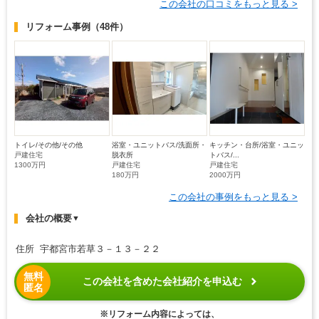
この会社の口コミをもっと見る >
リフォーム事例
（48件）
トイレ/その他/その他
浴室・ユニットバス/洗面所・
キッチン・台所/浴室・ユニッ
戸建住宅
脱衣所
トバス/...
1300万円
戸建住宅
戸建住宅
180万円
2000万円
この会社の事例をもっと見る >
会社の概要
▼
住所 宇都宮市若草３－１３－２２
無料
この会社を含めた会社紹介を申込む
匿名
※リフォーム内容によっては、