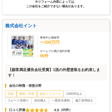
※リフォーム内容によっては、
この会社をご紹介できない場合があります。
株式会社イント
事例中心価格帯
〜200万円
ホームプロ累計成約件数
90件
【顧客満足優良会社受賞】1流の外壁塗装をお約束しま
す！
会社の特徴・得意分野
内装
屋根・外壁
総合リフォーム
1000件以上
スピード見積り
自社職人
一貫担当者制
施工管理技士
4.9
口コミ評価
（65件）