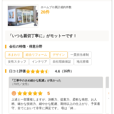
ホームプロ累計成約件数
26件
「いつも親切丁寧に」がモットーです！
会社の特徴・得意分野
水まわり
総合リフォーム
デザイン
一貫担当者制
女性スタッフ
インテリア
自社瑕疵保証
地元密着
4.6
口コミ評価
（16件）
『工事中のきめ細かな配慮』が良かった
『プ
（70代／女性）
（5
5
上述と一部重複しますが、決断力、提案力、柔軟な発想、お人
丁
柄、確かな技術力、細やかな配慮、期待以上の仕上がり、予算遵
守、全てにおいて非常に満足です。 母は「綺…