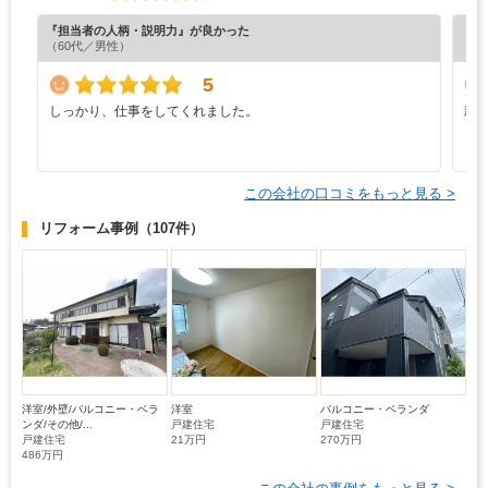
『担当者の人柄・説明力』が良かった
『丁
（60代／男性）
（6
5
しっかり、仕事をしてくれました。
親
この会社の口コミをもっと見る >
リフォーム事例
（107件）
洋室/外壁/バルコニー・ベラ
洋室
バルコニー・ベランダ
ンダ/その他/...
戸建住宅
戸建住宅
戸建住宅
21万円
270万円
486万円