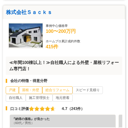
株式会社Ｓａｃｋｓ
事例中心価格帯
100〜200万円
ホームプロ累計成約件数
415件
≪年間100棟以上！≫自社職人による外壁・屋根リフォー
ム専門店！
会社の特徴・得意分野
戸建
屋根・外壁
総合リフォーム
スピード見積り
自社職人
施工管理技士
地元密着
4.7
口コミ評価
（243件）
『納得の価格』が良かった
『丁
（60代／男性）
（6