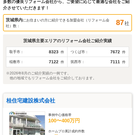
多数の優良リフォーム会社から、ご要望に応じて最適な会社をご紹
介させていただきます！
茨城県
内
にお住まいの方に紹介できる加盟会社（リフォーム会
87
社
社）数：
茨城県
主要エリアのリフォーム会社ご紹介実績
8323
7672
取手市
つくば市
件
件
7122
7111
稲敷市
筑西市
件
件
※2026年8月のご紹介実績の一例です。
他の地域でもリフォーム会社をご紹介しております。
桂住宅建設株式会社
事例中心価格帯
100〜400万円
ホームプロ累計成約件数