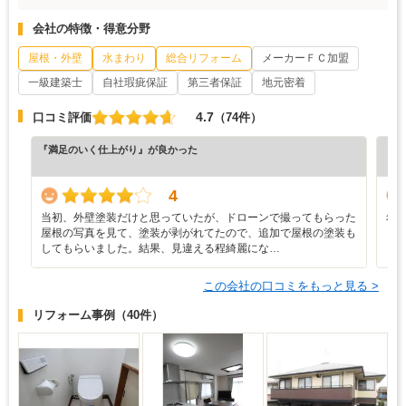
会社の特徴・得意分野
屋根・外壁
水まわり
総合リフォーム
メーカーＦＣ加盟
一級建築士
自社瑕疵保証
第三者保証
地元密着
4.7
口コミ評価
（74件）
『満足のいく仕上がり』が良かった
『満
（7
4
当初、外壁塗装だけと思っていたが、ドローンで撮ってもらった
希
屋根の写真を見て、塗装が剥がれてたので、追加で屋根の塗装も
してもらいました。結果、見違える程綺麗にな…
この会社の口コミをもっと見る >
リフォーム事例
（40件）