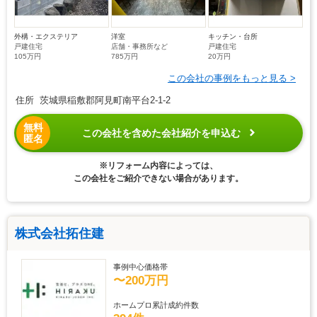
外構・エクステリア
洋室
キッチン・台所
戸建住宅
店舗・事務所など
戸建住宅
105万円
785万円
20万円
この会社の事例をもっと見る >
住所 茨城県稲敷郡阿見町南平台2-1-2
無料
この会社を含めた会社紹介を申込む
匿名
※リフォーム内容によっては、
この会社をご紹介できない場合があります。
株式会社拓住建
事例中心価格帯
〜200万円
ホームプロ累計成約件数