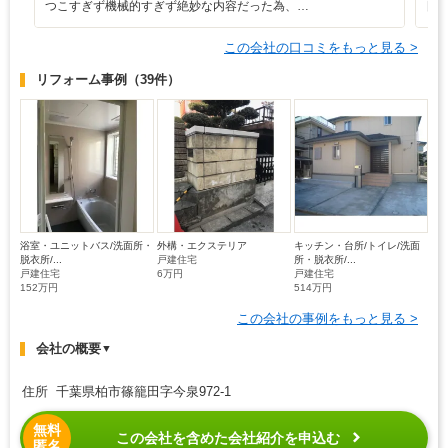
つこすぎず機械的すぎず絶妙な内容だった為、…
日
この会社の口コミをもっと見る >
リフォーム事例
（39件）
浴室・ユニットバス/洗面所・
外構・エクステリア
キッチン・台所/トイレ/洗面
脱衣所/...
戸建住宅
所・脱衣所/...
戸建住宅
6万円
戸建住宅
152万円
514万円
この会社の事例をもっと見る >
会社の概要
▼
住所 千葉県柏市篠籠田字今泉972-1
無料
この会社を含めた会社紹介を申込む
匿名