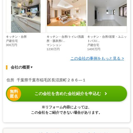
キッチン・台所
キッチン・台所/トイレ/洗面
キッチン・台所/浴室・ユニッ
戸建住宅
所・脱衣所/...
トバス/...
300万円
マンション
戸建住宅
1230万円
1400万円
この会社の事例をもっと見る >
会社の概要
▼
住所 千葉県千葉市稲毛区長沼原町２８６―１
無料
この会社を含めた会社紹介を申込む
匿名
※リフォーム内容によっては、
この会社をご紹介できない場合があります。