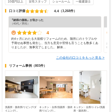
10億円以上
女性スタッフ
ショールーム
一級建築士
4.4
口コミ評価
（3,268件）
『納得の価格』が良かった
『丁
（40代／男性）
（6
4
約4ヶ月にわたる大規模リフォームのため、随所にのトラブルや
・
予期せぬ事態も発生し、当方も意見や苦情も言うことも数多くあ
が
りましたが、無事完了しました。 解体…
価
この会社の口コミをもっと見る >
リフォーム事例
（803件）
洗面所・脱衣所/リビング/ダ
キッチン・台所/洗面所・脱衣
キッチン・台所/トイレ/洗面
イニング/...
所/リビング/...
所・脱衣所/...