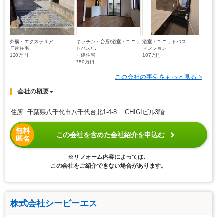
外構・エクステリア
キッチン・台所/浴室・ユニッ
浴室・ユニットバス
戸建住宅
トバス/...
マンション
120万円
戸建住宅
107万円
750万円
この会社の事例をもっと見る >
会社の概要
▼
住所 千葉県八千代市八千代台北1-4-8 ICHIGIビル3階
無料
この会社を含めた会社紹介を申込む
匿名
※リフォーム内容によっては、
この会社をご紹介できない場合があります。
株式会社シービーエス