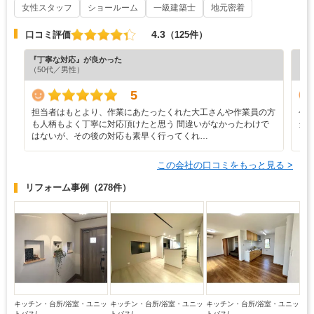
女性スタッフ
ショールーム
一級建築士
地元密着
4.3
口コミ評価
（125件）
『丁寧な対応』が良かった
『分
（50代／男性）
（7
5
担当者はもとより、作業にあたったくれた大工さんや作業員の方
今
も人柄もよく丁寧に対応頂けたと思う 間違いがなかったわけで
当
はないが、その後の対応も素早く行ってくれ…
この会社の口コミをもっと見る >
リフォーム事例
（278件）
キッチン・台所/浴室・ユニッ
キッチン・台所/浴室・ユニッ
キッチン・台所/浴室・ユニッ
トバス/...
トバス/...
トバス/...