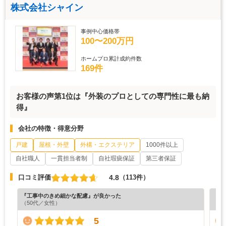
株式会社シャイン
事例中心価格帯
100〜200万円
ホームプロ累計成約件数
169件
お客様の声第1位は『外装のプロとしての専門性に最も納
得』
会社の特徴・得意分野
戸建
屋根・外壁
外構・エクステリア
1000件以上
自社職人
一貫担当者制
自社瑕疵保証
第三者保証
4.8
口コミ評価
（113件）
『工事中のきめ細かな配慮』が良かった
『担
（50代／女性）
（6
5