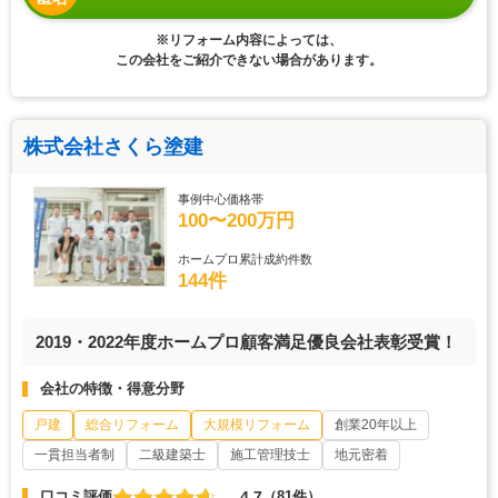
※リフォーム内容によっては、
この会社をご紹介できない場合があります。
株式会社さくら塗建
事例中心価格帯
100〜200万円
ホームプロ累計成約件数
144件
2019・2022年度ホームプロ顧客満足優良会社表彰受賞！
会社の特徴・得意分野
戸建
総合リフォーム
大規模リフォーム
創業20年以上
一貫担当者制
二級建築士
施工管理技士
地元密着
4.7
口コミ評価
（81件）