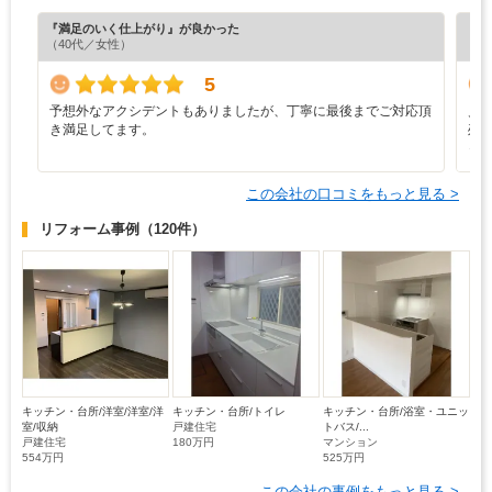
『満足のいく仕上がり』が良かった
『満
（40代／女性）
（4
5
予想外なアクシデントもありましたが、丁寧に最後までご対応頂
見
き満足してます。
残
っ
この会社の口コミをもっと見る >
リフォーム事例
（120件）
キッチン・台所/洋室/洋室/洋
キッチン・台所/トイレ
キッチン・台所/浴室・ユニッ
室/収納
戸建住宅
トバス/...
戸建住宅
180万円
マンション
554万円
525万円
この会社の事例をもっと見る >