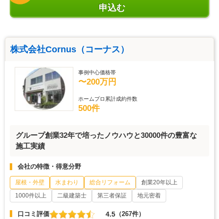
申込む
株式会社Cornus（コーナス）
事例中心価格帯
〜200万円
ホームプロ累計成約件数
500件
グループ創業32年で培ったノウハウと30000件の豊富な
施工実績
会社の特徴・得意分野
屋根・外壁
水まわり
総合リフォーム
創業20年以上
1000件以上
二級建築士
第三者保証
地元密着
4.5
口コミ評価
（267件）