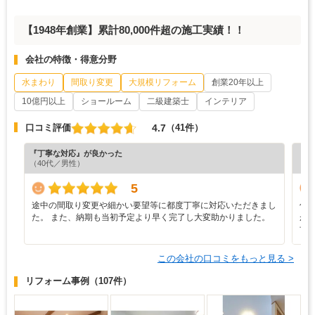
【1948年創業】累計80,000件超の施工実績！！
会社の特徴・得意分野
水まわり
間取り変更
大規模リフォーム
創業20年以上
10億円以上
ショールーム
二級建築士
インテリア
4.7
口コミ評価
（41件）
『丁寧な対応』が良かった
『デ
（40代／男性）
（6
5
途中の間取り変更や細かい要望等に都度丁寧に対応いただきまし
仕
た。 また、納期も当初予定より早く完了し大変助かりました。
が
甘
この会社の口コミをもっと見る >
リフォーム事例
（107件）