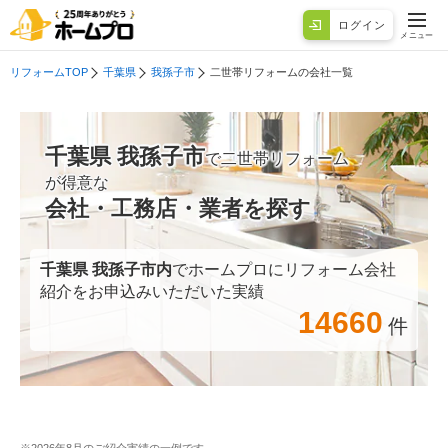
ログイン
メニュー
リフォームTOP
千葉県
我孫子市
二世帯リフォームの会社一覧
千葉県 我孫子市
で二世帯リフォーム
が得意な
会社・工務店・業者を探す
千葉県 我孫子市
内
でホームプロにリフォーム会社
紹介をお申込みいただいた実績
14660
件