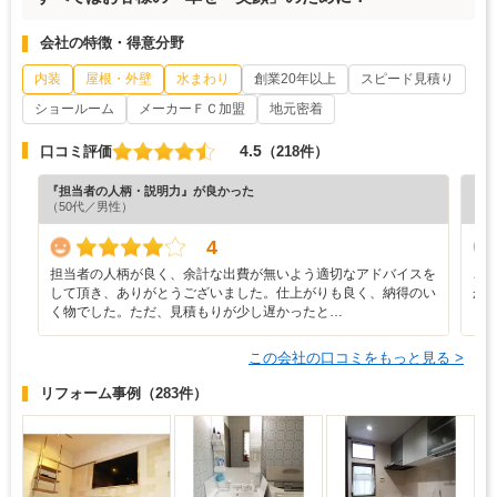
会社の特徴・得意分野
内装
屋根・外壁
水まわり
創業20年以上
スピード見積り
ショールーム
メーカーＦＣ加盟
地元密着
4.5
口コミ評価
（218件）
『担当者の人柄・説明力』が良かった
『担
（50代／男性）
（5
4
担当者の人柄が良く、余計な出費が無いよう適切なアドバイスを
こ
して頂き、ありがとうございました。仕上がりも良く、納得のい
が
く物でした。ただ、見積もりが少し遅かったと…
し
この会社の口コミをもっと見る >
リフォーム事例
（283件）