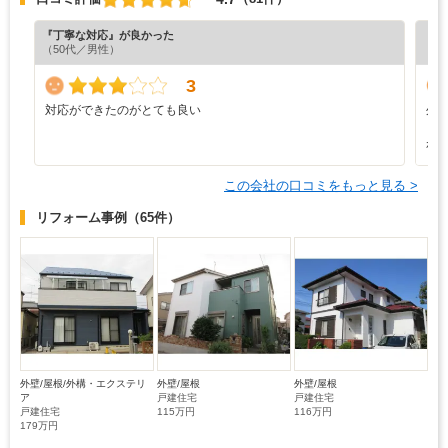
『丁寧な対応』が良かった
『丁
（50代／男性）
（4
3
対応ができたのがとても良い
外
と
れ
この会社の口コミをもっと見る >
リフォーム事例
（65件）
外壁/屋根/外構・エクステリ
外壁/屋根
外壁/屋根
ア
戸建住宅
戸建住宅
戸建住宅
115万円
116万円
179万円