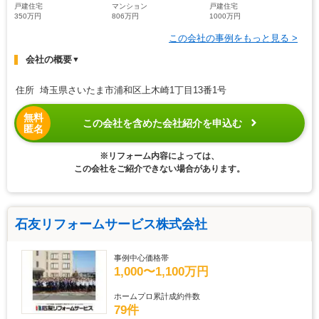
戸建住宅
マンション
戸建住宅
350万円
806万円
1000万円
この会社の事例をもっと見る >
会社の概要
▼
住所 埼玉県さいたま市浦和区上木崎1丁目13番1号
無料
この会社を含めた会社紹介を申込む
匿名
※リフォーム内容によっては、
この会社をご紹介できない場合があります。
石友リフォームサービス株式会社
事例中心価格帯
1,000〜1,100万円
ホームプロ累計成約件数
79件