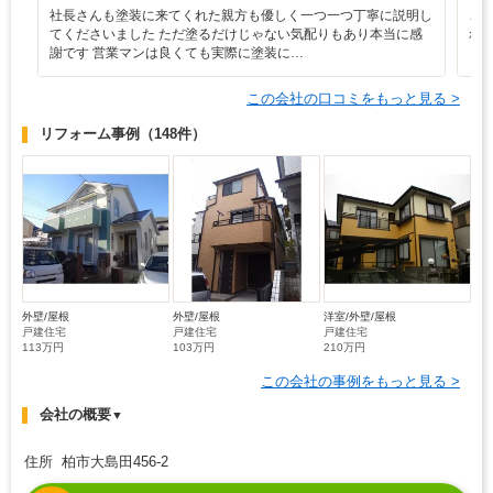
社長さんも塗装に来てくれた親方も優しく一つ一つ丁寧に説明し
こ
てくださいました ただ塗るだけじゃない気配りもあり本当に感
れ
謝です 営業マンは良くても実際に塗装に…
く
この会社の口コミをもっと見る >
リフォーム事例
（148件）
外壁/屋根
外壁/屋根
洋室/外壁/屋根
戸建住宅
戸建住宅
戸建住宅
113万円
103万円
210万円
この会社の事例をもっと見る >
会社の概要
▼
住所 柏市大島田456-2