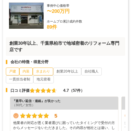
事例中心価格帯
〜200万円
ホームプロ累計成約件数
89件
創業30年以上、千葉県柏市で地域密着のリフォーム専門
店です
会社の特徴・得意分野
戸建
内装
水まわり
創業20年以上
自社職人
一貫担当者制
地元密着
4.7
口コミ評価
（57件）
『素早い返信・連絡』が良かった
『担
（30代／女性）
（5
5
他業者の対応が悪く業者選びに困っていたタイミングで受付の方
担
からメッセージをいただきました。その内容が他社とは違い、し
て