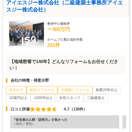
アイエスジー株式会社（二級建築士事務所アイエ
スジー株式会社）
事例中心価格帯
〜300万円
ホームプロ累計成約件数
231件
【地域密着で140年】どんなリフォームもお任せくださ
い！
会社の特徴・得意分野
水まわり
総合リフォーム
大規模リフォーム
創業20年以上
10億円以上
1000件以上
女性スタッフ
二級建築士
4.7
口コミ評価
（130件）
『担当者の人柄・説明力』が良かった
『担
（40代／男性）
（6