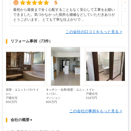
5
最初から最後まで全く心配することもなく安心して工事をお願い
支
できました。気づかなかった箇所も補修などしていただきありが
とうございます。 とても丁寧な仕上がりで…
この会社の口コミをもっと見る >
リフォーム事例
（73件）
浴室・ユニットバス/トイ
キッチン・台所/浴室・ユニッ
トイレ
レ/...
トバス/...
戸建住宅
戸建住宅
マンション
218万円
600万円
900万円
この会社の事例をもっと見る >
会社の概要
▼