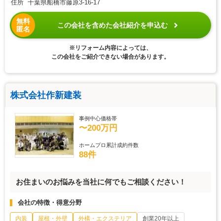
住所 千葉県船橋市藤原3-16-17
無料
この会社を含めた会社紹介を申込む
匿名
※リフォーム内容によっては、
この会社をご紹介できない場合があります。
株式会社作新建装
事例中心価格帯
〜200万円
ホームプロ累計成約件数
88件
お住まいのお悩みを当社に何でもご相談ください！
会社の特徴・得意分野
内装
屋根・外壁
外構・エクステリア
創業20年以上