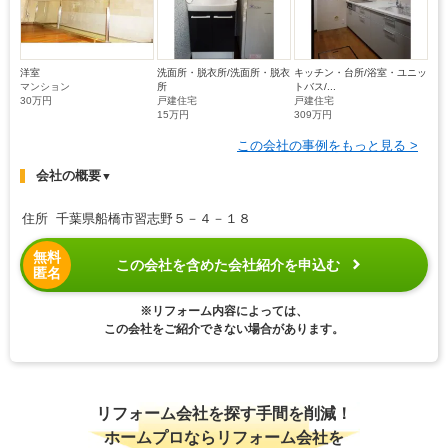
洋室
洗面所・脱衣所/洗面所・脱衣
キッチン・台所/浴室・ユニッ
マンション
所
トバス/...
30万円
戸建住宅
戸建住宅
15万円
309万円
この会社の事例をもっと見る >
会社の概要
▼
住所 千葉県船橋市習志野５－４－１８
無料
この会社を含めた会社紹介を申込む
匿名
※リフォーム内容によっては、
この会社をご紹介できない場合があります。
リフォーム会社を探す手間を削減！
ホームプロならリフォーム会社を