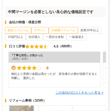
中間マージンを必要としない良心的な価格設定です
会社の特徴・得意分野
総合リフォーム
デザイン
大規模リフォーム
創業20年以上
10億円以上
自社職人
一貫担当者制
一級建築士
4.5
口コミ評価
（880件）
『丁寧な対応』が良かった
『正
（60代／女性）
（5
4
他社より見積り金額は高かったが 担当者の人柄が信頼できると
予
判断し 選択した
た
た
この会社の口コミをもっと見る >
リフォーム事例
（325件）