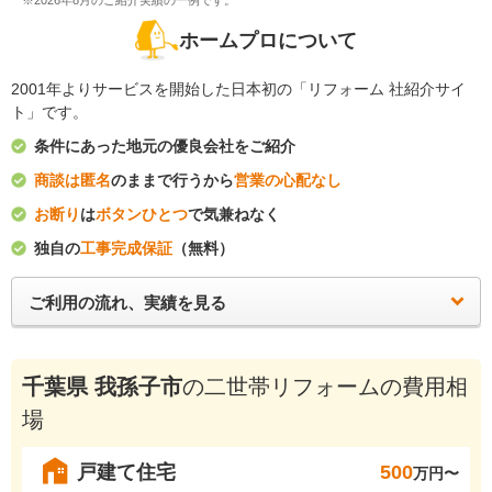
※2026年8月のご紹介実績の一例です。
ホームプロについて
2001年よりサービスを開始した日本初の「リフォーム 社紹介サイ
ト」です。
条件にあった地元の優良会社をご紹介
商談は匿名
のままで行うから
営業の心配なし
お断り
は
ボタンひとつ
で気兼ねなく
独自の
工事完成保証
（無料）
ご利用の流れ、実績を見る
千葉県 我孫子市
の二世帯リフォームの費用相
場
戸建て住宅
500
万円〜