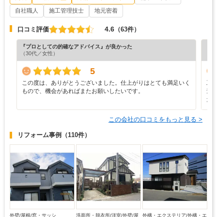
自社職人
施工管理技士
地元密着
4.6
口コミ評価
（63件）
『プロとしての的確なアドバイス』が良かった
『プ
（30代／女性）
（7
5
この度は、ありがとうございました。仕上がりはとても満足いく
工
もので、機会があればまたお願いしたいです。
素
た
この会社の口コミをもっと見る >
リフォーム事例
（110件）
外壁/屋根/窓・サッシ
洗面所・脱衣所/洋室/外壁/屋
外構・エクステリア/外構・エ