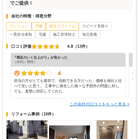
でご提供！
会社の特徴・得意分野
マンション
戸建
総合リフォーム
スピード見積り
一貫担当者制
宅建
施工管理技士
地元密着
4.8
口コミ評価
（13件）
『満足のいく仕上がり』が良かった
『丁
（30代／男性）
（5
4
担当の方がとても親切で、信頼できる方だった。価格も他社と比
丁
べて安いと思う。 工事中に発生した様々な予想外の問題に対し
し
ても、真摯に対応してくれた。
この会社の口コミをもっと見る >
リフォーム事例
（10件）