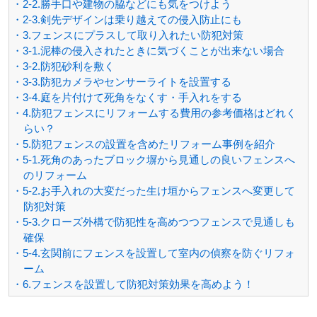
・2-2.勝手口や建物の脇などにも気をつけよう
・2-3.剣先デザインは乗り越えての侵入防止にも
・3.フェンスにプラスして取り入れたい防犯対策
・3-1.泥棒の侵入されたときに気づくことが出来ない場合
・3-2.防犯砂利を敷く
・3-3.防犯カメラやセンサーライトを設置する
・3-4.庭を片付けて死角をなくす・手入れをする
・4.防犯フェンスにリフォームする費用の参考価格はどれく
らい？
・5.防犯フェンスの設置を含めたリフォーム事例を紹介
・5-1.死角のあったブロック塀から見通しの良いフェンスへ
のリフォーム
・5-2.お手入れの大変だった生け垣からフェンスへ変更して
防犯対策
・5-3.クローズ外構で防犯性を高めつつフェンスで見通しも
確保
・5-4.玄関前にフェンスを設置して室内の偵察を防ぐリフォ
ーム
・6.フェンスを設置して防犯対策効果を高めよう！