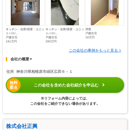
キッチン・台所/浴室・ユニッ
キッチン・台所/浴室・ユニッ
洋室
トバス/...
トバス/...
戸建住宅
戸建住宅
戸建住宅
19万円
191万円
280万円
この会社の事例をもっと見る >
会社の概要
▼
住所 神奈川県相模原市緑区広田６－１
無料
この会社を含めた会社紹介を申込む
匿名
※リフォーム内容によっては、
この会社をご紹介できない場合があります。
株式会社正興