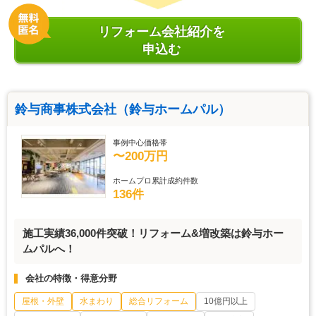
リフォーム会社紹介を
申込む
鈴与商事株式会社（鈴与ホームパル）
事例中心価格帯
〜200万円
ホームプロ累計成約件数
136件
施工実績36,000件突破！リフォーム&増改築は鈴与ホー
ムパルへ！
会社の特徴・得意分野
屋根・外壁
水まわり
総合リフォーム
10億円以上