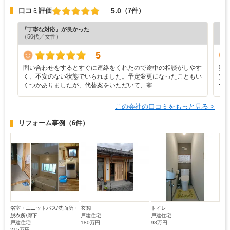
5.0
口コミ評価
（7件）
『丁寧な対応』が良かった
『担
（50代／女性）
（4
5
問い合わせをするとすぐに連絡をくれたので途中の相談がしやす
実
く、不安のない状態でいられました。予定変更になったこともい
安
くつかありましたが、代替案をいただいて、寧…
つ
この会社の口コミをもっと見る >
リフォーム事例
（6件）
浴室・ユニットバス/洗面所・
玄関
トイレ
脱衣所/廊下
戸建住宅
戸建住宅
戸建住宅
180万円
98万円
215万円