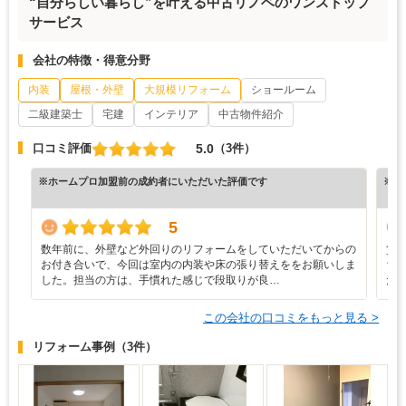
“自分らしい暮らし”を叶える中古リノベのワンストップ
サービス
会社の特徴・得意分野
内装
屋根・外壁
大規模リフォーム
ショールーム
二級建築士
宅建
インテリア
中古物件紹介
5.0
口コミ評価
（3件）
※ホームプロ加盟前の成約者にいただいた評価です
※ホ
5
数年前に、外壁など外回りのリフォームをしていただいてからの
賃
お付き合いで、今回は室内の内装や床の張り替えををお願いしま
ち
した。担当の方は、手慣れた感じで段取りが良…
た
この会社の口コミをもっと見る >
リフォーム事例
（3件）