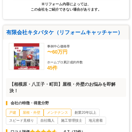
※リフォーム内容によっては、
この会社をご紹介できない場合があります。
有限会社キタバタケ（リフォームキャッチャー）
事例中心価格帯
〜60万円
ホームプロ累計成約件数
45件
【相模原・八王子・町田】屋根・外壁のお悩みを即解
決！
会社の特徴・得意分野
戸建
屋根・外壁
メンテナンス
創業20年以上
スピード見積り
自社職人
施工管理技士
地元密着
4.7
口コミ評価
（33件）