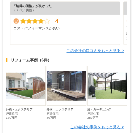
『納得の価格』が良かった
『丁
（30代／男性）
（5
4
コストパフォーマンスが良い
雨
納
支
この会社の口コミをもっと見る >
リフォーム事例
（6件）
外構・エクステリア
外構・エクステリア
庭・ガーデニング
戸建住宅
戸建住宅
戸建住宅
180万円
40万円
250万円
この会社の事例をもっと見る >