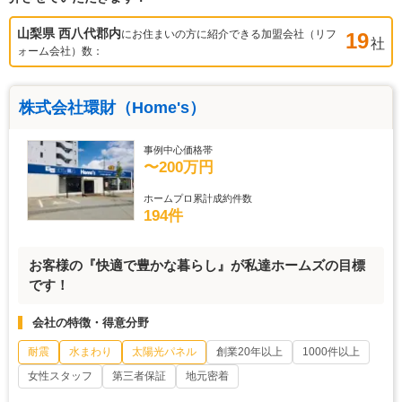
山梨県 西八代郡
内
にお住まいの方に紹介できる加盟会社（リフ
19
社
ォーム会社）数：
株式会社環財（Home's）
事例中心価格帯
〜200万円
ホームプロ累計成約件数
194件
お客様の『快適で豊かな暮らし』が私達ホームズの目標
です！
会社の特徴・得意分野
耐震
水まわり
太陽光パネル
創業20年以上
1000件以上
女性スタッフ
第三者保証
地元密着