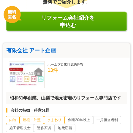
無料でご紹介します。
リフォーム会社紹介を
申込む
有限会社 アート企画
ホームプロ累計成約件数
13件
昭和61年創業、山梨で地元密着のリフォーム専門店です
会社の特徴・得意分野
内装
屋根・外壁
水まわり
創業20年以上
一貫担当者制
施工管理技士
造作家具
地元密着