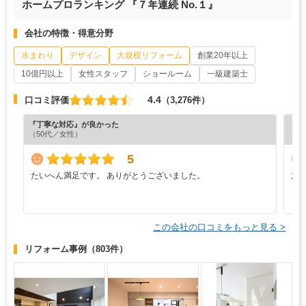
ホームプロランキング 『７年連続 No.１』
会社の特徴・得意分野
水まわり
デザイン
大規模リフォーム
創業20年以上
10億円以上
女性スタッフ
ショールーム
一級建築士
4.4
口コミ評価
（3,276件）
『丁寧な対応』が良かった
『分
（50代／女性）
（5
5
たいへん満足です。 ありがとうございました。
施
う
り
この会社の口コミをもっと見る >
リフォーム事例
（803件）