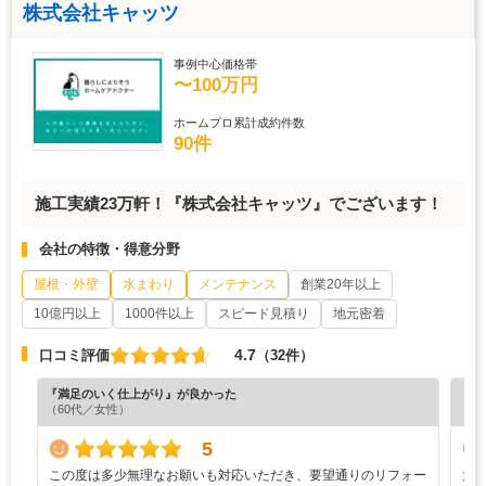
株式会社キャッツ
事例中心価格帯
〜100万円
ホームプロ累計成約件数
90件
施工実績23万軒！『株式会社キャッツ』でございます！
会社の特徴・得意分野
屋根・外壁
水まわり
メンテナンス
創業20年以上
10億円以上
1000件以上
スピード見積り
地元密着
4.7
口コミ評価
（32件）
『満足のいく仕上がり』が良かった
『分
（60代／女性）
（6
5
この度は多少無理なお願いも対応いただき、要望通りのリフォー
大