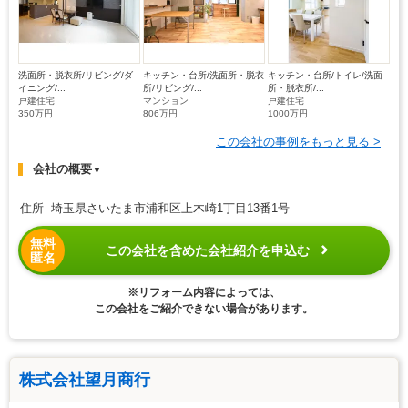
洗面所・脱衣所/リビング/ダ
キッチン・台所/洗面所・脱衣
キッチン・台所/トイレ/洗面
イニング/...
所/リビング/...
所・脱衣所/...
戸建住宅
マンション
戸建住宅
350万円
806万円
1000万円
この会社の事例をもっと見る >
会社の概要
▼
住所 埼玉県さいたま市浦和区上木崎1丁目13番1号
無料
この会社を含めた会社紹介を申込む
匿名
※リフォーム内容によっては、
この会社をご紹介できない場合があります。
株式会社望月商行