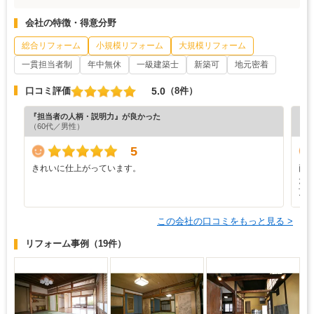
会社の特徴・得意分野
総合リフォーム
小規模リフォーム
大規模リフォーム
一貫担当者制
年中無休
一級建築士
新築可
地元密着
5.0
口コミ評価
（8件）
『担当者の人柄・説明力』が良かった
『プ
（60代／男性）
5
きれいに仕上がっています。
両
た
頂
この会社の口コミをもっと見る >
リフォーム事例
（19件）