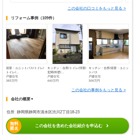
この会社の口コミをもっと見る >
リフォーム事例
（109件）
浴室・ユニットバス/トイレ/
キッチン・台所/トイレ/洋室/
キッチン・台所/浴室・ユニッ
トイレ/...
玄関/外壁/...
トバス
戸建住宅
戸建住宅
戸建住宅
385万円
440万円
306万円
この会社の事例をもっと見る >
会社の概要
▼
住所 静岡県静岡市清水区渋川2丁目18-23
無料
この会社を含めた会社紹介を申込む
匿名