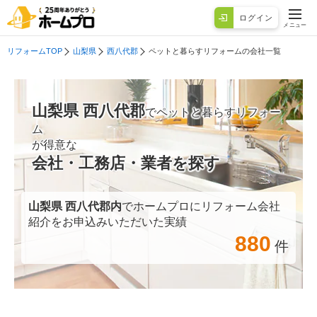
ログイン
メニュー
リフォームTOP
山梨県
西八代郡
ペットと暮らすリフォームの会社一覧
山梨県 西八代郡
でペットと暮らすリフォー
ム
が得意な
会社・工務店・業者を探す
山梨県 西八代郡
内
でホームプロにリフォーム会社
紹介をお申込みいただいた実績
880
件