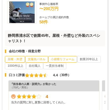
事例中心価格帯
〜200万円
ホームプロ累計成約件数
58件
静岡県清水区で創業45年。屋根・外壁など外装のスペシ
ャリスト！
会社の特徴・得意分野
屋根・外壁
太陽光パネル
小規模リフォーム
創業20年以上
1000件以上
自社職人
一貫担当者制
4.4
口コミ評価
（30件）
『担当者の人柄・説明力』が良かった
『分
（70代／男性）
（6
4
当方の質問に対し真摯に回答してくれた。
対