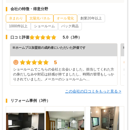
会社の特徴・得意分野
水まわり
太陽光パネル
オール電化
創業20年以上
1000件以上
ショールーム
パック商品
5.0
口コミ評価
（3件）
※ホームプロ加盟前の成約者にいただいた評価です
※ホ
5
ショールームでこちらの会社と出会いました。担当してくれた方
な
の身だしなみや対応は好感が持てましたし、時間の管理もしっか
ろ
りされていました。メーカーのショールームへ…
と
この会社の口コミをもっと見る >
リフォーム事例
（3件）