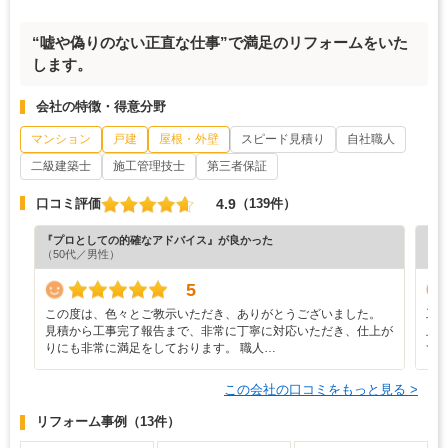
“嘘や偽りのない正直な仕事”で満足のリフォームをいた
します。
会社の特徴・得意分野
マンション
戸建
屋根・外壁
スピード見積り
自社職人
二級建築士
施工管理技士
第三者保証
4.9
口コミ評価
（139件）
『プロとしての的確なアドバイス』が良かった
『担
（50代／男性）
（7
5
この度は、色々とご教示いただき、ありがとうございました。
工
見積から工事完了報告まで、非常に丁寧に対応いただき、仕上が
止
りにも非常に満足をしております。 職人…
ず
この会社の口コミをもっと見る >
リフォーム事例
（13件）