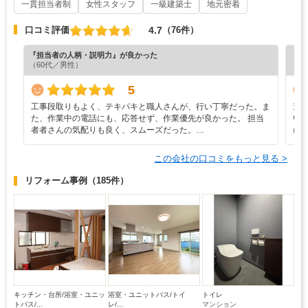
一貫担当者制
女性スタッフ
一級建築士
地元密着
4.7
口コミ評価
（76件）
『担当者の人柄・説明力』が良かった
『プ
（60代／男性）
（6
5
工事段取りもよく、テキパキと職人さんが、行い丁寧だった。ま
素
た、作業中の電話にも、応答せず、作業優先が良かった。 担当
い
者者さんの気配りも良く、スムーズだった。…
に
この会社の口コミをもっと見る >
リフォーム事例
（185件）
キッチン・台所/浴室・ユニッ
浴室・ユニットバス/トイ
トイレ
トバス/...
レ/...
マンション