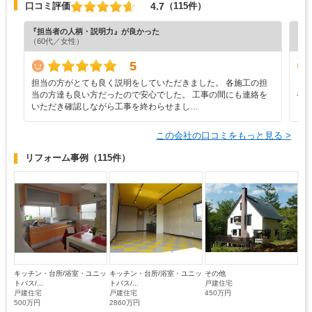
4.7
口コミ評価
（115件）
『担当者の人柄・説明力』が良かった
『プ
（60代／女性）
（4
5
担当の方がとても良く説明をしていただきました。 各施工の担
と
当の方達も良い方だったので安心でした。 工事の間にも連絡を
や
いただき確認しながら工事を終わらせまし…
し
この会社の口コミをもっと見る >
リフォーム事例
（115件）
キッチン・台所/浴室・ユニッ
キッチン・台所/浴室・ユニッ
その他
トバス/...
トバス/...
戸建住宅
戸建住宅
戸建住宅
450万円
500万円
2860万円