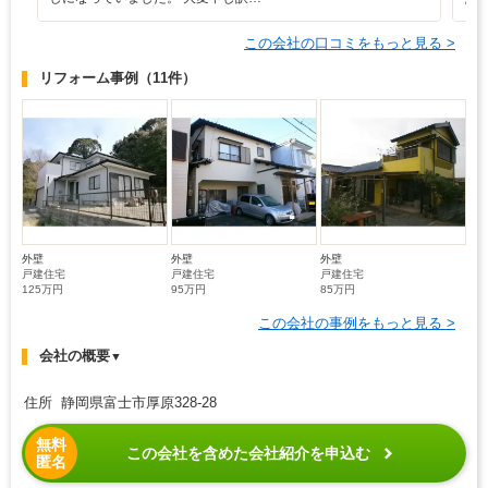
この会社の口コミをもっと見る >
リフォーム事例
（11件）
外壁
外壁
外壁
戸建住宅
戸建住宅
戸建住宅
125万円
95万円
85万円
この会社の事例をもっと見る >
会社の概要
▼
住所 静岡県富士市厚原328-28
無料
この会社を含めた会社紹介を申込む
匿名