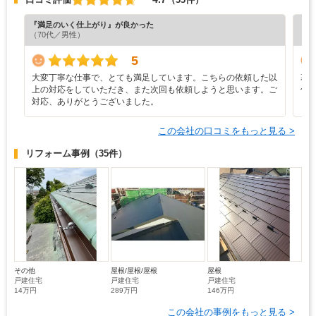
『満足のいく仕上がり』が良かった
『丁
（70代／男性）
（6
5
大変丁寧な仕事で、とても満足しています。こちらの依頼した以
幕
上の対応をしていただき、また次回も依頼しようと思います。ご
併
対応、ありがとうございました。
この会社の口コミをもっと見る >
リフォーム事例
（35件）
その他
屋根/屋根/屋根
屋根
戸建住宅
戸建住宅
戸建住宅
14万円
289万円
146万円
この会社の事例をもっと見る >