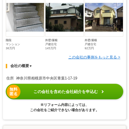
階段
外壁/屋根
外壁/屋根
マンション
戸建住宅
戸建住宅
36万円
145万円
92万円
この会社の事例をもっと見る >
会社の概要
▼
住所 神奈川県相模原市中央区青葉1-17-19
無料
この会社を含めた会社紹介を申込む
匿名
※リフォーム内容によっては、
この会社をご紹介できない場合があります。