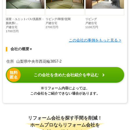
浴室・ユニットバス/洗面所・
リビング/和室/玄関
リビング
脱衣所/...
戸建住宅
戸建住宅
戸建住宅
2700万円
1100万円
1700万円
この会社の事例をもっと見る >
会社の概要
▼
住所 山梨県中央市西花輪3857-2
無料
この会社を含めた会社紹介を申込む
匿名
※リフォーム内容によっては、
この会社をご紹介できない場合があります。
リフォーム会社を探す手間を削減！
ホームプロならリフォーム会社を