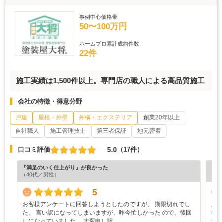
事例中心価格帯
50〜100万円
ホームプロ累計成約件数
22件
施工実績は1,500件以上。専門店の職人による高品質施工
会社の特徴・得意分野
戸建
屋根・外壁
外構・エクステリア
創業20年以上
自社職人
施工管理技士
第三者保証
地元密着
5.0
口コミ評価
（17件）
『満足のいく仕上がり』が良かった
『満
（40代／男性）
（5
5
お客様アンケートに回答しようとしたのですが、 期限切れでし
見
た。 言い訳になってしまいますが、昨今忙しかった ので、後回
な
しになっていました。 大変申し訳…
た