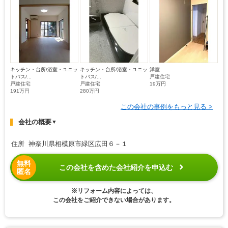
キッチン・台所/浴室・ユニッ
キッチン・台所/浴室・ユニッ
洋室
トバス/...
トバス/...
戸建住宅
戸建住宅
戸建住宅
19万円
191万円
280万円
この会社の事例をもっと見る >
会社の概要
▼
住所 神奈川県相模原市緑区広田６－１
無料
この会社を含めた会社紹介を申込む
匿名
※リフォーム内容によっては、
この会社をご紹介できない場合があります。