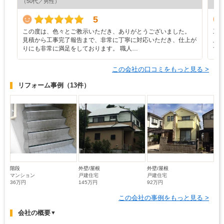
（50代／男性）
（7
5
この度は、色々とご教示いただき、ありがとうございました。
工
見積から工事完了報告まで、非常に丁寧に対応いただき、仕上が
止
りにも非常に満足をしております。 職人…
ず
この会社の口コミをもっと見る >
リフォーム事例
（13件）
階段
外壁/屋根
外壁/屋根
マンション
戸建住宅
戸建住宅
36万円
145万円
92万円
この会社の事例をもっと見る >
会社の概要
▼