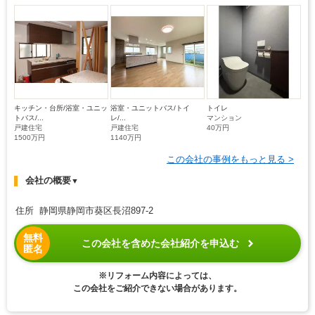
キッチン・台所/浴室・ユニッ
浴室・ユニットバス/トイ
トイレ
トバス/...
レ/...
マンション
戸建住宅
戸建住宅
40万円
1500万円
1140万円
この会社の事例をもっと見る >
会社の概要
▼
住所 静岡県静岡市葵区長沼897-2
無料
この会社を含めた会社紹介を申込む
匿名
※リフォーム内容によっては、
この会社をご紹介できない場合があります。