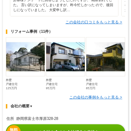
お客様アンケートに回答しようとしたのですが、 期限切れでし
見
た。 言い訳になってしまいますが、昨今忙しかった ので、後回
な
しになっていました。 大変申し訳…
た
この会社の口コミをもっと見る >
リフォーム事例
（11件）
外壁
外壁
外壁
戸建住宅
戸建住宅
戸建住宅
125万円
95万円
85万円
この会社の事例をもっと見る >
会社の概要
▼
住所 静岡県富士市厚原328-28
無料