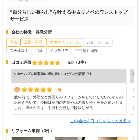
“自分らしい暮らし”を叶える中古リノベのワンストップ
サービス
会社の特徴・得意分野
内装
屋根・外壁
大規模リフォーム
ショールーム
二級建築士
宅建
インテリア
中古物件紹介
5.0
口コミ評価
（3件）
※ホームプロ加盟前の成約者にいただいた評価です
※ホ
5
数年前に、外壁など外回りのリフォームをしていただいてからの
賃
お付き合いで、今回は室内の内装や床の張り替えををお願いしま
ち
した。担当の方は、手慣れた感じで段取りが良…
た
この会社の口コミをもっと見る >
リフォーム事例
（3件）