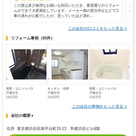
この度は多少無理なお願いも対応いただき、要望通りのリフォー
大
ムができて大変満足しています。メーカー側の受注停止などで工
か
事の遅れが心配でしたが、思っていたほど遅れ…
この会社の口コミをもっと見る >
リフォーム事例
（85件）
浴室・ユニットバス
キッチン・台所
浴室・ユニットバス
戸建住宅
戸建住宅
戸建住宅
140万円
120万円
119万円
この会社の事例をもっと見る >
会社の概要
▼
住所 東京都渋谷区南平台町15-13 帝都渋谷ビル6階