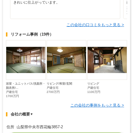
きれいに仕上がっています。
両
た
頂
この会社の口コミをもっと見る >
リフォーム事例
（19件）
浴室・ユニットバス/洗面所・
リビング/和室/玄関
リビング
脱衣所/...
戸建住宅
戸建住宅
戸建住宅
2700万円
1100万円
1700万円
この会社の事例をもっと見る >
会社の概要
▼
住所 山梨県中央市西花輪3857-2