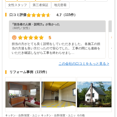
女性スタッフ
第三者保証
地元密着
4.7
口コミ評価
（115件）
『担当者の人柄・説明力』が良かった
『プ
（60代／女性）
（4
5
担当の方がとても良く説明をしていただきました。 各施工の担
と
当の方達も良い方だったので安心でした。 工事の間にも連絡を
や
いただき確認しながら工事を終わらせまし…
し
この会社の口コミをもっと見る >
リフォーム事例
（115件）
キッチン・台所/浴室・ユニッ
キッチン・台所/浴室・ユニッ
その他