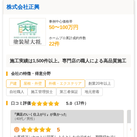
株式会社正興
事例中心価格帯
50〜100万円
ホームプロ累計成約件数
22件
施工実績は1,500件以上。専門店の職人による高品質施工
会社の特徴・得意分野
戸建
屋根・外壁
外構・エクステリア
創業20年以上
自社職人
施工管理技士
第三者保証
地元密着
5.0
口コミ評価
（17件）
『満足のいく仕上がり』が良かった
『満
（40代／男性）
（5
5