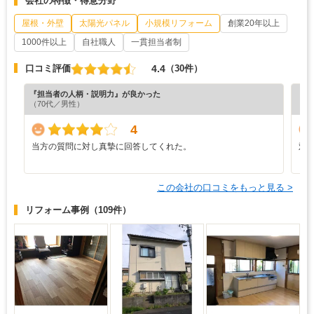
会社の特徴・得意分野
屋根・外壁
太陽光パネル
小規模リフォーム
創業20年以上
1000件以上
自社職人
一貫担当者制
4.4
口コミ評価
（30件）
『担当者の人柄・説明力』が良かった
『分
（70代／男性）
（6
4
当方の質問に対し真摯に回答してくれた。
対
この会社の口コミをもっと見る >
リフォーム事例
（109件）