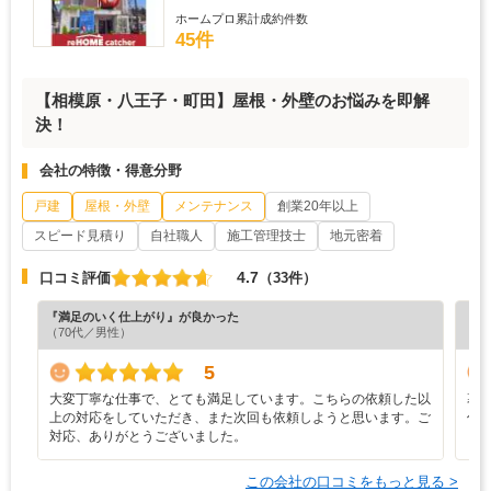
ホームプロ累計成約件数
45件
【相模原・八王子・町田】屋根・外壁のお悩みを即解
決！
会社の特徴・得意分野
戸建
屋根・外壁
メンテナンス
創業20年以上
スピード見積り
自社職人
施工管理技士
地元密着
4.7
口コミ評価
（33件）
『満足のいく仕上がり』が良かった
『丁
（70代／男性）
（6
5
大変丁寧な仕事で、とても満足しています。こちらの依頼した以
幕
上の対応をしていただき、また次回も依頼しようと思います。ご
併
対応、ありがとうございました。
この会社の口コミをもっと見る >