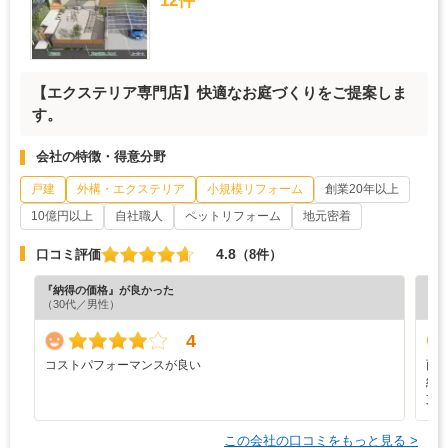
12件
【エクステリア専門店】快適なお庭づくりをご提案しま
す。
会社の特徴・得意分野
戸建
外構・エクステリア
小規模リフォーム
創業20年以上
10億円以上
自社職人
ペットリフォーム
地元密着
4.8
口コミ評価
（8件）
『納得の価格』が良かった
『丁
（30代／男性）
（5
4
コストパフォーマンスが良い
雨
納
支
この会社の口コミをもっと見る >