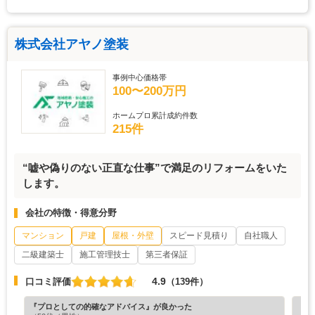
株式会社アヤノ塗装
事例中心価格帯
100〜200万円
ホームプロ累計成約件数
215件
“嘘や偽りのない正直な仕事”で満足のリフォームをいた
します。
会社の特徴・得意分野
マンション
戸建
屋根・外壁
スピード見積り
自社職人
二級建築士
施工管理技士
第三者保証
4.9
口コミ評価
（139件）
『プロとしての的確なアドバイス』が良かった
『担