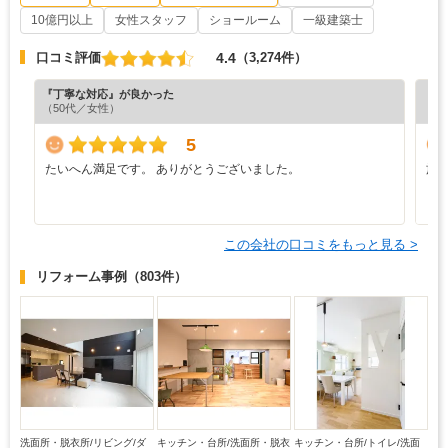
10億円以上
女性スタッフ
ショールーム
一級建築士
4.4
口コミ評価
（3,274件）
『丁寧な対応』が良かった
『分
（50代／女性）
（5
5
たいへん満足です。 ありがとうございました。
施
う
り
この会社の口コミをもっと見る >
リフォーム事例
（803件）
洗面所・脱衣所/リビング/ダ
キッチン・台所/洗面所・脱衣
キッチン・台所/トイレ/洗面