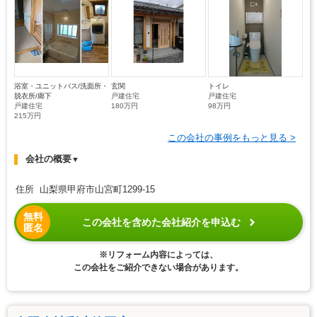
浴室・ユニットバス/洗面所・
玄関
トイレ
脱衣所/廊下
戸建住宅
戸建住宅
戸建住宅
180万円
98万円
215万円
この会社の事例をもっと見る >
会社の概要
▼
住所 山梨県甲府市山宮町1299-15
無料
この会社を含めた会社紹介を申込む
匿名
※リフォーム内容によっては、
この会社をご紹介できない場合があります。