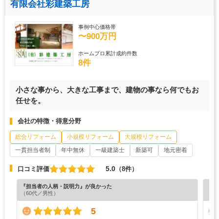
有限会社彩建築工房
事例中心価格帯
〜900万円
ホームプロ累計成約件数
8件
小さな事から、大きな工事まで、建物の事なら何でもお
任せを。
会社の特徴・得意分野
総合リフォーム
小規模リフォーム
大規模リフォーム
一貫担当者制
年中無休
一級建築士
新築可
地元密着
5.0
口コミ評価
（8件）
『担当者の人柄・説明力』が良かった
『プ
（60代／男性）
5