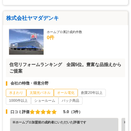
株式会社ヤマダデンキ
ホームプロ累計成約件数
0件
住宅リフォームランキング 全国5位。豊富な品揃えから
ご提案
会社の特徴・得意分野
水まわり
太陽光パネル
オール電化
創業20年以上
1000件以上
ショールーム
パック商品
5.0
口コミ評価
（3件）
※ホームプロ加盟前の成約者にいただいた評価です
※ホ