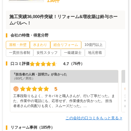
136件
施工実績36,000件突破！リフォーム&増改築は鈴与ホー
ムパルへ！
会社の特徴・得意分野
屋根・外壁
水まわり
総合リフォーム
10億円以上
一貫担当者制
女性スタッフ
一級建築士
地元密着
4.7
口コミ評価
（76件）
『担当者の人柄・説明力』が良かった
『プ
（60代／男性）
（6
5
工事段取りもよく、テキパキと職人さんが、行い丁寧だった。ま
素
た、作業中の電話にも、応答せず、作業優先が良かった。 担当
い
者者さんの気配りも良く、スムーズだった。…
に
この会社の口コミをもっと見る >
リフォーム事例
（185件）