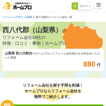
ログイン
メニュー
リフォームTOP
山梨県
西八代郡のリフォーム会社一覧
西八代郡（山梨県）
の
リフォーム会社19社の
特徴・口コミ・事例｜ホームプロ
山梨県 西八代郡
内
でホームプロにリフォーム会社紹介をお申込みいただ
いた実績
880
件
リフォーム会社を探す手間を削減！
ホームプロならリフォーム会社を
無料でご紹介します。