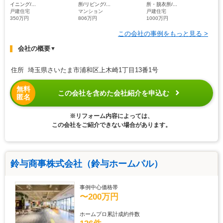
イニング/...
所/リビング/...
所・脱衣所/...
戸建住宅
マンション
戸建住宅
350万円
806万円
1000万円
この会社の事例をもっと見る >
会社の概要
▼
住所 埼玉県さいたま市浦和区上木崎1丁目13番1号
無料
この会社を含めた会社紹介を申込む
匿名
※リフォーム内容によっては、
この会社をご紹介できない場合があります。
鈴与商事株式会社（鈴与ホームパル）
事例中心価格帯
〜200万円
ホームプロ累計成約件数