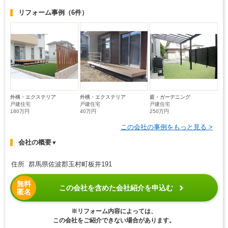
リフォーム事例
（6件）
外構・エクステリア
外構・エクステリア
庭・ガーデニング
戸建住宅
戸建住宅
戸建住宅
180万円
40万円
250万円
この会社の事例をもっと見る >
会社の概要
▼
住所 群馬県佐波郡玉村町板井191
無料
この会社を含めた会社紹介を申込む
匿名
※リフォーム内容によっては、
この会社をご紹介できない場合があります。