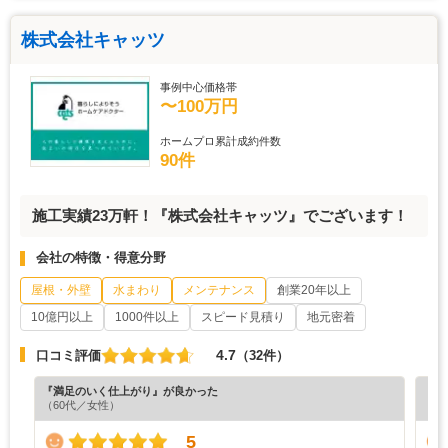
株式会社キャッツ
事例中心価格帯
〜100万円
ホームプロ累計成約件数
90件
施工実績23万軒！『株式会社キャッツ』でございます！
会社の特徴・得意分野
屋根・外壁
水まわり
メンテナンス
創業20年以上
10億円以上
1000件以上
スピード見積り
地元密着
4.7
口コミ評価
（32件）
『満足のいく仕上がり』が良かった
『分
（60代／女性）
（6
5