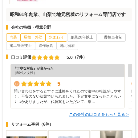
昭和61年創業、山梨で地元密着のリフォーム専門店です
会社の特徴・得意分野
内装
屋根・外壁
水まわり
創業20年以上
一貫担当者制
施工管理技士
造作家具
地元密着
5.0
口コミ評価
（7件）
『丁寧な対応』が良かった
『担
（50代／女性）
（4
5
問い合わせをするとすぐに連絡をくれたので途中の相談がしやす
実
く、不安のない状態でいられました。予定変更になったこともい
安
くつかありましたが、代替案をいただいて、寧…
つ
この会社の口コミをもっと見る >
リフォーム事例
（6件）