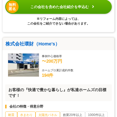
無料
この会社を含めた会社紹介を申込む
匿名
※リフォーム内容によっては、
この会社をご紹介できない場合があります。
株式会社環財（Home's）
事例中心価格帯
〜200万円
ホームプロ累計成約件数
194件
お客様の『快適で豊かな暮らし』が私達ホームズの目標
です！
会社の特徴・得意分野
耐震
水まわり
太陽光パネル
創業20年以上
1000件以上