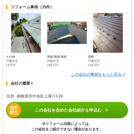
リフォーム事例
（35件）
その他
屋根/屋根/屋根
屋根
戸建住宅
戸建住宅
戸建住宅
14万円
289万円
146万円
この会社の事例をもっと見る >
会社の概要
▼
住所 相模原市中央区上溝7-3-19
無料
この会社を含めた会社紹介を申込む
匿名
※リフォーム内容によっては、
この会社をご紹介できない場合があります。