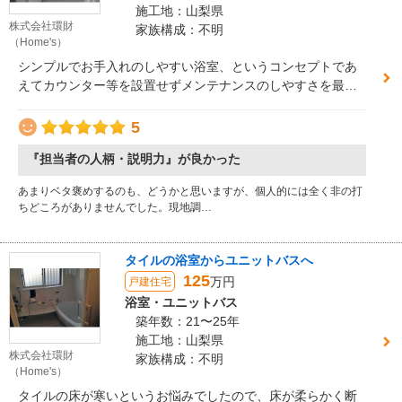
施工地：山梨県
株式会社環財
家族構成：不明
（Home's）
シンプルでお手入れのしやすい浴室、というコンセプトであ
えてカウンター等を設置せずメンテナンスのしやすさを最優
先でお打ち合わせさせていただいた浴室です。
5
『担当者の人柄・説明力』が良かった
あまりベタ褒めするのも、どうかと思いますが、個人的には全く非の打
ちどころがありませんでした。現地調…
タイルの浴室からユニットバスへ
125
万円
戸建住宅
浴室・ユニットバス
築年数：21〜25年
施工地：山梨県
株式会社環財
家族構成：不明
（Home's）
タイルの床が寒いというお悩みでしたので、床が柔らかく断