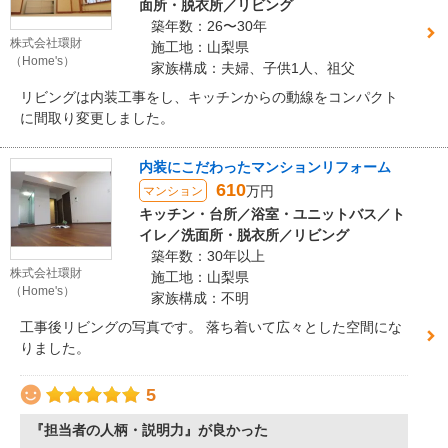
面所・脱衣所／リビング
築年数：26〜30年
株式会社環財
施工地：山梨県
（Home's）
家族構成：夫婦、子供1人、祖父
リビングは内装工事をし、キッチンからの動線をコンパクト
に間取り変更しました。
内装にこだわったマンションリフォーム
610
万円
マンション
キッチン・台所／浴室・ユニットバス／ト
イレ／洗面所・脱衣所／リビング
築年数：30年以上
株式会社環財
施工地：山梨県
（Home's）
家族構成：不明
工事後リビングの写真です。 落ち着いて広々とした空間にな
りました。
5
『担当者の人柄・説明力』が良かった