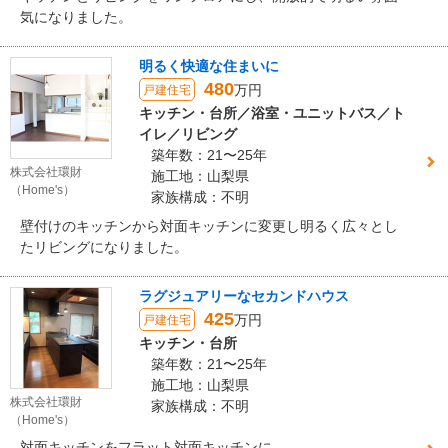
気になりました。
明るく快適な住まいに
480
万円
戸建住宅
キッチン・台所／浴室・ユニットバス／ト
イレ／リビング
築年数：21〜25年
株式会社環財
施工地：山梨県
（Home's）
家族構成：不明
壁付けのキッチンから対面キッチンに変更し明るく広々とし
たリビングになりました。
ラグジュアリーなセカンドハウス
425
万円
戸建住宅
キッチン・台所
築年数：21〜25年
施工地：山梨県
株式会社環財
家族構成：不明
（Home's）
対面キッチンをフラット対面キッチンに