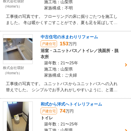
株式会社環財
施工地：山梨県
（Home's）
家族構成：不明
工事後の写真です。 フローリングの床に掘りごたつを施工し
ました。 冬は暖かくすごすことができ、夏も足を延ばしてゆ
ったりと座ることができます。
中古住宅の水まわりリフォーム
153
万円
戸建住宅
浴室・ユニットバス／トイレ／洗面所・脱
衣所
築年数：21〜25年
株式会社環財
施工地：山梨県
（Home's）
家族構成：ご夫婦
工事後の写真です。 ユニットバスからユニットバスへの入れ
替えでした。 シンプルでお手入れがしやすいように、と選ば
れた浴室は明るくなって大変喜んでいただくことができまし
た。
和式から洋式へトイレリフォーム
74
万円
戸建住宅
トイレ
築年数：21〜25年
施工地：山梨県