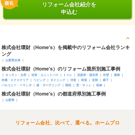
リフォーム会社紹介を
申込む
株式会社環財（Home's）を掲載中のリフォーム会社ランキ
ング
山梨県全体
株式会社環財（Home's）のリフォーム箇所別施工事例
キッチン・台所
浴室・ユニットバス
トイレ
洗面所・脱衣所
外壁
屋根
外構・エクステリア
リビング
ダイニング
洋室
和室
玄関
廊下
バルコニー・ベランダ
庭・ガーデニング
階段
窓・サッシ
収納
株式会社環財（Home's）の都道府県別施工事例
山梨県
リフォーム会社、比べて、選べる。ホームプロ