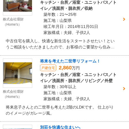
キッチン・台所／浴室・ユニットバス／ト
イレ／洗面所・脱衣所／収納
築年数：21〜25年
株式会社環財
施工地：山梨県
（Home's）
竣工年月日：2014年11月01日
家族構成：夫婦、子供2人
中古住宅を購入し、快適な新生活をスタートさせたい！とい
うご相談をいただきましたので、お客様のご要望から住みよ
い間取りをご提案させていただきました。
将来を考えた二世帯リフォーム！
2,860
万円
戸建住宅
キッチン・台所／浴室・ユニットバス／ト
イレ／洗面所・脱衣所／リビング／外壁
築年数：30年以上
株式会社環財
施工地：山梨県
（Home's）
家族構成：夫婦、子供2人
将来息子さんとの二世帯も考えた2階のLDKです。 仕上がり
のイメージがガレージ風。
別荘を快適な住まいへ