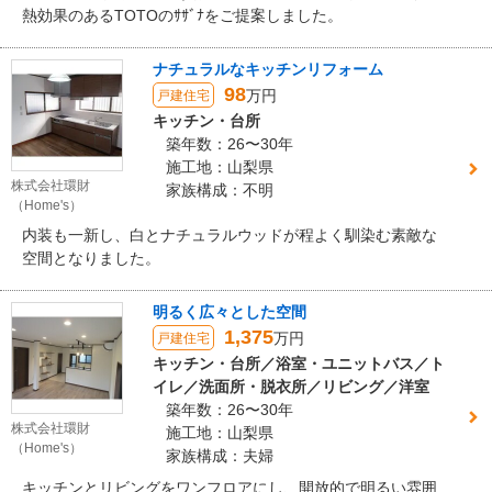
熱効果のあるTOTOのｻｻﾞﾅをご提案しました。
ナチュラルなキッチンリフォーム
98
万円
戸建住宅
キッチン・台所
築年数：26〜30年
施工地：山梨県
株式会社環財
家族構成：不明
（Home's）
内装も一新し、白とナチュラルウッドが程よく馴染む素敵な
空間となりました。
明るく広々とした空間
1,375
万円
戸建住宅
キッチン・台所／浴室・ユニットバス／ト
イレ／洗面所・脱衣所／リビング／洋室
築年数：26〜30年
株式会社環財
施工地：山梨県
（Home's）
家族構成：夫婦
キッチンとリビングをワンフロアにし、開放的で明るい雰囲