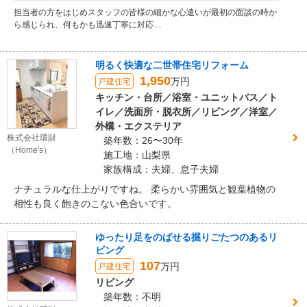
担当者の方をはじめスタッフの皆様の細かな心遣いが最初の面談の時か
ら感じられ、何もかも迅速丁寧に対応…
明るく快適な二世帯住宅リフォーム
1,950
万円
戸建住宅
キッチン・台所／浴室・ユニットバス／ト
イレ／洗面所・脱衣所／リビング／洋室／
外構・エクステリア
株式会社環財
築年数：26〜30年
（Home's）
施工地：山梨県
家族構成：夫婦、息子夫婦
ナチュラルな仕上がりですね。 柔らかい雰囲気と観葉植物の
相性も良く飽きのこない色合いです。
ゆったり足をのばせる掘りごたつのあるリ
ビング
107
万円
戸建住宅
リビング
築年数：不明