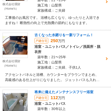
築年数：21〜25年
株式会社環財
施工地：山梨県
（Home's）
家族構成：ご夫婦
工事後のお風呂です。 浴槽も広くなり、ゆったりと入浴でき
ますね！ 断熱性の向上で光熱費の節約にもなります。
古くなった水廻りを一新リフォーム！
250
万円
戸建住宅
浴室・ユニットバス／トイレ／洗面所・脱
衣所
築年数：21〜25年
株式会社環財
施工地：山梨県
（Home's）
家族構成：ご夫婦、子供1人
アクセントパネルと浴槽、カウンターをブラウンでまとめ、
高級感のある仕上がりになりました。 ジェットバスも入れ、
毎日贅沢な気分でお風呂に入れますね！
将来に備えたメンテナンスフリー浴室
112
万円
戸建住宅
浴室・ユニットバス
築年数：30年以上