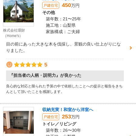
450
万円
戸建住宅
その他
築年数：21〜25年
施工地：山梨県
株式会社環財
家族構成：ご夫婦
（Home's）
目の前にあった大きな木を伐採し、景観の良い仕上がりにな
りました。
5
『担当者の人柄・説明力』が良かった
良心的な対応と限られた予算の中で依頼したことへの提示と報告をきち
んとして頂いたことを感謝します。
収納充実！和室から洋室へ
253
万円
戸建住宅
トイレ／リビング
築年数：26〜30年