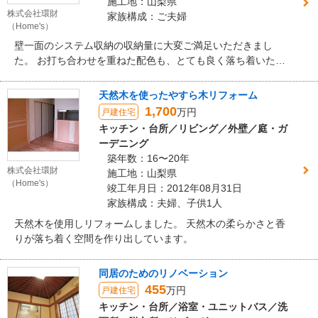
施工地：山梨県
株式会社環財
家族構成：ご夫婦
（Home's）
壁一面のシステム収納の収納量に大変ご満足いただきまし
た。 お打ち合わせを重ねた配色も、とても良く落ち着いた雰
囲気がでていると思います。
天然木を使ったやすら木リフォーム
1,700
万円
戸建住宅
キッチン・台所／リビング／外壁／庭・ガ
ーデニング
築年数：16〜20年
株式会社環財
施工地：山梨県
（Home's）
竣工年月日：2012年08月31日
家族構成：夫婦、子供1人
天然木を使用しリフォームしました。 天然木の柔らかさと香
りが落ち着く空間を作り出しています。
同居のためのリノベーション
455
万円
戸建住宅
キッチン・台所／浴室・ユニットバス／洗