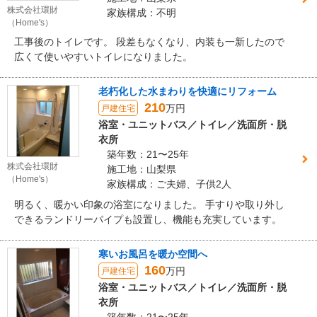
株式会社環財
家族構成：不明
（Home's）
工事後のトイレです。 段差もなくなり、内装も一新したので
広くて使いやすいトイレになりました。
老朽化した水まわりを快適にリフォーム
210
万円
戸建住宅
浴室・ユニットバス／トイレ／洗面所・脱
衣所
築年数：21〜25年
株式会社環財
施工地：山梨県
（Home's）
家族構成：ご夫婦、子供2人
明るく、暖かい印象の浴室になりました。 手すりや取り外し
できるランドリーパイプも設置し、機能も充実しています。
寒いお風呂を暖か空間へ
160
万円
戸建住宅
浴室・ユニットバス／トイレ／洗面所・脱
衣所