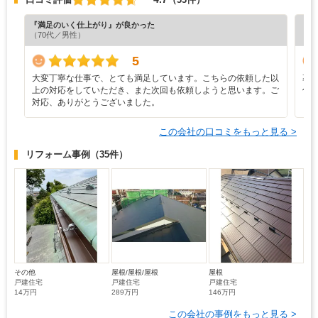
『満足のいく仕上がり』が良かった
『丁
（70代／男性）
（6
5
大変丁寧な仕事で、とても満足しています。こちらの依頼した以
幕
上の対応をしていただき、また次回も依頼しようと思います。ご
併
対応、ありがとうございました。
この会社の口コミをもっと見る >
リフォーム事例
（35件）
その他
屋根/屋根/屋根
屋根
戸建住宅
戸建住宅
戸建住宅
14万円
289万円
146万円
この会社の事例をもっと見る >