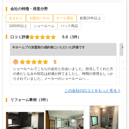
会社の特徴・得意分野
水まわり
太陽光パネル
オール電化
創業20年以上
1000件以上
ショールーム
パック商品
5.0
口コミ評価
（3件）
※ホームプロ加盟前の成約者にいただいた評価です
※ホ
5
ショールームでこちらの会社と出会いました。担当してくれた方
な
の身だしなみや対応は好感が持てましたし、時間の管理もしっか
ろ
りされていました。メーカーのショールームへ…
と
この会社の口コミをもっと見る >
リフォーム事例
（3件）