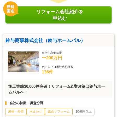
リフォーム会社紹介を
申込む
鈴与商事株式会社（鈴与ホームパル）
事例中心価格帯
〜200万円
ホームプロ累計成約件数
136件
施工実績36,000件突破！リフォーム&増改築は鈴与ホー
ムパルへ！
会社の特徴・得意分野
屋根・外壁
水まわり
総合リフォーム
10億円以上