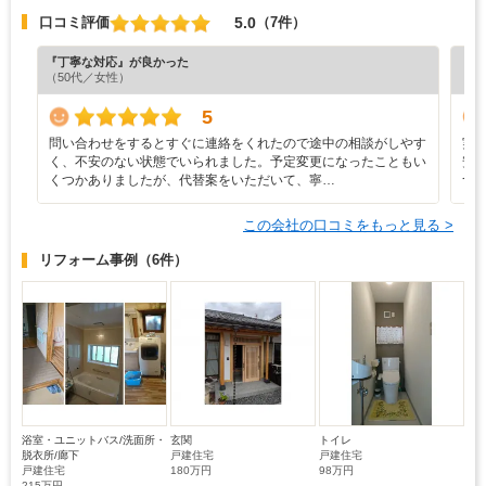
5.0
口コミ評価
（7件）
『丁寧な対応』が良かった
『担
（50代／女性）
（4
5
問い合わせをするとすぐに連絡をくれたので途中の相談がしやす
実
く、不安のない状態でいられました。予定変更になったこともい
安
くつかありましたが、代替案をいただいて、寧…
つ
この会社の口コミをもっと見る >
リフォーム事例
（6件）
浴室・ユニットバス/洗面所・
玄関
トイレ
脱衣所/廊下
戸建住宅
戸建住宅
戸建住宅
180万円
98万円
215万円