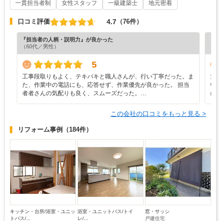
一貫担当者制
女性スタッフ
一級建築士
地元密着
4.7
口コミ評価
（76件）
『担当者の人柄・説明力』が良かった
『プ
（60代／男性）
（6
5
工事段取りもよく、テキパキと職人さんが、行い丁寧だった。ま
素
た、作業中の電話にも、応答せず、作業優先が良かった。 担当
い
者者さんの気配りも良く、スムーズだった。…
に
この会社の口コミをもっと見る >
リフォーム事例
（184件）
キッチン・台所/浴室・ユニッ
浴室・ユニットバス/トイ
窓・サッシ
トバス/...
レ/...
戸建住宅