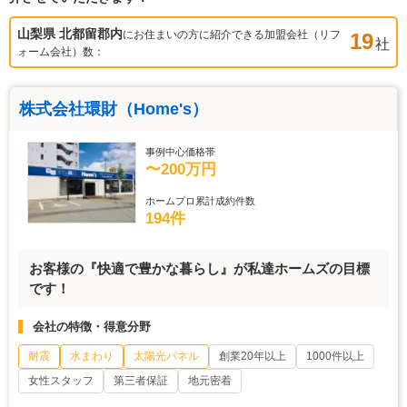
山梨県 北都留郡
内
にお住まいの方に紹介できる加盟会社（リフ
19
社
ォーム会社）数：
株式会社環財（Home's）
事例中心価格帯
〜200万円
ホームプロ累計成約件数
194件
お客様の『快適で豊かな暮らし』が私達ホームズの目標
です！
会社の特徴・得意分野
耐震
水まわり
太陽光パネル
創業20年以上
1000件以上
女性スタッフ
第三者保証
地元密着