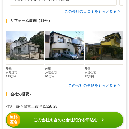
この会社の口コミをもっと見る >
リフォーム事例
（11件）
外壁
外壁
外壁
戸建住宅
戸建住宅
戸建住宅
125万円
95万円
85万円
この会社の事例をもっと見る >
会社の概要
▼
住所 静岡県富士市厚原328-28
無料
この会社を含めた会社紹介を申込む
匿名