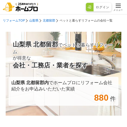
ログイン
メニュー
リフォームTOP
山梨県
北都留郡
ペットと暮らすリフォームの会社一覧
山梨県 北都留郡
でペットと暮らすリフォー
ム
が得意な
会社・工務店・業者を探す
山梨県 北都留郡
内
でホームプロにリフォーム会社
紹介をお申込みいただいた実績
880
件