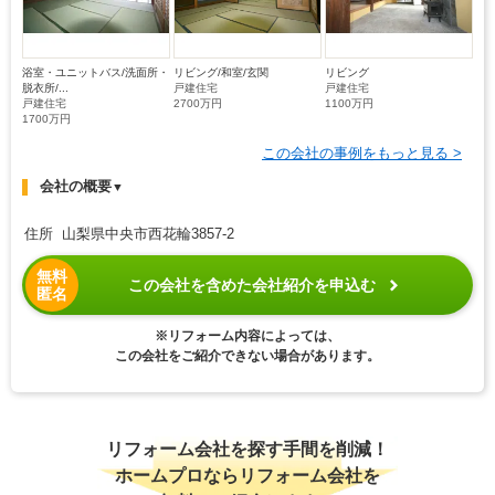
浴室・ユニットバス/洗面所・
リビング/和室/玄関
リビング
脱衣所/...
戸建住宅
戸建住宅
戸建住宅
2700万円
1100万円
1700万円
この会社の事例をもっと見る >
会社の概要
▼
住所 山梨県中央市西花輪3857-2
無料
この会社を含めた会社紹介を申込む
匿名
※リフォーム内容によっては、
この会社をご紹介できない場合があります。
リフォーム会社を探す手間を削減！
ホームプロならリフォーム会社を