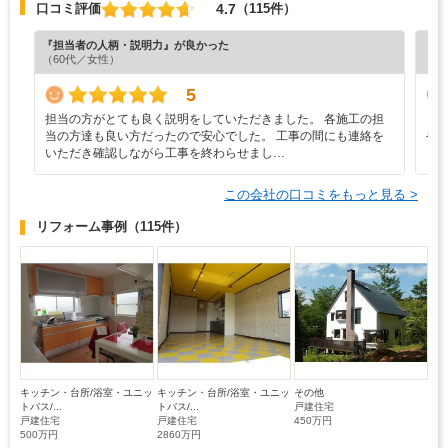
4.7
口コミ評価
（115件）
『担当者の人柄・説明力』が良かった
『プ
（60代／女性）
（4
5
担当の方がとても良く説明をしていただきました。 各施工の担
と
当の方達も良い方だったので安心でした。 工事の間にも連絡を
や
いただき確認しながら工事を終わらせまし…
し
この会社の口コミをもっと見る >
リフォーム事例
（115件）
キッチン・台所/浴室・ユニッ
キッチン・台所/浴室・ユニッ
その他
トバス/...
トバス/...
戸建住宅
戸建住宅
戸建住宅
450万円
500万円
2860万円