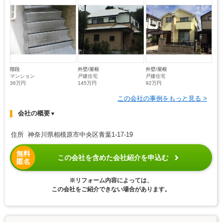
階段
外壁/屋根
外壁/屋根
マンション
戸建住宅
戸建住宅
36万円
145万円
92万円
この会社の事例をもっと見る >
会社の概要
▼
住所 神奈川県相模原市中央区青葉1-17-19
無料
この会社を含めた会社紹介を申込む
匿名
※リフォーム内容によっては、
この会社をご紹介できない場合があります。