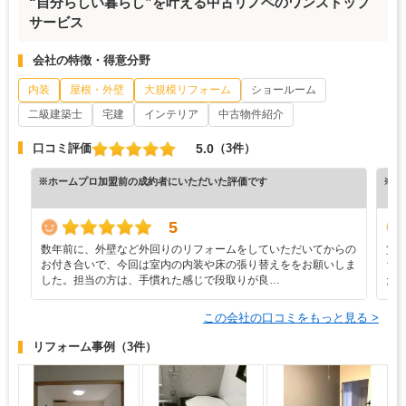
“自分らしい暮らし”を叶える中古リノベのワンストップ
サービス
会社の特徴・得意分野
内装
屋根・外壁
大規模リフォーム
ショールーム
二級建築士
宅建
インテリア
中古物件紹介
5.0
口コミ評価
（3件）
※ホームプロ加盟前の成約者にいただいた評価です
※ホ
5
数年前に、外壁など外回りのリフォームをしていただいてからの
賃
お付き合いで、今回は室内の内装や床の張り替えををお願いしま
ち
した。担当の方は、手慣れた感じで段取りが良…
た
この会社の口コミをもっと見る >
リフォーム事例
（3件）