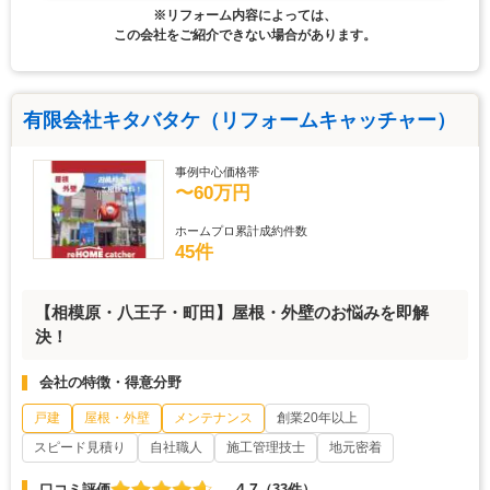
※リフォーム内容によっては、
この会社をご紹介できない場合があります。
有限会社キタバタケ（リフォームキャッチャー）
事例中心価格帯
〜60万円
ホームプロ累計成約件数
45件
【相模原・八王子・町田】屋根・外壁のお悩みを即解
決！
会社の特徴・得意分野
戸建
屋根・外壁
メンテナンス
創業20年以上
スピード見積り
自社職人
施工管理技士
地元密着
4.7
口コミ評価
（33件）