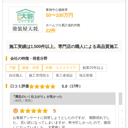
事例中心価格帯
50〜100万円
ホームプロ累計成約件数
22件
施工実績は1,500件以上。専門店の職人による高品質施工
会社の特徴・得意分野
戸建
屋根・外壁
外構・エクステリア
創業20年以上
自社職人
施工管理技士
第三者保証
地元密着
5.0
口コミ評価
（17件）
『満足のいく仕上がり』が良かった
『満
（40代／男性）
（5
5
お客様アンケートに回答しようとしたのですが、 期限切れでし
見
た。 言い訳になってしまいますが、昨今忙しかった ので、後回
な
しになっていました。 大変申し訳…
た