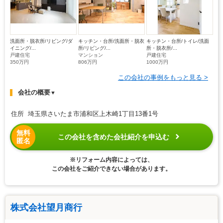
洗面所・脱衣所/リビング/ダ
キッチン・台所/洗面所・脱衣
キッチン・台所/トイレ/洗面
イニング/...
所/リビング/...
所・脱衣所/...
戸建住宅
マンション
戸建住宅
350万円
806万円
1000万円
この会社の事例をもっと見る >
会社の概要
▼
住所 埼玉県さいたま市浦和区上木崎1丁目13番1号
無料
この会社を含めた会社紹介を申込む
匿名
※リフォーム内容によっては、
この会社をご紹介できない場合があります。
株式会社望月商行