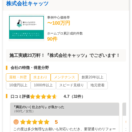
株式会社キャッツ
事例中心価格帯
〜100万円
ホームプロ累計成約件数
90件
施工実績23万軒！『株式会社キャッツ』でございます！
会社の特徴・得意分野
屋根・外壁
水まわり
メンテナンス
創業20年以上
10億円以上
1000件以上
スピード見積り
地元密着
4.7
口コミ評価
（32件）
『満足のいく仕上がり』が良かった
『分
（60代／女性）
（6
5
この度は多少無理なお願いも対応いただき、要望通りのリフォー
大