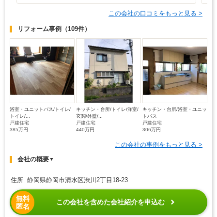
この会社の口コミをもっと見る >
リフォーム事例
（109件）
浴室・ユニットバス/トイレ/
キッチン・台所/トイレ/洋室/
キッチン・台所/浴室・ユニッ
トイレ/...
玄関/外壁/...
トバス
戸建住宅
戸建住宅
戸建住宅
385万円
440万円
306万円
この会社の事例をもっと見る >
会社の概要
▼
住所 静岡県静岡市清水区渋川2丁目18-23
無料
この会社を含めた会社紹介を申込む
匿名