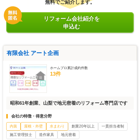
無料でご紹介します。
リフォーム会社紹介を
申込む
有限会社 アート企画
ホームプロ累計成約件数
13件
昭和61年創業、山梨で地元密着のリフォーム専門店です
会社の特徴・得意分野
内装
屋根・外壁
水まわり
創業20年以上
一貫担当者制
施工管理技士
造作家具
地元密着