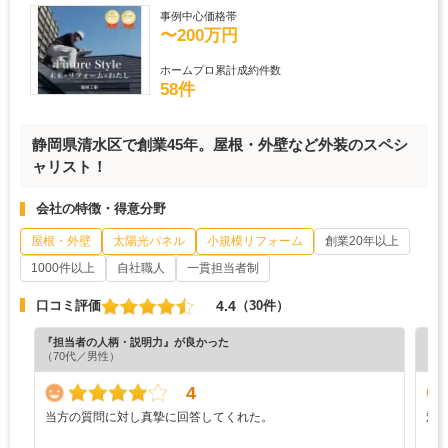
事例中心価格帯
〜200万円
ホームプロ累計成約件数
58件
静岡県清水区で創業45年。屋根・外壁など外装のスペシ
ャリスト！
会社の特徴・得意分野
屋根・外壁
太陽光パネル
小規模リフォーム
創業20年以上
1000件以上
自社職人
一貫担当者制
4.4
口コミ評価
（30件）
『担当者の人柄・説明力』が良かった
『分
（70代／男性）
（6
4
当方の質問に対し真摯に回答してくれた。
対