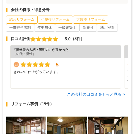
会社の特徴・得意分野
総合リフォーム
小規模リフォーム
大規模リフォーム
一貫担当者制
年中無休
一級建築士
新築可
地元密着
5.0
口コミ評価
（8件）
『担当者の人柄・説明力』が良かった
『プ
（60代／男性）
5
きれいに仕上がっています。
両
た
頂
この会社の口コミをもっと見る >
リフォーム事例
（19件）