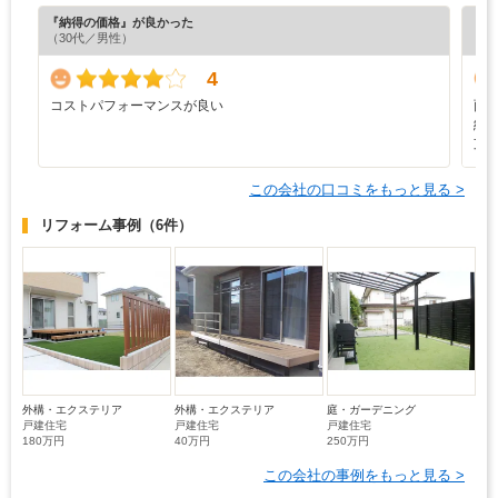
『納得の価格』が良かった
『丁
（30代／男性）
（5
4
コストパフォーマンスが良い
雨
納
支
この会社の口コミをもっと見る >
リフォーム事例
（6件）
外構・エクステリア
外構・エクステリア
庭・ガーデニング
戸建住宅
戸建住宅
戸建住宅
180万円
40万円
250万円
この会社の事例をもっと見る >