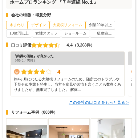
ホームプロランキング 『７年連続 No.１』
会社の特徴・得意分野
水まわり
デザイン
大規模リフォーム
創業20年以上
10億円以上
女性スタッフ
ショールーム
一級建築士
4.4
口コミ評価
（3,268件）
『納得の価格』が良かった
『担
（40代／男性）
（5
4
約4ヶ月にわたる大規模リフォームのため、随所にのトラブルや
最
予期せぬ事態も発生し、当方も意見や苦情も言うことも数多くあ
内
りましたが、無事完了しました。 解体…
この会社の口コミをもっと見る >
リフォーム事例
（803件）