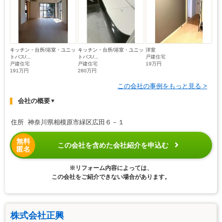
キッチン・台所/浴室・ユニッ
キッチン・台所/浴室・ユニッ
洋室
トバス/...
トバス/...
戸建住宅
戸建住宅
戸建住宅
19万円
191万円
280万円
この会社の事例をもっと見る >
会社の概要
▼
住所 神奈川県相模原市緑区広田６－１
無料
この会社を含めた会社紹介を申込む
匿名
※リフォーム内容によっては、
この会社をご紹介できない場合があります。
株式会社正興