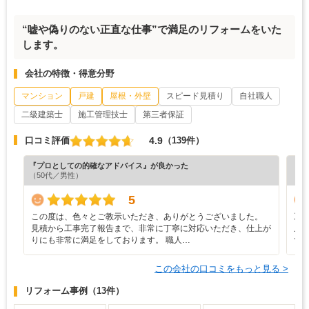
“嘘や偽りのない正直な仕事”で満足のリフォームをいた
します。
会社の特徴・得意分野
マンション
戸建
屋根・外壁
スピード見積り
自社職人
二級建築士
施工管理技士
第三者保証
4.9
口コミ評価
（139件）
『プロとしての的確なアドバイス』が良かった
『担
（50代／男性）
（7
5
この度は、色々とご教示いただき、ありがとうございました。
工
見積から工事完了報告まで、非常に丁寧に対応いただき、仕上が
止
りにも非常に満足をしております。 職人…
ず
この会社の口コミをもっと見る >
リフォーム事例
（13件）