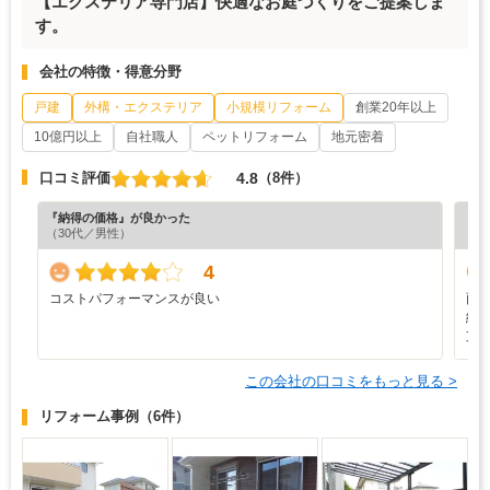
【エクステリア専門店】快適なお庭づくりをご提案しま
す。
会社の特徴・得意分野
戸建
外構・エクステリア
小規模リフォーム
創業20年以上
10億円以上
自社職人
ペットリフォーム
地元密着
4.8
口コミ評価
（8件）
『納得の価格』が良かった
『丁
（30代／男性）
（5
4
コストパフォーマンスが良い
雨
納
支
この会社の口コミをもっと見る >
リフォーム事例
（6件）