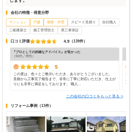
します。
会社の特徴・得意分野
マンション
戸建
屋根・外壁
スピード見積り
自社職人
二級建築士
施工管理技士
第三者保証
4.9
口コミ評価
（139件）
『プロとしての的確なアドバイス』が良かった
『担
（50代／男性）
（7
5
この度は、色々とご教示いただき、ありがとうございました。
工
見積から工事完了報告まで、非常に丁寧に対応いただき、仕上が
止
りにも非常に満足をしております。 職人…
ず
この会社の口コミをもっと見る >
リフォーム事例
（13件）