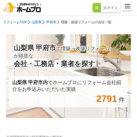
ログイン
メニュー
リフォームTOP
山梨県
甲府市
増築・改築リフォームの会社一覧
山梨県 甲府市
で増築・改築リフォーム
が得意な
会社・工務店・業者を探す
山梨県 甲府市
内
でホームプロにリフォーム会社紹
介をお申込みいただいた実績
2791
件