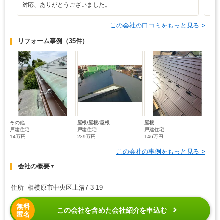
対応、ありがとうございました。
この会社の口コミをもっと見る >
リフォーム事例
（35件）
その他
屋根/屋根/屋根
屋根
戸建住宅
戸建住宅
戸建住宅
14万円
289万円
146万円
この会社の事例をもっと見る >
会社の概要
▼
住所 相模原市中央区上溝7-3-19
無料
この会社を含めた会社紹介を申込む
匿名