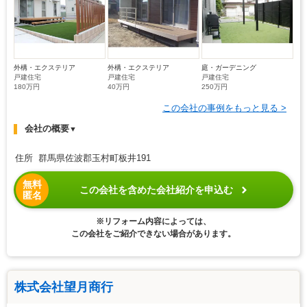
外構・エクステリア
外構・エクステリア
庭・ガーデニング
戸建住宅
戸建住宅
戸建住宅
180万円
40万円
250万円
この会社の事例をもっと見る >
会社の概要
▼
住所 群馬県佐波郡玉村町板井191
無料
この会社を含めた会社紹介を申込む
匿名
※リフォーム内容によっては、
この会社をご紹介できない場合があります。
株式会社望月商行