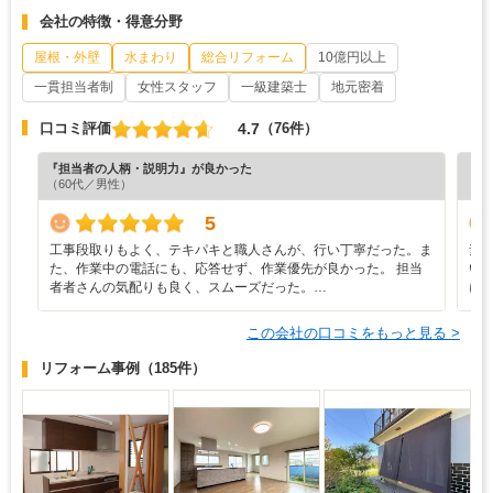
会社の特徴・得意分野
屋根・外壁
水まわり
総合リフォーム
10億円以上
一貫担当者制
女性スタッフ
一級建築士
地元密着
4.7
口コミ評価
（76件）
『担当者の人柄・説明力』が良かった
『プ
（60代／男性）
（6
5
工事段取りもよく、テキパキと職人さんが、行い丁寧だった。ま
素
た、作業中の電話にも、応答せず、作業優先が良かった。 担当
い
者者さんの気配りも良く、スムーズだった。…
に
この会社の口コミをもっと見る >
リフォーム事例
（185件）