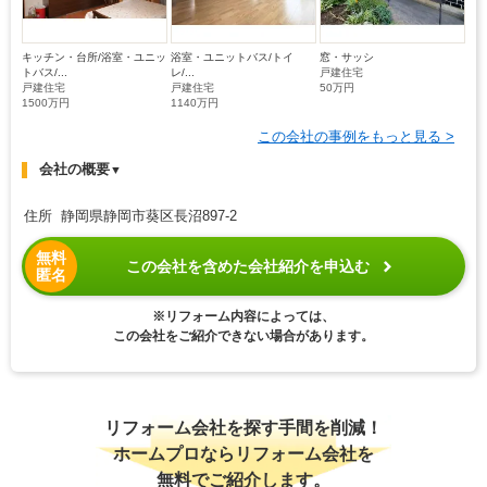
キッチン・台所/浴室・ユニッ
浴室・ユニットバス/トイ
窓・サッシ
トバス/...
レ/...
戸建住宅
戸建住宅
戸建住宅
50万円
1500万円
1140万円
この会社の事例をもっと見る >
会社の概要
▼
住所 静岡県静岡市葵区長沼897-2
無料
この会社を含めた会社紹介を申込む
匿名
※リフォーム内容によっては、
この会社をご紹介できない場合があります。
リフォーム会社を探す手間を削減！
ホームプロならリフォーム会社を
無料でご紹介します。