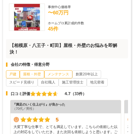
事例中心価格帯
〜60万円
ホームプロ累計成約件数
45件
【相模原・八王子・町田】屋根・外壁のお悩みを即解
決！
会社の特徴・得意分野
戸建
屋根・外壁
メンテナンス
創業20年以上
スピード見積り
自社職人
施工管理技士
地元密着
4.7
口コミ評価
（33件）
『満足のいく仕上がり』が良かった
『丁
（70代／男性）
（6
5
大変丁寧な仕事で、とても満足しています。こちらの依頼した以
幕
上の対応をしていただき、また次回も依頼しようと思います。ご
併