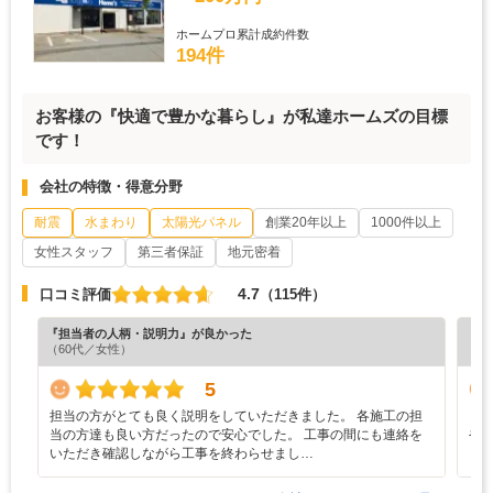
ホームプロ累計成約件数
194件
お客様の『快適で豊かな暮らし』が私達ホームズの目標
です！
会社の特徴・得意分野
耐震
水まわり
太陽光パネル
創業20年以上
1000件以上
女性スタッフ
第三者保証
地元密着
4.7
口コミ評価
（115件）
『担当者の人柄・説明力』が良かった
『プ
（60代／女性）
（4
5
担当の方がとても良く説明をしていただきました。 各施工の担
と
当の方達も良い方だったので安心でした。 工事の間にも連絡を
や
いただき確認しながら工事を終わらせまし…
し