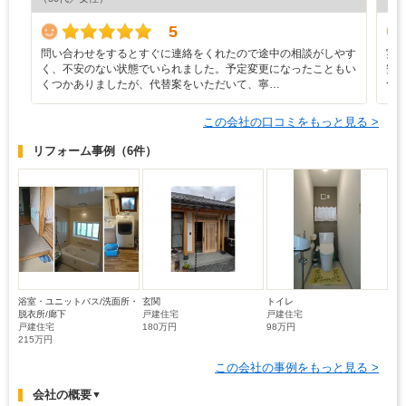
5
問い合わせをするとすぐに連絡をくれたので途中の相談がしやす
実
く、不安のない状態でいられました。予定変更になったこともい
安
くつかありましたが、代替案をいただいて、寧…
つ
この会社の口コミをもっと見る >
リフォーム事例
（6件）
浴室・ユニットバス/洗面所・
玄関
トイレ
脱衣所/廊下
戸建住宅
戸建住宅
戸建住宅
180万円
98万円
215万円
この会社の事例をもっと見る >
会社の概要
▼