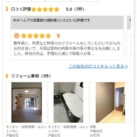
5.0
口コミ評価
（3件）
※ホームプロ加盟前の成約者にいただいた評価です
※ホ
5
数年前に、外壁など外回りのリフォームをしていただいてからの
賃
お付き合いで、今回は室内の内装や床の張り替えををお願いしま
ち
した。担当の方は、手慣れた感じで段取りが良…
た
この会社の口コミをもっと見る >
リフォーム事例
（3件）
キッチン・台所/浴室・ユニッ
キッチン・台所/浴室・ユニッ
洋室
トバス/...
トバス/...
戸建住宅
戸建住宅
戸建住宅
19万円