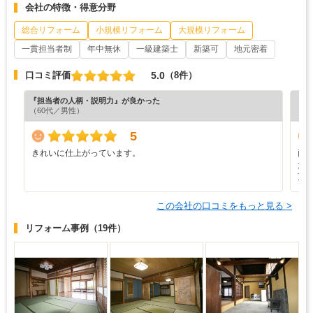
会社の特徴・得意分野
総合リフォーム
小規模リフォーム
大規模リフォーム
一貫担当者制
年中無休
一級建築士
新築可
地元密着
5.0
口コミ評価
（8件）
『担当者の人柄・説明力』が良かった
『プ
（60代／男性）
5
きれいに仕上がっています。
両
た
頂
この会社の口コミをもっと見る >
リフォーム事例
（19件）