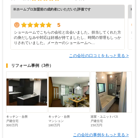
※ホームプロ加盟前の成約者にいただいた評価です
※ホ
5
ショールームでこちらの会社と出会いました。担当してくれた方
な
の身だしなみや対応は好感が持てましたし、時間の管理もしっか
ろ
りされていました。メーカーのショールームへ…
と
この会社の口コミをもっと見る >
リフォーム事例
（3件）
キッチン・台所
キッチン・台所
浴室・ユニットバス
戸建住宅
マンション
戸建住宅
300万円
180万円
150万円
この会社の事例をもっと見る >