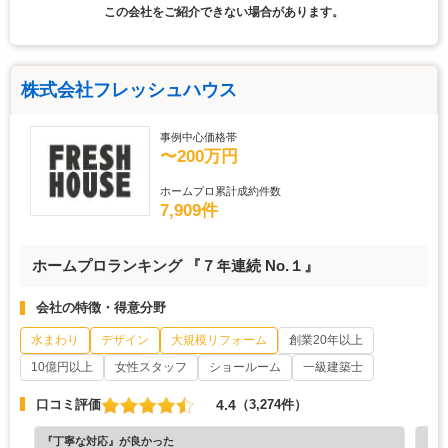
この会社をご紹介できない場合があります。
株式会社フレッシュハウス
事例中心価格帯
〜200万円
ホームプロ累計成約件数
7,909件
ホームプロランキング 『７年連続 No.１』
会社の特徴・得意分野
水まわり
デザイン
大規模リフォーム
創業20年以上
10億円以上
女性スタッフ
ショールーム
一級建築士
4.4
口コミ評価
（3,274件）
『丁寧な対応』が良かった
『分