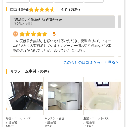
4.7
口コミ評価
（32件）
『満足のいく仕上がり』が良かった
『分
（60代／女性）
（6
5
この度は多少無理なお願いも対応いただき、要望通りのリフォー
大
ムができて大変満足しています。メーカー側の受注停止などで工
か
事の遅れが心配でしたが、思っていたほど遅れ…
この会社の口コミをもっと見る >
リフォーム事例
（85件）
浴室・ユニットバス
キッチン・台所
浴室・ユニットバス
戸建住宅
戸建住宅
戸建住宅
140万円
120万円
119万円