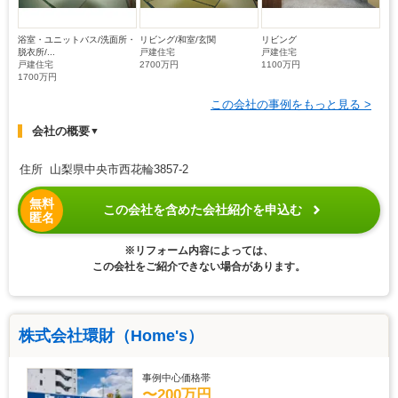
浴室・ユニットバス/洗面所・
リビング/和室/玄関
リビング
脱衣所/...
戸建住宅
戸建住宅
戸建住宅
2700万円
1100万円
1700万円
この会社の事例をもっと見る >
会社の概要
▼
住所 山梨県中央市西花輪3857-2
無料
この会社を含めた会社紹介を申込む
匿名
※リフォーム内容によっては、
この会社をご紹介できない場合があります。
株式会社環財（Home's）
事例中心価格帯
〜200万円