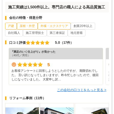
施工実績は1,500件以上。専門店の職人による高品質施工
会社の特徴・得意分野
戸建
屋根・外壁
外構・エクステリア
創業20年以上
自社職人
施工管理技士
第三者保証
地元密着
5.0
口コミ評価
（17件）
『満足のいく仕上がり』が良かった
『満
（40代／男性）
（5
5
お客様アンケートに回答しようとしたのですが、 期限切れでし
見
た。 言い訳になってしまいますが、昨今忙しかった ので、後回
な
しになっていました。 大変申し訳…
た
この会社の口コミをもっと見る >
リフォーム事例
（11件）