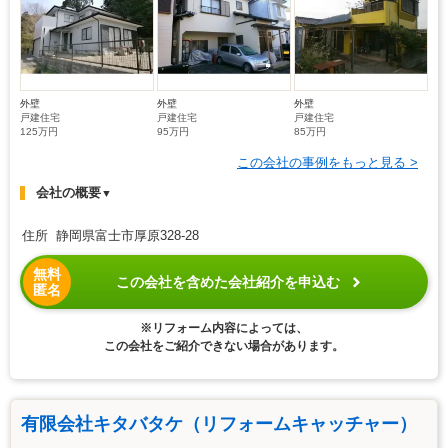
外壁
外壁
外壁
戸建住宅
戸建住宅
戸建住宅
125万円
95万円
85万円
この会社の事例をもっと見る >
会社の概要
▼
住所 静岡県富士市厚原328-28
無料
この会社を含めた会社紹介を申込む
匿名
※リフォーム内容によっては、
この会社をご紹介できない場合があります。
有限会社キタバタケ（リフォームキャッチャー）