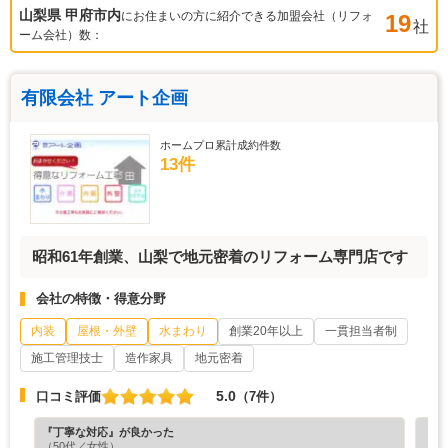
山梨県 甲府市
内
にお住まいの方に紹介できる加盟会社（リフォ
19
社
ーム会社）数：
有限会社 アート企画
ホームプロ累計成約件数
13件
昭和61年創業、山梨で地元密着のリフォーム専門店です
会社の特徴・得意分野
内装
屋根・外壁
水まわり
創業20年以上
一貫担当者制
施工管理技士
造作家具
地元密着
5.0
口コミ評価
（7件）
『丁寧な対応』が良かった
『担
（50代／女性）
（4