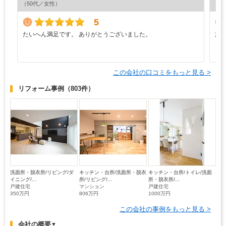
（50代／女性）
（5
5
たいへん満足です。 ありがとうございました。
施
う
り
この会社の口コミをもっと見る >
リフォーム事例
（803件）
洗面所・脱衣所/リビング/ダ
キッチン・台所/洗面所・脱衣
キッチン・台所/トイレ/洗面
イニング/...
所/リビング/...
所・脱衣所/...
戸建住宅
マンション
戸建住宅
350万円
806万円
1000万円
この会社の事例をもっと見る >
会社の概要
▼