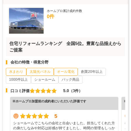
ホームプロ累計成約件数
0件
住宅リフォームランキング 全国5位。豊富な品揃えから
ご提案
会社の特徴・得意分野
水まわり
太陽光パネル
オール電化
創業20年以上
1000件以上
ショールーム
パック商品
5.0
口コミ評価
（3件）
※ホームプロ加盟前の成約者にいただいた評価です
※ホ
5
ショールームでこちらの会社と出会いました。担当してくれた方
な
の身だしなみや対応は好感が持てましたし、時間の管理もしっか
ろ