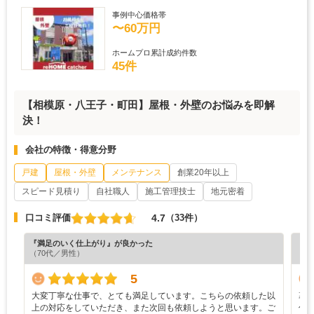
事例中心価格帯
〜60万円
ホームプロ累計成約件数
45件
【相模原・八王子・町田】屋根・外壁のお悩みを即解
決！
会社の特徴・得意分野
戸建
屋根・外壁
メンテナンス
創業20年以上
スピード見積り
自社職人
施工管理技士
地元密着
4.7
口コミ評価
（33件）
『満足のいく仕上がり』が良かった
『丁
（70代／男性）
（6
5
大変丁寧な仕事で、とても満足しています。こちらの依頼した以
幕
上の対応をしていただき、また次回も依頼しようと思います。ご
併