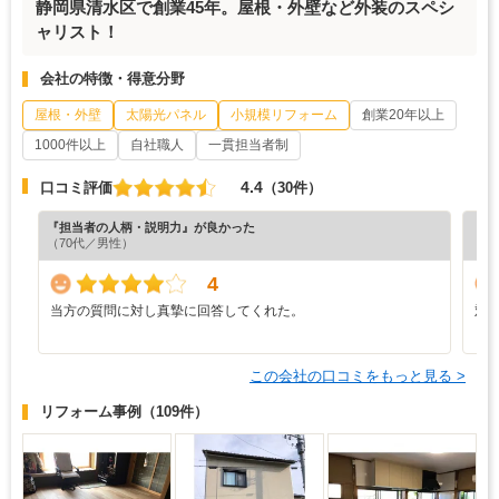
静岡県清水区で創業45年。屋根・外壁など外装のスペシ
ャリスト！
会社の特徴・得意分野
屋根・外壁
太陽光パネル
小規模リフォーム
創業20年以上
1000件以上
自社職人
一貫担当者制
4.4
口コミ評価
（30件）
『担当者の人柄・説明力』が良かった
『分
（70代／男性）
（6
4
当方の質問に対し真摯に回答してくれた。
対
この会社の口コミをもっと見る >
リフォーム事例
（109件）