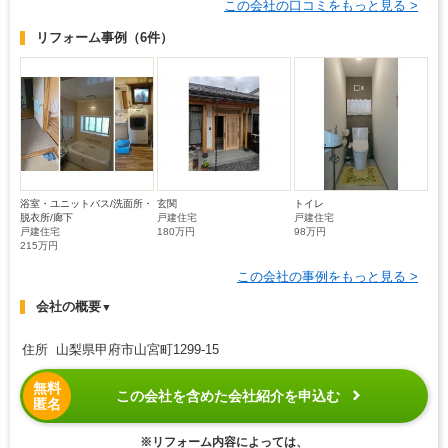
この会社の口コミをもっと見る >
リフォーム事例
（6件）
浴室・ユニットバス/洗面所・
玄関
トイレ
脱衣所/廊下
戸建住宅
戸建住宅
戸建住宅
180万円
98万円
215万円
この会社の事例をもっと見る >
会社の概要
▼
住所 山梨県甲府市山宮町1299-15
無料
この会社を含めた会社紹介を申込む
匿名
※リフォーム内容によっては、