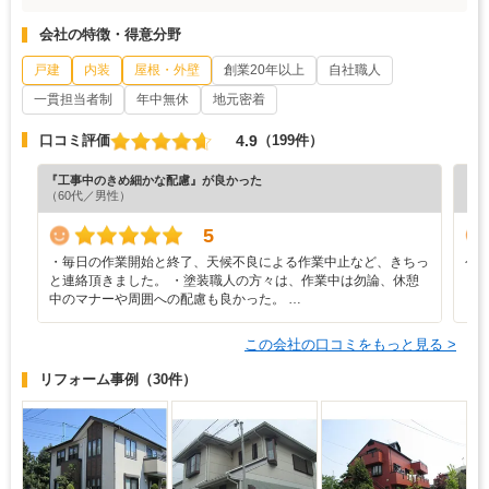
会社の特徴・得意分野
戸建
内装
屋根・外壁
創業20年以上
自社職人
一貫担当者制
年中無休
地元密着
4.9
口コミ評価
（199件）
『工事中のきめ細かな配慮』が良かった
『丁
（60代／男性）
5
・毎日の作業開始と終了、天候不良による作業中止など、きちっ
今
と連絡頂きました。 ・塗装職人の方々は、作業中は勿論、休憩
中のマナーや周囲への配慮も良かった。 …
この会社の口コミをもっと見る >
リフォーム事例
（30件）