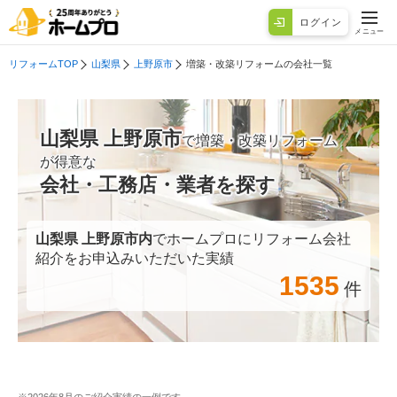
ログイン
メニュー
リフォームTOP
山梨県
上野原市
増築・改築リフォームの会社一覧
山梨県 上野原市
で増築・改築リフォーム
が得意な
会社・工務店・業者を探す
山梨県 上野原市
内
でホームプロにリフォーム会社
紹介をお申込みいただいた実績
1535
件