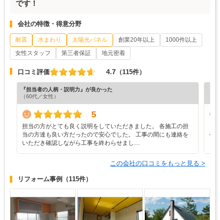
です！
会社の特徴・得意分野
耐震
水まわり
太陽光パネル
創業20年以上
1000件以上
女性スタッフ
第三者保証
地元密着
4.7
口コミ評価
（115件）
『担当者の人柄・説明力』が良かった
『プ
（60代／女性）
（4
5
担当の方がとても良く説明をしていただきました。 各施工の担
と
当の方達も良い方だったので安心でした。 工事の間にも連絡を
や
いただき確認しながら工事を終わらせまし…
し
この会社の口コミをもっと見る >
リフォーム事例
（115件）