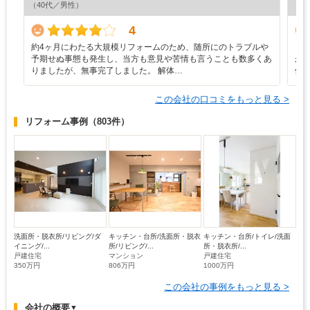
（40代／男性）
（6
4
約4ヶ月にわたる大規模リフォームのため、随所にのトラブルや
・
予期せぬ事態も発生し、当方も意見や苦情も言うことも数多くあ
が
りましたが、無事完了しました。 解体…
価
この会社の口コミをもっと見る >
リフォーム事例
（803件）
洗面所・脱衣所/リビング/ダ
キッチン・台所/洗面所・脱衣
キッチン・台所/トイレ/洗面
イニング/...
所/リビング/...
所・脱衣所/...
戸建住宅
マンション
戸建住宅
350万円
806万円
1000万円
この会社の事例をもっと見る >
会社の概要
▼