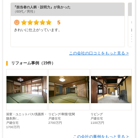
『担当者の人柄・説明力』が良かった
『プ
（60代／男性）
5
きれいに仕上がっています。
両
た
頂
この会社の口コミをもっと見る >
リフォーム事例
（19件）
浴室・ユニットバス/洗面所・
リビング/和室/玄関
リビング
脱衣所/...
戸建住宅
戸建住宅
戸建住宅
2700万円
1100万円
1700万円
この会社の事例をもっと見る >