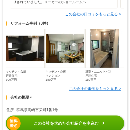
りされていました。メーカーのショールームへ…
と
この会社の口コミをもっと見る >
リフォーム事例
（3件）
キッチン・台所
キッチン・台所
浴室・ユニットバス
戸建住宅
マンション
戸建住宅
300万円
180万円
150万円
この会社の事例をもっと見る >
会社の概要
▼
住所 群馬県高崎市栄町1番1号
無料
この会社を含めた会社紹介を申込む
匿名