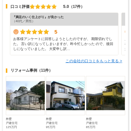
5.0
口コミ評価
（17件）
『満足のいく仕上がり』が良かった
『満
（40代／男性）
（5
5
お客様アンケートに回答しようとしたのですが、 期限切れでし
見
た。 言い訳になってしまいますが、昨今忙しかった ので、後回
な
しになっていました。 大変申し訳…
た
この会社の口コミをもっと見る >
リフォーム事例
（11件）
外壁
外壁
外壁
戸建住宅
戸建住宅
戸建住宅
125万円
95万円
85万円