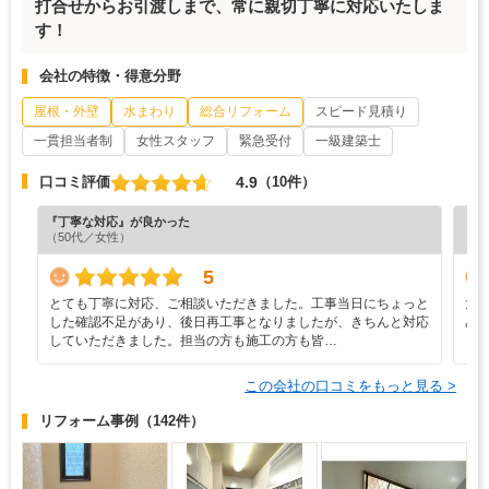
打合せからお引渡しまで、常に親切丁寧に対応いたしま
す！
会社の特徴・得意分野
屋根・外壁
水まわり
総合リフォーム
スピード見積り
一貫担当者制
女性スタッフ
緊急受付
一級建築士
4.9
口コミ評価
（10件）
『丁寧な対応』が良かった
『工
（50代／女性）
（7
5
とても丁寧に対応、ご相談いただきました。工事当日にちょっと
大
した確認不足があり、後日再工事となりましたが、きちんと対応
み
していただきました。担当の方も施工の方も皆…
この会社の口コミをもっと見る >
リフォーム事例
（142件）