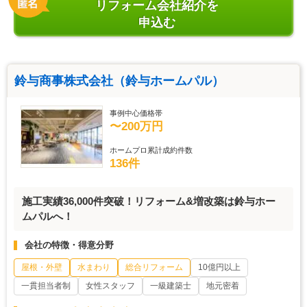
リフォーム会社紹介を
申込む
鈴与商事株式会社（鈴与ホームパル）
事例中心価格帯
〜200万円
ホームプロ累計成約件数
136件
施工実績36,000件突破！リフォーム&増改築は鈴与ホー
ムパルへ！
会社の特徴・得意分野
屋根・外壁
水まわり
総合リフォーム
10億円以上
一貫担当者制
女性スタッフ
一級建築士
地元密着