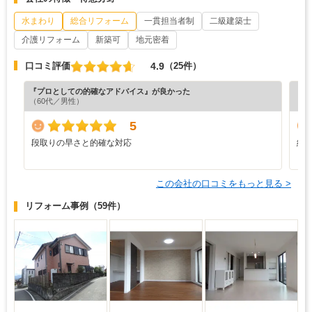
水まわり
総合リフォーム
一貫担当者制
二級建築士
介護リフォーム
新築可
地元密着
4.9
口コミ評価
（25件）
『プロとしての的確なアドバイス』が良かった
『満
（60代／男性）
（6
5
段取りの早さと的確な対応
納
この会社の口コミをもっと見る >
リフォーム事例
（59件）