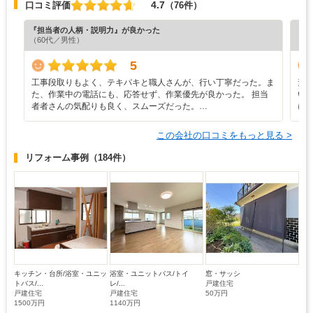
4.7
口コミ評価
（76件）
『担当者の人柄・説明力』が良かった
『プ
（60代／男性）
（6
5
工事段取りもよく、テキパキと職人さんが、行い丁寧だった。ま
素
た、作業中の電話にも、応答せず、作業優先が良かった。 担当
い
者者さんの気配りも良く、スムーズだった。…
に
この会社の口コミをもっと見る >
リフォーム事例
（184件）
キッチン・台所/浴室・ユニッ
浴室・ユニットバス/トイ
窓・サッシ
トバス/...
レ/...
戸建住宅
戸建住宅
戸建住宅
50万円
1500万円
1140万円