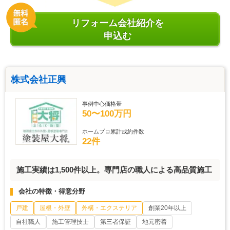
リフォーム会社紹介を
申込む
株式会社正興
事例中心価格帯
50〜100万円
ホームプロ累計成約件数
22件
施工実績は1,500件以上。専門店の職人による高品質施工
会社の特徴・得意分野
戸建
屋根・外壁
外構・エクステリア
創業20年以上
自社職人
施工管理技士
第三者保証
地元密着