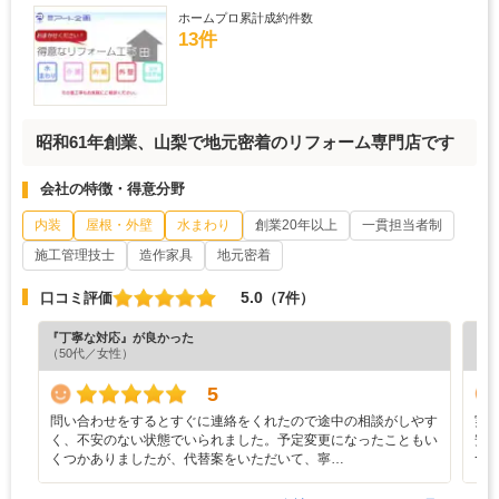
ホームプロ累計成約件数
13件
昭和61年創業、山梨で地元密着のリフォーム専門店です
会社の特徴・得意分野
内装
屋根・外壁
水まわり
創業20年以上
一貫担当者制
施工管理技士
造作家具
地元密着
5.0
口コミ評価
（7件）
『丁寧な対応』が良かった
『担
（50代／女性）
（4
5
問い合わせをするとすぐに連絡をくれたので途中の相談がしやす
実
く、不安のない状態でいられました。予定変更になったこともい
安
くつかありましたが、代替案をいただいて、寧…
つ