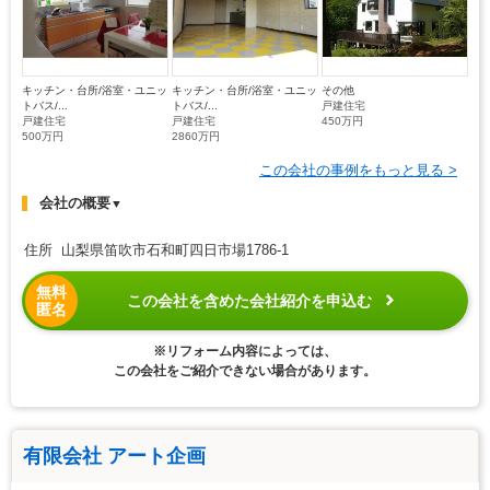
キッチン・台所/浴室・ユニッ
キッチン・台所/浴室・ユニッ
その他
トバス/...
トバス/...
戸建住宅
戸建住宅
戸建住宅
450万円
500万円
2860万円
この会社の事例をもっと見る >
会社の概要
▼
住所 山梨県笛吹市石和町四日市場1786-1
無料
この会社を含めた会社紹介を申込む
匿名
※リフォーム内容によっては、
この会社をご紹介できない場合があります。
有限会社 アート企画