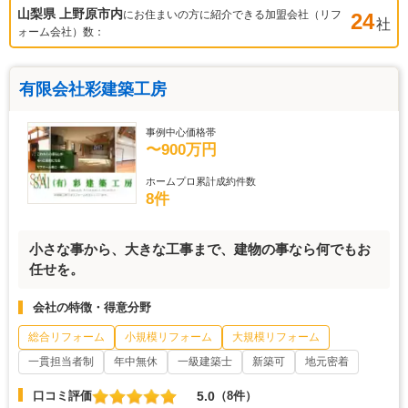
山梨県 上野原市
内
にお住まいの方に紹介できる加盟会社（リフ
24
社
ォーム会社）数：
有限会社彩建築工房
事例中心価格帯
〜900万円
ホームプロ累計成約件数
8件
小さな事から、大きな工事まで、建物の事なら何でもお
任せを。
会社の特徴・得意分野
総合リフォーム
小規模リフォーム
大規模リフォーム
一貫担当者制
年中無休
一級建築士
新築可
地元密着
5.0
口コミ評価
（8件）