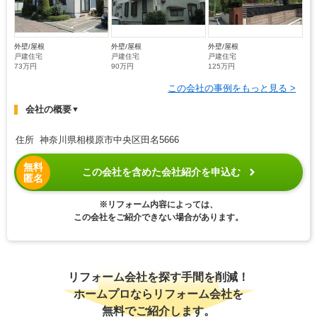
外壁/屋根
外壁/屋根
外壁/屋根
戸建住宅
戸建住宅
戸建住宅
73万円
90万円
125万円
この会社の事例をもっと見る >
会社の概要
▼
住所 神奈川県相模原市中央区田名5666
無料
この会社を含めた会社紹介を申込む
匿名
※リフォーム内容によっては、
この会社をご紹介できない場合があります。
リフォーム会社を探す手間を削減！
ホームプロならリフォーム会社を
無料でご紹介します。