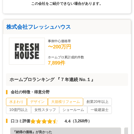
この会社をご紹介できない場合があります。
株式会社フレッシュハウス
事例中心価格帯
〜200万円
ホームプロ累計成約件数
7,899件
ホームプロランキング 『７年連続 No.１』
会社の特徴・得意分野
水まわり
デザイン
大規模リフォーム
創業20年以上
10億円以上
女性スタッフ
ショールーム
一級建築士
4.4
口コミ評価
（3,268件）
『納得の価格』が良かった
『丁