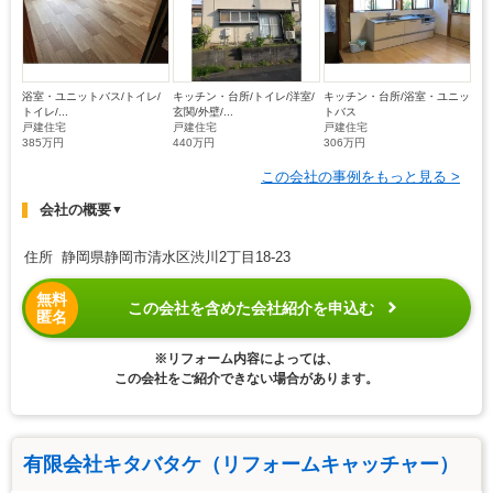
浴室・ユニットバス/トイレ/
キッチン・台所/トイレ/洋室/
キッチン・台所/浴室・ユニッ
トイレ/...
玄関/外壁/...
トバス
戸建住宅
戸建住宅
戸建住宅
385万円
440万円
306万円
この会社の事例をもっと見る >
会社の概要
▼
住所 静岡県静岡市清水区渋川2丁目18-23
無料
この会社を含めた会社紹介を申込む
匿名
※リフォーム内容によっては、
この会社をご紹介できない場合があります。
有限会社キタバタケ（リフォームキャッチャー）