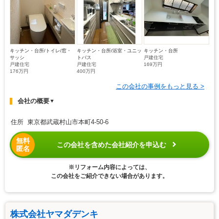
キッチン・台所/トイレ/窓・
キッチン・台所/浴室・ユニッ
キッチン・台所
サッシ
トバス
戸建住宅
戸建住宅
戸建住宅
169万円
176万円
400万円
この会社の事例をもっと見る >
会社の概要
▼
住所 東京都武蔵村山市本町4-50-6
無料
この会社を含めた会社紹介を申込む
匿名
※リフォーム内容によっては、
この会社をご紹介できない場合があります。
株式会社ヤマダデンキ