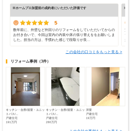
※ホームプロ加盟前の成約者にいただいた評価です
※ホ
5
数年前に、外壁など外回りのリフォームをしていただいてからの
賃
お付き合いで、今回は室内の内装や床の張り替えををお願いしま
ち
した。担当の方は、手慣れた感じで段取りが良…
た
この会社の口コミをもっと見る >
リフォーム事例
（3件）
キッチン・台所/浴室・ユニッ
キッチン・台所/浴室・ユニッ
洋室
トバス/...
トバス/...
戸建住宅
戸建住宅
戸建住宅
19万円
191万円
280万円