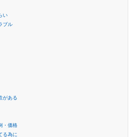
らい
ラブル
性がある
例・価格
てる為に