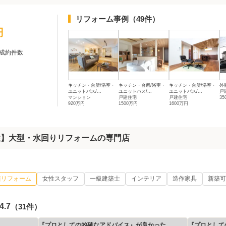
リフォーム事例
（49件）
円
成約件数
キッチン・台所/浴室・
キッチン・台所/浴室・
キッチン・台所/浴室・
外
ユニットバス/...
ユニットバス/...
ユニットバス/...
戸
マンション
戸建住宅
戸建住宅
3
920万円
1500万円
1600万円
性】大型・水回りリフォームの専門店
模リフォーム
女性スタッフ
一級建築士
インテリア
造作家具
新築可
4.7
（31件）
『プロとしての的確なアドバイス』が良かった
『プロとして