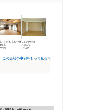
ビング/洋室/玄関/外壁
リビング/洋室
建住宅
戸建住宅
00万円
356万円
この会社の事例をもっと見る >
柄・説明力』が良かった