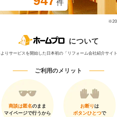
947
件
※2
について
1年よりサービスを開始した日本初の「リフォーム会社紹介サイ
ご利用のメリット
商談は匿名
のまま
お断り
は
マイページで行うから
ボタンひとつ
で