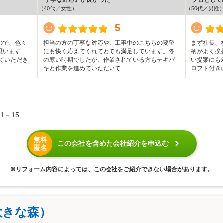
（40代／女性）
（50代／男性
5
ので、色々
担当の方の丁寧な対応や、工事中のこちらの要望
まず社長、
思います
にも快く応えてくれてとても満足しています。冬
柄がよく挨
ていただき
の寒い時期でしたが、作業されている方もテキパ
い提案にも
キと作業を進めていただいて…
ロフト付き
1－15
無料
この会社を含めた会社紹介を申込む
匿名
※リフォーム内容によっては、この会社をご紹介できない場合があります。
大きな森）