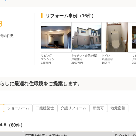
リフォーム事例
（16件）
円
成約件数
リビング
キッチン・台所/外壁
トイレ
リ
マンション
戸建住宅
戸建住宅
戸
125万円
2100万円
16万円
3
らしに最適な住環境をご提案します。
ム
ショールーム
二級建築士
介護リフォーム
新築可
地元密着
4.8
（60件）
『丁寧な対応』が良かった
『プロとして