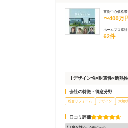
事例中心価格帯
〜400万
ホームプロ累計
62件
【デザイン性×耐震性×断熱
会社の特徴・得意分野
総合リフォーム
デザイン
大規
口コミ評価
『丁寧な対応』が良かった