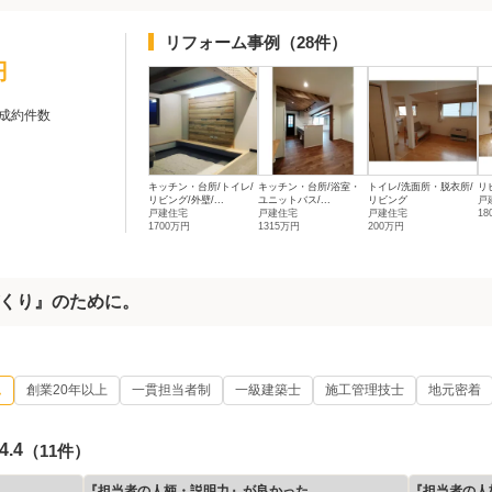
リフォーム事例
（28件）
円
成約件数
キッチン・台所/トイレ/
キッチン・台所/浴室・
トイレ/洗面所・脱衣所/
リ
リビング/外壁/...
ユニットバス/...
リビング
戸
戸建住宅
戸建住宅
戸建住宅
18
1700万円
1315万円
200万円
くり』のために。
ム
創業20年以上
一貫担当者制
一級建築士
施工管理技士
地元密着
4.4
（11件）
『担当者の人柄・説明力』が良かった
『担当者の人