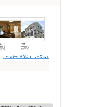
ビング
外壁
建住宅
戸建住宅
00万円
360万円
この会社の事例をもっと見る >
の的確なアドバイス』が良かった