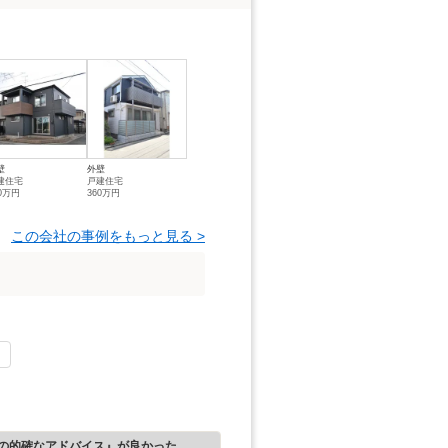
壁
外壁
建住宅
戸建住宅
50万円
360万円
この会社の事例をもっと見る >
の的確なアドバイス』が良かった