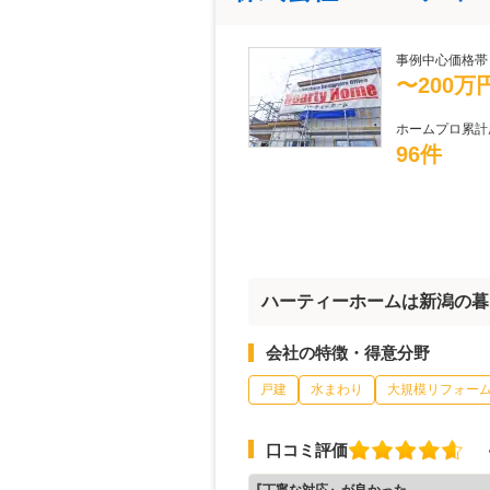
事例中心価格帯
〜200万
ホームプロ累計
96件
ハーティーホームは新潟の暮
会社の特徴・得意分野
戸建
水まわり
大規模リフォー
口コミ評価
『丁寧な対応』が良かった