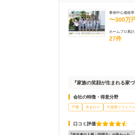
事例中心価格帯
〜300万
ホームプロ累計
27件
『家族の笑顔が生まれる家づ
会社の特徴・得意分野
戸建
水まわり
大規模リフォー
口コミ評価
『担当者の人柄・説明力』が良かった