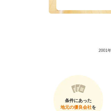
200
条件にあった
地元の優良会社
を