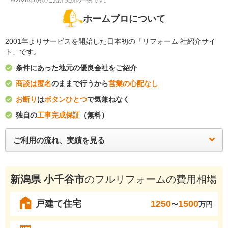
※2026年8月のご紹介実績の一例です。
ホームプロについて
2001年よりサービスを開始した日本初の「リフォーム 社紹介サイ
ト」です。
条件にあった地元の優良会社をご紹介
商談は匿名
のままで行うから
営業の心配なし
お断り
は
ボタンひとつ
で気兼ねなく
独自の
工事完成保証
（無料）
ご利用の流れ、実績を見る
新潟県 小千谷市
のフルリフォームの費用相場
戸建て住宅
1250
1500
〜
万円