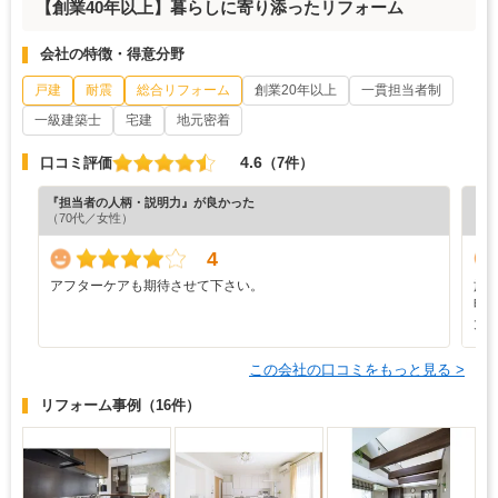
【創業40年以上】暮らしに寄り添ったリフォーム
会社の特徴・得意分野
戸建
耐震
総合リフォーム
創業20年以上
一貫担当者制
一級建築士
宅建
地元密着
4.6
口コミ評価
（7件）
『担当者の人柄・説明力』が良かった
『プ
（70代／女性）
（4
4
アフターケアも期待させて下さい。
施
明
大
この会社の口コミをもっと見る >
リフォーム事例
（16件）