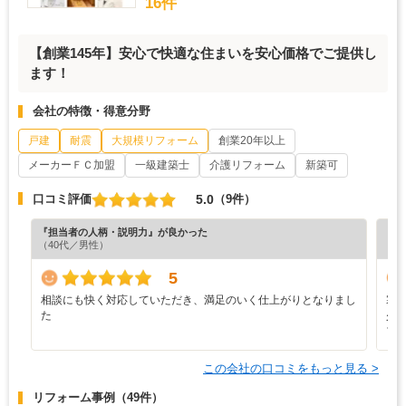
16件
【創業145年】安心で快適な住まいを安心価格でご提供し
ます！
会社の特徴・得意分野
戸建
耐震
大規模リフォーム
創業20年以上
メーカーＦＣ加盟
一級建築士
介護リフォーム
新築可
5.0
口コミ評価
（9件）
『担当者の人柄・説明力』が良かった
『担
（40代／男性）
（6
5
相談にも快く対応していただき、満足のいく仕上がりとなりまし
寒
た
少
ブ
この会社の口コミをもっと見る >
リフォーム事例
（49件）