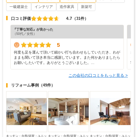
一級建築士
インテリア
造作家具
新築可
4.7
口コミ評価
（31件）
『丁寧な対応』が良かった
『プ
（50代／女性）
（6
5
何度も足を運んで頂いて細かい打ち合わせもしていただき、わが
当
ままも聞いて頂き本当に感謝しています。また何かありましたら
っ
お願いしたいです。ありがとうございました。…
宅
この会社の口コミをもっと見る >
リフォーム事例
（49件）
キッチン・台所/浴室・ユニッ
キッチン・台所/浴室・ユニッ
キッチン・台所/浴室・ユニッ