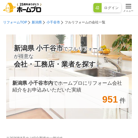
ログイン
メニュー
リフォームTOP
新潟県
小千谷市
フルリフォームの会社一覧
新潟県 小千谷市
でフルリフォーム
が得意な
会社・工務店・業者を探す
新潟県 小千谷市
内
でホームプロにリフォーム会社
紹介をお申込みいただいた実績
951
件