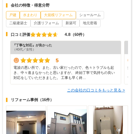
会社の特徴・得意分野
戸建
水まわり
大規模リフォーム
ショールーム
二級建築士
介護リフォーム
新築可
地元密着
4.8
口コミ評価
（60件）
『丁寧な対応』が良かった
『丁
（40代／女性）
（4
5
電波の悪い所で、また、古い家だったので、色々トラブルも起
担
き、中々進まなかったと思いますが、 終始丁寧で気持ちの良い
く
対応をしていただきました。 工事も早く終…
て
この会社の口コミをもっと見る >
リフォーム事例
（16件）