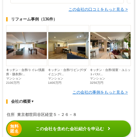
この会社の口コミをもっと見る >
リフォーム事例
（136件）
キッチン・台所/トイレ/洗面
キッチン・台所/リビング/ダ
キッチン・台所/浴室・ユニッ
所・脱衣所/...
イニング/...
トバス/...
マンション
マンション
マンション
2100万円
1400万円
3250万円
この会社の事例をもっと見る >
会社の概要
▼
住所 東京都世田谷区経堂５－２６－８
無料
この会社を含めた会社紹介を申込む
匿名