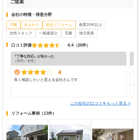
ご提案
会社の特徴・得意分野
戸建
水まわり
総合リフォーム
創業20年以上
女性スタッフ
一級建築士
宅建
地元密着
4.4
口コミ評価
（20件）
『丁寧な対応』が良かった
『分
（30代／女性）
（6
4
長く相談したいと思える会社さんです
こ
行
た
この会社の口コミをもっと見る >
リフォーム事例
（13件）