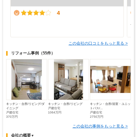
（5
4
と
て
も
この会社の口コミをもっと見る >
リフォーム事例
（55件）
キッチン・台所/リビング/ダ
キッチン・台所/リビング
キッチン・台所/浴室・ユニッ
イニング
戸建住宅
トバス/...
戸建住宅
1064万円
戸建住宅
370万円
2750万円
この会社の事例をもっと見る >
会社の概要
▼