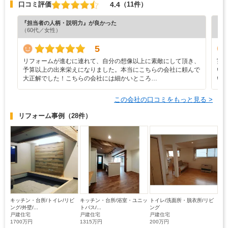
4.4
口コミ評価
（11件）
『担当者の人柄・説明力』が良かった
『担
（60代／女性）
（6
5
リフォームが進むに連れて、自分の想像以上に素敵にして頂き、
実
予算以上の出来栄えになりました。本当にこちらの会社に頼んで
い
大正解でした！こちらの会社には細かいところ…
い
この会社の口コミをもっと見る >
リフォーム事例
（28件）
キッチン・台所/トイレ/リビ
キッチン・台所/浴室・ユニッ
トイレ/洗面所・脱衣所/リビ
ング/外壁/...
トバス/...
ング
戸建住宅
戸建住宅
戸建住宅
1700万円
1315万円
200万円