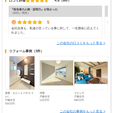
4.8
口コミ評価
（8件）
『担当者の人柄・説明力』が良かった
『納
（60代／男性）
（7
5
会社自身も、私達の言っている事に対して、一生懸命に応えてく
ち
れました。
この会社の口コミをもっと見る >
リフォーム事例
（3件）
浴室・ユニットバス/トイ
洋室
リビング
レ/...
戸建住宅
戸建住宅
戸建住宅
120万円
680万円
500万円
この会社の事例をもっと見る >