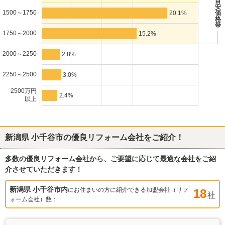
目
安
1500～1750
20.1%
価
格
帯
1750～2000
15.2%
2000～2250
2.8%
2250～2500
3.0%
2500万円
2.4%
以上
新潟県 小千谷市
の優良リフォーム会社をご紹介！
多数の優良リフォーム会社から、ご要望に応じて最適な会社をご紹
介させていただきます！
新潟県 小千谷市
内
にお住まいの方に紹介できる加盟会社（リフ
18
社
ォーム会社）数：