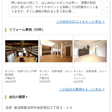
問い合わせに対して、はじめのレスポンスは早い。 実際の対応
営
が少し遅いので、マイナスポイントも加味しての評価ポイントあ
の
りますが、すぐに連絡が取れると言う安心感…
が
この会社の口コミをもっと見る >
リフォーム事例
（53件）
キッチン・台所/リビング/和
キッチン・台所/浴室・ユニッ
キッチン・台所/浴室・ユニッ
室/玄関
トバス/...
トバス/...
戸建住宅
戸建住宅
マンション
1800万円
1350万円
410万円
この会社の事例をもっと見る >
会社の概要
▼
住所 新潟県新潟市中央区明石２丁目２－１４