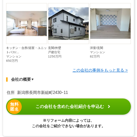
キッチン・台所/浴室・ユニッ
玄関/外壁
洋室/玄関
トバス/...
戸建住宅
マンション
マンション
1250万円
82万円
650万円
この会社の事例をもっと見る >
会社の概要
▼
住所 新潟県長岡市新組町2430ｰ11
無料
この会社を含めた会社紹介を申込む
匿名
※リフォーム内容によっては、
この会社をご紹介できない場合があります。