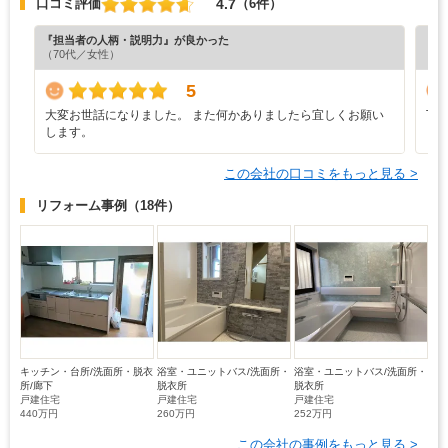
4.7
口コミ評価
（6件）
『担当者の人柄・説明力』が良かった
『丁
（70代／女性）
（5
5
大変お世話になりました。 また何かありましたら宜しくお願い
丁
します。
この会社の口コミをもっと見る >
リフォーム事例
（18件）
キッチン・台所/洗面所・脱衣
浴室・ユニットバス/洗面所・
浴室・ユニットバス/洗面所・
所/廊下
脱衣所
脱衣所
戸建住宅
戸建住宅
戸建住宅
440万円
260万円
252万円
この会社の事例をもっと見る >