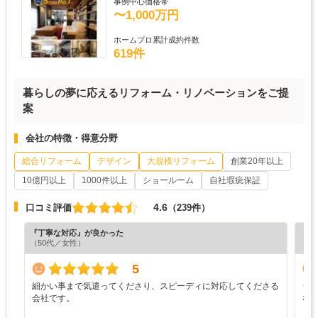
事例中心価格帯
〜1,000万円
ホームプロ累計成約件数
619件
暮らしの夢に応えるリフォーム・リノベーションをご提
案
会社の特徴・得意分野
総合リフォーム
デザイン
大規模リフォーム
創業20年以上
10億円以上
1000件以上
ショールーム
自社瑕疵保証
4.6
口コミ評価
（239件）
『丁寧な対応』が良かった
『分
（50代／女性）
（6
5
細かい事まで気遣ってくださり、スピーディに対応してくださる
シ
会社です。
な