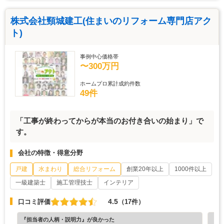
株式会社頸城建工(住まいのリフォーム専門店アク
ト)
事例中心価格帯
〜300万円
ホームプロ累計成約件数
49件
「工事が終わってからが本当のお付き合いの始まり」で
す。
会社の特徴・得意分野
戸建
水まわり
総合リフォーム
創業20年以上
1000件以上
一級建築士
施工管理技士
インテリア
4.5
口コミ評価
（17件）
『担当者の人柄・説明力』が良かった
『納