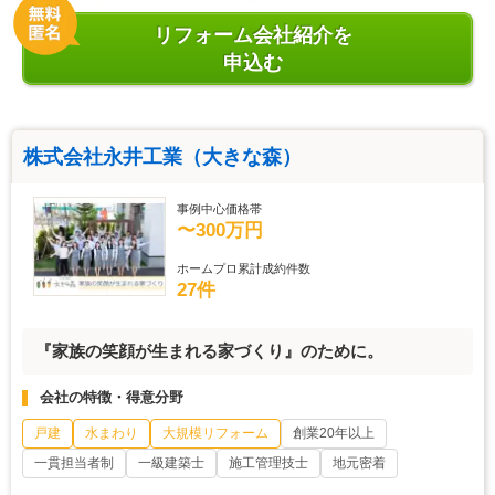
リフォーム会社紹介を
申込む
株式会社永井工業（大きな森）
事例中心価格帯
〜300万円
ホームプロ累計成約件数
27件
『家族の笑顔が生まれる家づくり』のために。
会社の特徴・得意分野
戸建
水まわり
大規模リフォーム
創業20年以上
一貫担当者制
一級建築士
施工管理技士
地元密着