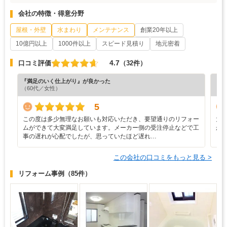
会社の特徴・得意分野
屋根・外壁
水まわり
メンテナンス
創業20年以上
10億円以上
1000件以上
スピード見積り
地元密着
4.7
口コミ評価
（32件）
『満足のいく仕上がり』が良かった
『分
（60代／女性）
（6
5
この度は多少無理なお願いも対応いただき、要望通りのリフォー
大
ムができて大変満足しています。メーカー側の受注停止などで工
か
事の遅れが心配でしたが、思っていたほど遅れ…
この会社の口コミをもっと見る >
リフォーム事例
（85件）