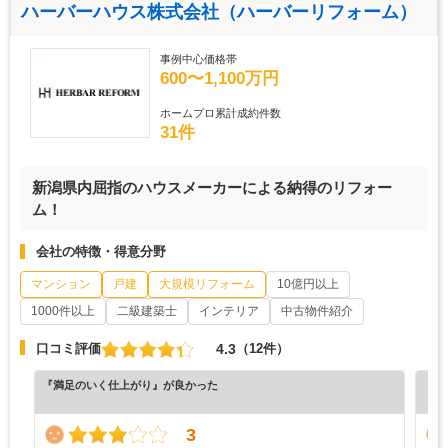
ハーバーハウス株式会社（ハーバーリフォーム）
事例中心価格帯
600〜1,100万円
ホームプロ累計成約件数
31件
新潟県内屈指のハウスメーカーによる納得のリフォー
ム！
会社の特徴・得意分野
マンション
戸建
大規模リフォーム
10億円以上
1000件以上
二級建築士
インテリア
中古物件紹介
4.3
口コミ評価
（12件）
『満足のいく仕上がり』が良かった
『正
（6
3