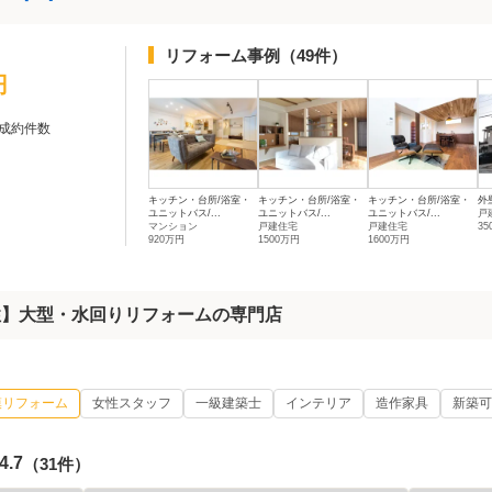
リフォーム事例
（49件）
円
成約件数
キッチン・台所/浴室・
キッチン・台所/浴室・
キッチン・台所/浴室・
外
ユニットバス/...
ユニットバス/...
ユニットバス/...
戸
マンション
戸建住宅
戸建住宅
3
920万円
1500万円
1600万円
性】大型・水回りリフォームの専門店
模リフォーム
女性スタッフ
一級建築士
インテリア
造作家具
新築可
4.7
（31件）