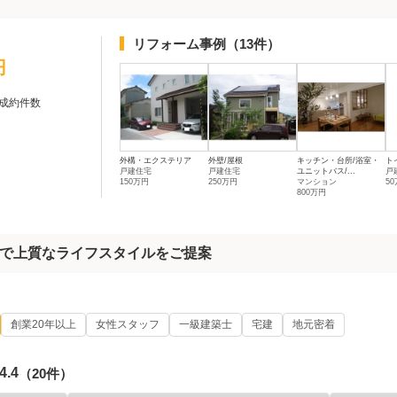
リフォーム事例
（13件）
円
成約件数
外構・エクステリア
外壁/屋根
キッチン・台所/浴室・
ト
戸建住宅
戸建住宅
ユニットバス/...
戸
150万円
250万円
マンション
5
800万円
で上質なライフスタイルをご提案
創業20年以上
女性スタッフ
一級建築士
宅建
地元密着
4.4
（20件）