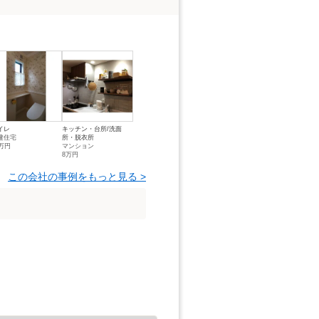
イレ
キッチン・台所/洗面
建住宅
所・脱衣所
0万円
マンション
8万円
この会社の事例をもっと見る >