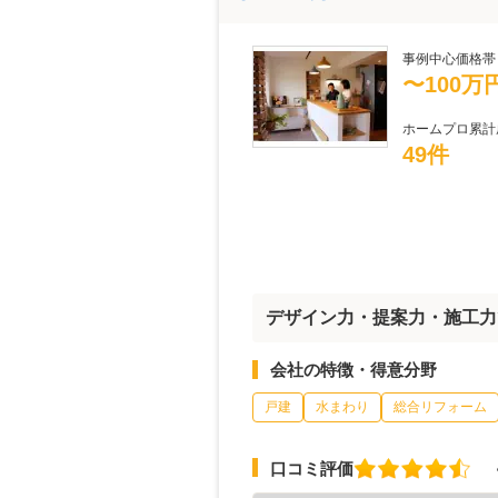
事例中心価格帯
〜100万
ホームプロ累計
49件
デザイン力・提案力・施工力
会社の特徴・得意分野
戸建
水まわり
総合リフォーム
口コミ評価