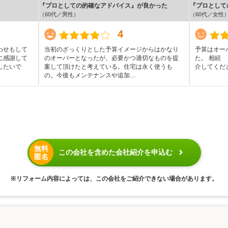
『プロとしての的確なアドバイス』が良かった
『プロとして
（60代／男性）
（60代／女性
4
わせもして
当初のざっくりとした予算イメージからはかなり
予算はオー
に感謝して
のオーバーとなったが、必要かつ適切なものを提
た。 相続
したいで
案して頂けたと考えている。住宅は永く使うも
介してくだ
の。今後もメンテナンスや追加…
無料
この会社を含めた会社紹介を申込む
匿名
※リフォーム内容によっては、この会社をご紹介できない場合があります。