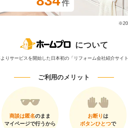
834
件
※2
について
1年よりサービスを開始した日本初の「リフォーム会社紹介サイ
ご利用のメリット
商談は匿名
のまま
お断り
は
マイページで行うから
ボタンひとつ
で