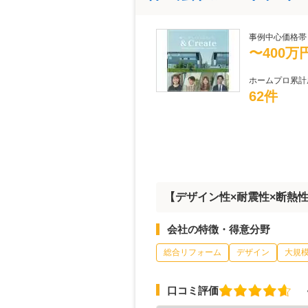
事例中心価格帯
〜400万
ホームプロ累計
62件
【デザイン性×耐震性×断熱
会社の特徴・得意分野
総合リフォーム
デザイン
大規
口コミ評価