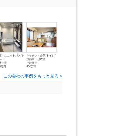
室・ユニットバス/ト
キッチン・台所/トイレ/
/...
洗面所・脱衣所
建住宅
戸建住宅
50万円
450万円
この会社の事例をもっと見る >