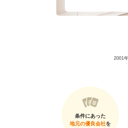
200
条件にあった
地元の優良会社
を