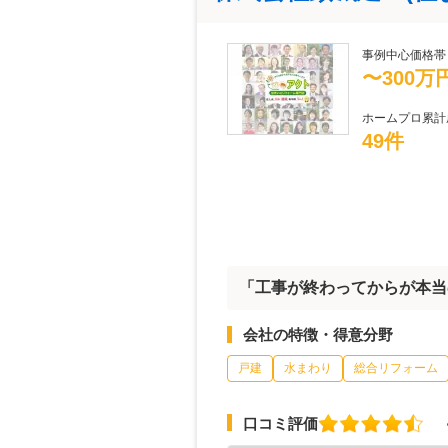
事例中心価格帯
〜300万
ホームプロ累計
49件
「工事が終わってからが本当
会社の特徴・得意分野
戸建
水まわり
総合リフォーム
口コミ評価