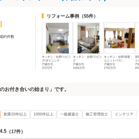
リフォーム事例
（55件）
円
成約件数
キッチン・台所/リビン
キッチン・台所/リビン
キッチン・台所/浴室・
浴
グ/ダイニング
グ
ユニットバス/...
イレ
戸建住宅
戸建住宅
戸建住宅
戸
370万円
1064万円
2750万円
4
のお付き合いの始まり」です。
創業20年以上
1000件以上
一級建築士
施工管理技士
インテリア
4.5
（17件）