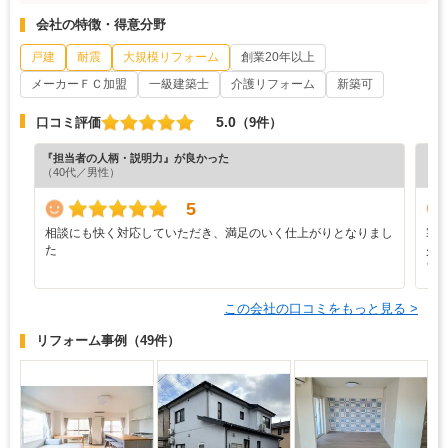
会社の特徴・得意分野
戸建
耐震
大規模リフォーム
創業20年以上
メーカーＦＣ加盟
一級建築士
介護リフォーム
新築可
5.0
口コミ評価
（9件）
『担当者の人柄・説明力』が良かった
『担
（40代／男性）
（6
5
相談にも快く対応していただき、満足のいく仕上がりとなりまし
寒
た
少
ブ
この会社の口コミをもっと見る >
リフォーム事例
（49件）