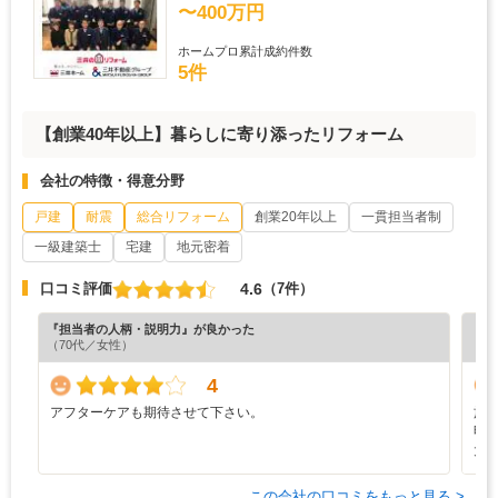
〜400万円
ホームプロ累計成約件数
5件
【創業40年以上】暮らしに寄り添ったリフォーム
会社の特徴・得意分野
戸建
耐震
総合リフォーム
創業20年以上
一貫担当者制
一級建築士
宅建
地元密着
4.6
口コミ評価
（7件）
『担当者の人柄・説明力』が良かった
『プ
（70代／女性）
（4
4
アフターケアも期待させて下さい。
施
明
大
この会社の口コミをもっと見る >