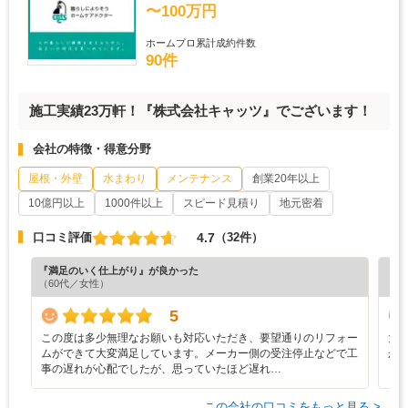
〜100万円
ホームプロ累計成約件数
90件
施工実績23万軒！『株式会社キャッツ』でございます！
会社の特徴・得意分野
屋根・外壁
水まわり
メンテナンス
創業20年以上
10億円以上
1000件以上
スピード見積り
地元密着
4.7
口コミ評価
（32件）
『満足のいく仕上がり』が良かった
『分
（60代／女性）
（6
5
この度は多少無理なお願いも対応いただき、要望通りのリフォー
大
ムができて大変満足しています。メーカー側の受注停止などで工
か
事の遅れが心配でしたが、思っていたほど遅れ…
この会社の口コミをもっと見る >