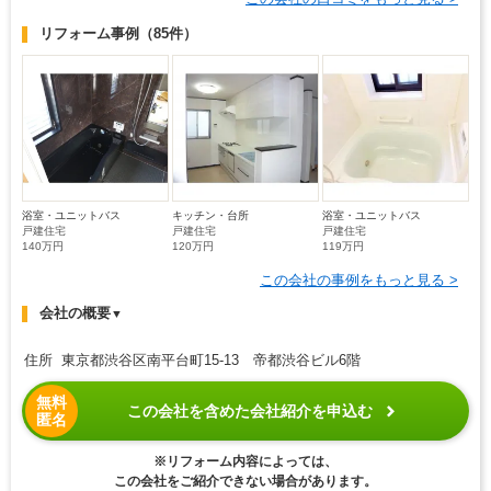
リフォーム事例
（85件）
浴室・ユニットバス
キッチン・台所
浴室・ユニットバス
戸建住宅
戸建住宅
戸建住宅
140万円
120万円
119万円
この会社の事例をもっと見る >
会社の概要
▼
住所 東京都渋谷区南平台町15-13 帝都渋谷ビル6階
無料
この会社を含めた会社紹介を申込む
匿名
※リフォーム内容によっては、
この会社をご紹介できない場合があります。