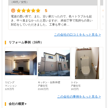
（40代／女性）
（4
5
電波の悪い所で、また、古い家だったので、色々トラブルも起
担
き、中々進まなかったと思いますが、 終始丁寧で気持ちの良い
く
対応をしていただきました。 工事も早く終…
て
この会社の口コミをもっと見る >
リフォーム事例
（16件）
リビング
キッチン・台所/外壁
トイレ
マンション
戸建住宅
戸建住宅
125万円
2100万円
16万円
この会社の事例をもっと見る >
会社の概要
▼