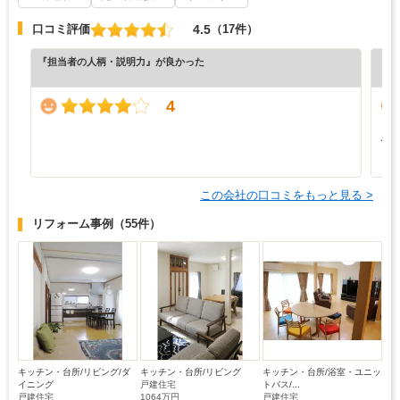
4.5
口コミ評価
（17件）
『担当者の人柄・説明力』が良かった
『納
（5
4
と
て
も
この会社の口コミをもっと見る >
リフォーム事例
（55件）
キッチン・台所/リビング/ダ
キッチン・台所/リビング
キッチン・台所/浴室・ユニッ
イニング
戸建住宅
トバス/...
戸建住宅
1064万円
戸建住宅