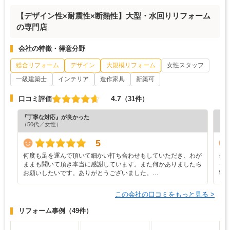
【デザイン性×耐震性×断熱性】大型・水回りリフォーム
の専門店
会社の特徴・得意分野
総合リフォーム
デザイン
大規模リフォーム
女性スタッフ
一級建築士
インテリア
造作家具
新築可
4.7
口コミ評価
（31件）
『丁寧な対応』が良かった
『プ
（50代／女性）
（6
5
何度も足を運んで頂いて細かい打ち合わせもしていただき、わが
当
ままも聞いて頂き本当に感謝しています。また何かありましたら
っ
お願いしたいです。ありがとうございました。…
宅
この会社の口コミをもっと見る >
リフォーム事例
（49件）