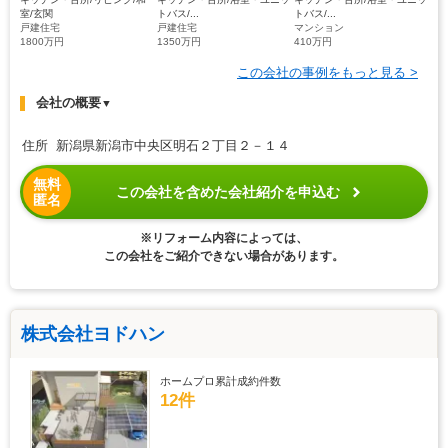
室/玄関
トバス/...
トバス/...
戸建住宅
戸建住宅
マンション
1800万円
1350万円
410万円
この会社の事例をもっと見る >
会社の概要
▼
住所 新潟県新潟市中央区明石２丁目２－１４
無料
この会社を含めた会社紹介を申込む
匿名
※リフォーム内容によっては、
この会社をご紹介できない場合があります。
株式会社ヨドハン
ホームプロ累計成約件数
12件