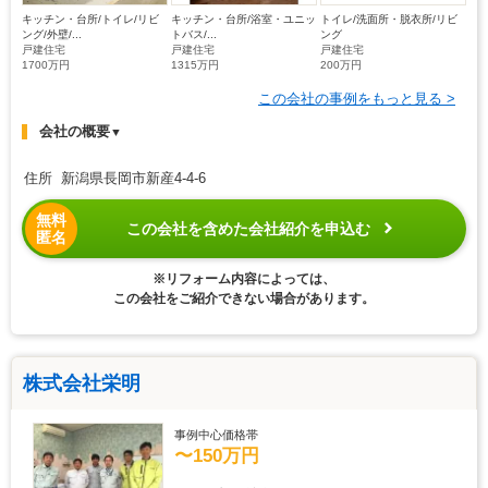
キッチン・台所/トイレ/リビ
キッチン・台所/浴室・ユニッ
トイレ/洗面所・脱衣所/リビ
ング/外壁/...
トバス/...
ング
戸建住宅
戸建住宅
戸建住宅
1700万円
1315万円
200万円
この会社の事例をもっと見る >
会社の概要
▼
住所 新潟県長岡市新産4-4-6
無料
この会社を含めた会社紹介を申込む
匿名
※リフォーム内容によっては、
この会社をご紹介できない場合があります。
株式会社栄明
事例中心価格帯
〜150万円