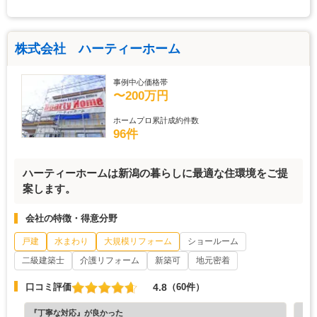
株式会社 ハーティーホーム
事例中心価格帯
〜200万円
ホームプロ累計成約件数
96件
ハーティーホームは新潟の暮らしに最適な住環境をご提
案します。
会社の特徴・得意分野
戸建
水まわり
大規模リフォーム
ショールーム
二級建築士
介護リフォーム
新築可
地元密着
4.8
口コミ評価
（60件）
『丁寧な対応』が良かった
『丁