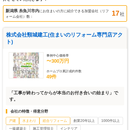
新潟県 糸魚川市
内
にお住まいの方に紹介できる加盟会社（リフ
17
社
ォーム会社）数：
株式会社頸城建工(住まいのリフォーム専門店アク
ト)
事例中心価格帯
〜300万円
ホームプロ累計成約件数
49件
「工事が終わってからが本当のお付き合いの始まり」で
す。
会社の特徴・得意分野
戸建
水まわり
総合リフォーム
創業20年以上
1000件以上
一級建築士
施工管理技士
インテリア