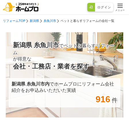
ログイン
メニュー
リフォームTOP
新潟県
糸魚川市
ペットと暮らすリフォームの会社一覧
新潟県 糸魚川市
でペットと暮らすリフォー
ム
が得意な
会社・工務店・業者を探す
新潟県 糸魚川市
内
でホームプロにリフォーム会社
紹介をお申込みいただいた実績
916
件