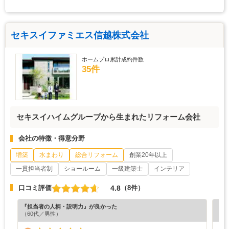
セキスイファミエス信越株式会社
ホームプロ累計成約件数
35件
セキスイハイムグループから生まれたリフォーム会社
会社の特徴・得意分野
増築
水まわり
総合リフォーム
創業20年以上
一貫担当者制
ショールーム
一級建築士
インテリア
4.8
口コミ評価
（8件）
『担当者の人柄・説明力』が良かった
『納
（60代／男性）
（7