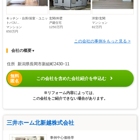
キッチン・台所/浴室・ユニッ
玄関/外壁
洋室/玄関
トバス/...
戸建住宅
マンション
マンション
1250万円
82万円
650万円
この会社の事例をもっと見る >
会社の概要
▼
住所 新潟県長岡市新組町2430ｰ11
無料
この会社を含めた会社紹介を申込む
匿名
※リフォーム内容によっては、
この会社をご紹介できない場合があります。
三井ホーム北新越株式会社
事例中心価格帯