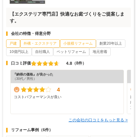
【エクステリア専門店】快適なお庭づくりをご提案しま
す。
会社の特徴・得意分野
戸建
外構・エクステリア
小規模リフォーム
創業20年以上
10億円以上
自社職人
ペットリフォーム
地元密着
4.8
口コミ評価
（8件）
『納得の価格』が良かった
『丁
（30代／男性）
（5
4
コストパフォーマンスが良い
雨
納
支
この会社の口コミをもっと見る >
リフォーム事例
（6件）