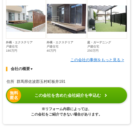
外構・エクステリア
外構・エクステリア
庭・ガーデニング
戸建住宅
戸建住宅
戸建住宅
180万円
40万円
250万円
この会社の事例をもっと見る >
会社の概要
▼
住所 群馬県佐波郡玉村町板井191
無料
この会社を含めた会社紹介を申込む
匿名
※リフォーム内容によっては、
この会社をご紹介できない場合があります。