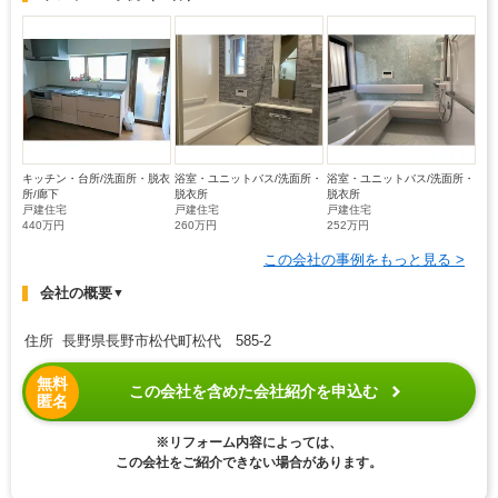
キッチン・台所/洗面所・脱衣
浴室・ユニットバス/洗面所・
浴室・ユニットバス/洗面所・
所/廊下
脱衣所
脱衣所
戸建住宅
戸建住宅
戸建住宅
440万円
260万円
252万円
この会社の事例をもっと見る >
会社の概要
▼
住所 長野県長野市松代町松代 585-2
無料
この会社を含めた会社紹介を申込む
匿名
※リフォーム内容によっては、
この会社をご紹介できない場合があります。