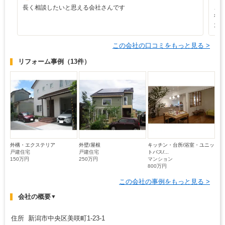
長く相談したいと思える会社さんです
こ
行
た
この会社の口コミをもっと見る >
リフォーム事例
（13件）
外構・エクステリア
外壁/屋根
キッチン・台所/浴室・ユニッ
戸建住宅
戸建住宅
トバス/...
150万円
250万円
マンション
800万円
この会社の事例をもっと見る >
会社の概要
▼
住所 新潟市中央区美咲町1-23-1