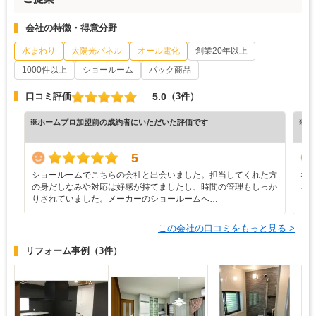
会社の特徴・得意分野
水まわり
太陽光パネル
オール電化
創業20年以上
1000件以上
ショールーム
パック商品
5.0
口コミ評価
（3件）
※ホームプロ加盟前の成約者にいただいた評価です
※ホ
5
ショールームでこちらの会社と出会いました。担当してくれた方
な
の身だしなみや対応は好感が持てましたし、時間の管理もしっか
ろ
りされていました。メーカーのショールームへ…
と
この会社の口コミをもっと見る >
リフォーム事例
（3件）