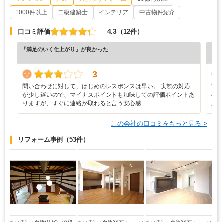
1000件以上
二級建築士
インテリア
中古物件紹介
4.3
口コミ評価
（12件）
『満足のいく仕上がり』が良かった
『正
（6
3
問い合わせに対して、はじめのレスポンスは早い。 実際の対応
営
が少し遅いので、マイナスポイントも加味しての評価ポイントあ
の
りますが、すぐに連絡が取れると言う安心感…
が
この会社の口コミをもっと見る >
リフォーム事例
（53件）
キッチン・台所/リビング/和
キッチン・台所/浴室・ユニッ
キッチン・台所/浴室・ユニッ