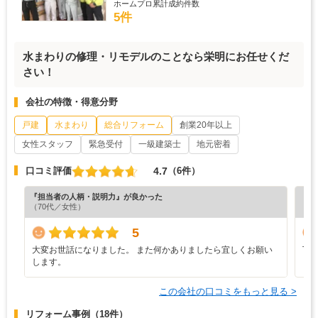
ホームプロ累計成約件数
5件
水まわりの修理・リモデルのことなら栄明にお任せくだ
さい！
会社の特徴・得意分野
戸建
水まわり
総合リフォーム
創業20年以上
女性スタッフ
緊急受付
一級建築士
地元密着
4.7
口コミ評価
（6件）
『担当者の人柄・説明力』が良かった
『丁
（70代／女性）
（5
5
大変お世話になりました。 また何かありましたら宜しくお願い
丁
します。
この会社の口コミをもっと見る >
リフォーム事例
（18件）