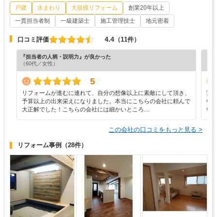
戸建
水まわり
大規模リフォーム
創業20年以上
一貫担当者制
一級建築士
施工管理技士
地元密着
4.4
口コミ評価
（11件）
『担当者の人柄・説明力』が良かった
『担
（60代／女性）
（6
5
リフォームが進むに連れて、自分の想像以上に素敵にして頂き、
実
予算以上の出来栄えになりました。本当にこちらの会社に頼んで
い
大正解でした！こちらの会社には細かいところ…
い
この会社の口コミをもっと見る >
リフォーム事例
（28件）