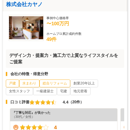
株式会社カヤノ
事例中心価格帯
〜100万円
ホームプロ累計成約件数
49件
デザイン力・提案力・施工力で上質なライフスタイルを
ご提案
会社の特徴・得意分野
戸建
水まわり
総合リフォーム
創業20年以上
女性スタッフ
一級建築士
宅建
地元密着
4.4
口コミ評価
（20件）
『丁寧な対応』が良かった
『分
（30代／女性）
（6
4