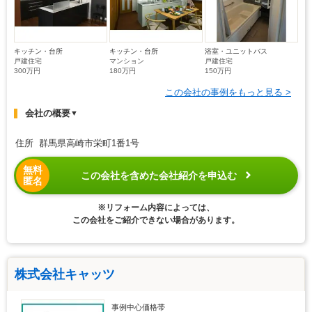
キッチン・台所
キッチン・台所
浴室・ユニットバス
戸建住宅
マンション
戸建住宅
300万円
180万円
150万円
この会社の事例をもっと見る >
会社の概要
▼
住所 群馬県高崎市栄町1番1号
無料
この会社を含めた会社紹介を申込む
匿名
※リフォーム内容によっては、
この会社をご紹介できない場合があります。
株式会社キャッツ
事例中心価格帯