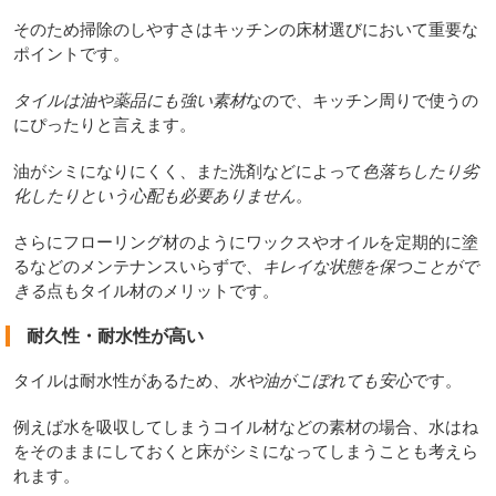
そのため掃除のしやすさはキッチンの床材選びにおいて重要な
ポイントです。
タイルは油や薬品にも強い素材
なので、キッチン周りで使うの
にぴったりと言えます。
油がシミになりにくく、また洗剤などによって
色落ちしたり劣
化したりという心配も必要ありません
。
さらにフローリング材のようにワックスやオイルを定期的に塗
るなどのメンテナンスいらずで、
キレイな状態を保つことがで
きる
点もタイル材のメリットです。
耐久性・耐水性が高い
タイルは耐水性があるため、
水や油がこぼれても安心
です。
例えば水を吸収してしまうコイル材などの素材の場合、水はね
をそのままにしておくと床がシミになってしまうことも考えら
れます。