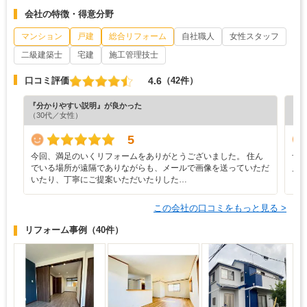
会社の特徴・得意分野
マンション
戸建
総合リフォーム
自社職人
女性スタッフ
二級建築士
宅建
施工管理技士
4.6
口コミ評価
（42件）
『分かりやすい説明』が良かった
『納
（30代／女性）
（6
5
今回、満足のいくリフォームをありがとうございました。 住ん
予
でいる場所が遠隔でありながらも、メールで画像を送っていただ
戸
いたり、丁寧にご提案いただいたりした…
（
この会社の口コミをもっと見る >
リフォーム事例
（40件）