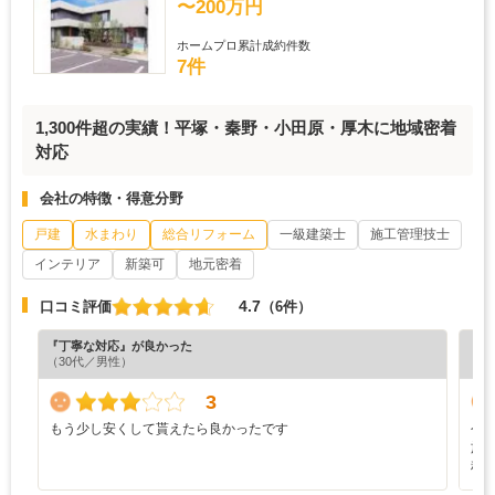
〜200万円
ホームプロ累計成約件数
7件
1,300件超の実績！平塚・秦野・小田原・厚木に地域密着
対応
会社の特徴・得意分野
戸建
水まわり
総合リフォーム
一級建築士
施工管理技士
インテリア
新築可
地元密着
4.7
口コミ評価
（6件）
『丁寧な対応』が良かった
『満
（30代／男性）
（6
3
もう少し安くして貰えたら良かったです
今
施
程