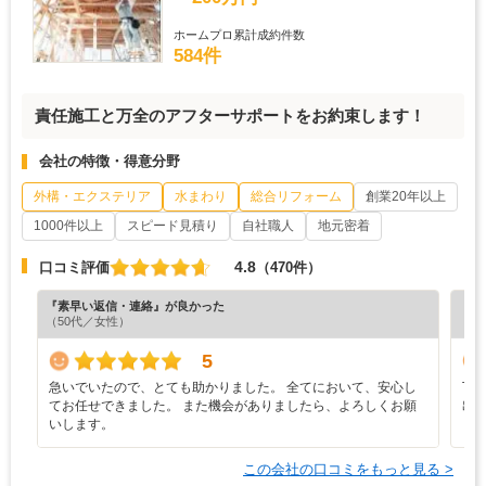
ホームプロ累計成約件数
584件
責任施工と万全のアフターサポートをお約束します！
会社の特徴・得意分野
外構・エクステリア
水まわり
総合リフォーム
創業20年以上
1000件以上
スピード見積り
自社職人
地元密着
4.8
口コミ評価
（470件）
『素早い返信・連絡』が良かった
『丁
（50代／女性）
（3
5
急いでいたので、とても助かりました。 全てにおいて、安心し
丁
てお任せできました。 また機会がありましたら、よろしくお願
出
いします。
この会社の口コミをもっと見る >