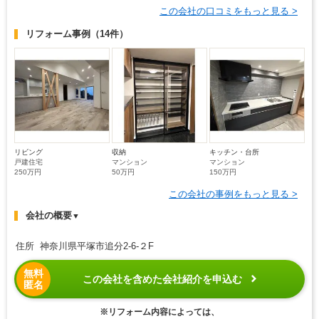
この会社の口コミをもっと見る >
リフォーム事例
（14件）
リビング
収納
キッチン・台所
戸建住宅
マンション
マンション
250万円
50万円
150万円
この会社の事例をもっと見る >
会社の概要
▼
住所 神奈川県平塚市追分2-6-２F
無料
この会社を含めた会社紹介を申込む
匿名
※リフォーム内容によっては、