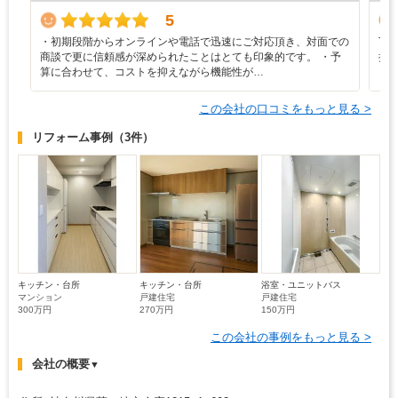
5
・初期段階からオンラインや電話で迅速にご対応頂き、対面での
丁
商談で更に信頼感が深められたことはとても印象的です。 ・予
抜
算に合わせて、コストを抑えながら機能性が…
ら
この会社の口コミをもっと見る >
リフォーム事例
（3件）
キッチン・台所
キッチン・台所
浴室・ユニットバス
マンション
戸建住宅
戸建住宅
300万円
270万円
150万円
この会社の事例をもっと見る >
会社の概要
▼