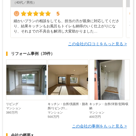
（40代／男性）
（5
5
細かいプランの相談をしても、担当の方が親身に対応してくださ
こ
り、結果キッチンもお風呂もトイレも納得のいく仕上がりにな
マ
り、それまでの不具合も解消し大変助かりました…
ど
この会社の口コミをもっと見る >
リフォーム事例
（39件）
リビング
キッチン・台所/洗面所・脱衣
キッチン・台所/洋室/玄関/収
マンション
所/リビング/...
納
380万円
マンション
マンション
500万円
400万円
この会社の事例をもっと見る >
会社の概要
▼