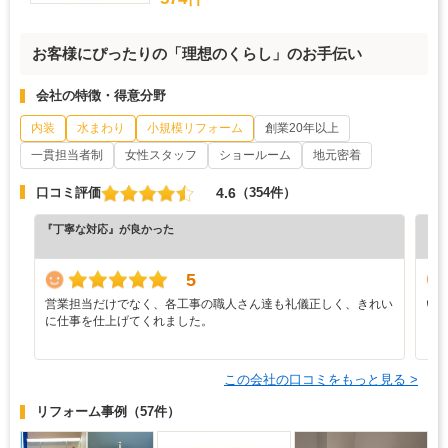
お客様にぴったりの「理想のくらし」のお手伝い
会社の特徴・得意分野
内装
水まわり
小規模リフォーム
創業20年以上
一貫担当者制
女性スタッフ
ショールーム
地元密着
4.6
口コミ評価
（354件）
『丁寧な対応』が良かった
『丁
（4
5
営業担当だけでなく、各工事の職人さん達も礼儀正しく、きれい
い
に仕事を仕上げてくれました。
し
この会社の口コミをもっと見る >
リフォーム事例
（57件）