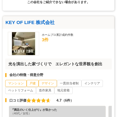
この会社をご紹介できない場合があります。
KEY OF LIFE 株式会社
ホームプロ累計成約件数
3件
光を演出した家づくりで エレガントな世界観を創出
会社の特徴・得意分野
マンション
戸建
デザイン
一貫担当者制
インテリア
ペットリフォーム
造作家具
地元密着
4.7
口コミ評価
（6件）
『満足のいく仕上がり』が良かった
『担
（40代／女性）
（6