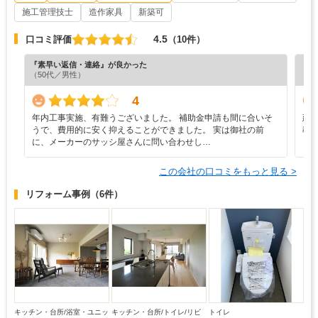
施工管理技士
造作家具
新築可
4.5
口コミ評価
（10件）
『素早い返信・連絡』が良かった
『素
（50代／男性）
（3
4
年内工事実施、有難うございました。 補助金申請も間に合いそ
建
うで、費用的に安く抑えることができました。 実は御社の前
教
に、メーカーのサッシ屋さんに問い合わせし…
と
この会社の口コミをもっと見る >
リフォーム事例
（6件）
キッチン・台所/浴室・ユニッ
キッチン・台所/トイレ/リビ
トイレ