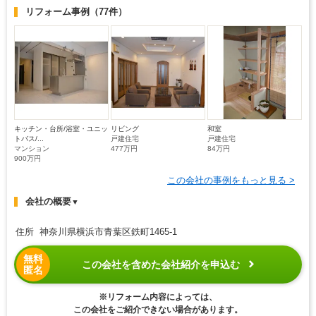
リフォーム事例
（77件）
キッチン・台所/浴室・ユニッ
リビング
和室
トバス/...
戸建住宅
戸建住宅
マンション
477万円
84万円
900万円
この会社の事例をもっと見る >
会社の概要
▼
住所 神奈川県横浜市青葉区鉄町1465-1
無料
この会社を含めた会社紹介を申込む
匿名
※リフォーム内容によっては、
この会社をご紹介できない場合があります。