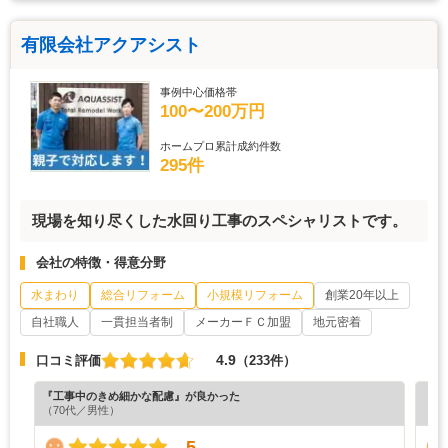
有限会社アクアシスト
事例中心価格帯
100〜200万円
ホームプロ累計成約件数
295件
現場を知り尽くした水回り工事のスペシャリストです。
会社の特徴・得意分野
水まわり
総合リフォーム
小規模リフォーム
創業20年以上
自社職人
一貫担当者制
メーカーＦＣ加盟
地元密着
4.9
口コミ評価
（233件）
『工事中のきめ細かな配慮』が良かった
『担
（70代／男性）
（5
5