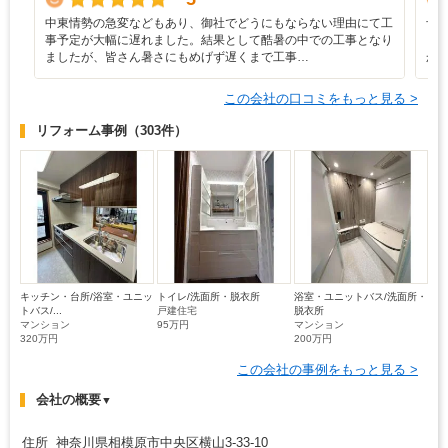
中東情勢の急変などもあり、御社でどうにもならない理由にて工
予
事予定が大幅に遅れました。結果として酷暑の中での工事となり
ま
ましたが、皆さん暑さにもめげず遅くまで工事…
か
この会社の口コミをもっと見る >
リフォーム事例
（303件）
キッチン・台所/浴室・ユニッ
トイレ/洗面所・脱衣所
浴室・ユニットバス/洗面所・
トバス/...
戸建住宅
脱衣所
マンション
95万円
マンション
320万円
200万円
この会社の事例をもっと見る >
会社の概要
▼
住所 神奈川県相模原市中央区横山3-33-10