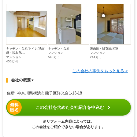
キッチン・台所/トイレ/洗面
キッチン・台所
洗面所・脱衣所/和室
所・脱衣所/...
マンション
マンション
マンション
540万円
244万円
450万円
この会社の事例をもっと見る >
会社の概要
▼
住所 神奈川県横浜市磯子区洋光台1-13-18
無料
この会社を含めた会社紹介を申込む
匿名
※リフォーム内容によっては、
この会社をご紹介できない場合があります。