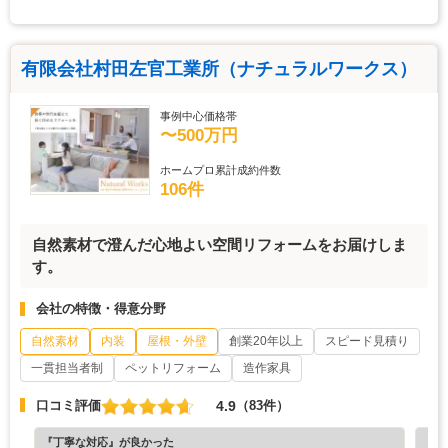
有限会社村田左官工業所（ナチュラルワークス）
事例中心価格帯
〜500万円
ホームプロ累計成約件数
106件
自然素材で澄んだ心地よい空間リフォームをお届けしま
す。
会社の特徴・得意分野
自然素材
内装
屋根・外壁
創業20年以上
スピード見積り
一貫担当者制
ペットリフォーム
造作家具
4.9
口コミ評価
（83件）
『丁寧な対応』が良かった
『丁