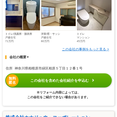
トイレ/洗面所・脱衣所
洋室/窓・サッシ
トイレ
戸建住宅
戸建住宅
マンション
71万円
80万円
45万円
この会社の事例をもっと見る >
会社の概要
▼
住所 神奈川県相模原市緑区相原５丁目１２番１号
無料
この会社を含めた会社紹介を申込む
匿名
※リフォーム内容によっては、
この会社をご紹介できない場合があります。