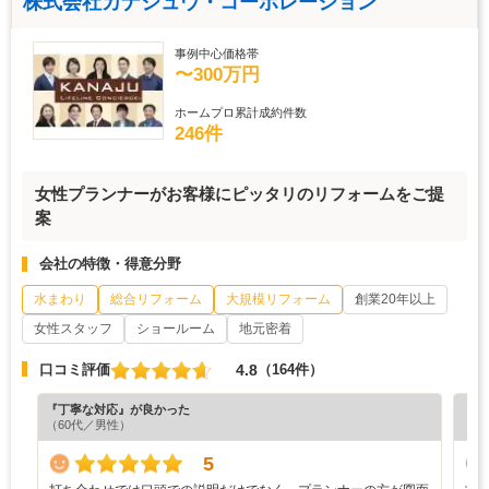
株式会社カナジュウ・コーポレーション
事例中心価格帯
〜300万円
ホームプロ累計成約件数
246件
女性プランナーがお客様にピッタリのリフォームをご提
案
会社の特徴・得意分野
水まわり
総合リフォーム
大規模リフォーム
創業20年以上
女性スタッフ
ショールーム
地元密着
4.8
口コミ評価
（164件）
『丁寧な対応』が良かった
『丁
（60代／男性）
（3
5