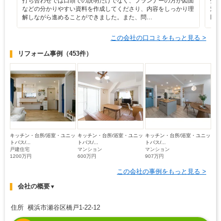
打ち合わせでは口頭での説明だけでなく、プランナーの方が図面
打
などの分かりやすい資料を作成してくださり、内容をしっかり理
対
解しながら進めることができました。また、問…
以
この会社の口コミをもっと見る >
リフォーム事例
（453件）
キッチン・台所/浴室・ユニッ
キッチン・台所/浴室・ユニッ
キッチン・台所/浴室・ユニッ
トバス/...
トバス/...
トバス/...
戸建住宅
マンション
マンション
1200万円
600万円
907万円
この会社の事例をもっと見る >
会社の概要
▼
住所 横浜市瀬谷区橋戸1-22-12