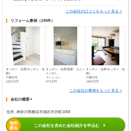
この会社の口コミをもっと見る >
リフォーム事例
（149件）
キッチン・台所/キッチン・台
キッチン・台所/浴室・ユニッ
キッチン・台所/キッチン・台
所/...
トバス/...
所/...
戸建住宅
マンション
戸建住宅
1652万円
874万円
1860万円
この会社の事例をもっと見る >
会社の概要
▼
住所 神奈川県横浜市旭区市沢町1058
無料
この会社を含めた会社紹介を申込む
匿名