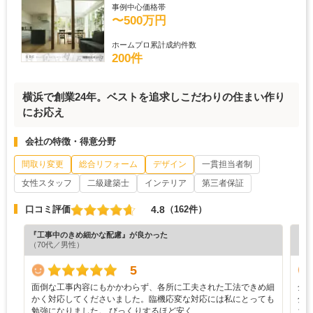
事例中心価格帯
〜500万円
ホームプロ累計成約件数
200件
横浜で創業24年。ベストを追求しこだわりの住まい作り
にお応え
会社の特徴・得意分野
間取り変更
総合リフォーム
デザイン
一貫担当者制
女性スタッフ
二級建築士
インテリア
第三者保証
4.8
口コミ評価
（162件）
『工事中のきめ細かな配慮』が良かった
『丁
（70代／男性）
（3
5
面倒な工事内容にもかかわらず、各所に工夫された工法できめ細
全
かく対応してくださいました。臨機応変な対応には私にとっても
分
勉強になりました。 びっくりするほど安く…
ち