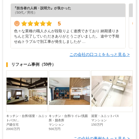
『担当者の人柄・説明力』が良かった
『丁
（50代／男性）
（7
5
色々な業種の職人さんが段取りよく連携できており 納期通りき
ま
ちんと完了していただきありがとうございました。 途中で予期
せぬトラブルで別工事が発生しましたが …
この会社の口コミをもっと見る >
リフォーム事例
（59件）
キッチン・台所/浴室・ユニッ
キッチン・台所/トイレ/洗面
浴室・ユニットバス
トバス/...
所・脱衣所
マンション
戸建住宅
マンション
150万円
2000万円
500万円
この会社の事例をもっと見る >