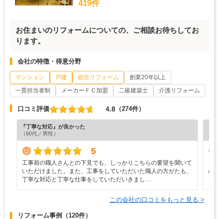
419件
お住まいのリフォームについての、ご相談お待ちしてお
ります。
会社の特徴・得意分野
マンション
戸建
総合リフォーム
創業20年以上
一貫担当者制
メーカーＦＣ加盟
二級建築士
介護リフォーム
4.8
口コミ評価
（274件）
『丁寧な対応』が良かった
『工
（60代／男性）
（6
5
工事前の職人さんとの下見でも、しっかりこちらの要望を聞いて
こ
いただけました。また、工事をしていただいた職人の方がたも、
の
丁寧な対応と丁寧な仕事をしていただいきまし…
良
この会社の口コミをもっと見る >
リフォーム事例
（120件）