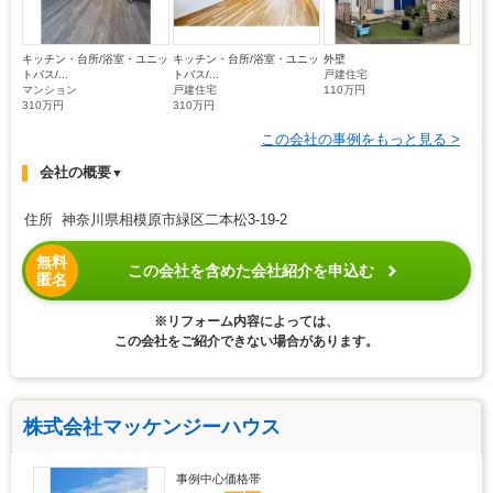
キッチン・台所/浴室・ユニッ
キッチン・台所/浴室・ユニッ
外壁
トバス/...
トバス/...
戸建住宅
マンション
戸建住宅
110万円
310万円
310万円
この会社の事例をもっと見る >
会社の概要
▼
住所 神奈川県相模原市緑区二本松3-19-2
無料
この会社を含めた会社紹介を申込む
匿名
※リフォーム内容によっては、
この会社をご紹介できない場合があります。
株式会社マッケンジーハウス
事例中心価格帯