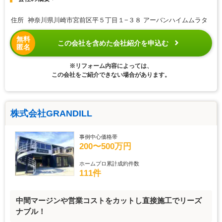
住所 神奈川県川崎市宮前区平５丁目１−３８ アーバンハイムムラタ
無料
この会社を含めた会社紹介を申込む
匿名
※リフォーム内容によっては、
この会社をご紹介できない場合があります。
株式会社GRANDILL
事例中心価格帯
200〜500万円
ホームプロ累計成約件数
111件
中間マージンや営業コストをカットし直接施工でリーズ
ナブル！