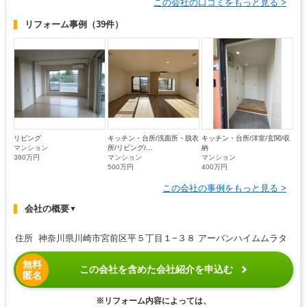
この会社の口コミをもっと見る >
リフォーム事例
（39件）
リビング
キッチン・台所/洗面所・脱衣
キッチン・台所/洋室/玄関/収
マンション
所/リビング/...
納
380万円
マンション
マンション
500万円
400万円
この会社の事例をもっと見る >
会社の概要
▼
住所 神奈川県川崎市宮前区平５丁目１−３８ アーバンハイムムラタ
無料
この会社を含めた会社紹介を申込む
匿名
※リフォーム内容によっては、