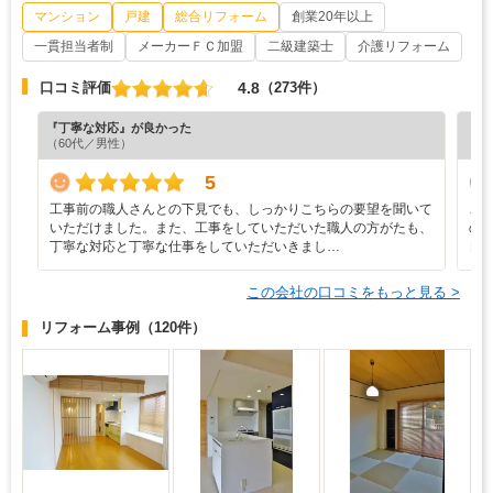
マンション
戸建
総合リフォーム
創業20年以上
一貫担当者制
メーカーＦＣ加盟
二級建築士
介護リフォーム
4.8
口コミ評価
（273件）
『丁寧な対応』が良かった
『工
（60代／男性）
（6
5
工事前の職人さんとの下見でも、しっかりこちらの要望を聞いて
こ
いただけました。また、工事をしていただいた職人の方がたも、
の
丁寧な対応と丁寧な仕事をしていただいきまし…
良
この会社の口コミをもっと見る >
リフォーム事例
（120件）