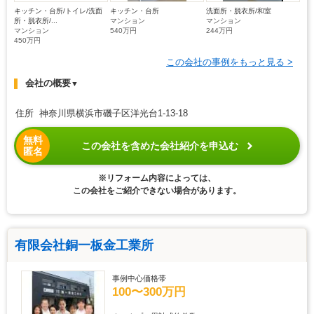
キッチン・台所/トイレ/洗面
キッチン・台所
洗面所・脱衣所/和室
所・脱衣所/...
マンション
マンション
マンション
540万円
244万円
450万円
この会社の事例をもっと見る >
会社の概要
▼
住所 神奈川県横浜市磯子区洋光台1-13-18
無料
この会社を含めた会社紹介を申込む
匿名
※リフォーム内容によっては、
この会社をご紹介できない場合があります。
有限会社銅一板金工業所
事例中心価格帯
100〜300万円