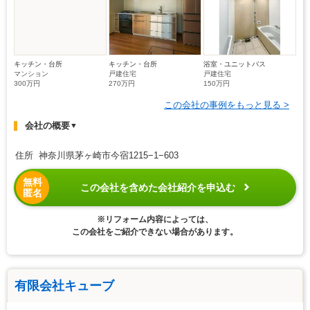
キッチン・台所
キッチン・台所
浴室・ユニットバス
マンション
戸建住宅
戸建住宅
300万円
270万円
150万円
この会社の事例をもっと見る >
会社の概要
▼
住所 神奈川県茅ヶ崎市今宿1215−1−603
無料
この会社を含めた会社紹介を申込む
匿名
※リフォーム内容によっては、
この会社をご紹介できない場合があります。
有限会社キューブ