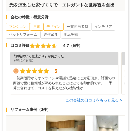
光を演出した家づくりで エレガントな世界観を創出
会社の特徴・得意分野
マンション
戸建
デザイン
一貫担当者制
インテリア
ペットリフォーム
造作家具
地元密着
4.7
口コミ評価
（6件）
『満足のいく仕上がり』が良かった
『担
（40代／女性）
（6
5
・初期段階からオンラインや電話で迅速にご対応頂き、対面での
丁
商談で更に信頼感が深められたことはとても印象的です。 ・予
抜
算に合わせて、コストを抑えながら機能性が…
ら
この会社の口コミをもっと見る >
リフォーム事例
（3件）