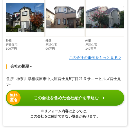
外壁
外壁
外壁
戸建住宅
戸建住宅
戸建住宅
100万円
90万円
140万円
この会社の事例をもっと見る >
会社の概要
▼
住所 神奈川県相模原市中央区富士見5丁目21-3 サニーヒルズ富士見
3F
無料
この会社を含めた会社紹介を申込む
匿名
※リフォーム内容によっては、
この会社をご紹介できない場合があります。