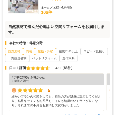
ホームプロ累計成約件数
106件
自然素材で澄んだ心地よい空間リフォームをお届けしま
す。
会社の特徴・得意分野
自然素材
内装
屋根・外壁
創業20年以上
スピード見積り
一貫担当者制
ペットリフォーム
造作家具
4.9
口コミ評価
（83件）
『丁寧な対応』が良かった
『丁
（40代／男性）
（5
5
細かいプランの相談をしても、担当の方が親身に対応してくださ
こ
り、結果キッチンもお風呂もトイレも納得のいく仕上がりにな
マ
り、それまでの不具合も解消し大変助かりました…
ど