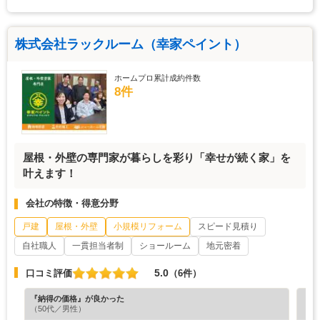
株式会社ラックルーム（幸家ペイント）
ホームプロ累計成約件数
8件
屋根・外壁の専門家が暮らしを彩り「幸せが続く家」を
叶えます！
会社の特徴・得意分野
戸建
屋根・外壁
小規模リフォーム
スピード見積り
自社職人
一貫担当者制
ショールーム
地元密着
5.0
口コミ評価
（6件）
『納得の価格』が良かった
『担
（50代／男性）
（4