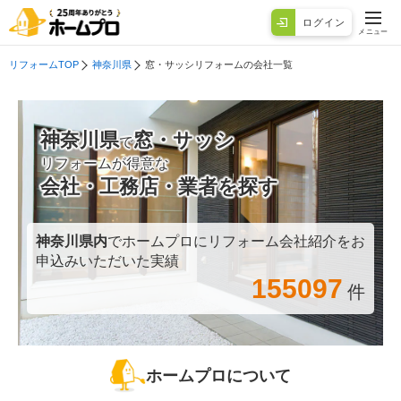
ログイン
メニュー
リフォームTOP
神奈川県
窓・サッシリフォームの会社一覧
神奈川県
窓・サッシ
で
リフォームが得意な
会社・工務店・業者を探す
神奈川県
内
でホームプロにリフォーム会社紹介をお
申込みいただいた実績
155097
件
ホームプロについて