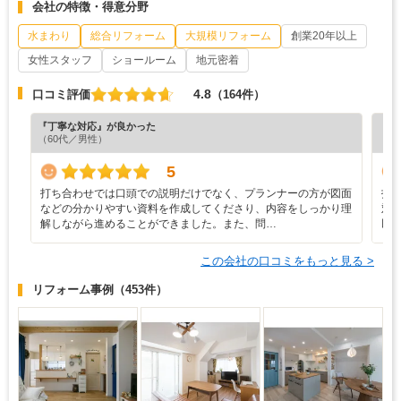
会社の特徴・得意分野
水まわり
総合リフォーム
大規模リフォーム
創業20年以上
女性スタッフ
ショールーム
地元密着
4.8
口コミ評価
（164件）
『丁寧な対応』が良かった
『丁
（60代／男性）
（3
5
打ち合わせでは口頭での説明だけでなく、プランナーの方が図面
打
などの分かりやすい資料を作成してくださり、内容をしっかり理
対
解しながら進めることができました。また、問…
以
この会社の口コミをもっと見る >
リフォーム事例
（453件）