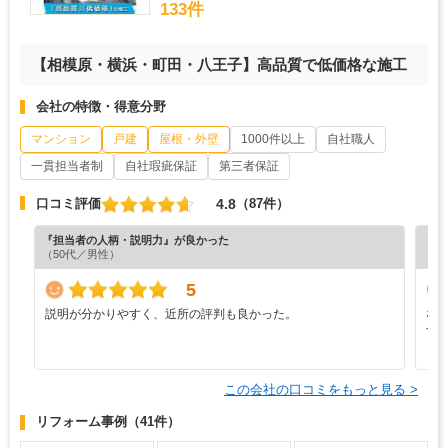
133件
【相模原・横浜・町田・八王子】高品質で低価格な施工
会社の特徴・得意分野
マンション
戸建
屋根・外壁
1000件以上
自社職人
一貫担当者制
自社瑕疵保証
第三者保証
4.8
口コミ評価
（87件）
『担当者の人柄・説明力』が良かった
『担
（50代／男性）
（6
5
説明が分かりやすく、近所の評判も良かった。
な
す
この会社の口コミをもっと見る >
リフォーム事例
（41件）