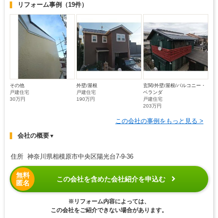
リフォーム事例
（19件）
その他
外壁/屋根
玄関/外壁/屋根/バルコニー・
戸建住宅
戸建住宅
ベランダ
30万円
190万円
戸建住宅
203万円
この会社の事例をもっと見る >
会社の概要
▼
住所 神奈川県相模原市中央区陽光台7-9-36
無料
この会社を含めた会社紹介を申込む
匿名
※リフォーム内容によっては、
この会社をご紹介できない場合があります。