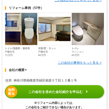
この会社の口コミをもっと見る >
リフォーム事例
（57件）
トイレ/洗面所・脱衣所
洋室/窓・サッシ
トイレ
戸建住宅
戸建住宅
マンション
71万円
80万円
45万円
この会社の事例をもっと見る >
会社の概要
▼
住所 神奈川県相模原市緑区相原５丁目１２番１号
無料
この会社を含めた会社紹介を申込む
匿名
※リフォーム内容によっては、
この会社をご紹介できない場合があります。