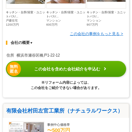
キッチン・台所/浴室・ユニッ
キッチン・台所/浴室・ユニッ
キッチン・台所/浴室・ユニッ
トバス/...
トバス/...
トバス/...
戸建住宅
マンション
マンション
1200万円
600万円
907万円
この会社の事例をもっと見る >
会社の概要
▼
住所 横浜市瀬谷区橋戸1-22-12
無料
この会社を含めた会社紹介を申込む
匿名
※リフォーム内容によっては、
この会社をご紹介できない場合があります。
有限会社村田左官工業所（ナチュラルワークス）
事例中心価格帯
〜500万円