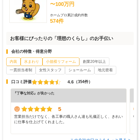
〜100万円
ホームプロ累計成約件数
574件
お客様にぴったりの「理想のくらし」のお手伝い
会社の特徴・得意分野
内装
水まわり
小規模リフォーム
創業20年以上
一貫担当者制
女性スタッフ
ショールーム
地元密着
4.6
口コミ評価
（354件）
『丁寧な対応』が良かった
『丁
（4
5
営業担当だけでなく、各工事の職人さん達も礼儀正しく、きれい
い
に仕事を仕上げてくれました。
し