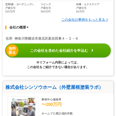
玄関/庭・ガーデニング/...
リビング
外構・エクステリア
戸建住宅
戸建住宅
戸建住宅
325万円
593万円
93万円
この会社の事例をもっと見る >
会社の概要
▼
住所 神奈川県横浜市港北区新吉田東４－２－６
無料
この会社を含めた会社紹介を申込む
匿名
※リフォーム内容によっては、
この会社をご紹介できない場合があります。
株式会社シンソウホーム（外壁屋根塗装ラボ）
事例中心価格帯
〜200万円
ホームプロ累計成約件数