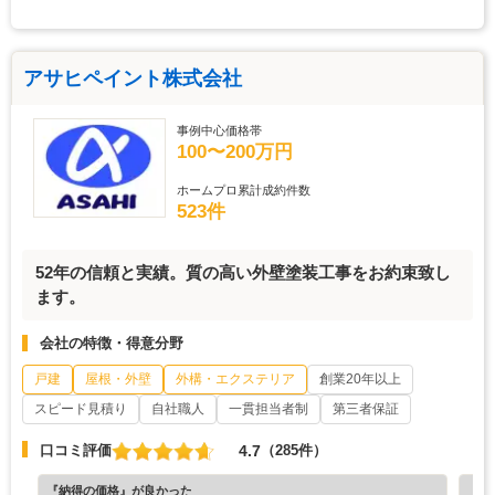
アサヒペイント株式会社
事例中心価格帯
100〜200万円
ホームプロ累計成約件数
523件
52年の信頼と実績。質の高い外壁塗装工事をお約束致し
ます。
会社の特徴・得意分野
戸建
屋根・外壁
外構・エクステリア
創業20年以上
スピード見積り
自社職人
一貫担当者制
第三者保証
4.7
口コミ評価
（285件）
『納得の価格』が良かった
『丁