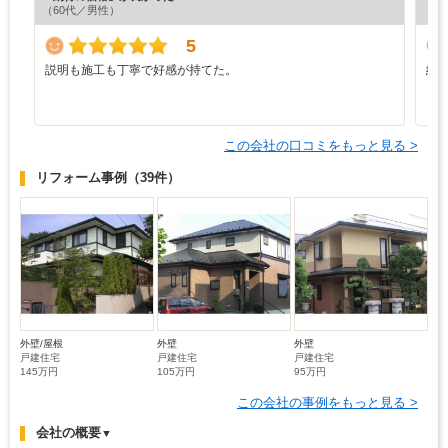
（60代／男性）
（5
5
説明も施工も丁寧で好感が持てた。
納
り
この会社の口コミをもっと見る >
リフォーム事例
（39件）
外壁/屋根
外壁
外壁
戸建住宅
戸建住宅
戸建住宅
145万円
105万円
95万円
この会社の事例をもっと見る >
会社の概要
▼