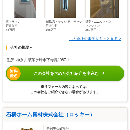
窓・サッシ
玄関/窓・サッシ/窓・サッシ
浴室・ユニットバス
戸建住宅
戸建住宅
マンション
45万円
165万円
250万円
この会社の事例をもっと見る >
会社の概要
▼
住所 神奈川県茅ケ崎市下寺尾1987-1
無料
この会社を含めた会社紹介を申込む
匿名
※リフォーム内容によっては、
この会社をご紹介できない場合があります。
石橋ホーム資材株式会社（ロッキー）
事例中心価格帯