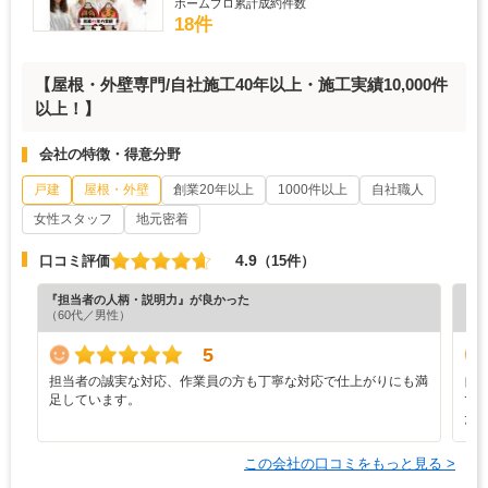
ホームプロ累計成約件数
18件
【屋根・外壁専門/自社施工40年以上・施工実績10,000件
以上！】
会社の特徴・得意分野
戸建
屋根・外壁
創業20年以上
1000件以上
自社職人
女性スタッフ
地元密着
4.9
口コミ評価
（15件）
『担当者の人柄・説明力』が良かった
『満
（60代／男性）
（5
5
担当者の誠実な対応、作業員の方も丁寧な対応で仕上がりにも満
自
足しています。
で
た
この会社の口コミをもっと見る >