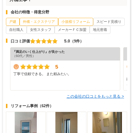
会社の特徴・得意分野
戸建
外構・エクステリア
小規模リフォーム
スピード見積り
自社職人
女性スタッフ
メーカーＦＣ加盟
地元密着
5.0
口コミ評価
（9件）
『満足のいく仕上がり』が良かった
『丁
（60代／男性）
（6
5
丁寧で信頼できる。 また頼みたい。
と
配
さ
この会社の口コミをもっと見る >
リフォーム事例
（62件）