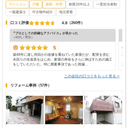
マンション
戸建
屋根・外壁
創業20年以上
一貫担当者制
一級建築士
中古物件紹介
地元密着
4.8
口コミ評価
（260件）
『プロとしての的確なアドバイス』が良かった
『プ
（40代／男性）
（6
5
築48年に達し何回かの改修を重ねていた家屋だが、配管を含む
工
水回りの全改装をはじめ、家屋の寿命をさらに伸ばすための施工
ュ
をしていただいた。特に懸案事項であった雨漏…
た
この会社の口コミをもっと見る >
リフォーム事例
（57件）