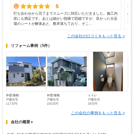
5
打ち合わせから完了までスムーズに対応いただきました。施工内
A
容にも満足です。あとは細かい指摘で恐縮ですが、良かった分足
だ
場のシートが解体あと、数本落ちており、そこ…
す
この会社の口コミをもっと見る >
リフォーム事例
（5件）
外壁/屋根
外壁/屋根
トイレ
戸建住宅
戸建住宅
戸建住宅
117万円
230万円
29万円
この会社の事例をもっと見る >
会社の概要
▼