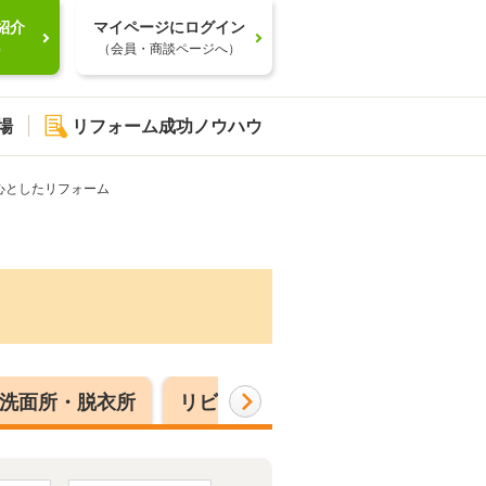
紹介
マイページにログイン
）
（会員・商談ページへ）
場
リフォーム成功ノウハウ
心としたリフォーム
洗面所・脱衣所
リビング
洋室