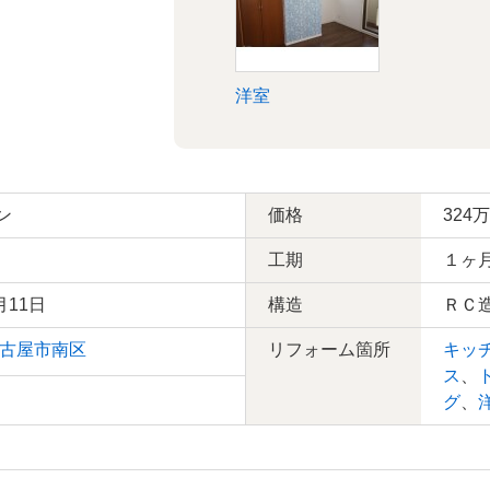
洋室
ン
価格
324
工期
１ヶ
月11日
構造
ＲＣ
古屋市南区
リフォーム箇所
キッ
ス
、
グ
、