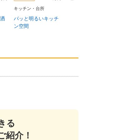
キッチン・台所
キッチン・台所
キッチン
洒
パッと明るいキッチ
マンションフルリノ
収納充
ン空間
ベ キッチン
きる
ご紹介！