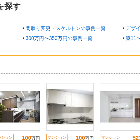
を探す
間取り変更・スケルトンの事例一覧
デザ
300万円〜350万円の事例一覧
築11
100
100
52
ンション
マンション
マンション
万円
万円