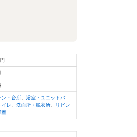
万円
月
造
チン・台所
、
浴室・ユニットバ
トイレ
、
洗面所・脱衣所
、
リビン
洋室