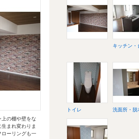
台所
浴室・ユニットバ
キッチン・
ス
衣所
リビング
トイレ
洗面所・脱
ン上の棚や壁をな
に生まれ変わりま
フローリングも一