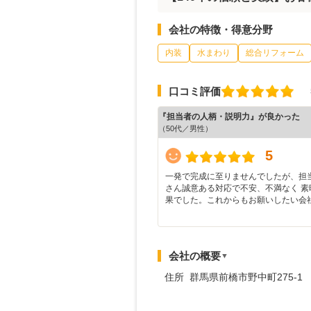
会社の特徴・得意分野
内装
水まわり
総合リフォーム
口コミ評価
『担当者の人柄・説明力』が良かった
（50代／男性）
5
一発で完成に至りませんでしたが、担
さん誠意ある対応で不安、不満なく 素
果でした。これからもお願いしたい会
会社の概要
▼
住所 群馬県前橋市野中町275-1