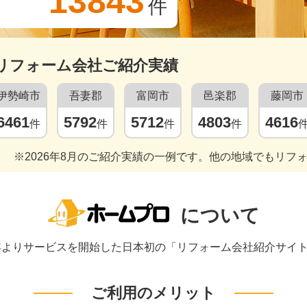
13843
件
リフォーム会社ご紹介実績
伊勢崎市
吾妻郡
富岡市
邑楽郡
藤岡市
6461
5792
5712
4803
4616
件
件
件
件
※2026年8月のご紹介実績の一例です。他の地域でもリフ
について
1年よりサービスを開始した日本初の「リフォーム会社紹介サイ
ご利用のメリット