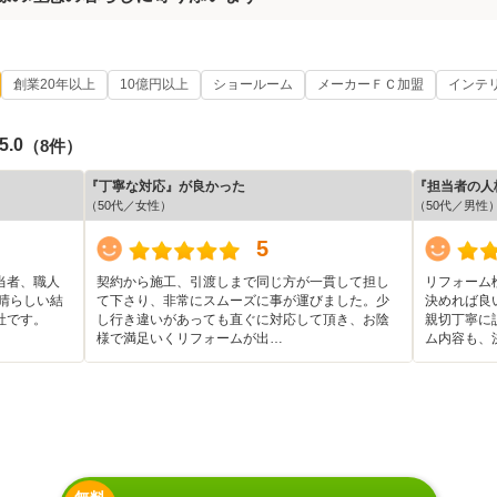
創業20年以上
10億円以上
ショールーム
メーカーＦＣ加盟
インテ
5.0
（8件）
『丁寧な対応』が良かった
『担当者の人
（50代／女性）
（50代／男性
5
当者、職人
契約から施工、引渡しまで同じ方が一貫して担し
リフォーム
晴らしい結
て下さり、非常にスムーズに事が運びました。少
決めれば良
社です。
し行き違いがあっても直ぐに対応して頂き、お陰
親切丁寧に
様で満足いくリフォームが出…
ム内容も、