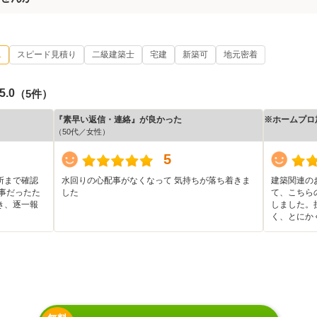
ム
スピード見積り
二級建築士
宅建
新築可
地元密着
5.0
（5件）
『素早い返信・連絡』が良かった
※ホームプロ
（50代／女性）
5
所まで確認
水回りの心配事がなくなって 気持ちが落ち着きま
建築関連の
事だったた
した
て、こちら
き、逐一報
しました。
く、とにか