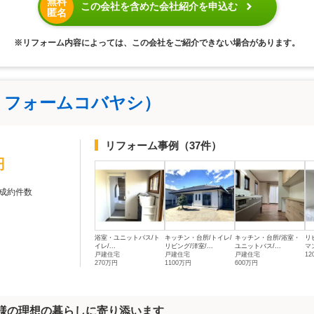
無料
この会社を含めた会社紹介を申込む
匿名
※リフォーム内容によっては、この会社をご紹介できない場合があります。
リフォームコバヤシ）
リフォーム事例
（37件）
円
成約件数
浴室・ユニットバス/ト
キッチン・台所/トイレ/
キッチン・台所/浴室・
リ
イレ/...
リビング/洋室/...
ユニットバス/...
マ
戸建住宅
戸建住宅
戸建住宅
1
270万円
1100万円
600万円
客様の理想の暮らしに寄り添います