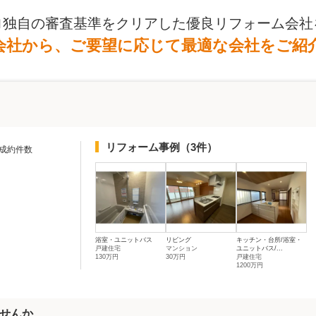
ロ独自の審査基準をクリアした優良リフォーム会社
会社から、ご要望に応じて最適な会社をご紹
リフォーム事例
（3件）
成約件数
浴室・ユニットバス
リビング
キッチン・台所/浴室・
戸建住宅
マンション
ユニットバス/...
130万円
30万円
戸建住宅
1200万円
せんか