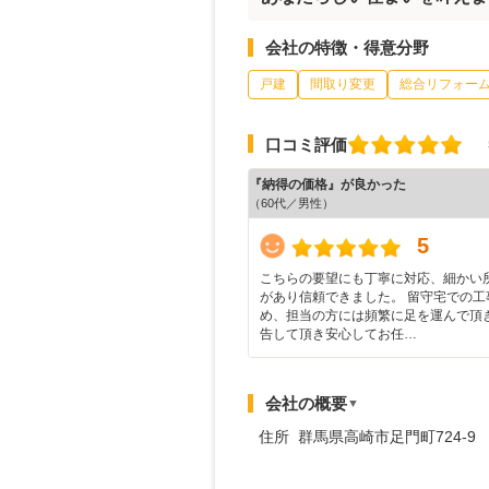
会社の特徴・得意分野
戸建
間取り変更
総合リフォー
口コミ評価
『納得の価格』が良かった
（60代／男性）
5
こちらの要望にも丁寧に対応、細かい
があり信頼できました。 留守宅での工
め、担当の方には頻繁に足を運んで頂
告して頂き安心してお任…
会社の概要
▼
住所 群馬県高崎市足門町724-9