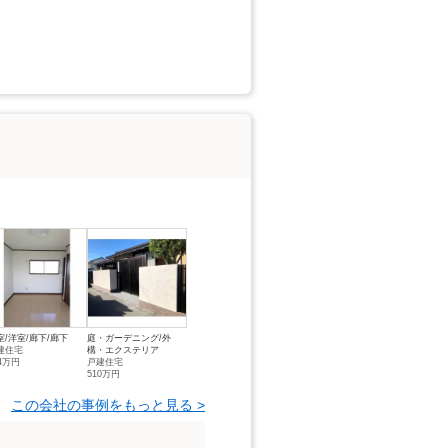
室/洋室/廊下/廊下
庭・ガーデニング/外
建住宅
構・エクステリア
24万円
戸建住宅
510万円
この会社の事例をもっと見る >