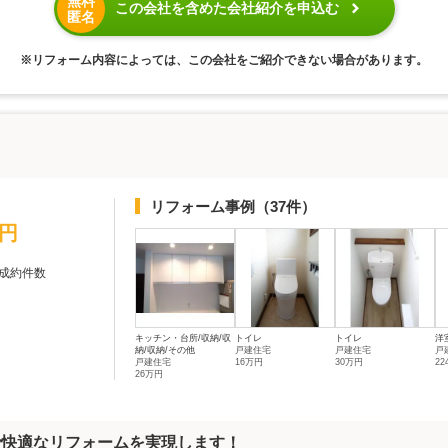
無料
この会社を含めた会社紹介を申込む
匿名
※リフォーム内容によっては、この会社をご紹介できない場合があります。
リフォーム事例
（37件）
万円
成約件数
キッチン・台所/収納/収
トイレ
トイレ
洋
納/収納/その他
戸建住宅
戸建住宅
戸
戸建住宅
16万円
30万円
2
26万円
で快適なリフォームを実現します！