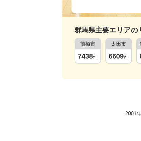
群馬県
主要エリアの
前橋市
太田市
7438
6609
件
件
200