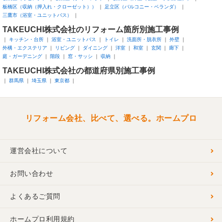
板橋区（収納（押入れ・クローゼット））
足立区（バルコニー・ベランダ）
三鷹市（浴室・ユニットバス）
TAKEUCHI株式会社のリフォーム箇所別施工事例
キッチン・台所
浴室・ユニットバス
トイレ
洗面所・脱衣所
外壁
外構・エクステリア
リビング
ダイニング
洋室
和室
玄関
廊下
庭・ガーデニング
階段
窓・サッシ
収納
TAKEUCHI株式会社の都道府県別施工事例
群馬県
埼玉県
東京都
リフォーム会社、比べて、選べる。ホームプロ
運営会社について
お問い合わせ
よくあるご質問
ホームプロ利用規約