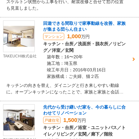
スケルトン状態から工事を行い、耐震改修と合せて窓の位置
も見直しました。
回遊できる間取りで家事動線を改善、家族
が集まる団らん住まい
1,000
万円
マンション
キッチン・台所／洗面所・脱衣所／リビン
グ／洋室／玄関
TAKEUCHI株式会社
築年数：16〜20年
施工地：埼玉県
竣工年月日：2016年03月16日
家族構成：ご夫婦、猫２匹
キッチンの向きを替え、ダイニングと行き来しやすい動線
に。オープンキッチンになったことで、家族と家族と会話の
弾む空間に。
先代から受け継いだ家を、今の暮らしに合
わせてリノベーション
1,500
万円
戸建住宅
キッチン・台所／浴室・ユニットバス／ト
イレ／リビング／玄関／廊下／階段