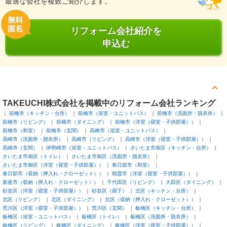
最適な会社を複数ご紹介します。
リフォーム会社紹介を
申込む
TAKEUCHI株式会社を掲載中のリフォーム会社ランキング
前橋市（キッチン・台所）
前橋市（浴室・ユニットバス）
前橋市（洗面所・脱衣所）
前橋市（リビング）
前橋市（ダイニング）
前橋市（洋室（寝室・子供部屋））
前橋市（和室）
前橋市（玄関）
高崎市（浴室・ユニットバス）
高崎市（洗面所・脱衣所）
高崎市（リビング）
高崎市（洋室（寝室・子供部屋））
高崎市（玄関）
伊勢崎市（浴室・ユニットバス）
さいたま市南区（キッチン・台所）
さいたま市南区（トイレ）
さいたま市南区（洗面所・脱衣所）
さいたま市南区（洋室（寝室・子供部屋））
春日部市（和室）
春日部市（収納（押入れ・クローゼット））
朝霞市（洋室（寝室・子供部屋））
新座市（収納（押入れ・クローゼット））
千代田区（リビング）
大田区（ダイニング）
杉並区（洋室（寝室・子供部屋））
杉並区（廊下）
北区（キッチン・台所）
北区（リビング）
北区（ダイニング）
北区（収納（押入れ・クローゼット））
荒川区（洋室（寝室・子供部屋））
荒川区（玄関）
板橋区（キッチン・台所）
板橋区（浴室・ユニットバス）
板橋区（トイレ）
板橋区（洗面所・脱衣所）
板橋区（リビング）
板橋区（ダイニング）
板橋区（洋室（寝室・子供部屋））