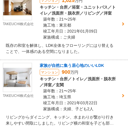
1,025
万円
マンション
キッチン・台所／浴室・ユニットバス／ト
イレ／洗面所・脱衣所／リビング／洋室
築年数：21〜25年
TAKEUCHI株式会社
施工地：東京都
竣工年月日：2021年01月09日
家族構成：ご夫婦
既存の和室を解体し、LDK全体をフローリングにはり替える
ことで、一体感のある空間になりました。
家族が自然に集う居心地のいいLDK
900
万円
マンション
キッチン・台所／トイレ／洗面所・脱衣所
／洋室／玄関
築年数：21〜25年
TAKEUCHI株式会社
施工地：埼玉県
竣工年月日：2021年03月22日
家族構成：夫婦、子ども2人
リビングからダイニング、キッチン、水まわりが繋がり行き
来しやすい間取にしました。リビング横の和室を子ども部屋