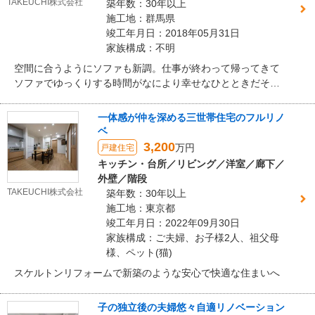
TAKEUCHI株式会社
築年数：30年以上
施工地：群馬県
竣工年月日：2018年05月31日
家族構成：不明
空間に合うようにソファも新調。仕事が終わって帰ってきて
ソファでゆっくりする時間がなにより幸せなひとときだそう
です。
一体感が仲を深める三世帯住宅のフルリノ
ベ
3,200
万円
戸建住宅
キッチン・台所／リビング／洋室／廊下／
外壁／階段
TAKEUCHI株式会社
築年数：30年以上
施工地：東京都
竣工年月日：2022年09月30日
家族構成：ご夫婦、お子様2人、祖父母
様、ペット(猫)
スケルトンリフォームで新築のような安心で快適な住まいへ
子の独立後の夫婦悠々自適リノベーション