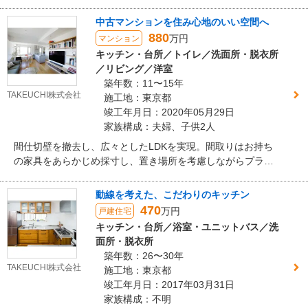
にすることで家族が自然に集い、団らんがはずむ空間を実現
しました。
中古マンションを住み心地のいい空間へ
880
万円
マンション
キッチン・台所／トイレ／洗面所・脱衣所
／リビング／洋室
築年数：11〜15年
TAKEUCHI株式会社
施工地：東京都
竣工年月日：2020年05月29日
家族構成：夫婦、子供2人
間仕切壁を撤去し、広々としたLDKを実現。間取りはお持ち
の家具をあらかじめ採寸し、置き場所を考慮しながらプラン
しました。壁面の収納棚は無垢材の板にクリア塗装をして仕
上げています。壁の一部は左官仕上げです。
動線を考えた、こだわりのキッチン
470
万円
戸建住宅
キッチン・台所／浴室・ユニットバス／洗
面所・脱衣所
築年数：26〜30年
TAKEUCHI株式会社
施工地：東京都
竣工年月日：2017年03月31日
家族構成：不明