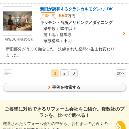
まとめました。
新旧が調和するクラシカルモダンなLDK
550
万円
戸建住宅
キッチン・台所／リビング／ダイニング
築年数：30年以上
施工地：群馬県
TAKEUCHI株式会社
家族構成：不明
新旧部分がうまく融合した、洗練された空間へ生まれ変わり
ました。
前へ
1
2
3
次へ
事例を検索する
ご要望に対応できるリフォーム会社をご紹介。複数社のプ
ランを、比べて選べる！
厳選されたリフォーム会社の中から、お住まいのお近くの