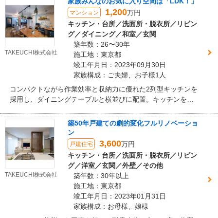
家族みんなのお気に入り空間は「LDK！」
1,200
万円
マンション
キッチン・台所／洗面所・脱衣所／リビン
グ／ダイニング／和室／玄関
築年数：26〜30年
TAKEUCHI株式会社
施工地：東京都
竣工年月日：2023年09月30日
家族構成：ご夫婦、お子様1人
コンパクトながら作業効率と収納力に優れた2列型キッチンを
採用し、ダイニングテーブルと横並びに配置。キッチンを中
心に、家族の会話が自然に広がる空間になりました。
築50年戸建ての劇的変化フルリノベーショ
ン
3,600
万円
戸建住宅
キッチン・台所／洗面所・脱衣所／リビン
グ／洋室／玄関／外壁／その他
TAKEUCHI株式会社
築年数：30年以上
施工地：東京都
竣工年月日：2023年01月31日
家族構成：お母様、娘様