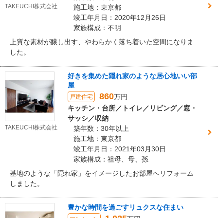
TAKEUCHI株式会社
施工地：東京都
竣工年月日：2020年12月26日
家族構成：不明
上質な素材が醸し出す、やわらかく落ち着いた空間になりま
した。
好きを集めた隠れ家のような居心地いい部
屋
860
万円
戸建住宅
キッチン・台所／トイレ／リビング／窓・
サッシ／収納
TAKEUCHI株式会社
築年数：30年以上
施工地：東京都
竣工年月日：2021年03月30日
家族構成：祖母、母、孫
基地のような「隠れ家」をイメージしたお部屋へリフォーム
しました。
豊かな時間を過ごすリュクスな住まい