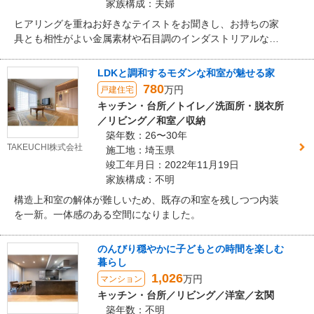
家族構成：夫婦
ヒアリングを重ねお好きなテイストをお聞きし、お持ちの家
具とも相性がよい金属素材や石目調のインダストリアルな質
感を取り入れ、都会的で洗練されたリビングが完成しまし
た。
LDKと調和するモダンな和室が魅せる家
780
万円
戸建住宅
キッチン・台所／トイレ／洗面所・脱衣所
／リビング／和室／収納
築年数：26〜30年
TAKEUCHI株式会社
施工地：埼玉県
竣工年月日：2022年11月19日
家族構成：不明
構造上和室の解体が難しいため、既存の和室を残しつつ内装
を一新。一体感のある空間になりました。
のんびり穏やかに子どもとの時間を楽しむ
暮らし
1,026
万円
マンション
キッチン・台所／リビング／洋室／玄関
築年数：不明