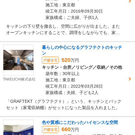
施工地：東京都
竣工年月日：2016年09月30日
家族構成：ご夫婦、子供1人
キッチンの下り壁を撤去し、空間に広がりが出ました。また
オープンキッチンにすることで、調理をしながらでも、家族
と会話が弾むようになりました。
暮らしの中心になるグラフテクトのキッチ
ン
520
万円
戸建住宅
キッチン・台所／リビング／収納／その他
築年数：30年以上
TAKEUCHI株式会社
施工地：東京都
竣工年月日：2022年03月28日
家族構成：夫婦、子ども2人
「GRAFTEKT（グラフテクト）」という、キッチンとバック
セット（家電収納棚）がセットになった製品を入れました。
色や質感にこだわったハイセンスな空間
660
万円
戸建住宅