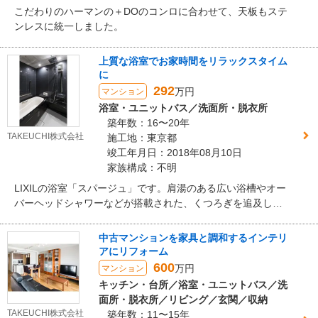
こだわりのハーマンの＋DOのコンロに合わせて、天板もステ
ンレスに統一しました。
上質な浴室でお家時間をリラックスタイム
に
292
万円
マンション
浴室・ユニットバス／洗面所・脱衣所
築年数：16〜20年
TAKEUCHI株式会社
施工地：東京都
竣工年月日：2018年08月10日
家族構成：不明
LIXILの浴室「スパージュ」です。肩湯のある広い浴槽やオー
バーヘッドシャワーなどが搭載された、くつろぎを追及した
浴室です。
中古マンションを家具と調和するインテリ
アにリフォーム
600
万円
マンション
キッチン・台所／浴室・ユニットバス／洗
面所・脱衣所／リビング／玄関／収納
TAKEUCHI株式会社
築年数：11〜15年