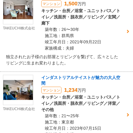
1,500
万円
マンション
キッチン・台所／浴室・ユニットバス／ト
イレ／洗面所・脱衣所／リビング／玄関／
廊下
TAKEUCHI株式会社
築年数：26〜30年
施工地：群馬県
竣工年月日：2021年09月22日
家族構成：夫婦
独立されたお子様のお部屋とリビングを繋げて、広々とした
リビングに生まれ変わりました。
インダストリアルテイストが魅力の大人空
間
1,234
万円
マンション
キッチン・台所／浴室・ユニットバス／ト
イレ／洗面所・脱衣所／リビング／洋室／
TAKEUCHI株式会社
その他
築年数：21〜25年
施工地：東京都
竣工年月日：2023年07月15日