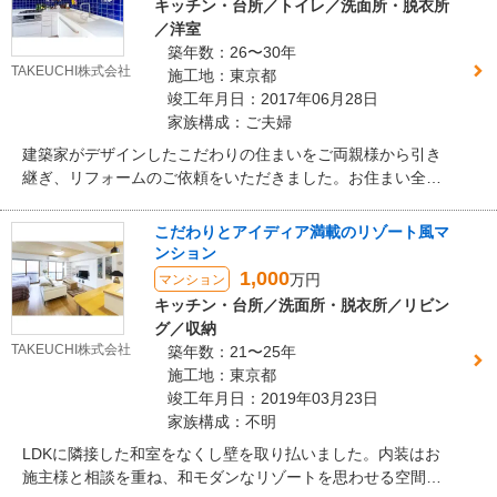
キッチン・台所／トイレ／洗面所・脱衣所
／洋室
築年数：26〜30年
TAKEUCHI株式会社
施工地：東京都
竣工年月日：2017年06月28日
家族構成：ご夫婦
建築家がデザインしたこだわりの住まいをご両親様から引き
継ぎ、リフォームのご依頼をいただきました。お住まい全体
を見ても直角な角度が少なく、キッチンもコーナー角度が103
度と特殊なため、天板に加工を加えて施工させていただきま
こだわりとアイディア満載のリゾート風マ
した。
ンション
1,000
万円
マンション
キッチン・台所／洗面所・脱衣所／リビン
グ／収納
TAKEUCHI株式会社
築年数：21〜25年
施工地：東京都
竣工年月日：2019年03月23日
家族構成：不明
LDKに隣接した和室をなくし壁を取り払いました。内装はお
施主様と相談を重ね、和モダンなリゾートを思わせる空間に