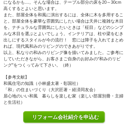
になるかも…。そんな場合は、テーブル部分の床を20～30cm
高くするとよいと思います。
また、部屋全体を和風に演出するには、全体に木を多用するこ
と。部屋全体を豪華な雰囲気にしたい場合は天井に複雑な木目
を。ナチュラルな雰囲気にしたいときは「柾目」などのシンプ
ルな木目を選ぶとよいでしょう。インテリアは、柱や梁をむき
出しにするスタイルが今の流行！ 窓には障子を入れてまとめ
れば、現代風和みのリビングのできあがりです。
以上、私なりの和みのリビング像を描いてみました。ご参考に
していただきながら、お客さまご自身のお好みの“和みのリビ
ング”をつくってみて下さい。（終）
【参考文献】
和風住宅の知識（小林盛太著・彰国社）
「和」の住まいづくり（大沢匠著・経済同友会）
居心地のいい和風 暮らしを楽しむ家（楽しい部屋別冊・主婦
と生活社）
リフォーム会社紹介を申込む