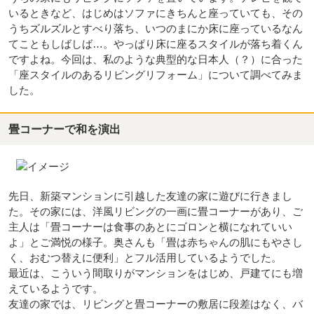
いるときなど、はじめはソファにきちんと座っていても、その
うちズルズルとすべり落ち、いつのまにか床に座っているなん
てこともしばしば…。やっぱり床に座るスタイルが落ち着くん
ですよね。今回は、私のような典型的な日本人（？）に合った
「座スタイルのあるリビングリフォーム」について調べてみま
した。
畳コーナーで和を演出
先日、新築マンションに引越した友達の家に遊びに行きまし
た。その家には、洋風リビングの一画に畳コーナーがあり、ご
主人は「畳コーナーは食事のあとにゴロンと横になれていい
よ」とご満悦の様子。奥さんも「畳は赤ちゃんの肌にもやさし
く、おむつ替えに便利」とフル活用しているようでした。
最近は、こういう間取りがマンションをはじめ、戸建てにも増
えているようです。
友達の家では、リビングと畳コーナーの敷居に段差はなく、バ