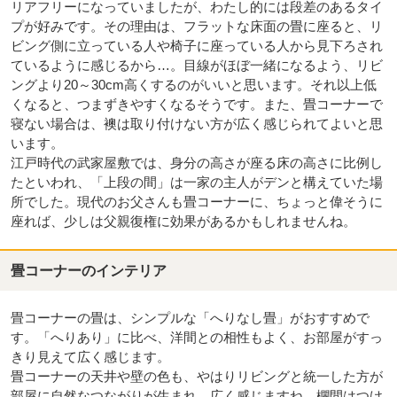
リアフリーになっていましたが、わたし的には段差のあるタイ
プが好みです。その理由は、フラットな床面の畳に座ると、リ
ビング側に立っている人や椅子に座っている人から見下ろされ
ているように感じるから…。目線がほぼ一緒になるよう、リビ
ングより20～30cm高くするのがいいと思います。それ以上低
くなると、つまずきやすくなるそうです。また、畳コーナーで
寝ない場合は、襖は取り付けない方が広く感じられてよいと思
います。
江戸時代の武家屋敷では、身分の高さが座る床の高さに比例し
たといわれ、「上段の間」は一家の主人がデンと構えていた場
所でした。現代のお父さんも畳コーナーに、ちょっと偉そうに
座れば、少しは父親復権に効果があるかもしれませんね。
畳コーナーのインテリア
畳コーナーの畳は、シンプルな「へりなし畳」がおすすめで
す。「へりあり」に比べ、洋間との相性もよく、お部屋がすっ
きり見えて広く感じます。
畳コーナーの天井や壁の色も、やはりリビングと統一した方が
部屋に自然なつながりが生まれ、広く感じますね。欄間はつけ