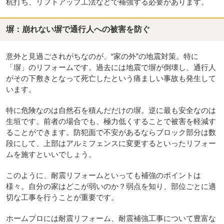
杭打ち、リフトアップ工法などで補強する必要があります。
塀：崩れない塀で通行人への被害を防ぐ
意外と見過ごされがちなのが、“家の外”の地震対策。特に
「塀」のリフォームです。過去には地震で塀が倒壊し、通行人
がその下敷きとなって死亡したという痛ましい事故も発生して
います。
特に危険なのは自然石を積んだだけの塀。逆に最も安全なのは
生垣です。前者の場合でも、極力低くすることで被害を軽減す
ることができます。防犯面で不安があるならブロック部分は数
段にして、上部はアルミフェンスに変更するといったリフォー
ムを施すといいでしょう。
このように、耐震リフォームといっても補強のポイントは
様々。自分の家はどこが弱いのか？弱点を知り、部位ごとに適
切な工事を行うことが重要です。
ホームプロには耐震リフォーム、耐震補強工事について豊富な