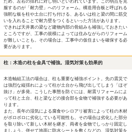
ため、左右の揺れに対し弱いといわれています。この弱点を克
服するのが「耐力壁」へのリフォーム。構造用合板と呼ばれる
強靭な板を柱や土台に打ち付ける、あるいは柱と梁の間に筋交
いを入れることで耐力壁をつくるといった方法があります。
できれば天井裏の梁など建物内部の骨組みも補強しておきたい
ところですが、工事の規模によっては住みながらのリフォーム
が難しいことも。その場合は、工事中の仮住まいを確保する必
要があります。
柱：木造の柱を金具で補強。湿気対策も効果的
木造軸組工法の場合は、柱も重要な補強ポイント。先の震災で
は強烈な縦揺れによって柱が土台から飛び出してしまう「ほぞ
抜け」が多発。こうした事態を防ぐには、耐震リフォームによ
って柱と土台、柱と梁などの接合部を金物で補強する必要があ
ります。
また、長年の湿気による腐食やシロアリ被害によって柱の木材
がボロボロに劣化している可能性も。その場合は劣化した部分
を取り除いて新しい木材を継ぎ、両者を金物でしっかり固定し
ましょう。併せて地面に防水シートを敷くなどの、湿気対策を