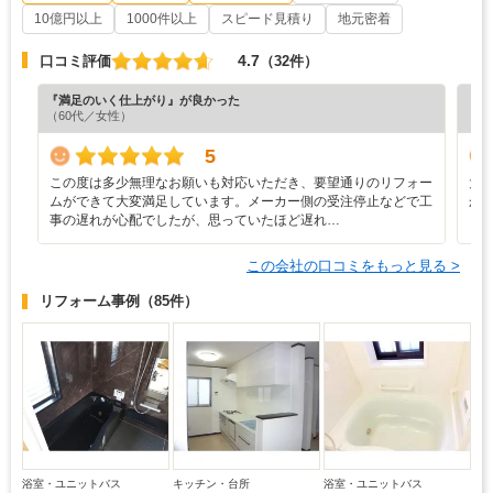
10億円以上
1000件以上
スピード見積り
地元密着
4.7
口コミ評価
（32件）
『満足のいく仕上がり』が良かった
『分
（60代／女性）
（6
5
この度は多少無理なお願いも対応いただき、要望通りのリフォー
大
ムができて大変満足しています。メーカー側の受注停止などで工
か
事の遅れが心配でしたが、思っていたほど遅れ…
この会社の口コミをもっと見る >
リフォーム事例
（85件）
浴室・ユニットバス
キッチン・台所
浴室・ユニットバス