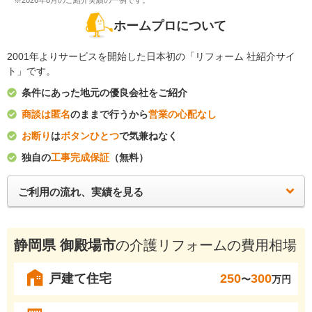
※2026年8月のご紹介実績の一例です。
ホームプロについて
2001年よりサービスを開始した日本初の「リフォーム 社紹介サイ
ト」です。
条件にあった地元の優良会社をご紹介
商談は匿名
のままで行うから
営業の心配なし
お断り
は
ボタンひとつ
で気兼ねなく
独自の
工事完成保証
（無料）
ご利用の流れ、実績を見る
静岡県 御殿場市
の介護リフォームの費用相場
戸建て住宅
250
300
〜
万円