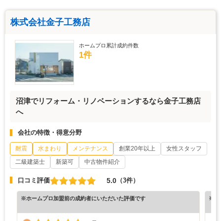
株式会社金子工務店
ホームプロ累計成約件数
1件
沼津でリフォーム・リノベーションするなら金子工務店
へ
会社の特徴・得意分野
耐震
水まわり
メンテナンス
創業20年以上
女性スタッフ
二級建築士
新築可
中古物件紹介
5.0
口コミ評価
（3件）
※ホームプロ加盟前の成約者にいただいた評価です
※ホ