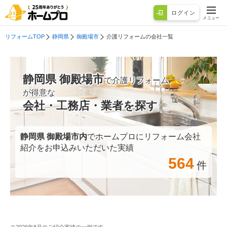
ログイン
メニュー
リフォームTOP
静岡県
御殿場市
介護リフォームの会社一覧
静岡県 御殿場市
で介護リフォーム
が得意な
会社・工務店・業者を探す
静岡県 御殿場市
内
でホームプロにリフォーム会社
紹介をお申込みいただいた実績
564
件