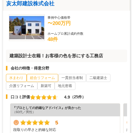
亥太郎建設株式会社
事例中心価格帯
〜200万円
ホームプロ累計成約件数
48件
建築設計士在籍！お客様の色を形にする工務店
会社の特徴・得意分野
水まわり
総合リフォーム
一貫担当者制
二級建築士
介護リフォーム
新築可
地元密着
4.9
口コミ評価
（25件）
『プロとしての的確なアドバイス』が良かった
『満
（60代／男性）
（6
5
段取りの早さと的確な対応
納