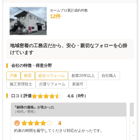
ホームプロ累計成約件数
12件
地域密着の工務店だから、安心・親切なフォローを心掛
けています
会社の特徴・得意分野
戸建
耐震
総合リフォーム
創業20年以上
自社職人
施工管理技士
介護リフォーム
新築可
4.6
口コミ評価
（8件）
『納得の価格』が良かった
『満
（40代／男性）
4
約束の時間を厳守してくださり対応がよかったです。
と
予