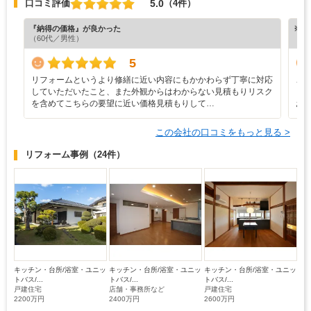
5.0
口コミ評価
（4件）
『納得の価格』が良かった
※ホ
（60代／男性）
5
リフォームというより修繕に近い内容にもかかわらず丁寧に対応
こ
していただいたこと、また外観からはわからない見積もりリスク
し
を含めてこちらの要望に近い価格見積もりして…
お
この会社の口コミをもっと見る >
リフォーム事例
（24件）
キッチン・台所/浴室・ユニッ
キッチン・台所/浴室・ユニッ
キッチン・台所/浴室・ユニッ
トバス/...
トバス/...
トバス/...
戸建住宅
店舗・事務所など
戸建住宅
2200万円
2400万円
2600万円