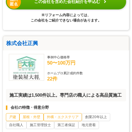
この会社を含めた会社紹介を申込む
匿名
※リフォーム内容によっては、
この会社をご紹介できない場合があります。
株式会社正興
事例中心価格帯
50〜100万円
ホームプロ累計成約件数
22件
施工実績は1,500件以上。専門店の職人による高品質施工
会社の特徴・得意分野
戸建
屋根・外壁
外構・エクステリア
創業20年以上
自社職人
施工管理技士
第三者保証
地元密着