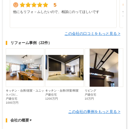
5
他にもリフォ－ムしたいので、相談にのってほしいです
価
す
この会社の口コミをもっと見る >
リフォーム事例
（22件）
キッチン・台所/浴室・ユニッ
キッチン・台所/洋室/和室
リビング
トバス/...
戸建住宅
戸建住宅
戸建住宅
1200万円
10万円
1000万円
この会社の事例をもっと見る >
会社の概要
▼