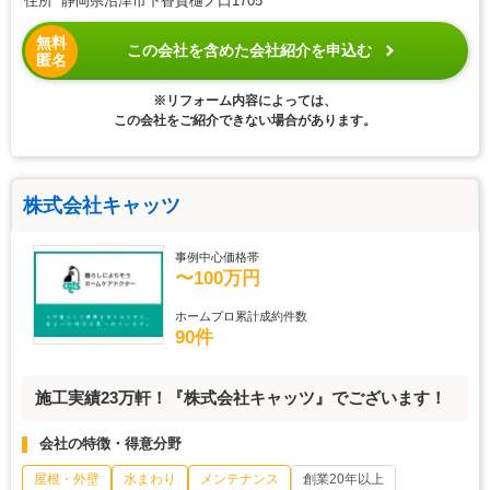
住所 静岡県沼津市下香貫樋ノ口1705
無料
この会社を含めた会社紹介を申込む
匿名
※リフォーム内容によっては、
この会社をご紹介できない場合があります。
株式会社キャッツ
事例中心価格帯
〜100万円
ホームプロ累計成約件数
90件
施工実績23万軒！『株式会社キャッツ』でございます！
会社の特徴・得意分野
屋根・外壁
水まわり
メンテナンス
創業20年以上