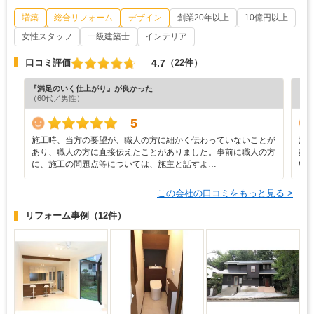
増築
総合リフォーム
デザイン
創業20年以上
10億円以上
女性スタッフ
一級建築士
インテリア
4.7
口コミ評価
（22件）
『満足のいく仕上がり』が良かった
『プ
（60代／男性）
（6
5
施工時、当方の要望が、職人の方に細かく伝わっていないことが
施
あり、職人の方に直接伝えたことがありました。事前に職人の方
家
に、施工の問題点等については、施主と話すよ…
い
この会社の口コミをもっと見る >
リフォーム事例
（12件）