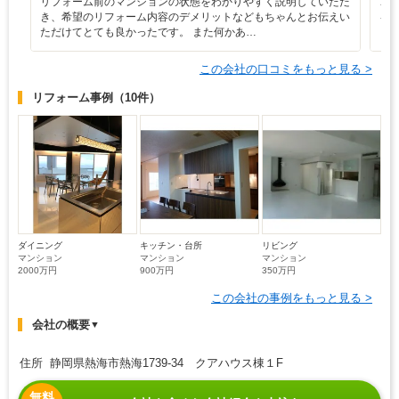
リフォーム前のマンションの状態をわかりやすく説明していただ
こ
き、希望のリフォーム内容のデメリットなどもちゃんとお伝えい
を
ただけてとても良かったです。 また何かあ…
「
この会社の口コミをもっと見る >
リフォーム事例
（10件）
ダイニング
キッチン・台所
リビング
マンション
マンション
マンション
2000万円
900万円
350万円
この会社の事例をもっと見る >
会社の概要
▼
住所 静岡県熱海市熱海1739-34 クアハウス棟１F
無料