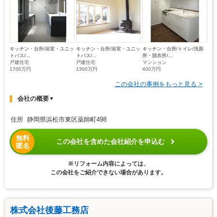
キッチン・台所/浴室・ユニッ
キッチン・台所/浴室・ユニッ
キッチン・台所/トイレ/洗面
トバス/...
トバス/...
所・脱衣所/...
戸建住宅
戸建住宅
マンション
1700万円
1300万円
400万円
この会社の事例をもっと見る >
会社の概要
▼
住所 静岡県浜松市東区薬師町498
無料
この会社を含めた会社紹介を申込む
匿名
※リフォーム内容によっては、
この会社をご紹介できない場合があります。
株式会社後藤工務店