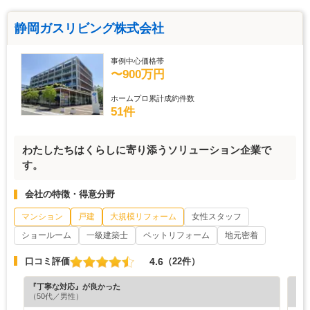
静岡ガスリビング株式会社
事例中心価格帯
〜900万円
ホームプロ累計成約件数
51件
わたしたちはくらしに寄り添うソリューション企業で
す。
会社の特徴・得意分野
マンション
戸建
大規模リフォーム
女性スタッフ
ショールーム
一級建築士
ペットリフォーム
地元密着
4.6
口コミ評価
（22件）
『丁寧な対応』が良かった
『納
（50代／男性）
（4