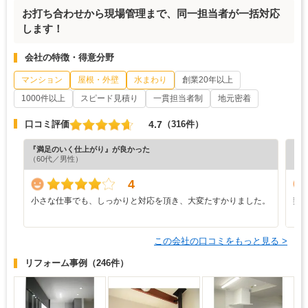
お打ち合わせから現場管理まで、同一担当者が一括対応
します！
会社の特徴・得意分野
マンション
屋根・外壁
水まわり
創業20年以上
1000件以上
スピード見積り
一貫担当者制
地元密着
4.7
口コミ評価
（316件）
『満足のいく仕上がり』が良かった
『納
（60代／男性）
（5
4
小さな仕事でも、しっかりと対応を頂き、大変たすかりました。
契
と
この会社の口コミをもっと見る >
リフォーム事例
（246件）