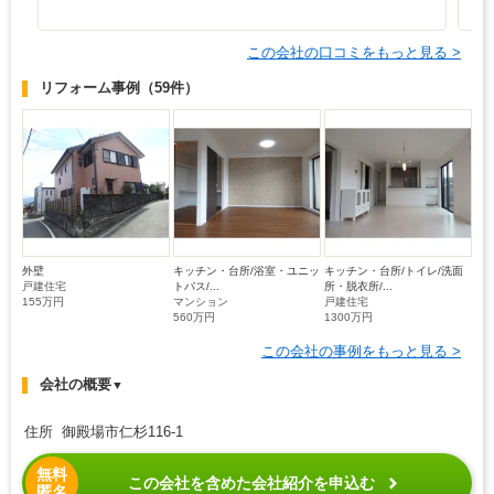
この会社の口コミをもっと見る >
リフォーム事例
（59件）
外壁
キッチン・台所/浴室・ユニッ
キッチン・台所/トイレ/洗面
戸建住宅
トバス/...
所・脱衣所/...
155万円
マンション
戸建住宅
560万円
1300万円
この会社の事例をもっと見る >
会社の概要
▼
住所 御殿場市仁杉116-1
無料
この会社を含めた会社紹介を申込む
匿名