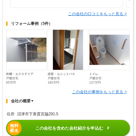
す
この会社の口コミをもっと見る >
リフォーム事例
（5件）
外構・エクステリア
浴室・ユニットバス
トイレ
戸建住宅
戸建住宅
戸建住宅
65万円
160万円
127万円
この会社の事例をもっと見る >
会社の概要
▼
住所 沼津市下香貫宮脇291-5
無料
この会社を含めた会社紹介を申込む
匿名