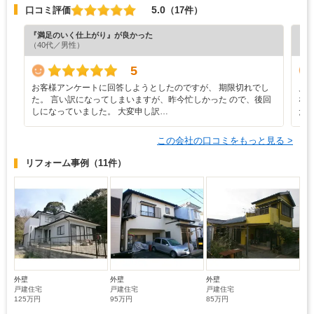
5.0
口コミ評価
（17件）
『満足のいく仕上がり』が良かった
『満
（40代／男性）
（5
5
お客様アンケートに回答しようとしたのですが、 期限切れでし
見
た。 言い訳になってしまいますが、昨今忙しかった ので、後回
な
しになっていました。 大変申し訳…
た
この会社の口コミをもっと見る >
リフォーム事例
（11件）
外壁
外壁
外壁
戸建住宅
戸建住宅
戸建住宅
125万円
95万円
85万円