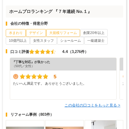
ホームプロランキング 『７年連続 No.１』
会社の特徴・得意分野
水まわり
デザイン
大規模リフォーム
創業20年以上
10億円以上
女性スタッフ
ショールーム
一級建築士
4.4
口コミ評価
（3,276件）
『丁寧な対応』が良かった
『分
（50代／女性）
（5
5
たいへん満足です。 ありがとうございました。
施
う
り
この会社の口コミをもっと見る >
リフォーム事例
（803件）