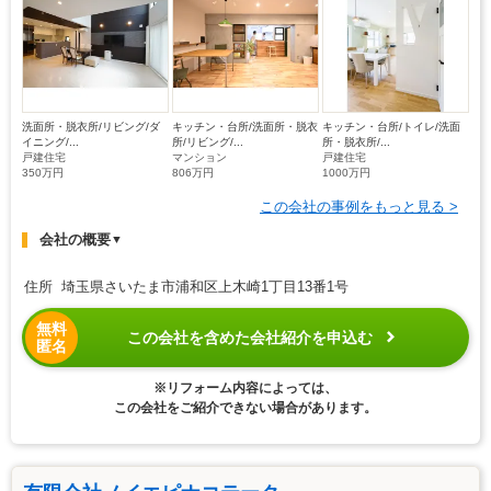
洗面所・脱衣所/リビング/ダ
キッチン・台所/洗面所・脱衣
キッチン・台所/トイレ/洗面
イニング/...
所/リビング/...
所・脱衣所/...
戸建住宅
マンション
戸建住宅
350万円
806万円
1000万円
この会社の事例をもっと見る >
会社の概要
▼
住所 埼玉県さいたま市浦和区上木崎1丁目13番1号
無料
この会社を含めた会社紹介を申込む
匿名
※リフォーム内容によっては、
この会社をご紹介できない場合があります。