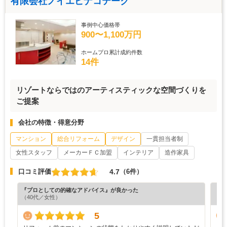
有限会社ノイエピナコテーク
事例中心価格帯
900〜1,100万円
ホームプロ累計成約件数
14件
リゾートならではのアーティスティックな空間づくりを
ご提案
会社の特徴・得意分野
マンション
総合リフォーム
デザイン
一貫担当者制
女性スタッフ
メーカーＦＣ加盟
インテリア
造作家具
4.7
口コミ評価
（6件）
『プロとしての的確なアドバイス』が良かった
『デ
（40代／女性）
（4
5