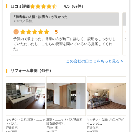
4.5
口コミ評価
（67件）
『担当者の人柄・説明力』が良かった
『素
（60代／男性）
（6
5
予算内で収まった。営業の方が施工に詳しく、説明もしっかりし
解
ていただいたし、こちらの要望を聞いていろいろ提案してくれ
て
た。
この会社の口コミをもっと見る >
リフォーム事例
（49件）
キッチン・台所/浴室・ユニッ
浴室・ユニットバス/洗面所・
キッチン・台所/リビング/ダ
トバス/...
脱衣所/洋室/...
イニング/...
戸建住宅
戸建住宅
戸建住宅
550万円
450万円
400万円