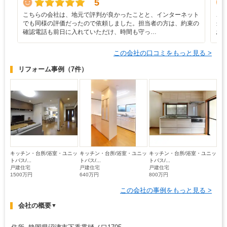
5
こちらの会社は、地元で評判が良かったことと、インターネット
こ
でも同様の評価だったので依頼しました。担当者の方は、約束の
当
確認電話も前日に入れていただけ、時間も守っ…
お
この会社の口コミをもっと見る >
リフォーム事例
（7件）
キッチン・台所/浴室・ユニッ
キッチン・台所/浴室・ユニッ
キッチン・台所/浴室・ユニッ
トバス/...
トバス/...
トバス/...
戸建住宅
戸建住宅
戸建住宅
1500万円
640万円
800万円
この会社の事例をもっと見る >
会社の概要
▼