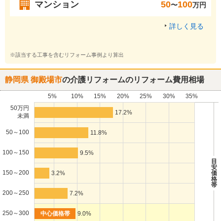
マンション
50
100
〜
万円
詳しく見る
※該当する工事を含むリフォーム事例より算出
静岡県 御殿場市
の介護リフォームのリフォーム費用相場
5%
10%
15%
20%
25%
30%
35%
50万円
17.2%
未満
50～100
11.8%
100～150
9.5%
目
安
150～200
3.2%
価
格
帯
200～250
7.2%
250～300
9.0%