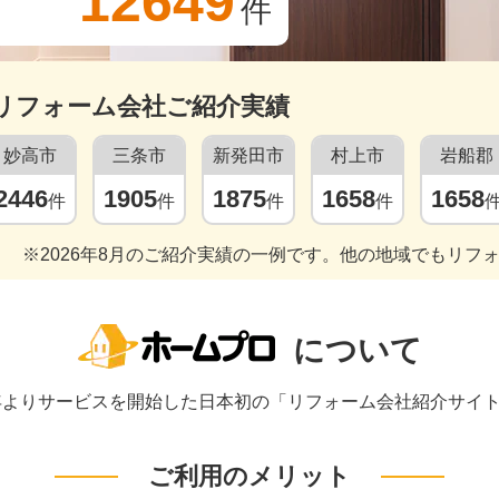
12649
件
リフォーム会社ご紹介実績
妙高市
三条市
新発田市
村上市
岩船郡
2446
1905
1875
1658
1658
件
件
件
件
※2026年8月のご紹介実績の一例です。他の地域でもリフ
について
1年よりサービスを開始した日本初の「リフォーム会社紹介サイ
ご利用のメリット