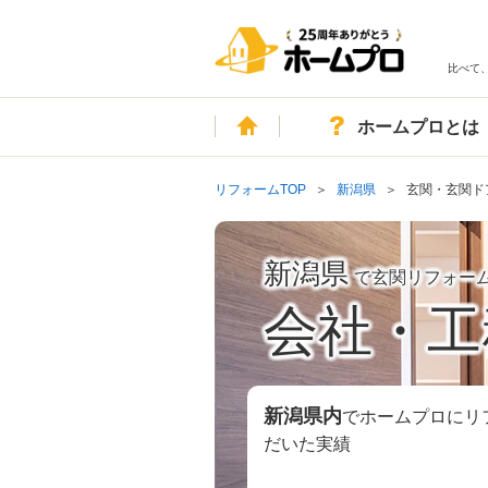
比べて
ホーム
ホームプロとは
リフォームTOP
新潟県
玄関・玄関ド
新潟県
で玄関リフォー
会社・工
新潟県
内
でホームプロにリ
だいた実績