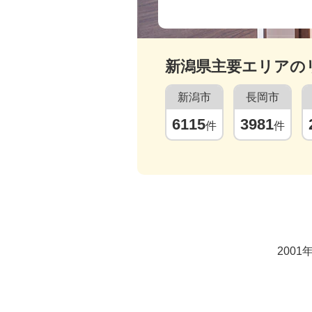
新潟県
主要エリアの
新潟市
長岡市
6115
3981
件
件
200