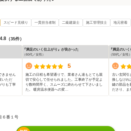
スピード見積り
一貫担当者制
二級建築士
施工管理技士
地元密着
4.8
（35件）
『満足のいく仕上がり』が良かった
『満足のいく
（60代／女性）
（50代／女性
5
できません
施工の日程も希望通りで、業者さん達もとても親
古い玄関引
案いただ
切で安心して任せられました。工事終了が予定よ
換しなけれ
がりも丁寧
り数時間早く、スムーズに終わらせて下さいまし
鍵の部品を
た。 暖房温水便器への変…
ださり、ま
目６番１号