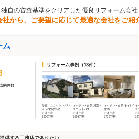
ロ独自の審査基準をクリアした優良リフォーム会社
会社から、ご要望に応じて最適な会社をご紹
ーム
リフォーム事例
（18件）
円
成約件数
浴室・ユニットバス/ト
キッチン・台所/浴室・
キッチン・台所/トイレ/
キ
イレ/玄関/外壁
ユニットバス/...
玄関/...
ユ
戸建住宅
戸建住宅
戸建住宅
戸
1500万円
1998万円
1735万円
14
提供する工務店でありたい