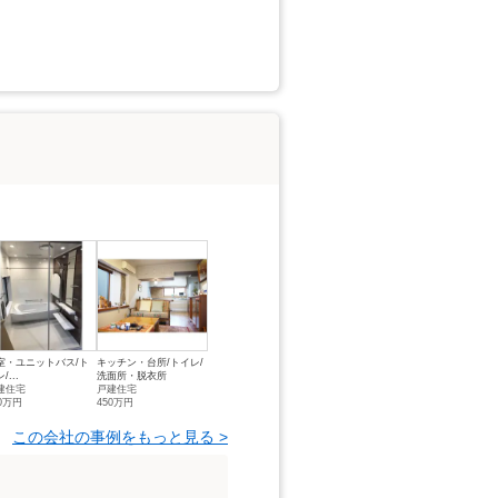
室・ユニットバス/ト
キッチン・台所/トイレ/
/...
洗面所・脱衣所
建住宅
戸建住宅
50万円
450万円
この会社の事例をもっと見る >