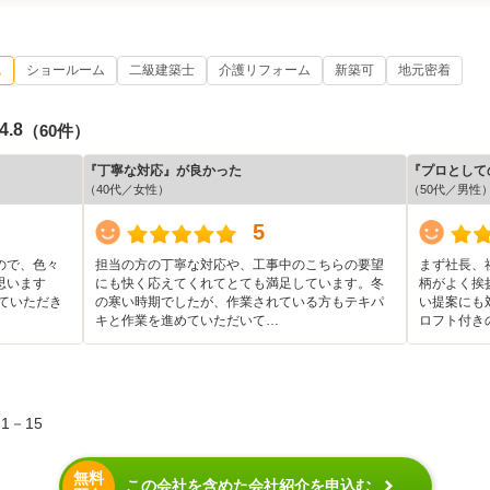
ム
ショールーム
二級建築士
介護リフォーム
新築可
地元密着
4.8
（60件）
『丁寧な対応』が良かった
『プロとして
（40代／女性）
（50代／男性
5
ので、色々
担当の方の丁寧な対応や、工事中のこちらの要望
まず社長、
思います
にも快く応えてくれてとても満足しています。冬
柄がよく挨
ていただき
の寒い時期でしたが、作業されている方もテキパ
い提案にも
キと作業を進めていただいて…
ロフト付き
1－15
無料
この会社を含めた会社紹介を申込む