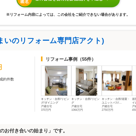
匿名
※リフォーム内容によっては、この会社をご紹介できない場合があります。
まいのリフォーム専門店アクト)
リフォーム事例
（55件）
円
成約件数
キッチン・台所/リビン
キッチン・台所/リビン
キッチン・台所/浴室・
浴
グ/ダイニング
グ
ユニットバス/...
イレ
戸建住宅
戸建住宅
戸建住宅
戸
370万円
1064万円
2750万円
4
のお付き合いの始まり」です。