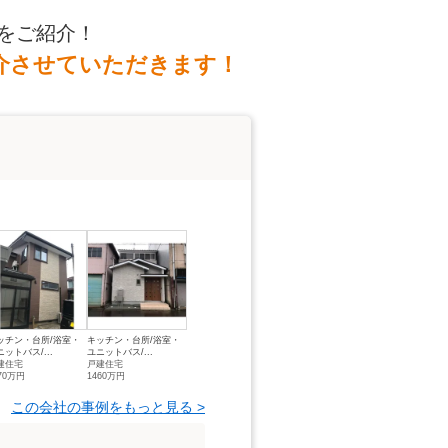
をご紹介！
介させていただきます！
ッチン・台所/浴室・
キッチン・台所/浴室・
ニットバス/...
ユニットバス/...
建住宅
戸建住宅
70万円
1460万円
この会社の事例をもっと見る >