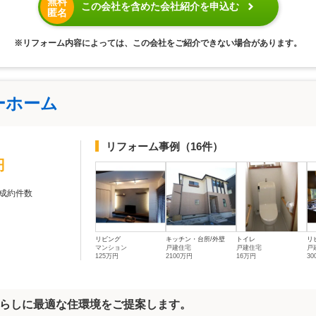
無料
この会社を含めた会社紹介を申込む
匿名
※リフォーム内容によっては、この会社をご紹介できない場合があります。
ーホーム
リフォーム事例
（16件）
円
成約件数
リビング
キッチン・台所/外壁
トイレ
リ
マンション
戸建住宅
戸建住宅
戸
125万円
2100万円
16万円
3
らしに最適な住環境をご提案します。