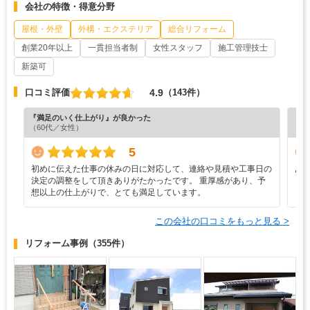
会社の特徴・得意分野
屋根・外壁
外構・エクステリア
総合リフォーム
創業20年以上
一貫担当者制
女性スタッフ
施工管理技士
新築可
4.9
口コミ評価
（143件）
『満足のいく仕上がり』が良かった
『プ
（60代／女性）
（6
5
初めに伝えた仕事の休みの日に対応して、連絡や見積や工事日の
あ
決定の調整をして頂きありがたかったです。 重厚感があり、予
想以上の仕上がりで、とても満足しています。
この会社の口コミをもっと見る >
リフォーム事例
（355件）