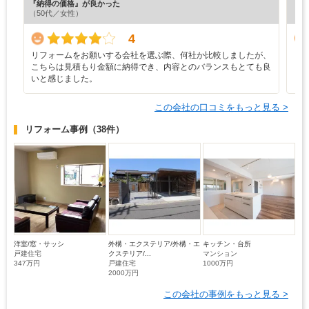
『納得の価格』が良かった
『担
（50代／女性）
（5
4
リフォームをお願いする会社を選ぶ際、何社か比較しましたが、
リ
こちらは見積もり金額に納得でき、内容とのバランスもとても良
いと感じました。
この会社の口コミをもっと見る >
リフォーム事例
（38件）
洋室/窓・サッシ
外構・エクステリア/外構・エ
キッチン・台所
戸建住宅
クステリア/...
マンション
347万円
戸建住宅
1000万円
2000万円
この会社の事例をもっと見る >