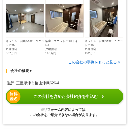
キッチン・台所/浴室・ユニッ
浴室・ユニットバス/トイ
キッチン・台所/浴室・ユニッ
トバス/...
レ/...
トバス/...
戸建住宅
戸建住宅
戸建住宅
367万円
160万円
152万円
この会社の事例をもっと見る >
会社の概要
▼
住所 三重県津市柳山津興626-4
無料
この会社を含めた会社紹介を申込む
匿名
※リフォーム内容によっては、
この会社をご紹介できない場合があります。