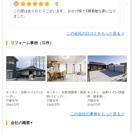
5
この度はありがとうございます。 おかげ様で1層素敵な家になり
た
ました。
この会社の口コミをもっと見る >
リフォーム事例
（31件）
キッチン・台所/トイレ/リビ
キッチン・台所/洗面所・脱衣
キッチン・台所/トイレ/洗面
ング/...
所/リビング/...
所・脱衣所/...
戸建住宅
戸建住宅
戸建住宅
2840万円
2300万円
3100万円
この会社の事例をもっと見る >
会社の概要
▼