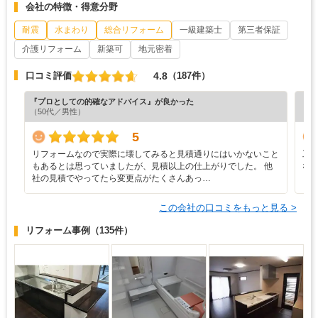
会社の特徴・得意分野
耐震
水まわり
総合リフォーム
一級建築士
第三者保証
介護リフォーム
新築可
地元密着
4.8
口コミ評価
（187件）
『プロとしての的確なアドバイス』が良かった
『丁
（50代／男性）
（5
5
リフォームなので実際に壊してみると見積通りにはいかないこと
工
もあるとは思っていましたが、見積以上の仕上がりでした。 他
な
社の見積でやってたら変更点がたくさんあっ…
この会社の口コミをもっと見る >
リフォーム事例
（135件）