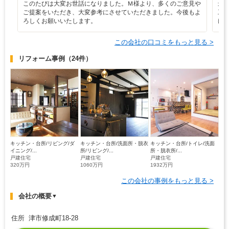
このたびは大変お世話になりました。Ｍ様より、多くのご意見や
最
ご提案をいただき、大変参考にさせていただきました。今後もよ
工
ろしくお願いいたします。
け
この会社の口コミをもっと見る >
リフォーム事例
（24件）
キッチン・台所/リビング/ダ
キッチン・台所/洗面所・脱衣
キッチン・台所/トイレ/洗面
イニング/...
所/リビング/...
所・脱衣所/...
戸建住宅
戸建住宅
戸建住宅
320万円
1060万円
1932万円
この会社の事例をもっと見る >
会社の概要
▼
住所 津市修成町18-28