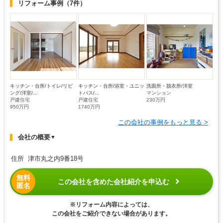
リフォーム事例
（7件）
キッチン・台所/トイレ/リビ
キッチン・台所/浴室・ユニッ
洗面所・脱衣所/洋室
ング/洋室/...
トバス/...
マンション
戸建住宅
戸建住宅
230万円
950万円
1740万円
この会社の事例をもっと見る >
会社の概要
▼
住所 津市丸之内9番18号
無料
この会社を含めた会社紹介を申込む
匿名
※リフォーム内容によっては、
この会社をご紹介できない場合があります。