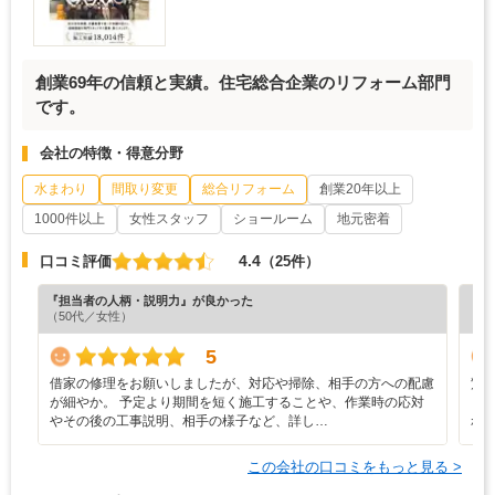
創業69年の信頼と実績。住宅総合企業のリフォーム部門
です。
会社の特徴・得意分野
水まわり
間取り変更
総合リフォーム
創業20年以上
1000件以上
女性スタッフ
ショールーム
地元密着
4.4
口コミ評価
（25件）
『担当者の人柄・説明力』が良かった
『担
（50代／女性）
（6
5
借家の修理をお願いしましたが、対応や掃除、相手の方への配慮
驚
が細やか。 予定より期間を短く施工することや、作業時の応対
も
やその後の工事説明、相手の様子など、詳し…
れ
この会社の口コミをもっと見る >