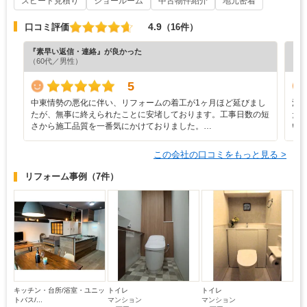
スピード見積り
ショールーム
中古物件紹介
地元密着
4.9
口コミ評価
（16件）
『素早い返信・連絡』が良かった
『担
（60代／男性）
（6
5
中東情勢の悪化に伴い、リフォームの着工が1ヶ月ほど延びまし
浴
たが、無事に終えられたことに安堵しております。工事日数の短
た
さから施工品質を一番気にかけておりました。…
い
この会社の口コミをもっと見る >
リフォーム事例
（7件）
キッチン・台所/浴室・ユニッ
トイレ
トイレ
トバス/...
マンション
マンション