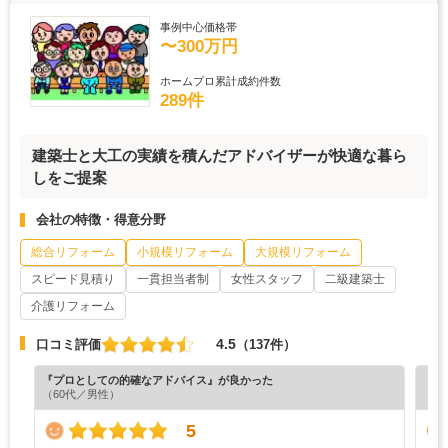
事例中心価格帯
〜300万円
ホームプロ累計成約件数
289件
建築士と大工の実績を積んだアドバイザーが快適な暮ら
しをご提案
会社の特徴・得意分野
総合リフォーム
小規模リフォーム
大規模リフォーム
スピード見積り
一貫担当者制
女性スタッフ
二級建築士
介護リフォーム
4.5
口コミ評価
（137件）
『プロとしての的確なアドバイス』が良かった
『素
（60代／男性）
（5
5