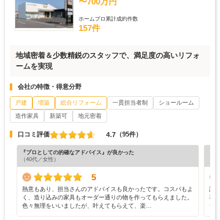
〜700万円
ホームプロ累計成約件数
157件
地域密着＆少数精鋭のスタッフで、満足度の高いリフォ
ームを実現
会社の特徴・得意分野
戸建
増築
総合リフォーム
一貫担当者制
ショールーム
造作家具
新築可
地元密着
4.7
口コミ評価
（95件）
『プロとしての的確なアドバイス』が良かった
『担
（40代／女性）
（7
5
熱意もあり、担当さんのアドバイスも良かったです。コスパもよ
設
く、造り込みの家具もオーダー通りの物を作ってもらえました。
事
色々無理をいいましたが、叶えてもらえて、楽…
ち