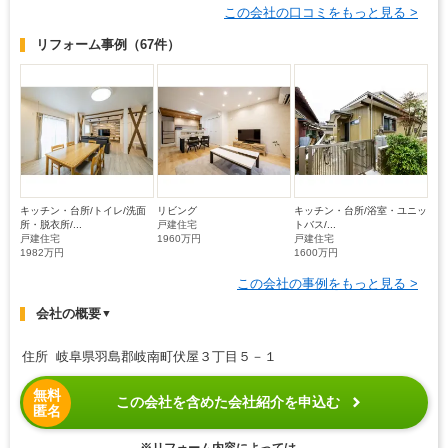
この会社の口コミをもっと見る >
リフォーム事例
（67件）
キッチン・台所/トイレ/洗面
リビング
キッチン・台所/浴室・ユニッ
所・脱衣所/...
戸建住宅
トバス/...
戸建住宅
1960万円
戸建住宅
1982万円
1600万円
この会社の事例をもっと見る >
会社の概要
▼
住所 岐阜県羽島郡岐南町伏屋３丁目５－１
無料
この会社を含めた会社紹介を申込む
匿名