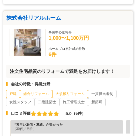
株式会社リアルホーム
事例中心価格帯
1,000〜1,100万円
ホームプロ累計成約件数
6件
注文住宅品質のリフォームで満足をお届けします！
会社の特徴・得意分野
戸建
総合リフォーム
大規模リフォーム
一貫担当者制
女性スタッフ
二級建築士
施工管理技士
新築可
5.0
口コミ評価
（6件）
『素早い返信・連絡』が良かった
『満
（30代／男性）
（8