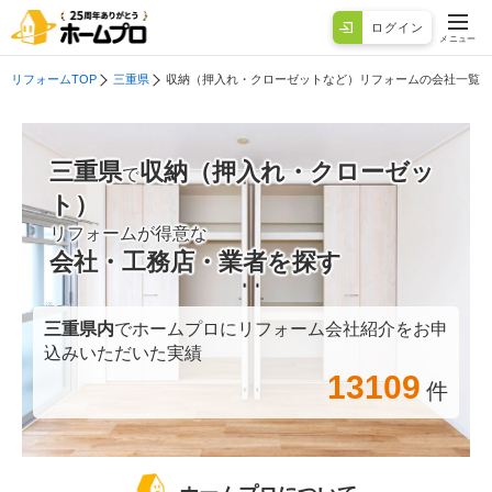
ログイン
メニュー
リフォームTOP
三重県
収納（押入れ・クローゼットなど）リフォームの会社一覧
三重県
収納（押入れ・クローゼッ
で
ト）
リフォームが得意な
会社・工務店・業者を探す
三重県
内
でホームプロにリフォーム会社紹介をお申
込みいただいた実績
13109
件