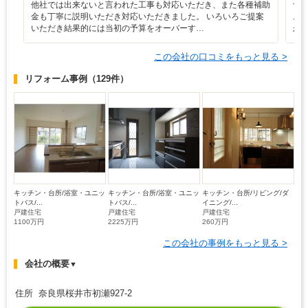
他社では出来ないと言われた工事も対応いただき、また各種補助
予
金も丁寧に説明いただき対応いただきました。 いろいろご提案
ム
いただき結果的には当初の予算をオーバーす…
が
この会社の口コミをもっと見る >
リフォーム事例
（129件）
キッチン・台所/浴室・ユニッ
キッチン・台所/浴室・ユニッ
キッチン・台所/リビング/ダ
トバス/...
トバス/...
イニング/...
戸建住宅
戸建住宅
戸建住宅
1100万円
2225万円
260万円
この会社の事例をもっと見る >
会社の概要
▼
住所 奈良県桜井市初瀬927-2