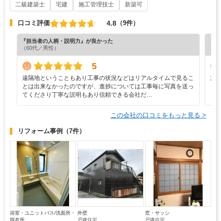
二級建築士
宅建
施工管理技士
新築可
4.8
口コミ評価
（9件）
『担当者の人柄・説明力』が良かった
『プ
（60代／男性）
（5
5
遠隔地ということもあり工事の状況などはリアルタイムで見るこ
施
とは出来なかったのですが、進捗については工事毎に写真を送っ
し
てくださり丁寧な説明もあり信頼できる会社だ…
この会社の口コミをもっと見る >
リフォーム事例
（7件）
浴室・ユニットバス/洗面所・
外壁
窓・サッシ
脱衣所
戸建住宅
戸建住宅