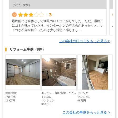
『担
（50代／女性）
（5
3
最終的には全体として満足のいく仕上がりでした。ただ、最終日
こ
にゴミが残っていたり、インターホンの不具合があったりと、い
あ
くつか不備が目立ったのは少し残念に感じまし…
く
この会社の口コミをもっと見る >
リフォーム事例
（8件）
洋室/洋室
キッチン・台所/浴室・ユニッ
リビング
戸建住宅
トバス/...
マンション
178万円
マンション
68万円
360万円
この会社の事例をもっと見る >