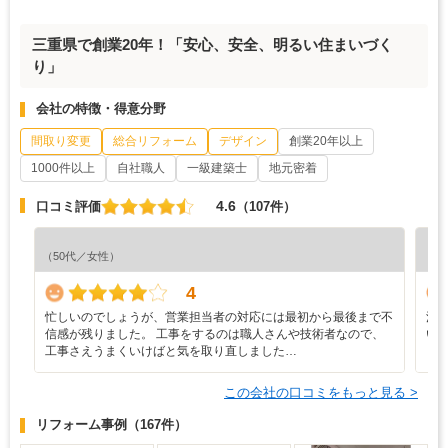
三重県で創業20年！「安心、安全、明るい住まいづく
り」
会社の特徴・得意分野
間取り変更
総合リフォーム
デザイン
創業20年以上
1000件以上
自社職人
一級建築士
地元密着
4.6
口コミ評価
（107件）
『納
（50代／女性）
（5
4
忙しいのでしょうが、営業担当者の対応には最初から最後まで不
洗
信感が残りました。 工事をするのは職人さんや技術者なので、
い
工事さえうまくいけばと気を取り直しました…
う
この会社の口コミをもっと見る >
リフォーム事例
（167件）