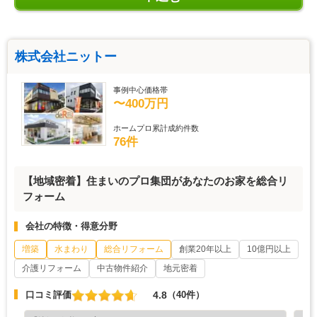
株式会社ニットー
事例中心価格帯
〜400万円
ホームプロ累計成約件数
76件
【地域密着】住まいのプロ集団があなたのお家を総合リ
フォーム
会社の特徴・得意分野
増築
水まわり
総合リフォーム
創業20年以上
10億円以上
介護リフォーム
中古物件紹介
地元密着
4.8
口コミ評価
（40件）