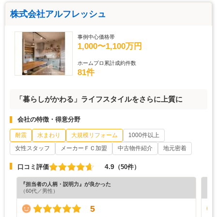
株式会社アルフレッシュ
事例中心価格帯
1,000〜1,100万円
ホームプロ累計成約件数
81件
「暮らしがかわる」ライフスタイルをさらに上質に
会社の特徴・得意分野
耐震
水まわり
大規模リフォーム
1000件以上
女性スタッフ
メーカーＦＣ加盟
中古物件紹介
地元密着
4.9
口コミ評価
（50件）
『担当者の人柄・説明力』が良かった
『分
（60代／男性）
（5
5