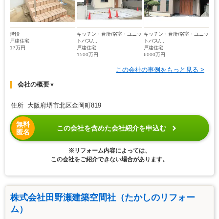
階段
キッチン・台所/浴室・ユニッ
キッチン・台所/浴室・ユニッ
戸建住宅
トバス/...
トバス/...
17万円
戸建住宅
戸建住宅
1500万円
6000万円
この会社の事例をもっと見る >
会社の概要
▼
住所 大阪府堺市北区金岡町819
無料
この会社を含めた会社紹介を申込む
匿名
※リフォーム内容によっては、
この会社をご紹介できない場合があります。
株式会社田野瀬建築空間社（たかしのリフォー
ム）