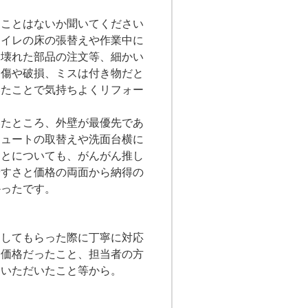
ることはないか聞いてください
トイレの床の張替えや作業中に
に壊れた部品の注文等、細かい
。傷や破損、ミスは付き物だと
いたことで気持ちよくリフォー
いたところ、外壁が最優先であ
キュートの取替えや洗面台横に
ことについても、がんがん推し
やすさと価格の両面から納得の
かったです。
ムしてもらった際に丁寧に対応
く価格だったこと、担当者の方
をいただいたこと等から。