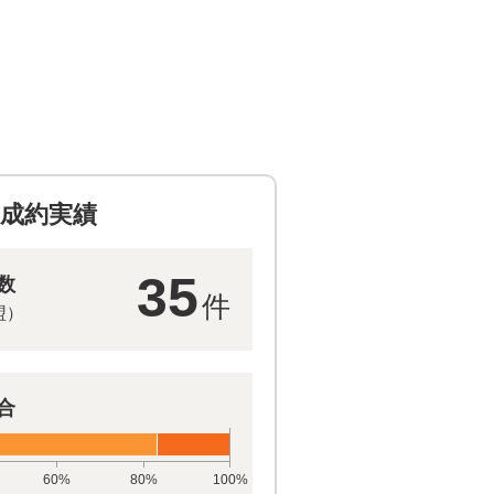
成約実績
35
数
件
盟）
合
60%
80%
100%