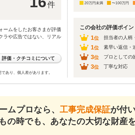
16
件
20万円未満
〜100万円
この会社の評価ポイント
ォームをしたお客さまが評価
クラや広告ではない、リアル
1
担当者の人柄
位
1
素早い返信・
位
3
プロとしての
位
評価・クチコミについて
3
丁寧な対応
位
想であり、個人差があります。
ームプロなら、
工事完成保証
が付
もの時でも、あなたの大切な財産