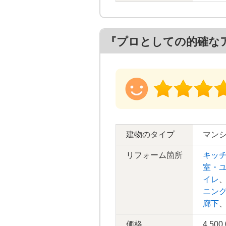
『プロとしての的確な
建物のタイプ
マン
リフォーム箇所
キッ
室・
イレ
ニン
廊下
価格
4,500