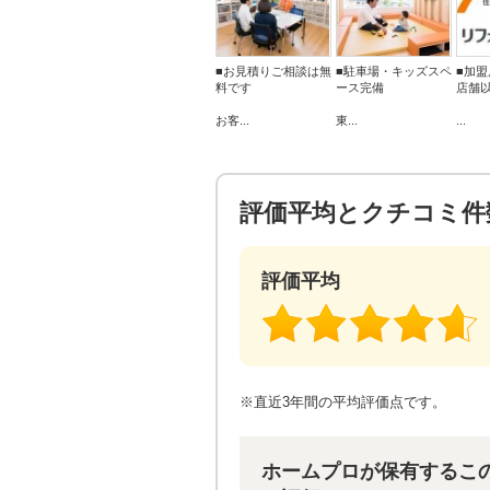
■お見積りご相談は無
■駐車場・キッズスペ
■加盟
料です
ース完備
店舗
お客...
東...
...
評価平均とクチコミ件
評価平均
※直近3年間の平均評価点です。
ホームプロが保有するこ