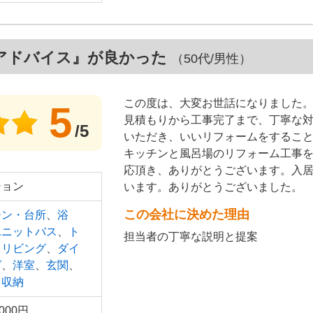
アドバイス』が良かった
（50代/男性）
この度は、大変お世話になりました
5
見積もりから工事完了まで、丁寧な
/5
いただき、いいリフォームをするこ
キッチンと風呂場のリフォーム工事
応頂き、ありがとうございます。入
ション
います。ありがとうございました。
この会社に決めた理由
チン・台所
、
浴
ユニットバス
、
ト
担当者の丁寧な説明と提案
、
リビング
、
ダイ
グ
、
洋室
、
玄関
、
、
収納
,000円