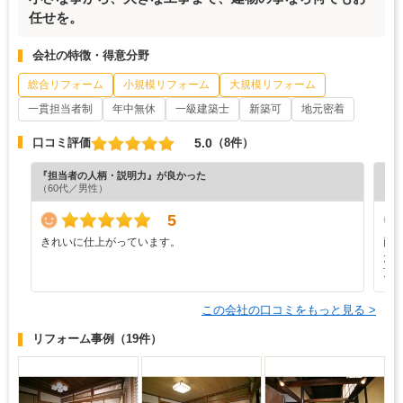
任せを。
会社の特徴・得意分野
総合リフォーム
小規模リフォーム
大規模リフォーム
一貫担当者制
年中無休
一級建築士
新築可
地元密着
5.0
口コミ評価
（8件）
『担当者の人柄・説明力』が良かった
『プ
（60代／男性）
5
きれいに仕上がっています。
両
た
頂
この会社の口コミをもっと見る >
リフォーム事例
（19件）