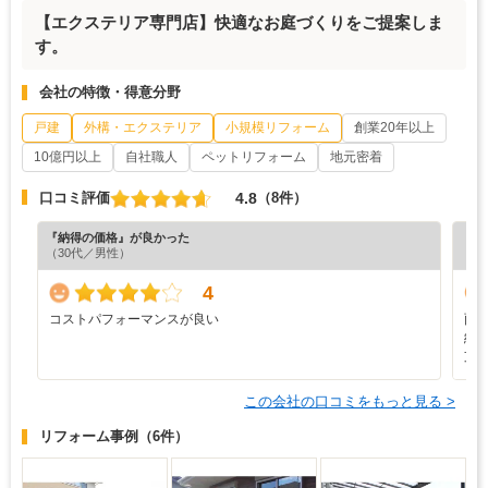
【エクステリア専門店】快適なお庭づくりをご提案しま
す。
会社の特徴・得意分野
戸建
外構・エクステリア
小規模リフォーム
創業20年以上
10億円以上
自社職人
ペットリフォーム
地元密着
4.8
口コミ評価
（8件）
『納得の価格』が良かった
『丁
（30代／男性）
（5
4
コストパフォーマンスが良い
雨
納
支
この会社の口コミをもっと見る >
リフォーム事例
（6件）