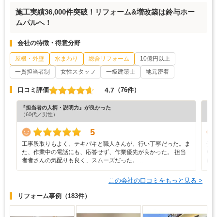
施工実績36,000件突破！リフォーム&増改築は鈴与ホー
ムパルへ！
会社の特徴・得意分野
屋根・外壁
水まわり
総合リフォーム
10億円以上
一貫担当者制
女性スタッフ
一級建築士
地元密着
4.7
口コミ評価
（76件）
『担当者の人柄・説明力』が良かった
『プ
（60代／男性）
（6
5
工事段取りもよく、テキパキと職人さんが、行い丁寧だった。ま
素
た、作業中の電話にも、応答せず、作業優先が良かった。 担当
い
者者さんの気配りも良く、スムーズだった。…
に
この会社の口コミをもっと見る >
リフォーム事例
（183件）