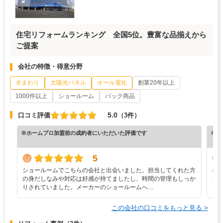
住宅リフォームランキング 全国5位。豊富な品揃えから
ご提案
会社の特徴・得意分野
水まわり
太陽光パネル
オール電化
創業20年以上
1000件以上
ショールーム
パック商品
5.0
口コミ評価
（3件）
※ホームプロ加盟前の成約者にいただいた評価です
※ホ
5
ショールームでこちらの会社と出会いました。担当してくれた方
な
の身だしなみや対応は好感が持てましたし、時間の管理もしっか
ろ
りされていました。メーカーのショールームへ…
と
この会社の口コミをもっと見る >