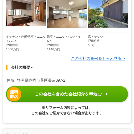
キッチン・台所/浴室・ユニッ
浴室・ユニットバス/トイ
窓・サッシ
トバス/...
レ/...
戸建住宅
戸建住宅
戸建住宅
50万円
1500万円
1140万円
この会社の事例をもっと見る >
会社の概要
▼
住所 静岡県静岡市葵区長沼897-2
無料
この会社を含めた会社紹介を申込む
匿名
※リフォーム内容によっては、
この会社をご紹介できない場合があります。