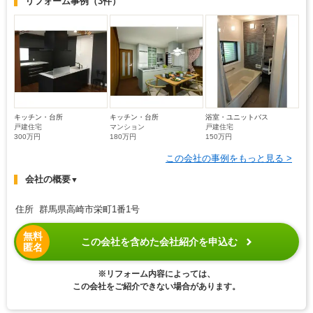
リフォーム事例
（3件）
キッチン・台所
キッチン・台所
浴室・ユニットバス
戸建住宅
マンション
戸建住宅
300万円
180万円
150万円
この会社の事例をもっと見る >
会社の概要
▼
住所 群馬県高崎市栄町1番1号
無料
この会社を含めた会社紹介を申込む
匿名
※リフォーム内容によっては、
この会社をご紹介できない場合があります。