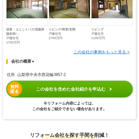
浴室・ユニットバス/洗面所・
リビング/和室/玄関
リビング
脱衣所/...
戸建住宅
戸建住宅
戸建住宅
2700万円
1100万円
1700万円
この会社の事例をもっと見る >
会社の概要
▼
住所 山梨県中央市西花輪3857-2
無料
この会社を含めた会社紹介を申込む
匿名
※リフォーム内容によっては、
この会社をご紹介できない場合があります。
リフォーム会社を探す手間を削減！