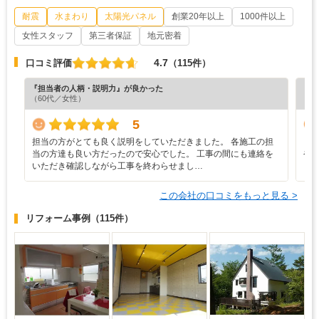
耐震
水まわり
太陽光パネル
創業20年以上
1000件以上
女性スタッフ
第三者保証
地元密着
4.7
口コミ評価
（115件）
『担当者の人柄・説明力』が良かった
『プ
（60代／女性）
（4
5
担当の方がとても良く説明をしていただきました。 各施工の担
と
当の方達も良い方だったので安心でした。 工事の間にも連絡を
や
いただき確認しながら工事を終わらせまし…
し
この会社の口コミをもっと見る >
リフォーム事例
（115件）