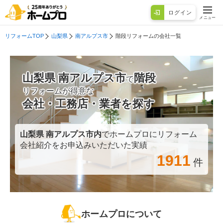
ログイン
メニュー
リフォームTOP
山梨県
南アルプス市
階段リフォームの会社一覧
山梨県 南アルプス市
階段
で
リフォームが得意な
会社・工務店・業者を探す
山梨県 南アルプス市
内
でホームプロにリフォーム
会社紹介をお申込みいただいた実績
1911
件
ホームプロについて