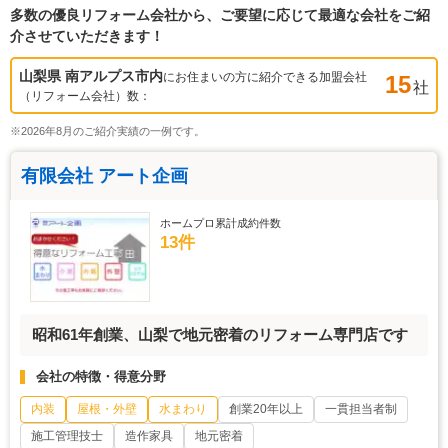
多数の優良リフォーム会社から、ご要望に応じて最適な会社をご紹
介させていただきます！
山梨県 南アルプス市
内
にお住まいの方に紹介できる加盟会社
15
社
（リフォーム会社）数：
※2026年8月のご紹介実績の一例です。
有限会社 アート企画
ホームプロ累計成約件数
13件
昭和61年創業、山梨で地元密着のリフォーム専門店です
会社の特徴・得意分野
内装
屋根・外壁
水まわり
創業20年以上
一貫担当者制
施工管理技士
造作家具
地元密着