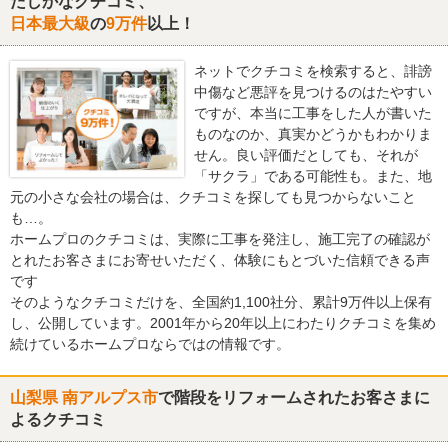
たしかなクチコミ、
日本最大級
の
9万件
以上！
ネットでクチコミを検索すると、誹謗
中傷など悪評を見つけるのはたやすい
ですが、本当に工事をした人が書いた
ものなのか、真実かどうかもわかりま
せん。良い評価だとしても、それが
「サクラ」である可能性も。また、地
元の小さな会社の場合は、クチコミを探しても見つからないこと
も…。
ホームプロのクチコミは、実際に工事を発注し、施工完了の確認が
とれたお客さまにお寄せいただく、体験にもとづいた信頼できる声
です
そのようなクチコミだけを、全国約1,100社分、累計9万件以上保有
し、公開しています。2001年から20年以上にわたりクチコミを集め
続けているホームプロならではの情報です。
山梨県 南アルプス市
で階段をリフォームされたお客さまに
よるクチコミ