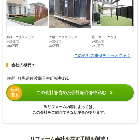
外構・エクステリア
外構・エクステリア
庭・ガーデニング
戸建住宅
戸建住宅
戸建住宅
180万円
40万円
250万円
この会社の事例をもっと見る >
会社の概要
▼
住所 群馬県佐波郡玉村町板井191
無料
この会社を含めた会社紹介を申込む
匿名
※リフォーム内容によっては、
この会社をご紹介できない場合があります。
リフォーム会社を探す手間を削減！