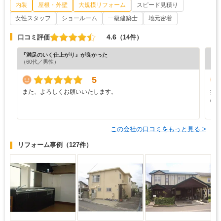
内装
屋根・外壁
大規模リフォーム
スピード見積り
女性スタッフ
ショールーム
一級建築士
地元密着
4.6
口コミ評価
（14件）
『満足のいく仕上がり』が良かった
『丁
（60代／男性）
（4
5
また、よろしくお願いいたします。
担
の
この会社の口コミをもっと見る >
リフォーム事例
（127件）