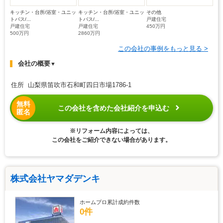
キッチン・台所/浴室・ユニッ
キッチン・台所/浴室・ユニッ
その他
トバス/...
トバス/...
戸建住宅
戸建住宅
戸建住宅
450万円
500万円
2860万円
この会社の事例をもっと見る >
会社の概要
▼
住所 山梨県笛吹市石和町四日市場1786-1
無料
この会社を含めた会社紹介を申込む
匿名
※リフォーム内容によっては、
この会社をご紹介できない場合があります。
株式会社ヤマダデンキ
ホームプロ累計成約件数
0件