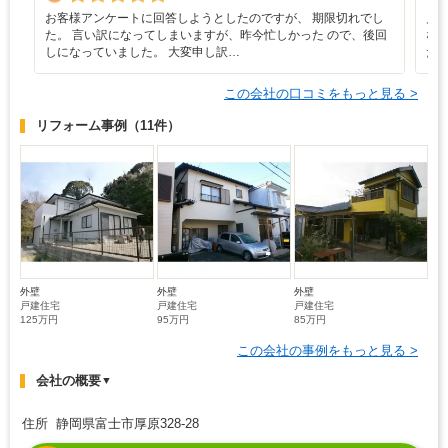
お客様アンケートに回答しようとしたのですが、 期限切れでし
見
た。 言い訳になってしまいますが、昨今忙しかった ので、後回
な
しになっていました。 大変申し訳…
た
この会社の口コミをもっと見る >
リフォーム事例
（11件）
外壁
外壁
外壁
戸建住宅
戸建住宅
戸建住宅
125万円
95万円
85万円
この会社の事例をもっと見る >
会社の概要
▼
住所 静岡県富士市厚原328-28