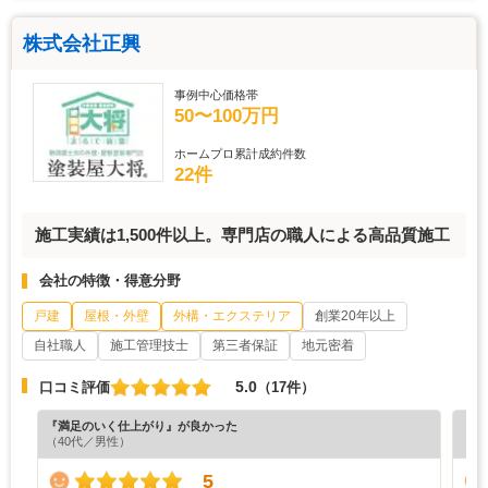
株式会社正興
事例中心価格帯
50〜100万円
ホームプロ累計成約件数
22件
施工実績は1,500件以上。専門店の職人による高品質施工
会社の特徴・得意分野
戸建
屋根・外壁
外構・エクステリア
創業20年以上
自社職人
施工管理技士
第三者保証
地元密着
5.0
口コミ評価
（17件）
『満足のいく仕上がり』が良かった
『満
（40代／男性）
（5
5