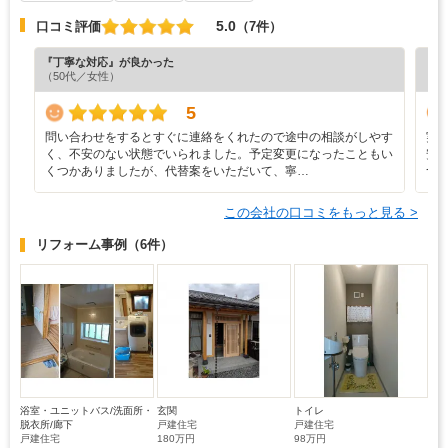
5.0
口コミ評価
（7件）
『丁寧な対応』が良かった
『担
（50代／女性）
（4
5
問い合わせをするとすぐに連絡をくれたので途中の相談がしやす
実
く、不安のない状態でいられました。予定変更になったこともい
安
くつかありましたが、代替案をいただいて、寧…
つ
この会社の口コミをもっと見る >
リフォーム事例
（6件）
浴室・ユニットバス/洗面所・
玄関
トイレ
脱衣所/廊下
戸建住宅
戸建住宅
戸建住宅
180万円
98万円