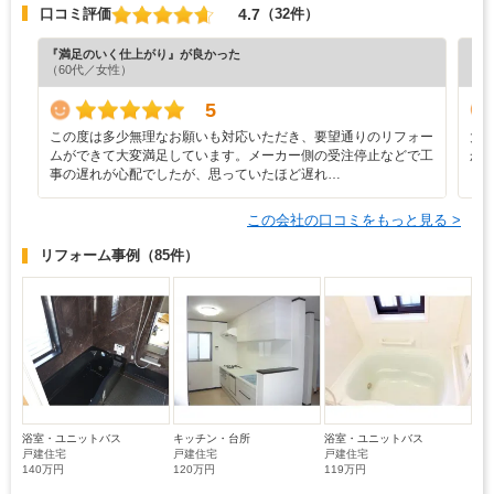
4.7
口コミ評価
（32件）
『満足のいく仕上がり』が良かった
『分
（60代／女性）
（6
5
この度は多少無理なお願いも対応いただき、要望通りのリフォー
大
ムができて大変満足しています。メーカー側の受注停止などで工
か
事の遅れが心配でしたが、思っていたほど遅れ…
この会社の口コミをもっと見る >
リフォーム事例
（85件）
浴室・ユニットバス
キッチン・台所
浴室・ユニットバス
戸建住宅
戸建住宅
戸建住宅
140万円
120万円
119万円