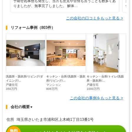
予期せぬ事態も発生し、当方も意見や苦情も言うことも数多くあ
が
りましたが、無事完了しました。 解体…
価
この会社の口コミをもっと見る >
リフォーム事例
（803件）
洗面所・脱衣所/リビング/ダ
キッチン・台所/洗面所・脱衣
キッチン・台所/トイレ/洗面
イニング/...
所/リビング/...
所・脱衣所/...
戸建住宅
マンション
戸建住宅
350万円
806万円
1000万円
この会社の事例をもっと見る >
会社の概要
▼
住所 埼玉県さいたま市浦和区上木崎1丁目13番1号
無料