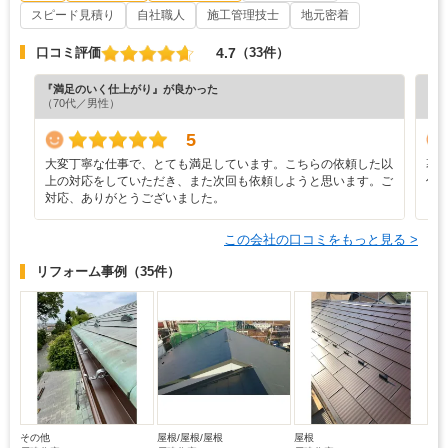
スピード見積り
自社職人
施工管理技士
地元密着
4.7
口コミ評価
（33件）
『満足のいく仕上がり』が良かった
『丁
（70代／男性）
（6
5
大変丁寧な仕事で、とても満足しています。こちらの依頼した以
幕
上の対応をしていただき、また次回も依頼しようと思います。ご
併
対応、ありがとうございました。
この会社の口コミをもっと見る >
リフォーム事例
（35件）
その他
屋根/屋根/屋根
屋根