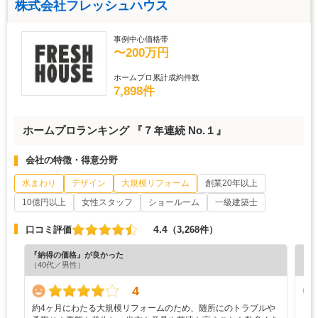
株式会社フレッシュハウス
事例中心価格帯
〜200万円
ホームプロ累計成約件数
7,898件
ホームプロランキング 『７年連続 No.１』
会社の特徴・得意分野
水まわり
デザイン
大規模リフォーム
創業20年以上
10億円以上
女性スタッフ
ショールーム
一級建築士
4.4
口コミ評価
（3,268件）
『納得の価格』が良かった
『丁
（40代／男性）
（6
4
約4ヶ月にわたる大規模リフォームのため、随所にのトラブルや
・